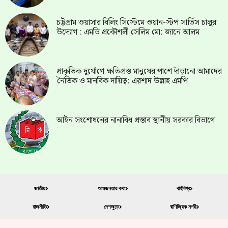
চট্টগ্রাম ওয়াসার বিলিং সিস্টেমে ওয়ান-স্টপ সার্ভিস চালুর
উদ্যোগ : এমডি প্রকৌশলী সেলিম মো: জানে আলম
প্রাকৃতিক দুর্যোগে ক্ষতিগ্রস্ত মানুষের পাশে দাঁড়ানো আমাদের
নৈতিক ও মানবিক দায়িত্ব: এরশাদ উল্লাহ এমপি
আইন সংশোধনের নানাবিধ প্রস্তাব স্থানীয় সরকার বিভাগে
জাতীয়
আমজনতার কথা
বহিবিশ্ব
রাজনীতি
দেশজুড়ে
বাণিজ্যিক নগরী