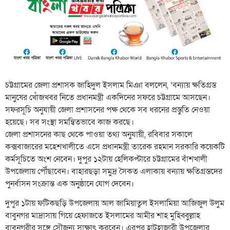
চট্টগ্রামের জেলা প্রশাসক জাহিদুল ইসলাম মিঞা বললেন, ‘বন্যায় ক্ষতিগ্রস্ত
মানুষের খোঁজখবর নিতে প্রধানমন্ত্রী একদিনের সফরে চট্টগ্রামে আসছেন।
সফরসূচি অনুযায়ী জেলা প্রশাসনের পক্ষ থেকে সব ধরনের প্রস্তুতি নেওয়া
হয়েছে। সব সংস্থা সমন্বিতভাবে কাজ করছে।
জেলা প্রশাসনের কাছ থেকে পাওয়া তথ্য অনুযায়ী, রবিবার সকালে
কক্সবাজারের মহেশখালীতে এসে প্রধানমন্ত্রী তারেক রহমান সরকারি কয়েকটি
কর্মসূচিতে অংশ নেবেন। দুপুর ১২টায় হেলিকপ্টারে চট্টগ্রামের বাঁশখালী
উপজেলায় পৌঁছাবেন। বাহারছড়া সমুদ্র সৈকত এলাকায় বন্যায় ক্ষতিগ্রস্তদের
পুনর্বাসন সংক্রান্ত এক অনুষ্ঠানে যোগ দেবেন।
দুপুর ১টায় ফটিকছড়ি উপজেলায় আল জামিয়াতুল ইসলামিয়া আজিজুল উলুম
বাবুনগর মাদ্রাসায় গিয়ে হেফাজতে ইসলামের আমীর শাহ মুহিব্বুল্লাহ
বাবুনগরীর সঙ্গে সৌজন্য সাক্ষাৎ করবেন। এরপর হাটহাজারী উপজেলার