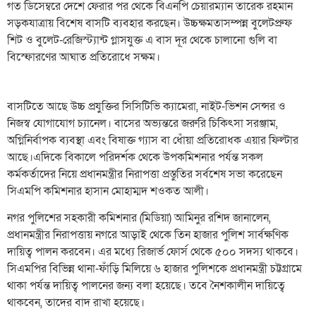
গত ডিসেম্বরে দেশে ফেরার পর থেকে বিএনপি চেয়ারম্যান তারেক রহমান
সড়কযাত্রায় বিশেষ বাসটি ব্যবহার করছেন। উচ্চক্ষমতাসম্পন্ন বুলেটপ্রুফ
শিট ও বুলেট-রেজিস্ট্যান্ট গ্লাসযুক্ত এ বাস দূর থেকে চালানো গুলি বা
বিস্ফোরণের আঘাত প্রতিরোধে সক্ষম।
বাসটিতে আছে উচ্চ প্রযুক্তির সিসিটিভি ক্যামেরা, নাইট-ভিশন সেন্সর ও
নিজস্ব যোগাযোগ চ্যানেল। বাসের অভ্যন্তরে জরুরি চিকিৎসা সরঞ্জাম,
অগ্নিনির্বাপক ব্যবস্থা এবং বিষাক্ত গ্যাস বা ধোঁয়া প্রতিরোধক এয়ার ফিল্টার
আছে।এদিকে বিকালে পরিদর্শক থেকে উপকমিশনার পর্যন্ত সকল
কর্মকর্তাদের নিয়ে প্রধানমন্ত্রীর নিরাপত্তা প্রস্তুতির সর্বশেষ সভা করেছেন
সিএমপি কমিশনার হাসান মোহাম্মদ শওকত আলী।
নগর পুলিশের সহকারী কমিশনার (মিডিয়া) আমিনুর রশিদ জানালেন,
প্রধানমন্ত্রীর নিরাপত্তায় নগরে আড়াই থেকে তিন হাজার পুলিশ সার্বক্ষণিক
দায়িত্ব পালন করবেন। এর মধ্যে রিজার্ভ ফোর্স থেকে ৫০০ সদস্য থাকবে।
সিএমপির বিভিন্ন থানা-ফাঁড়ি মিলিয়ে ৬ হাজার পুলিশকে প্রধানমন্ত্রী চট্টগ্রামে
থাকা পর্যন্ত দায়িত্ব পালনের জন্য বলা হয়েছে। তবে নৈশকালীন দায়িত্বে
থাকবেন, তাদের বাদ রাখা হয়েছে।