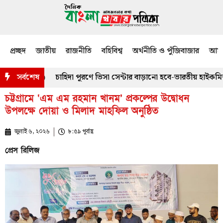
প্রচ্ছদ
জাতীয়
রাজনীতি
বহিবিশ্ব
অর্থনীতি ও পুঁজিবাজার
আমজ
সর্বশেষ
চাহিদা পূরণে ভিসা সেন্টার বাড়ানো হবে-ভারতীয় হাইকমিশনার দী
চট্টগ্রামে ‘এম এম রহমান খানম’ প্রকল্পের উদ্বোধন
উপলক্ষে দোয়া ও মিলাদ মাহফিল অনুষ্ঠিত
জুলাই ৬, ২০২৬
৮:৫৯ পূর্বাহ্ণ
প্রেস রিলিজ