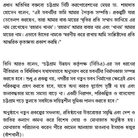
প্রধান অতিথির বক্তব্যে চট্টগ্রাম সিটি করপোরেশনের মেয়র ডা. শাহাদাত
হোসেন বলেন, “এই ভবনটির জমি আমার পৈতৃক সম্পত্তি। প্রকল্পটি যারা
ডেভেলপ করছেন, তারা আমার বাবা-মায়ের স্মৃতির প্রতি সম্মান জানিয়ে এর
নাম রেখেছেন ‘রহমান খানম’। ‘রহমান’ আমার বাবার নাম এবং ‘খানম’ আমার
মায়ের নাম। এভাবে তাঁদের নামকে স্মরণীয় করে রাখায় আমি সংশ্লিষ্টদের প্রতি
আন্তরিক কৃতজ্ঞতা প্রকাশ করছি।”
তিনি আরও বলেন, “চট্টগ্রাম উন্নয়ন কর্তৃপক্ষ (সিডিএ)-এর সব ধরনের
নীতিমালা ও বিধিবিধান যথাযথভাবে অনুসরণ করে ভবনটির নির্মাণকাজ সম্পন্ন
করতে হবে। শুধু এ প্রকল্প নয়, নগরীর সব নতুন ভবন নির্মাণের ক্ষেত্রেই এমন
পরিকল্পনা গ্রহণ করতে হবে, যাতে অন্য কারও দুর্ভোগ সৃষ্টি না হয় এবং
জলাবদ্ধতার মতো সমস্যা বাড়ে না। একটি নিরাপদ, পরিকল্পিত ও বাসযোগ্য
চট্টগ্রাম গড়ে তুলতে সবাইকে দায়িত্বশীল ভূমিকা পালন করতে হবে।”
অনুষ্ঠানে নতুন প্রকল্পের সফলতা, প্রতিষ্ঠানের উত্তরোত্তর সমৃদ্ধি এবং দেশ ও
জাতির কল্যাণ কামনা করে বিশেষ দোয়া ও মোনাজাত অনুষ্ঠিত হয়।
মোনাজাত পরিচালনা করেন পীরে কামেল আলহাজ মাওলানা ইসহাক হুজুর
(বাঁশখালী)।