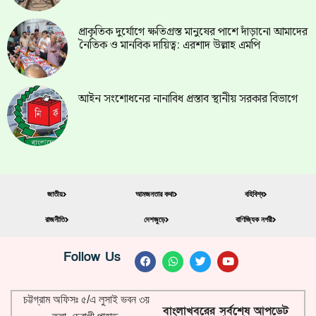
প্রাকৃতিক দুর্যোগে ক্ষতিগ্রস্ত মানুষের পাশে দাঁড়ানো আমাদের
নৈতিক ও মানবিক দায়িত্ব: এরশাদ উল্লাহ এমপি
আইন সংশোধনের নানাবিধ প্রস্তাব স্থানীয় সরকার বিভাগে
জাতীয়
আমজনতার কথা
বহিবিশ্ব
রাজনীতি
দেশজুড়ে
বাণিজ্যিক নগরী
Follow Us
চট্টগ্রাম অফিসঃ ৫/এ লুসাই ভবন ৩য়
বাংলাখবরের সর্বশেষ আপডেট