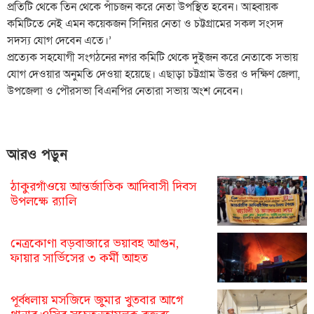
প্রতিটি থেকে তিন থেকে পাঁচজন করে নেতা উপস্থিত হবেন। আহ্বায়ক
কমিটিতে নেই এমন কয়েকজন সিনিয়র নেতা ও চট্টগ্রামের সকল সংসদ
সদস্য যোগ দেবেন এতে।’
প্রত্যেক সহযোগী সংগঠনের নগর কমিটি থেকে দুইজন করে নেতাকে সভায়
যোগ দেওয়ার অনুমতি দেওয়া হয়েছে। এছাড়া চট্টগ্রাম উত্তর ও দক্ষিণ জেলা,
উপজেলা ও পৌরসভা বিএনপির নেতারা সভায় অংশ নেবেন।
আরও পড়ুন
ঠাকুরগাঁওয়ে আন্তর্জাতিক আদিবাসী দিবস
উপলক্ষে র‌্যালি
নেত্রকোণা বড়বাজারে ভয়াবহ আগুন,
ফায়ার সার্ভিসের ৩ কর্মী আহত
পূর্বধলায় মসজিদে জুমার খুতবার আগে