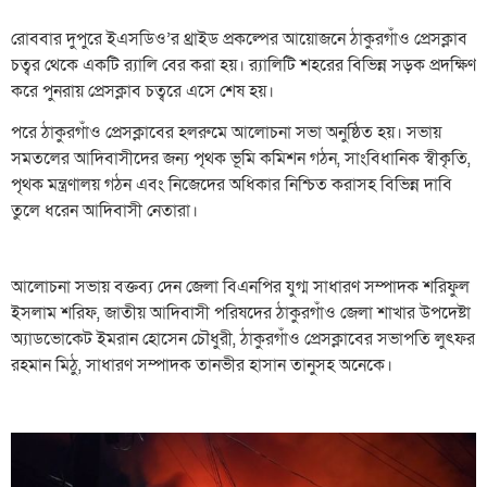
রোববার দুপুরে ইএসডিও’র থ্রাইড প্রকল্পের আয়োজনে ঠাকুরগাঁও প্রেসক্লাব
চত্বর থেকে একটি র‌্যালি বের করা হয়। র‌্যালিটি শহরের বিভিন্ন সড়ক প্রদক্ষিণ
করে পুনরায় প্রেসক্লাব চত্বরে এসে শেষ হয়।
পরে ঠাকুরগাঁও প্রেসক্লাবের হলরুমে আলোচনা সভা অনুষ্ঠিত হয়। সভায়
সমতলের আদিবাসীদের জন্য পৃথক ভূমি কমিশন গঠন, সাংবিধানিক স্বীকৃতি,
পৃথক মন্ত্রণালয় গঠন এবং নিজেদের অধিকার নিশ্চিত করাসহ বিভিন্ন দাবি
তুলে ধরেন আদিবাসী নেতারা।
আলোচনা সভায় বক্তব্য দেন জেলা বিএনপির যুগ্ম সাধারণ সম্পাদক শরিফুল
ইসলাম শরিফ, জাতীয় আদিবাসী পরিষদের ঠাকুরগাঁও জেলা শাখার উপদেষ্টা
অ্যাডভোকেট ইমরান হোসেন চৌধুরী, ঠাকুরগাঁও প্রেসক্লাবের সভাপতি লুৎফর
রহমান মিঠু, সাধারণ সম্পাদক তানভীর হাসান তানুসহ অনেকে।