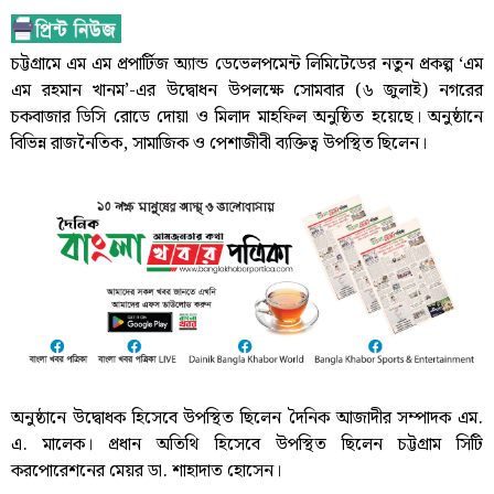
চট্টগ্রামে এম এম প্রপার্টিজ অ্যান্ড ডেভেলপমেন্ট লিমিটেডের নতুন প্রকল্প ‘এম
এম রহমান খানম’-এর উদ্বোধন উপলক্ষে সোমবার (৬ জুলাই) নগরের
চকবাজার ডিসি রোডে দোয়া ও মিলাদ মাহফিল অনুষ্ঠিত হয়েছে। অনুষ্ঠানে
বিভিন্ন রাজনৈতিক, সামাজিক ও পেশাজীবী ব্যক্তিত্ব উপস্থিত ছিলেন।
অনুষ্ঠানে উদ্বোধক হিসেবে উপস্থিত ছিলেন দৈনিক আজাদীর সম্পাদক এম.
এ. মালেক। প্রধান অতিথি হিসেবে উপস্থিত ছিলেন চট্টগ্রাম সিটি
করপোরেশনের মেয়র ডা. শাহাদাত হোসেন।