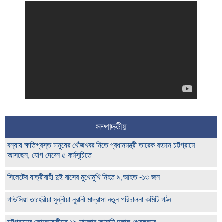
সম্পাদকীয়
বন্যায় ক্ষতিগ্রস্ত মানুষের খোঁজখবর নিতে প্রধানমন্ত্রী তারেক রহমান চট্টগ্রামে
আসছেন, যোগ দেবেন ৫ কর্মসূচিতে
সিলেটের যাত্রীবাহী দুই বাসের মুখোমুখি নিহত ৯,আহত -১৩ জন
গাউসিয়া তাহেরীয়া সুন্নীয়া নূরানী মাদ্রাসা নতুন পরিচালনা কমিটি গঠন
চট্টগ্রামের কোতোয়ালীতে ১৯ মামলার আসামি দুলাল গ্রেফতার