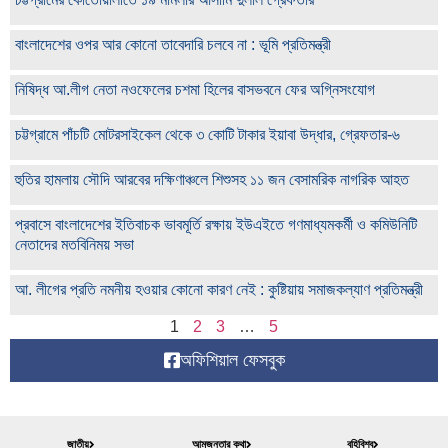
বাংলাদেশের ওপর আর কোনো তাবেদারি চলবে না : ভূমি প্রতিমন্ত্রী
নিষিদ্ধ আ.লীগ নেতা নওফেলের চশমা হিলের বাসভবনে ফের অগ্নিসংযোগ
চট্টগ্রামে পাঁচটি মোটরসাইকেল থেকে ৩ কোটি টাকার ইয়াবা উদ্ধার, গ্রেফতার-৬
হুতির হামলায় সৌদি আরবের দক্ষিণাঞ্চলে শিশুসহ ১১ জন বেসামরিক নাগরিক আহত
প্রবাসে বাংলাদেশের ইতিবাচক ভাবমূর্তি রক্ষায় ইউএইতে গণমাধ্যমকর্মী ও কমিউনিটি
নেতাদের মতবিনিময় সভা
আ. লীগের প্রতি নমনীয় হওয়ার কোনো কারণ নেই : কুষ্টিয়ায় সমাজকল্যাণ প্রতিমন্ত্রী
1
2
3
…
5
অফিশিয়াল ফেসবুক
জাতীয়
আমজনতার কথা
বহিবিশ্ব