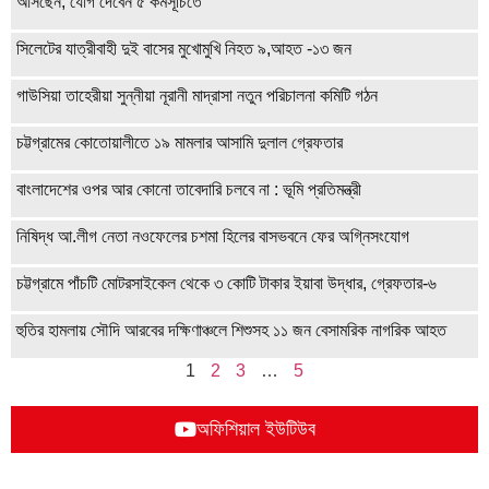
আসছেন, যোগ দেবেন ৫ কর্মসূচিতে
সিলেটের যাত্রীবাহী দুই বাসের মুখোমুখি নিহত ৯,আহত -১৩ জন
গাউসিয়া তাহেরীয়া সুন্নীয়া নূরানী মাদ্রাসা নতুন পরিচালনা কমিটি গঠন
চট্টগ্রামের কোতোয়ালীতে ১৯ মামলার আসামি দুলাল গ্রেফতার
বাংলাদেশের ওপর আর কোনো তাবেদারি চলবে না : ভূমি প্রতিমন্ত্রী
নিষিদ্ধ আ.লীগ নেতা নওফেলের চশমা হিলের বাসভবনে ফের অগ্নিসংযোগ
চট্টগ্রামে পাঁচটি মোটরসাইকেল থেকে ৩ কোটি টাকার ইয়াবা উদ্ধার, গ্রেফতার-৬
হুতির হামলায় সৌদি আরবের দক্ষিণাঞ্চলে শিশুসহ ১১ জন বেসামরিক নাগরিক আহত
1
2
3
…
5
অফিশিয়াল ইউটিউব