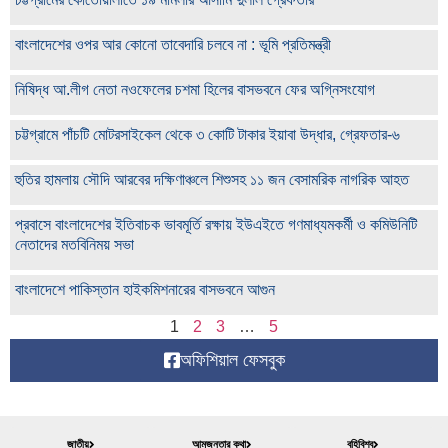
বাংলাদেশের ওপর আর কোনো তাবেদারি চলবে না : ভূমি প্রতিমন্ত্রী
নিষিদ্ধ আ.লীগ নেতা নওফেলের চশমা হিলের বাসভবনে ফের অগ্নিসংযোগ
চট্টগ্রামে পাঁচটি মোটরসাইকেল থেকে ৩ কোটি টাকার ইয়াবা উদ্ধার, গ্রেফতার-৬
হুতির হামলায় সৌদি আরবের দক্ষিণাঞ্চলে শিশুসহ ১১ জন বেসামরিক নাগরিক আহত
প্রবাসে বাংলাদেশের ইতিবাচক ভাবমূর্তি রক্ষায় ইউএইতে গণমাধ্যমকর্মী ও কমিউনিটি
নেতাদের মতবিনিময় সভা
বাংলাদেশে পাকিস্তান হাইকমিশনারের বাসভবনে আগুন
1
2
3
…
5
অফিশিয়াল ফেসবুক
জাতীয়
আমজনতার কথা
বহিবিশ্ব