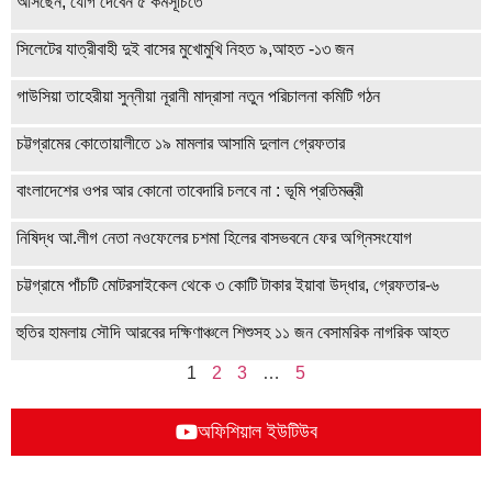
আসছেন, যোগ দেবেন ৫ কর্মসূচিতে
সিলেটের যাত্রীবাহী দুই বাসের মুখোমুখি নিহত ৯,আহত -১৩ জন
গাউসিয়া তাহেরীয়া সুন্নীয়া নূরানী মাদ্রাসা নতুন পরিচালনা কমিটি গঠন
চট্টগ্রামের কোতোয়ালীতে ১৯ মামলার আসামি দুলাল গ্রেফতার
বাংলাদেশের ওপর আর কোনো তাবেদারি চলবে না : ভূমি প্রতিমন্ত্রী
নিষিদ্ধ আ.লীগ নেতা নওফেলের চশমা হিলের বাসভবনে ফের অগ্নিসংযোগ
চট্টগ্রামে পাঁচটি মোটরসাইকেল থেকে ৩ কোটি টাকার ইয়াবা উদ্ধার, গ্রেফতার-৬
হুতির হামলায় সৌদি আরবের দক্ষিণাঞ্চলে শিশুসহ ১১ জন বেসামরিক নাগরিক আহত
1
2
3
…
5
অফিশিয়াল ইউটিউব