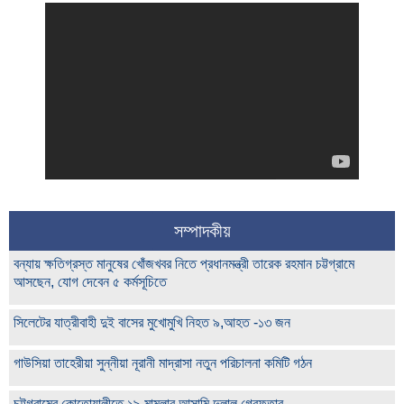
সম্পাদকীয়
বন্যায় ক্ষতিগ্রস্ত মানুষের খোঁজখবর নিতে প্রধানমন্ত্রী তারেক রহমান চট্টগ্রামে
আসছেন, যোগ দেবেন ৫ কর্মসূচিতে
সিলেটের যাত্রীবাহী দুই বাসের মুখোমুখি নিহত ৯,আহত -১৩ জন
গাউসিয়া তাহেরীয়া সুন্নীয়া নূরানী মাদ্রাসা নতুন পরিচালনা কমিটি গঠন
চট্টগ্রামের কোতোয়ালীতে ১৯ মামলার আসামি দুলাল গ্রেফতার