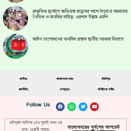
প্রাকৃতিক দুর্যোগে ক্ষতিগ্রস্ত মানুষের পাশে দাঁড়ানো আমাদের
নৈতিক ও মানবিক দায়িত্ব: এরশাদ উল্লাহ এমপি
আইন সংশোধনের নানাবিধ প্রস্তাব স্থানীয় সরকার বিভাগে
জাতীয়
আমজনতার কথা
বহিবিশ্ব
রাজনীতি
দেশজুড়ে
বাণিজ্যিক নগরী
Follow Us
চট্টগ্রাম অফিসঃ ৫/এ লুসাই ভবন ৩য়
বাংলাখবরের সর্বশেষ আপডেট
তলা, চেরাগী পাহাড়,