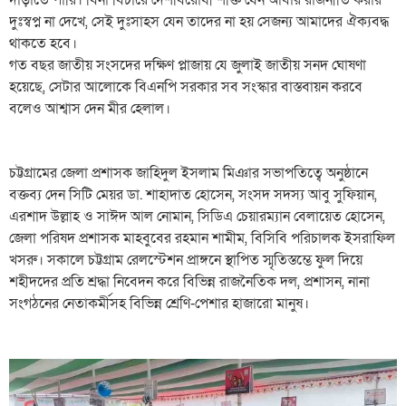
দাঁড়াতে পারি। বিনা বিচারে দেশবিরোধী শক্তি যেন আবার রাজনীতি করার
দুঃস্বপ্ন না দেখে, সেই দুঃসাহস যেন তাদের না হয় সেজন্য আমাদের ঐক্যবদ্ধ
থাকতে হবে।
গত বছর জাতীয় সংসদের দক্ষিণ প্লাজায় যে জুলাই জাতীয় সনদ ঘোষণা
হয়েছে, সেটার আলোকে বিএনপি সরকার সব সংস্কার বাস্তবায়ন করবে
বলেও আশ্বাস দেন মীর হেলাল।
চট্টগ্রামের জেলা প্রশাসক জাহিদুল ইসলাম মিঞার সভাপতিত্বে অনুষ্ঠানে
বক্তব্য দেন সিটি মেয়র ডা. শাহাদাত হোসেন, সংসদ সদস্য আবু সুফিয়ান,
এরশাদ উল্লাহ ও সাঈদ আল নোমান, সিডিএ চেয়ারম্যান বেলায়েত হোসেন,
জেলা পরিষদ প্রশাসক মাহবুবের রহমান শামীম, বিসিবি পরিচালক ইসরাফিল
খসরু। সকালে চট্টগ্রাম রেলস্টেশন প্রাঙ্গনে স্থাপিত স্মৃতিস্তম্ভে ফুল দিয়ে
শহীদদের প্রতি শ্রদ্ধা নিবেদন করে বিভিন্ন রাজনৈতিক দল, প্রশাসন, নানা
সংগঠনের নেতাকর্মীসহ বিভিন্ন শ্রেণি-পেশার হাজারো মানুষ।