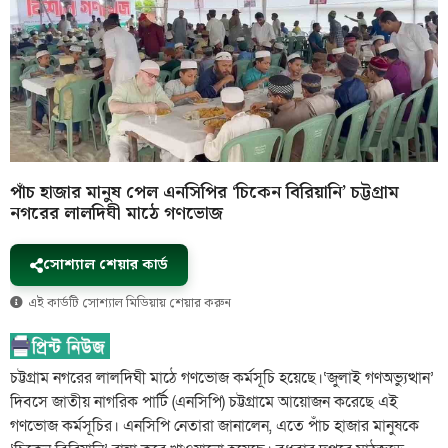
পাঁচ হাজার মানুষ পেল এনসিপির ‘চিকেন বিরিয়ানি’ চট্টগ্রাম
নগরের লালদিঘী মাঠে গণভোজ
সোশ্যাল শেয়ার কার্ড
এই কার্ডটি সোশ্যাল মিডিয়ায় শেয়ার করুন
চট্টগ্রাম নগরের লালদিঘী মাঠে গণভোজ কর্মসূচি হয়েছে।‘জুলাই গণঅভ্যুত্থান’
দিবসে জাতীয় নাগরিক পার্টি (এনসিপি) চট্টগ্রামে আয়োজন করেছে এই
গণভোজ কর্মসূচির। এনসিপি নেতারা জানালেন, এতে পাঁচ হাজার মানুষকে