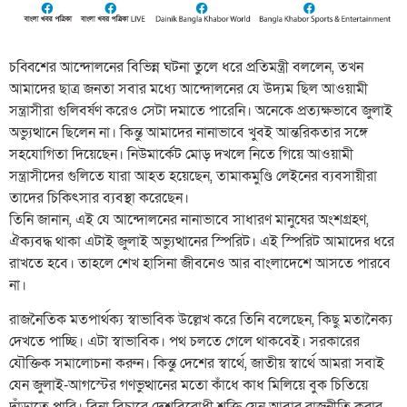
চব্বিশের আন্দোলনের বিভিন্ন ঘটনা তুলে ধরে প্রতিমন্ত্রী বললেন, তখন
আমাদের ছাত্র জনতা সবার মধ্যে আন্দোলনের যে উদ্যম ছিল আওয়ামী
সন্ত্রাসীরা গুলিবর্ষণ করেও সেটা দমাতে পারেনি। অনেকে প্রত্যক্ষভাবে জুলাই
অভ্যুত্থানে ছিলেন না। কিন্তু আমাদের নানাভাবে খুবই আন্তরিকতার সঙ্গে
সহযোগিতা দিয়েছেন। নিউমার্কেট মোড় দখলে নিতে গিয়ে আওয়ামী
সন্ত্রাসীদের গুলিতে যারা আহত হয়েছেন, তামাকমুণ্ডি লেইনের ব্যবসায়ীরা
তাদের চিকিৎসার ব্যবস্থা করেছেন।
তিনি জানান, এই যে আন্দোলনের নানাভাবে সাধারণ মানুষের অংশগ্রহণ,
ঐক্যবদ্ধ থাকা এটাই জুলাই অভ্যুত্থানের স্পিরিট। এই স্পিরিট আমাদের ধরে
রাখতে হবে। তাহলে শেখ হাসিনা জীবনেও আর বাংলাদেশে আসতে পারবে
না।
রাজনৈতিক মতপার্থক্য স্বাভাবিক উল্লেখ করে তিনি বলেছেন, কিছু মতানৈক্য
দেখতে পাচ্ছি। এটা স্বাভাবিক। পথ চলতে গেলে থাকবেই। সরকারের
যৌক্তিক সমালোচনা করুন। কিন্তু দেশের স্বার্থে, জাতীয় স্বার্থে আমরা সবাই
যেন জুলাই-আগস্টের গণভুত্থানের মতো কাঁধে কাধ মিলিয়ে বুক চিতিয়ে