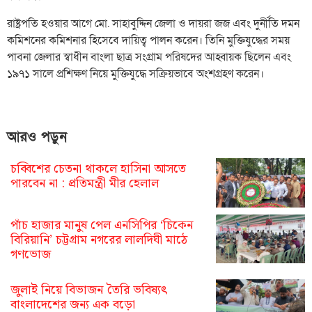
রাষ্ট্রপতি হওয়ার আগে মো. সাহাবুদ্দিন জেলা ও দায়রা জজ এবং দুর্নীতি দমন
কমিশনের কমিশনার হিসেবে দায়িত্ব পালন করেন। তিনি মুক্তিযুদ্ধের সময়
পাবনা জেলার স্বাধীন বাংলা ছাত্র সংগ্রাম পরিষদের আহ্বায়ক ছিলেন এবং
১৯৭১ সালে প্রশিক্ষণ নিয়ে মুক্তিযুদ্ধে সক্রিয়ভাবে অংশগ্রহণ করেন।
আরও পড়ুন
চব্বিশের চেতনা থাকলে হাসিনা আসতে
পারবেন না : প্রতিমন্ত্রী মীর হেলাল
পাঁচ হাজার মানুষ পেল এনসিপির ‘চিকেন
বিরিয়ানি’ চট্টগ্রাম নগরের লালদিঘী মাঠে
গণভোজ
জুলাই নিয়ে বিভাজন তৈরি ভবিষ্যৎ
বাংলাদেশের জন্য এক বড়ো