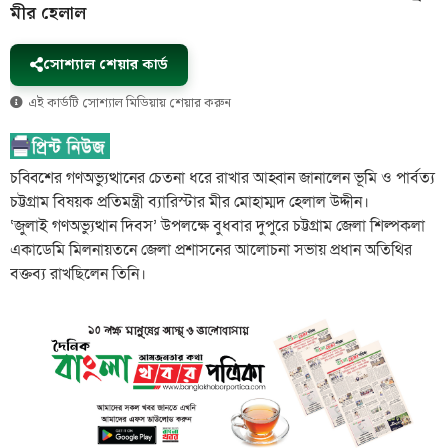
মীর হেলাল
সোশ্যাল শেয়ার কার্ড
এই কার্ডটি সোশ্যাল মিডিয়ায় শেয়ার করুন
চব্বিশের গণঅভ্যুত্থানের চেতনা ধরে রাখার আহ্বান জানালেন ভূমি ও পার্বত্য
চট্টগ্রাম বিষয়ক প্রতিমন্ত্রী ব্যারিস্টার মীর মোহাম্মদ হেলাল উদ্দীন।
‘জুলাই গণঅভ্যুত্থান দিবস’ উপলক্ষে বুধবার দুপুরে চট্টগ্রাম জেলা শিল্পকলা
একাডেমি মিলনায়তনে জেলা প্রশাসনের আলোচনা সভায় প্রধান অতিথির
বক্তব্য রাখছিলেন তিনি।