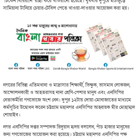
‘চিকেন বিরিয়ানি’ রান্না করে খাওয়ানো হয়েছে। বুধবার দুপুরে মাঠজুড়ে
সামিয়ানা টানিয়ে চেয়ার-টেবিল পেতে খাওয়া-দাওয়ার আয়োজন করা হয়।
নগরের বিভিন্ন এতিমখানা ও মাদ্রাসার শিক্ষার্থী, ভিক্ষুক, ভাসমান লোকজন,
আন্দোলনকারী ও আহতরাসহ নানা শ্রেণি-পেশার মানুষ এবং এনসিপির
নেতাকর্মীরা গণভোজে অংশ নেন। দুপুর ১২টায় দোয়া-মোনাজাতের মাধ্যমে
কর্মসূচির উদ্বোধন করেন চট্টগ্রাম মহানগর এনসিপির আহ্বায়ক মীর মোহাম্মদ
শোয়াইব।
নগর এনসিপির দপ্তর সম্পাদক রিদুয়ান হৃদয় বললেন, পাঁচ হাজার মানুষের
জন্য গণভোজের আয়োজন করা হয়েছে। চট্টগ্রাম মহানগর এনসিপির পক্ষ