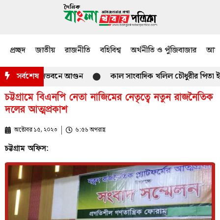
প্রচ্ছদ
জাতীয়
রাজনীতি
বহিবিশ্ব
অর্থনীতি ও পুঁজিবাজার
আমজ
নারের বাসভবনে আগুন
সর্বশেষ
কাল সাংবাদিক খলিল চৌধুরীর পিতা ইসমাঈল চ
চট্টগ্রামে বিএনপি নেতা নাজিমের নেতৃত্বে নতুন রাজনৈতিক
দলের আত্মপ্রকাশ
অক্টোবর ১৫, ২০২৩
৬:৫৬ অপরাহ্ণ
চট্টগ্রাম অফিস: