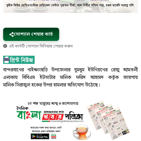
সোশ্যাল শেয়ার কার্ড
এই কার্ডটি সোশ্যাল মিডিয়ায় শেয়ার করুন
বান্দরবানের নাইক্ষ্যংছড়ি উপজেলার ঘুমধুম ইউনিয়নের রেজু আমতলী
এলাকায় বিবিএম ইটভাটার মালিক ফরিদ আহামদ কর্তৃক জায়গায়
মালিক সিরাজুল হকের উপর হামলার অভিযোগ উঠেছে।