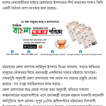
দলের নেতাকর্মীদের বাইরে হেফাজতে ইসলামের শীর্ষ নেতাদের সঙ্গেও তিনি
একটি বৈঠকে যোগ দেওয়ার কথা রয়েছে।
চট্টগ্রামের জেলা প্রশাসক জাহিদুল ইসলাম মিঞা বললেন, ‘বন্যায় ক্ষতিগ্রস্ত
মানুষের খোঁজখবর নিতে প্রধানমন্ত্রী একদিনের সফরে চট্টগ্রামে আসছেন।
সফরসূচি অনুযায়ী জেলা প্রশাসনের পক্ষ থেকে সব ধরনের প্রস্তুতি নেওয়া
হয়েছে। সব সংস্থা সমন্বিতভাবে কাজ করছে।
জেলা প্রশাসনের কাছ থেকে পাওয়া তথ্য অনুযায়ী, রবিবার সকালে
কক্সবাজারের মহেশখালীতে এসে প্রধানমন্ত্রী তারেক রহমান সরকারি কয়েকটি
কর্মসূচিতে অংশ নেবেন। দুপুর ১২টায় হেলিকপ্টারে চট্টগ্রামের বাঁশখালী