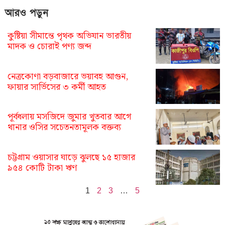
আরও পড়ুন
কুষ্টিয়া সীমান্তে পৃথক অভিযান ভারতীয়
মাদক ও চোরাই পণ্য জব্দ
নেত্রকোণা বড়বাজারে ভয়াবহ আগুন,
ফায়ার সার্ভিসের ৩ কর্মী আহত
পূর্বধলায় মসজিদে জুমার খুতবার আগে
থানার ওসির সচেতনতামূলক বক্তব্য
চট্টগ্রাম ওয়াসার ঘাড়ে ঝুলছে ১৫ হাজার
৯৫৪ কোটি টাকা ঋণ
1
2
3
…
5