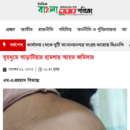
প্রচ্ছদ
জাতীয়
রাজনীতি
বহিবিশ্ব
অর্থনীতি ও পুঁজিবাজার
আমজ
নিং কর্মকর্তার কার্যালয় থেকে দুটি মনোনয়নপত্র সংগ্রহ করেছে বিএনপি
সর্বশেষ
মা
ঘুমধুমে ভাড়াটিয়ার হামলায় আহত জমিদার
নভেম্বর ১৬, ২০২৩
১১:৪২ পূর্বাহ্ণ
এম.এ.রহমান সিমান্ত: