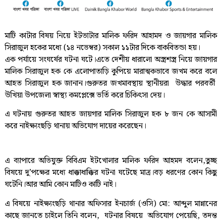
মাটি কাটার বিষয় নিয়ে ইটভাটার মালিক ফরিদ আহামদ ও জায়গার মালিক
সিরাজুল হকের মধ্যে (১৪ নভেম্বর) সকাল ১১টার দিকে বাকবিতন্ডা হয়।
এক পর্যায়ে সংঘর্ষের ঘটনা ঘটে।এতে দেশীয় ধারালো অস্ত্রশস্ত্র নিয়ে জায়গার
মালিক সিরাজুল হক কে এলোপাতাড়ি কুপিয়ে মারাত্মকভাবে জখম করে বলে
আহত সিরাজুল হক জানান।গুরুতর জখমাবস্থায় স্থানীয়রা উদ্ধার পরবর্তী
উখিয়া উপজেলা স্বাস্থ্য কমপ্লেক্সে ভর্তি করে চিকিৎসা দেয়।
এ ঘটনায় গুরুতর আহত জায়গার মালিক সিরাজুল হক ৮ জন কে আসামী
করে নাইক্ষ্যংছড়ি থানায় অভিযোগ দায়ের করেছেন।
এ ব্যাপারে অভিযুক্ত বিবিএম ইটখোলার মালিক ফরিদ আহমদ বলেন,তুচ্ছ
বিষয়ে দু’পক্ষের মধ্যে ধাক্কাধাক্কির ঘটনা ঘটেছে মাত্র।বড় ধরণের কোন কিছু
ঘটেনি।আর আমি কোন মাটিও কাটি নাই।
এ বিষয়ে নাইক্ষ্যংছড়ি থানার অফিসার ইনচার্জ (ওসি) মো: আব্দুল মান্নানের
কাছে জানতে চাইলে তিনি বলেন, ঘটনার বিষয়ে অভিযোগ পেয়েছি, তদন্ত