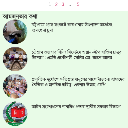
1
2
3
…
5
আমজনতার কথা
চট্টগ্রামে গ্যাস সংকটে কারখানায় উৎপাদন অর্ধেকে,
জ্বলছেনা চুলা
চট্টগ্রাম ওয়াসার বিলিং সিস্টেমে ওয়ান-স্টপ সার্ভিস চালুর
উদ্যোগ : এমডি প্রকৌশলী সেলিম মো: জানে আলম
প্রাকৃতিক দুর্যোগে ক্ষতিগ্রস্ত মানুষের পাশে দাঁড়ানো আমাদের
নৈতিক ও মানবিক দায়িত্ব: এরশাদ উল্লাহ এমপি
আইন সংশোধনের নানাবিধ প্রস্তাব স্থানীয় সরকার বিভাগে