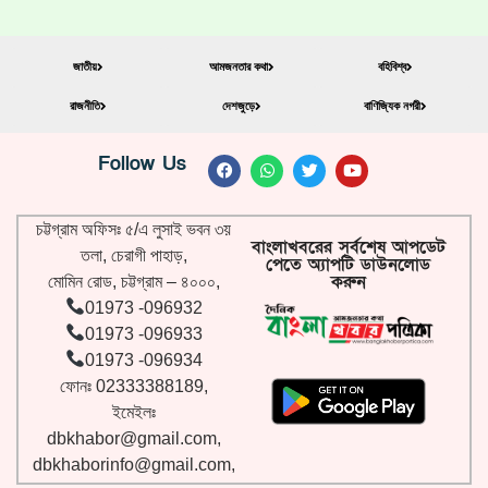
জাতীয়
আমজনতার কথা
বহিবিশ্ব
রাজনীতি
দেশজুড়ে
বাণিজ্যিক নগরী
Follow Us
চট্টগ্রাম অফিসঃ ৫/এ লুসাই ভবন ৩য়
বাংলাখবরের সর্বশেষ আপডেট
তলা, চেরাগী পাহাড়,
পেতে অ্যাপটি ডাউনলোড
করুন
মোমিন রোড, চট্টগ্রাম – ৪০০০,
01973 -096932
01973 -096933
01973 -096934
ফোনঃ 02333388189,
ইমেইলঃ
dbkhabor@gmail.com
,
dbkhaborinfo@gmail.com
,