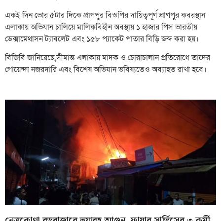
একই দিন ভোর ৫টার দিকে প্রাগপুর বিওপির দায়িত্বপূর্ণ প্রাগপুর কবরস্থান
এলাকায় অভিযান চালিয়ে মালিকবিহীন অবস্থায় ১ হাজার পিস ভারতীয়
ডেক্সামেথাসন ট্যাবলেট এবং ১৫৮ প্যাকেট পাতার বিড়ি জব্দ করা হয়।
বিজিবি জানিয়েছে,সীমান্ত এলাকায় মাদক ও চোরাচালান প্রতিরোধে তাদের
গোয়েন্দা নজরদারি এবং বিশেষ অভিযান ভবিষ্যতেও অব্যাহত রাখা হবে।
নেত্রকোণা বড়বাজারে ভয়াবহ আগুন, ফায়ার সার্ভিসের ৩ কর্মী