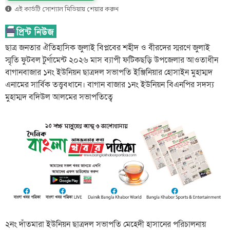
এই কার্ডটি সোশ্যাল মিডিয়ায় শেয়ার করুন
ছাত্র জনতার ঐতিহাসিক জুলাই বিপ্লবের শহীদ ও বীরদের স্মরণে জুলাই
স্মৃতি ফুটবল টুর্ণামেন্ট ২০২৬ মাস ব্যাপী ফটিকছড়ি উপজেলার আওতাধীন
বাগানবাজার ১নং ইউনিয়ন ছাত্রদল সভাপতি ইঞ্জিনিয়ার হোসাইন মুহাম্মদ
এনামের সার্বিক তত্ত্ববধানে। বাগান বাজার ১নং ইউনিয়ন বিএনপির সদস্য
মুহাম্মদ বদিউল আলমের সভাপতিত্বে
২নং দাঁতমারা ইউনিয়ন ছাত্রদল সভাপতি মেহেদী হাসানের পরিচালনায়