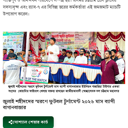
শান্তিপূর্ণ ও আনন্দঘন পরিবেশে সম্পন্ন হয়। এসময় চট্টগ্রাম প্রেস ক্লাবের
সদস্যবৃন্দ এবং র‌্যাব-৭ এর বিভিন্ন স্তরের কর্মকর্তারা এই জমজমাট ম্যাচটি
উপভোগ করেন।
জুলাই শহীদদের স্মরণে ফুটবল টুর্ণামেন্ট ২০২৬ মাস ব্যাপী
বাগানবাজার
সোশ্যাল শেয়ার কার্ড