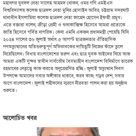
মহানগর যুবদল নেতা সালেহ আহমদ খোকন, ওমর গণি এমইএস
বিশ্ববিদ্যালয় কলেজ ছাত্রদল নেতা মুনির হোসাইন আবির, চট্টগ্রাম সদরঘাট
থানাধীন ইসলামিয়া কলেজ ছাত্রদল নেতা জাহেদ হোসেন ইফতী প্রমুখ।
এতে বক্তারা বলেন, ক্রীড়া প্রেমী ও শুভাকাক্সিক্ষ হিসেবে আমরা প্রত্যেকে
জাতি হিসেবে গর্বিত নাগরিক। কেনা এমনি একজন প্রধানমন্ত্রী পেয়েছি যিনি
২০২৪ সালের ৩৬ জুলাই অর্থাৎ ৫ আগস্ট ছাত্রজনতার ঐতিহাসিক
গণঅভ্যুত্থানের অতিগুরুত্বপূর্ণ অভিভাবকের দায়িত্বটি নিজের কাঁদে তুলে
নিয়েছিলেন। বিধায় বাংলাদেশের তরুণ এবং ছাত্র যুবক ভাইদের নিয়ে আজ
আমরা একটি সুন্দর স্বাধীন সার্বভৌম বৈসম্যহীন বাংলাদেশ বিনির্মাণে তারেক
রহমানের নেতৃত্বে কাজ করতে অনুপ্রেরণিত হচ্ছি। জুলাই অভ্যুত্থান দিবস
উপলক্ষে আমাদের সবার অঙ্গীকার থাকবে, করব কাজ, গড়ব দেশ, সবার
আগে বাংলাদেশ। জুলাই শহীদদের স্মরণে নীরবতা পালন করা হয় অনুষ্ঠান
শুরুতে।
আলোচিত খবর