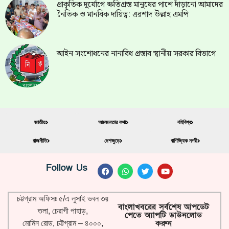
প্রাকৃতিক দুর্যোগে ক্ষতিগ্রস্ত মানুষের পাশে দাঁড়ানো আমাদের
নৈতিক ও মানবিক দায়িত্ব: এরশাদ উল্লাহ এমপি
আইন সংশোধনের নানাবিধ প্রস্তাব স্থানীয় সরকার বিভাগে
জাতীয়
আমজনতার কথা
বহিবিশ্ব
রাজনীতি
দেশজুড়ে
বাণিজ্যিক নগরী
Follow Us
চট্টগ্রাম অফিসঃ ৫/এ লুসাই ভবন ৩য়
বাংলাখবরের সর্বশেষ আপডেট
তলা, চেরাগী পাহাড়,
পেতে অ্যাপটি ডাউনলোড
করুন
মোমিন রোড, চট্টগ্রাম – ৪০০০,