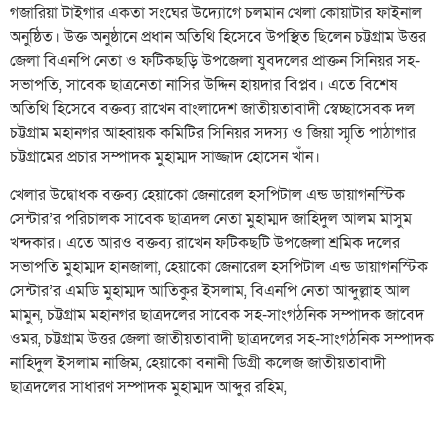
গজারিয়া টাইগার একতা সংঘের উদ্যোগে চলমান খেলা কোয়াটার ফাইনাল
অনুষ্ঠিত। উক্ত অনুষ্ঠানে প্রধান অতিথি হিসেবে উপস্থিত ছিলেন চট্টগ্রাম উত্তর
জেলা বিএনপি নেতা ও ফটিকছড়ি উপজেলা যুবদলের প্রাক্তন সিনিয়র সহ-
সভাপতি, সাবেক ছাত্রনেতা নাসির উদ্দিন হায়দার বিপ্লব। এতে বিশেষ
অতিথি হিসেবে বক্তব্য রাখেন বাংলাদেশ জাতীয়তাবাদী স্বেচ্ছাসেবক দল
চট্টগ্রাম মহানগর আহ্বায়ক কমিটির সিনিয়র সদস্য ও জিয়া স্মৃতি পাঠাগার
চট্টগ্রামের প্রচার সম্পাদক মুহাম্মদ সাজ্জাদ হোসেন খাঁন।
খেলার উদ্বোধক বক্তব্য হেয়াকো জেনারেল হসপিটাল এন্ড ডায়াগনস্টিক
সেন্টার’র পরিচালক সাবেক ছাত্রদল নেতা মুহাম্মদ জাহিদুল আলম মাসুম
খন্দকার। এতে আরও বক্তব্য রাখেন ফটিকছটি উপজেলা শ্রমিক দলের
সভাপতি মুহাম্মদ হানজালা, হেয়াকো জেনারেল হসপিটাল এন্ড ডায়াগনস্টিক
সেন্টার’র এমডি মুহাম্মদ আতিকুর ইসলাম, বিএনপি নেতা আব্দুল্লাহ আল
মামুন, চট্টগ্রাম মহানগর ছাত্রদলের সাবেক সহ-সাংগঠনিক সম্পাদক জাবেদ
ওমর, চট্টগ্রাম উত্তর জেলা জাতীয়তাবাদী ছাত্রদলের সহ-সাংগঠনিক সম্পাদক
নাহিদুল ইসলাম নাজিম, হেয়াকো বনানী ডিগ্রী কলেজ জাতীয়তাবাদী
ছাত্রদলের সাধারণ সম্পাদক মুহাম্মদ আব্দুর রহিম,