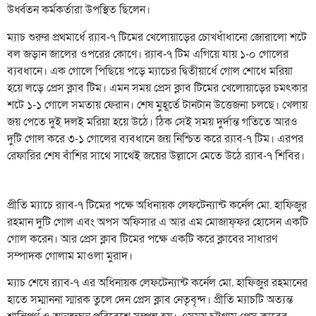
উর্ধ্বতন কর্মকর্তারা উপস্থিত ছিলেন।
ম্যাচ শুরুর প্রথমার্ধে র‌্যাব-৭ টিমের খেলোয়াড়ের চোখধাঁধানো জোরালো শটে
বল জড়ান জালের ওপরের কোণে। র‌্যাব-৭ টিম এগিয়ে যায় ১-০ গোলের
ব্যবধানে। এক গোলে পিছিয়ে পড়ে ম্যাচের দ্বিতীয়ার্ধে গোল শোধে মরিয়া
হয়ে লড়ে প্রেস ক্লাব টিম। এমন সময় প্রেস ক্লাব টিমের খেলোয়াড়ের চমৎকার
শটে ১-১ গোলে সমতায় ফেরান। শেষ মুহূর্তে টানটান উত্তেজনা চলছে। খেলায়
জয় পেতে দুই দলই মরিয়া হয়ে উঠে। ঠিক সেই সময় দুর্দান্ত গতিতে আরও
দুটি গোল করে ৩-১ গোলের ব্যবধানে জয় নিশ্চিত করে র‌্যাব-৭ টিম। এরপর
রেফারির শেষ বাঁশির সাথে সাথেই জয়ের উল্লাসে মেতে উঠে র‌্যাব-৭ শিবির।
প্রীতি ম্যাচে র‌্যাব-৭ টিমের পক্ষে অধিনায়ক লেফটেন্যান্ট কর্নেল মো. হাফিজুর
রহমান দুটি গোল এবং অপস অফিসার এ আর এম মোজাফ্ফর হোসেন একটি
গোল করেন। আর প্রেস ক্লাব টিমের পক্ষে একটি করে ক্লাবের সাধারণ
সম্পাদক গোলাম মাওলা মুরাদ।
ম্যাচ শেষে র‍্যাব-৭ এর অধিনায়ক লেফটেন্যান্ট কর্নেল মো. হাফিজুর রহমানের
হাতে সম্মাননা স্মারক তুলে দেন প্রেস ক্লাব নেতৃবৃন্দ। প্রীতি ম্যাচটি অত্যন্ত