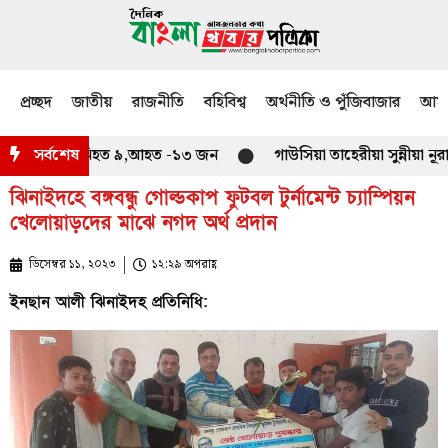
প্রচ্ছদ
জাতীয়
রাজনীতি
বহিবিশ্ব
অর্থনীতি ও পুঁজিবাজার
আমজ
 মুখোমুখি নিহত ৯,আহত -১৩ জন
সর্বশেষ
গাউসিয়া তাহেরীয়া সুন্নীয়া নূরানী ম
ঝিনাইদহে বঙ্গবন্ধু গোল্ডকাপ ফুটবল টুর্নামেন্ট চ্যাম্পিয়ন
খেলোয়াড়দের মাঝে নগদ অর্থ প্রদান
ডিসেম্বর ১১, ২০২৩
১২:২৯ অপরাহ্ণ
ইনছান আলী ঝিনাইদহ প্রতিনিধি: