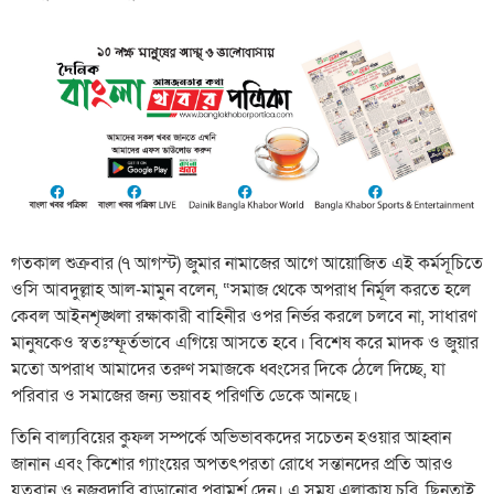
​গতকাল শুক্রবার (৭ আগস্ট) জুমার নামাজের আগে আয়োজিত এই কর্মসূচিতে
ওসি আবদুল্লাহ আল-মামুন বলেন, “সমাজ থেকে অপরাধ নির্মূল করতে হলে
কেবল আইনশৃঙ্খলা রক্ষাকারী বাহিনীর ওপর নির্ভর করলে চলবে না, সাধারণ
মানুষকেও স্বতঃস্ফূর্তভাবে এগিয়ে আসতে হবে। বিশেষ করে মাদক ও জুয়ার
মতো অপরাধ আমাদের তরুণ সমাজকে ধ্বংসের দিকে ঠেলে দিচ্ছে, যা
পরিবার ও সমাজের জন্য ভয়াবহ পরিণতি ডেকে আনছে।
​তিনি বাল্যবিয়ের কুফল সম্পর্কে অভিভাবকদের সচেতন হওয়ার আহ্বান
জানান এবং কিশোর গ্যাংয়ের অপতৎপরতা রোধে সন্তানদের প্রতি আরও
যত্নবান ও নজরদারি বাড়ানোর পরামর্শ দেন। এ সময় এলাকায় চুরি, ছিনতাই