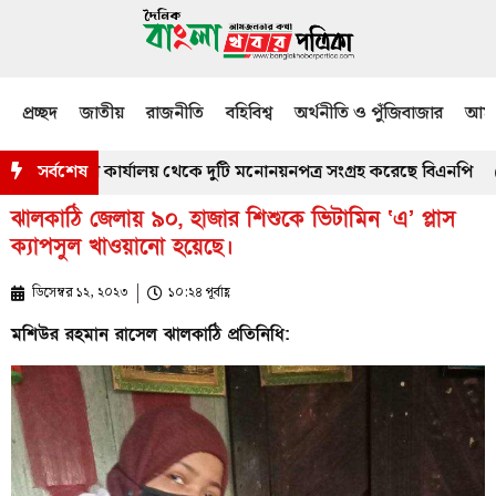
প্রচ্ছদ
জাতীয়
রাজনীতি
বহিবিশ্ব
অর্থনীতি ও পুঁজিবাজার
আমজ
নিং কর্মকর্তার কার্যালয় থেকে দুটি মনোনয়নপত্র সংগ্রহ করেছে বিএনপি
সর্বশেষ
মা
ঝালকাঠি জেলায় ৯০, হাজার শিশুকে ভিটামিন ‘এ’ প্লাস
ক্যাপসুল খাওয়ানো হয়েছে।
ডিসেম্বর ১২, ২০২৩
১০:২৪ পূর্বাহ্ণ
মশিউর রহমান রাসেল ঝালকাঠি প্রতিনিধি: