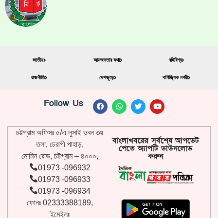
জাতীয়
আমজনতার কথা
বহিবিশ্ব
রাজনীতি
দেশজুড়ে
বাণিজ্যিক নগরী
Follow Us
চট্টগ্রাম অফিসঃ ৫/এ লুসাই ভবন ৩য়
বাংলাখবরের সর্বশেষ আপডেট
তলা, চেরাগী পাহাড়,
পেতে অ্যাপটি ডাউনলোড
করুন
মোমিন রোড, চট্টগ্রাম – ৪০০০,
01973 -096932
01973 -096933
01973 -096934
ফোনঃ 02333388189,
ইমেইলঃ