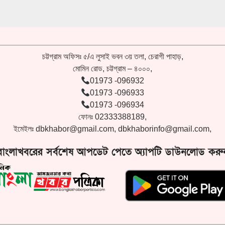
চট্টগ্রাম অফিসঃ ৫/এ লুসাই ভবন ৩য় তলা, চেরাগী পাহাড়,
মোমিন রোড, চট্টগ্রাম – ৪০০০,
01973 -096932
01973 -096933
01973 -096934
ফোনঃ 02333388189,
ইমেইলঃ
dbkhabor@gmail.com
,
dbkhaborinfo@gmail.com
,
বাংলাখবরের সর্বশেষ আপডেট পেতে অ্যাপটি ডাউনলোড করু