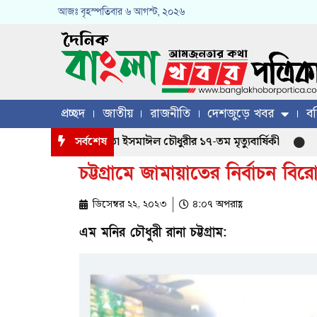
আজঃ
বৃহস্পতিবার
৬ আগস্ট, ২০২৬
প্রচ্ছদ
জাতীয়
রাজনীতি
দেশজুড়ে খবর
বহ
 খলিল চৌধুরীর পিতা ইসমাঈল চৌধুরীর ১৭-তম মৃত্যুবার্ষিকী
সর্বশেষ
মাগুর
চট্টগ্রামে জামায়াতের নির্বাচন ব
ডিসেম্বর ২২, ২০২৩
৪:০৭ অপরাহ্ণ
এম মনির চৌধুরী রানা চট্টগ্রাম: