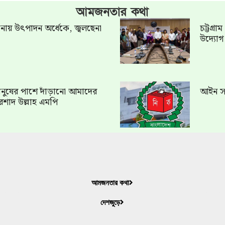
আমজনতার কথা
খানায় উৎপাদন অর্ধেকে, জ্বলছেনা
চট্টগ্র
উদ্যো
ত মানুষের পাশে দাঁড়ানো আমাদের
আইন সং
রশাদ উল্লাহ এমপি
আমজনতার কথা
দেশজুড়ে