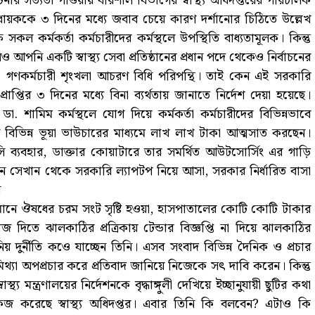
টনার সত্যতা পাওয়ায় বরিশাল বিভাগের স্বাস্থ্য অধিদপ্তরের পরিচালক
বধায়ককে ৩ দিনের মধ্যে জবাব চেয়ে কারণ দর্শানোর চিঠিতে উল্লেখ
সকল কর্মকর্তা কর্মচারীদের কর্মস্থলে উপস্থিতি বাধ্যতামূলক। কিন্তু
আপনি একটি স্বাস্থ্য সেবা প্রতিষ্ঠানের প্রধান পদে থেকেও নির্বাচনের
ও গণকর্মচারী শৃংখলা আচরণ বিধি পরিপন্থি। তাই কেন এই সরকারি
প্রাপ্তির ৩ দিনের মধ্যে বিনা ব্যর্থতায় জানাতে নির্দেশ দেয়া হয়েছে।
া. শামিম কর্মস্থলে যোগ দিয়ে কর্মকর্তা কর্মচারীদের বিভিন্নভাবে
ভিন্ন ভূয়া ভাউচারের মাধ্যমে লাখ লাখ টাকা আত্মসাত করছেন।
্যবহার, ডাক্তার কোয়াটারে তার সমর্থিত আউটসোর্সিং এর গাড়ি
 সেখান থেকে সরকারি ল্যাপটপ নিয়ে আসা, সরকার নির্ধারিত বাসা
ধ
বর্তমানে ঔষধের চরম সংট সৃষ্টি হওয়া, হাসপাতালের কোটি কোটি টাকার
াজ দিতে ঝালকাঠির প্রত্রিকায় টেন্ডার বিজ্ঞপ্তি না দিয়ে ঝালকাঠির
নিয় দুর্নীতি কওে যাচ্ছেন তিনি। এসব সংবাদ বিভিন্ন দৈনিক ও প্রচার
মিথ্যা অপপ্রচার করে প্রতিবাদ জানিয়ে নিজেকে সৎ দাবি করেন। কিন্তু
্য মন্ত্রণালয়ের নির্দেশনকে বৃদ্ধাঙ্গুলী দেখিয়ে ইচ্ছানুযায়ী ছুটির কথা
কজ করেছে স্বাস্থ্য অধিদপ্তর। এবার তিনি কি বলবেন? এটাও কি