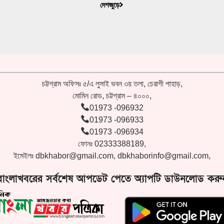
দেশজুড়ে
চট্টগ্রাম অফিসঃ ৫/এ লুসাই ভবন ৩য় তলা, চেরাগী পাহাড়,
মোমিন রোড, চট্টগ্রাম – ৪০০০,
01973 -096932
01973 -096933
01973 -096934
ফোনঃ 02333388189,
ইমেইলঃ
dbkhabor@gmail.com
,
dbkhaborinfo@gmail.com
,
বাংলাখবরের সর্বশেষ আপডেট পেতে অ্যাপটি ডাউনলোড করু