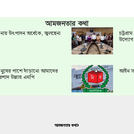
আমজনতার কথা
খানায় উৎপাদন অর্ধেকে, জ্বলছেনা
চট্টগ্র
উদ্যো
ত মানুষের পাশে দাঁড়ানো আমাদের
আইন সং
রশাদ উল্লাহ এমপি
আমজনতার কথা