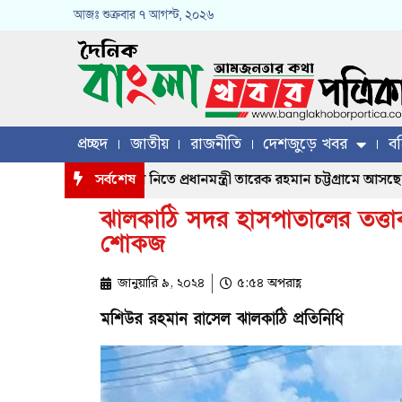
আজঃ
শুক্রবার
৭ আগস্ট, ২০২৬
প্রচ্ছদ
জাতীয়
রাজনীতি
দেশজুড়ে খবর
বহ
রস্ত মানুষের খোঁজখবর নিতে প্রধানমন্ত্রী তারেক রহমান চট্টগ্রামে আসছেন, যো
সর্বশেষ
ঝালকাঠি সদর হাসপাতালের তত্ত
শোকজ
জানুয়ারি ৯, ২০২৪
৫:৫৪ অপরাহ্ণ
মশিউর রহমান রাসেল ঝালকাঠি প্রতিনিধি