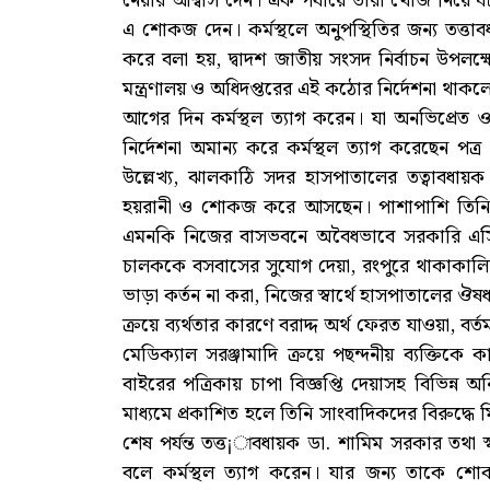
নেয়ার আশ্বাস দেন। এক পর্যায়ে তারা খোঁজ নিয়ে ঘ
এ শোকজ দেন। কর্মস্থলে অনুপস্থিতির জন্য তত্তা
করে বলা হয়, দ্বাদশ জাতীয় সংসদ নির্বাচন উপলক্ষে 
মন্ত্রণালয় ও অধিদপ্তরের এই কঠোর নির্দেশনা থাকলেও 
আগের দিন কর্মস্থল ত্যাগ করেন। যা অনভিপ্রেত 
নির্দেশনা অমান্য করে কর্মস্থল ত্যাগ করেছেন পত্র 
উল্লেখ্য, ঝালকাঠি সদর হাসপাতালের তত্বাবধায়ক ড
হয়রানী ও শোকজ করে আসছেন। পাশাপাশি তিনি বি
এমনকি নিজের বাসভবনে অবৈধভাবে সরকারি এসি ব
চালককে বসবাসের সুযোগ দেয়া, রংপুরে থাকাকালিন
ভাড়া কর্তন না করা, নিজের স্বার্থে হাসপাতালের ঔষ
ক্রয়ে ব্যর্থতার কারণে বরাদ্দ অর্থ ফেরত যাওয়া, 
মেডিক্যাল সরঞ্জামাদি ক্রয়ে পছন্দনীয় ব্যক্তিকে ক
বাইরের পত্রিকায় চাপা বিজ্ঞপ্তি দেয়াসহ বিভিন্ন অ
মাধ্যমে প্রকাশিত হলে তিনি সাংবাদিকদের বিরুদ্ধে 
শেষ পর্যন্ত তত্ত¡াবধায়ক ডা. শামিম সরকার তথা স্বাস্থ
বলে কর্মস্থল ত্যাগ করেন। যার জন্য তাকে শো