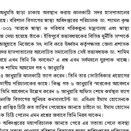
ষের অনুমতি ছাড়া ঢাকায় অবস্থান করায় ঝালকাঠি সদর হাসপাতালের
বরিশাল বিভাগের স্বাস্থ্য অধিদপ্তরের পরিচালক ডা. শ্যামল কৃষ্ণ
্মারকে স্বাস্থ্য ও পরিবার পরিকল্পনা মন্ত্রণালয় এবং স্বাস্থ্য
য়া হয়েছে তাঁকে। ইতিপূর্বে তত্তাবধায়কের বিভিন্ন দুর্নীতি সম্পর্কে
র অজুহাতে নিজেকে সৎ দাবি করে উর্ধ্বতন কর্তৃপক্ষসহ জেলা প্রশাসক
দর হাসপাতালের আলোচিত সমালোচিত সেই তত্তাবধায়ক ডা. শামিম
য়ে এখন তিনি কি বলবেন? এ প্রশ্ন এখন সর্বমহলে ঘুরপাক খাচ্ছে।
ধায়ক শামিম আহমেদ গত ৭ জানুয়ারি
্যে ৫ জানুয়ারি ঝালকাঠি ত্যাগ করেন। তিনি তার ভোটাধিকার প্রয়োগের
াগীয় পরিচালকের কাছে। কিন্তু গত ৬ জানুয়ারি স্মারকের আবেদনে
িও তিনি আবেদনে উল্লেখ করেন ৬ জানুয়ারি অফিস শেষে কর্মস্থল ত্যাগ
িওলজি বিভাগের জুনিয়র কনসালটেন্ট ডা. এবিএম ইমাম হোসেনকে
িত্ব প্রাপ্তির চিঠি কত তারিখ পেয়েছেন জানতে চাইলে ডা. ইমাম হোসেন
ে চিঠি পেলেন এমন প্রশ্নের জবাবে তিনি নিরব থাকেন।
িব ও অধিদপ্তরের মহাপরিচালক জানতে পেরে এর সত্যতা পেলে ব্যবস্থা