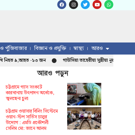
 ও পুঁজিবাজার
বিজ্ঞান ও প্রযুক্তি
স্বাস্থ্য
আরও
িহত ৯,আহত -১৩ জন
গাউসিয়া তাহেরীয়া সুন্নীয়া নূরানী মাদ্রাসা নতুন
আরও পড়ুন
চট্টগ্রামে গ্যাস সংকটে
কারখানায় উৎপাদন অর্ধেকে,
জ্বলছেনা চুলা
চট্টগ্রাম ওয়াসার বিলিং সিস্টেমে
ওয়ান-স্টপ সার্ভিস চালুর
উদ্যোগ : এমডি প্রকৌশলী
সেলিম মো: জানে আলম