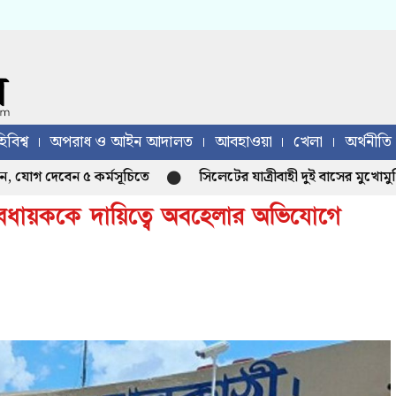
িবিশ্ব
অপরাধ ও আইন আদালত
আবহাওয়া
খেলা
অর্থনীতি
গ দেবেন ৫ কর্মসূচিতে
সিলেটের যাত্রীবাহী দুই বাসের মুখোমুখি ন
াবধায়ককে দায়িত্বে অবহেলার অভিযোগে