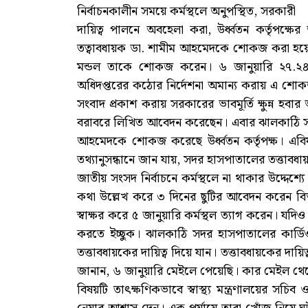
নির্বাচনকালীন সময়ে কর্মস্থলে অনুপস্থিত, সরকারী
দায়িত্ব পালনে অবহেলা করা, উর্ধ্বতন কর্তৃপক্
তত্বাবধায়ক ডা. শামীম আহমেদকে শোকজ করা হয়েছে। 
মন্ডল তাকে শোকজ করেন। ৬ জানুয়ারি ২৭.২৪-০০১ স
অধিদপ্তরের কঠোর নির্দেশনা অমান্য করায় এ শোকজ দে
সংবাদ প্রকাশ করায় সরকারের ভাবমূর্তি ক্ষুন্ন হবা
বরাবরে লিখিত আবেদন করেছেন। এবার ঝালকাঠি স
আহমেদকে শোকজ করেছে উর্ধ্বতন কর্তৃপক্ষ। এবিষ
তথ্যানুসন্ধানে জান যায়, সদর হাসপাতালের তত্তাব
জাতীয় সংসদ নির্বাচনে কর্মস্থলে না থাকার উদ্দেশ
কথা উল্লেখ করে ৩ দিনের ছুটির আবেদন করেন বিভ
স্বাক্ষর করে ৫ জানুয়ারি কর্মস্থল ত্যাগ করেন। যদ
করতে ইচ্ছুক। ঝালকাঠি সদর হাসপাতালের কার্ড
তত্তাবধায়কের দায়িত্ব দিয়ে যান। তত্তাবধায়কের দায়
জানান, ৬ জানুয়ারি মেইলে পেয়েছি। কার মেইল থেক
বিষয়টি তাৎক্ষণিকভাবে স্বাস্থ্য মন্ত্রণালয়ের সচ