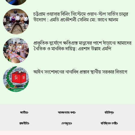
চট্টগ্রাম ওয়াসার বিলিং সিস্টেমে ওয়ান-স্টপ সার্ভিস চালুর
উদ্যোগ : এমডি প্রকৌশলী সেলিম মো: জানে আলম
প্রাকৃতিক দুর্যোগে ক্ষতিগ্রস্ত মানুষের পাশে দাঁড়ানো আমাদের
নৈতিক ও মানবিক দায়িত্ব: এরশাদ উল্লাহ এমপি
আইন সংশোধনের নানাবিধ প্রস্তাব স্থানীয় সরকার বিভাগে
জাতীয়
আমজনতার কথা
বহিবিশ্ব
রাজনীতি
দেশজুড়ে
বাণিজ্যিক নগরী