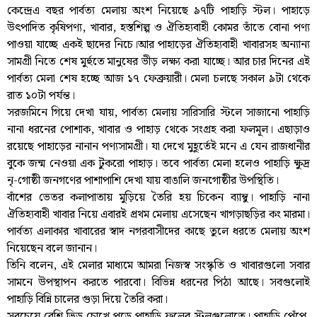
কেন্দ্রেএ বছর পার্বত্য মেলায় অংশ নিয়েছে ৯৭টি পাহাড়ি স্টল। পাহাড়ে
উৎপাদিত কৃষিপণ্য, খাবার, হস্তশিল্প ও ঐতিহ্যবাহী কোমর তাঁতে বোনা পণ্য
পাওয়া যাচ্ছে একই ছাদের নিচে।আর পাহাড়ের ঐতিহ্যবাহী খাবারসহ অন্যান্য
সামগ্রী নিতে শেষ মুর্হুতে মানুষের ভীড় লক্ষ্য করা যাচ্ছে। আর চার দিনের এই
পার্বত্য মেলা শেষ হচ্ছে আজ ১৭ ফেব্রুয়ারী। মেলা চলছে সকাল ৯টা থেকে
রাত ১০টা পর্যন্ত।
সরজমিনে গিয়ে দেখা যায়, পার্বত্য মেলায় সারিসারি স্টলে সাজানো পাহাড়ি
নানা ধরনের পোশাক, খাবার ও পাহাড় থেকে সংগ্রহ করা ফলমূল। এছাড়াও
রয়েছে পাহাড়ের নানান পণ্যসামগ্রী। যা দেখে মুহূর্তেই মনে এ যেন রাজধানীর
বুকে জন্ম নেওয়া এক টুকরো পাহাড়। তবে পার্বত্য মেলা হলেও পাহাড়ি ক্ষুদ্র
নৃ-গোষ্ঠী জনগণের পাশাপাশি দেখা যায় বাঙালি জনগোষ্ঠীর উপস্থিতি।
বাঁশের ভেতর কলাপাতায় মুড়িয়ে তৈরি হয় চিকেন ব্যাম্বু। পাহাড়ি নানা
ঐতিহ্যবাহী খাবার নিয়ে এবারই প্রথম মেলায় এসেছেন খাগড়াছড়ির কং মারমা।
পার্বত্য এলাকার খাবারের স্বাদ নগরবাসীদের কাছে তুলে ধরতে মেলায় অংশ
নিয়েছেন বলে জানান।
তিনি বলেন, এই মেলার মাধ্যমে আমরা নিজস্ব সংস্কৃতি ও খাবারগুলো সবার
সামনে উপস্থাপন করতে পারবো। বিভিন্ন ধরনের পিঠা আছে। সবগুলোই
পাহাড়ি বিন্নি চালের গুড়া দিয়ে তৈরি করা।
সবচেয়ে বেশি ভিড় চোখে পড়ে পাহাড়ি ফলের স্টলগুলোতে। পাহাড়ি পেঁপে,