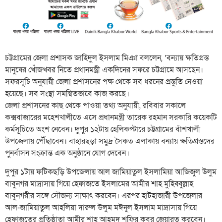
চট্টগ্রামের জেলা প্রশাসক জাহিদুল ইসলাম মিঞা বললেন, ‘বন্যায় ক্ষতিগ্রস্ত
মানুষের খোঁজখবর নিতে প্রধানমন্ত্রী একদিনের সফরে চট্টগ্রামে আসছেন।
সফরসূচি অনুযায়ী জেলা প্রশাসনের পক্ষ থেকে সব ধরনের প্রস্তুতি নেওয়া
হয়েছে। সব সংস্থা সমন্বিতভাবে কাজ করছে।
জেলা প্রশাসনের কাছ থেকে পাওয়া তথ্য অনুযায়ী, রবিবার সকালে
কক্সবাজারের মহেশখালীতে এসে প্রধানমন্ত্রী তারেক রহমান সরকারি কয়েকটি
কর্মসূচিতে অংশ নেবেন। দুপুর ১২টায় হেলিকপ্টারে চট্টগ্রামের বাঁশখালী
উপজেলায় পৌঁছাবেন। বাহারছড়া সমুদ্র সৈকত এলাকায় বন্যায় ক্ষতিগ্রস্তদের
পুনর্বাসন সংক্রান্ত এক অনুষ্ঠানে যোগ দেবেন।
দুপুর ১টায় ফটিকছড়ি উপজেলায় আল জামিয়াতুল ইসলামিয়া আজিজুল উলুম
বাবুনগর মাদ্রাসায় গিয়ে হেফাজতে ইসলামের আমীর শাহ মুহিব্বুল্লাহ
বাবুনগরীর সঙ্গে সৌজন্য সাক্ষাৎ করবেন। এরপর হাটহাজারী উপজেলার
আল-জামিয়াতুল আহলিয়া দারুল উলুম মঈনুল ইসলাম মাদ্রাসায় গিয়ে
হেফাজতের প্রতিষ্ঠাতা আমীর শাহ আহমদ শফির কবর জেয়ারত করবেন।