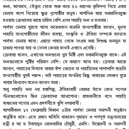
কলা, আনারস, তেঁতুল থেকে শুরু করে ৫৬ ধরণের কৃষিপণ্য নিয়ে এবার
মেলায় অংশ নিয়েছে ক্ষুদ্র নৃগোষ্ঠীর মানুষ। অর্গানিক আর ফরমালিনমুক্ত
হওয়ায় ক্রেতাদের কাছে চাহিদা বেশি এসব পাহাড়ি ফল ও মসলার।
পার্বত্য মেলায় ঘুরতে আসা কয়েকজন বাঙালি জনগোষ্ঠীরা জানান, মূলত
পাহাড়ি জনগোষ্ঠীদের জীবন ব্যবস্থা, সংস্কৃতি ও ঐতিহ্য সম্পর্কে জানতে
পার্বত্য মেলায় আসা। এছাড়া পাহাড় থেকে সংগ্রহ করা বিশুদ্ধ ফলমূল যা
ঢাকায় পাওয়া যায় না সেসব কেনার জন্যই এখানে এসেছি।
ক্রেতারা বলেন, এখানের ফলগুলো খুব মিষ্টি এবং ফরমালিনমুক্ত থাকে। এই
ফলগুলোতে পুষ্টির পরিমাণ বেশি। যে কারণে আসা হয়। ত্রেতারা আরো
জানান, পাহাড়ের বিখ্যাত খাবার বাঁশ কোড়ল যা পাহাড়িদের পাশাপাশি বাঙালি
জনগোষ্ঠীর খুবই পছন্দ। তাই পাহাড়ের জনপ্রিয় কিছু খাবারের দোকান ঘুরে
খাবার কিনবেন বলেও জানান তারা।
শুধু পাহাড়ি ফল নয় হস্তশিল্প, ঐতিহ্যবাহী কোমর তাঁতে বোনা পণ্যের
স্টলগুলোতেও ছিল ক্রেতাদের আনাগোনা। রাজধানীতে বসে পাহাড়ি
অঞ্চলের পণ্যের এমন প্রদর্শনীতে খুশি নগরবাসী।
আগামীকাল ১৭ ফেব্রুয়ারি বিকাল ৩টায় পার্বত্য মেলার সমাপনী অনুষ্ঠান
অনুষ্ঠিত হবে। এতে প্রধান অতিথি থাকবেন গৃহায়ন ও গর্ণপূর্ত মন্ত্রণালয়ের
মন্ত্রী র আ ম উবায়দুল মোকতাদির চৌধুরী, এমপি। উদ্বোধনী ও সমাপনী