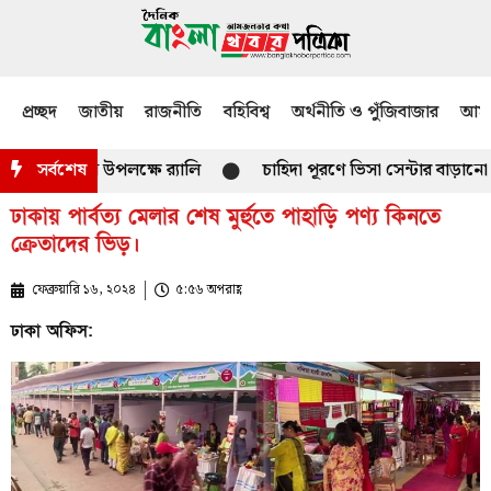
প্রচ্ছদ
জাতীয়
রাজনীতি
বহিবিশ্ব
অর্থনীতি ও পুঁজিবাজার
আমজ
ী দিবস উপলক্ষে র‌্যালি
সর্বশেষ
চাহিদা পূরণে ভিসা সেন্টার বাড়ানো হবে-
ঢাকায় পার্বত্য মেলার শেষ মুর্হুতে পাহাড়ি পণ্য কিনতে
ক্রেতাদের ভিড়।
ফেব্রুয়ারি ১৬, ২০২৪
৫:৫৬ অপরাহ্ণ
ঢাকা অফিস: