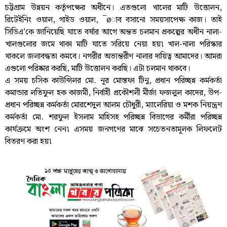
চট্টগ্রাম উন্নয়ন কর্তৃপক্ষের অধীনে। এতগুলো খালের মাটি উত্তোলন,
রিটেইনিং ওয়াল, গাইড ওয়াল, ¯øাব বসানো সময়সাপেক্ষ কাজ। তাই
সিডিএ’কে জানিয়েছি যাতে বর্ষার আগে অন্তত চলমান প্রকল্পের অধীন নালা-
খালগুলোর জমে থাকা মাটি যাতে সরিয়ে নেয়া হয়৷ খাল-নালা পরিস্কার
থাকলে জলাবদ্ধতা কমবে। নগরীর অভ্যন্তরীণ নালার দায়িত্ব আমাদের। আমরা
এগুলো পরিষ্কার করছি, মাটি উত্তোলন করছি। এটা চলমান থাকবে।
এ সময় চসিক কাউন্সিলর মো. নূর মোস্তফা টিনু, প্রধান পরিচ্ছন্ন কর্মকর্তা
কমান্ডার লতিফুল হক কাজমী, নির্বাহী প্রকৌশলী মীর্জা ফজলুল কাদের, উপ-
প্রধান পরিচ্ছন্ন কর্মকর্তা মোরশেদুল আলম চৌধুরী, ম্যালেরিয়া ও মশক নিয়ন্ত্রণ
কর্মকর্তা মো. শরফুল ইসলাম মাহিসহ পরিচ্ছন্ন বিভাগের কর্মীরা পরিচ্ছন্ন
কার্যক্রমে অংশ নেন৷ এসময় জনগণের মাঝে সচেতনতামূলক লিফলেট
বিতরণ করা হয়৷