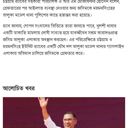
চট্টগ্রাম র‌্যাবের সহকারী পরিচালক এ আর এম মোজাফফর হোসেন বলেন,
গ্রেফতারের পর আইনগত ব্যবস্থা নেওয়ার জন্য জসিমকে ময়মনসিংহের
ভালুকা মডেল থানা পুলিশের কাছে হস্তান্তর করা হয়েছে।
র‌্যাব জানায়, গোপন সংবাদের ভিত্তিতে তারা জানতে পারে, খুলশী থানার
একটি ডাকাতি মামলায় দোষী সাব্যস্ত হয়ে যাবজ্জীবন সশ্রম কারাদণ্ডপ্রাপ্ত
জসিম ভালুকা এলাকায় অবস্থান করছেন। এর পরিপ্রেক্ষিতে চট্টগ্রাম ও
ময়মনসিংহ ইউনিট র‌্যাবের একটি যৌথ দল ভালুকা মডেল থানার গ্যাসলাইন
এলাকায় অভিযান চালিয়ে জসিমকে গ্রেফতার করে।
আলোচিত খবর