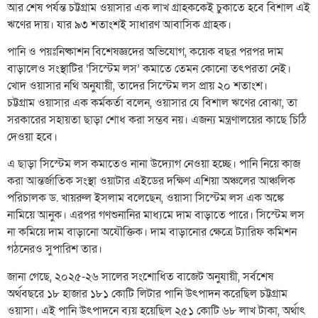
আর শেষ পর্যন্ত চট্টগ্রাম ওয়াসার এক লাখ গ্রাহককেই চুকাতে হবে বিশাল এই
ঋণের দায়। যার ৯৩ শতাংশই সাধারণ আবাসিক গ্রাহক।
পানি ও পয়ঃনিষ্কাশন বিশেষজ্ঞদের অভিযোগ, কয়েক বছর পরপর দাম
বাড়ালেও সংস্থাটির ‘সিস্টেম লস’ কমাতে তেমন কোনো তৎপরতা নেই।
খোদ ওয়াসার নথি অনুযায়ী, তাদের সিস্টেম লস প্রায় ২০ শতাংশ।
চট্টগ্রাম ওয়াসার এক কর্মকর্তা বলেন, ওয়াসার যে বিশাল ঋণের বোঝা, তা
সরকারের সহায়তা ছাড়া শোধ করা সম্ভব নয়। এজন্য মন্ত্রণালয়ের কাছে চিঠি
দেওয়া হবে।
এ ছাড়া সিস্টেম লস কমাতেও নানা উদ্যোগ নেওয়া হচ্ছে। পানি নিয়ে কাজ
করা আন্তর্জাতিক সংস্থা ওয়াটার এইডের দক্ষিণ এশিয়া অঞ্চলের আঞ্চলিক
পরিচালক ড. খায়রুল ইসলাম বলেছেন, ওয়াসা সিস্টেম লস এক অঙ্কে
নামিয়ে আনুক। এরপর গণশুনানির মাধ্যমে দাম বাড়াতে পারে। সিস্টেম লস
না কমিয়ে দাম বাড়ানো অযৌক্তিক। দাম বাড়ানোর ক্ষেত্রে ট্যারিফ কমিশন
গঠনেরও সুপারিশ তার।
জানা গেছে, ২০২৫-২৬ সালের সংশোধিত বাজেট অনুযায়ী, সর্বশেষ
অর্থবছরে ১৮ হাজার ১৮১ কোটি লিটার পানি উৎপাদন করেছিল চট্টগ্রাম
ওয়াসা। এই পানি উৎপাদনে ব্যয় হয়েছিল ২৫১ কোটি ৬৮ লাখ টাকা, অর্থাৎ