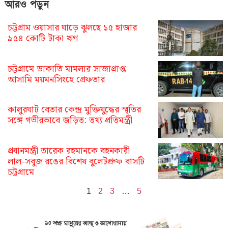
আরও পড়ুন
চট্টগ্রাম ওয়াসার ঘাড়ে ঝুলছে ১৫ হাজার
৯৫৪ কোটি টাকা ঋণ
চট্টগ্রামে ডাকাতি মামলার সাজাপ্রাপ্ত
আসামি ময়মনসিংহে গ্রেফতার
কালুরঘাট বেতার কেন্দ্র মুক্তিযুদ্ধের স্মৃতির
সঙ্গে গভীরভাবে জড়িত: তথ্য প্রতিমন্ত্রী
প্রধানমন্ত্রী তারেক রহমানকে বহনকারী
লাল-সবুজ রঙের বিশেষ বুলেটপ্রুফ বাসটি
চট্টগ্রামে
1
2
3
…
5