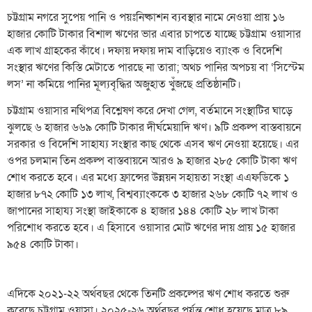
চট্টগ্রাম নগরে সুপেয় পানি ও পয়ঃনিষ্কাশন ব্যবস্থার নামে নেওয়া প্রায় ১৬
হাজার কোটি টাকার বিশাল ঋণের ভার এবার চাপতে যাচ্ছে চট্টগ্রাম ওয়াসার
এক লাখ গ্রাহকের কাঁধে। দফায় দফায় দাম বাড়িয়েও ব্যাংক ও বিদেশি
সংস্থার ঋণের কিস্তি মেটাতে পারছে না তারা; অথচ পানির অপচয় বা ‘সিস্টেম
লস’ না কমিয়ে পানির মূল্যবৃদ্ধির অজুহাত খুঁজছে প্রতিষ্ঠানটি।
চট্টগ্রাম ওয়াসার নথিপত্র বিশ্লেষণ করে দেখা গেল, বর্তমানে সংস্থাটির ঘাড়ে
ঝুলছে ৬ হাজার ৬৬৯ কোটি টাকার দীর্ঘমেয়াদি ঋণ। ৯টি প্রকল্প বাস্তবায়নে
সরকার ও বিদেশি সাহায্য সংস্থার কাছ থেকে এসব ঋণ নেওয়া হয়েছে। এর
ওপর চলমান তিন প্রকল্প বাস্তবায়নে আরও ৯ হাজার ২৮৫ কোটি টাকা ঋণ
শোধ করতে হবে। এর মধ্যে ফ্রান্সের উন্নয়ন সহায়তা সংস্থা এএফডিকে ১
হাজার ৮৭২ কোটি ১৩ লাখ, বিশ্বব্যাংককে ৩ হাজার ২৬৮ কোটি ৭২ লাখ ও
জাপানের সাহায্য সংস্থা জাইকাকে ৪ হাজার ১৪৪ কোটি ২৮ লাখ টাকা
পরিশোধ করতে হবে। এ হিসাবে ওয়াসার মোট ঋণের দায় প্রায় ১৫ হাজার
৯৫৪ কোটি টাকা।
এদিকে ২০২১-২২ অর্থবছর থেকে তিনটি প্রকল্পের ঋণ শোধ করতে শুরু
করেছে চট্টগ্রাম ওয়াসা। ২০২৫-২৬ অর্থবছর পর্যন্ত শোধ হয়েছে মাত্র ৮৯