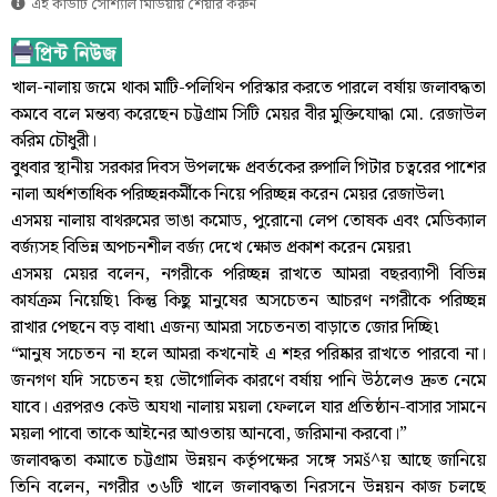
এই কার্ডটি সোশ্যাল মিডিয়ায় শেয়ার করুন
খাল-নালায় জমে থাকা মাটি-পলিথিন পরিস্কার করতে পারলে বর্ষায় জলাবদ্ধতা
কমবে বলে মন্তব্য করেছেন চট্টগ্রাম সিটি মেয়র বীর মুক্তিযোদ্ধা মো. রেজাউল
করিম চৌধুরী।
বুধবার স্থানীয় সরকার দিবস উপলক্ষে প্রবর্তকের রুপালি গিটার চত্বরের পাশের
নালা অর্ধশতাধিক পরিচ্ছন্নকর্মীকে নিয়ে পরিচ্ছন্ন করেন মেয়র রেজাউল৷
এসময় নালায় বাথরুমের ভাঙা কমোড, পুরোনো লেপ তোষক এবং মেডিক্যাল
বর্জ্যসহ বিভিন্ন অপচনশীল বর্জ্য দেখে ক্ষোভ প্রকাশ করেন মেয়র৷
এসময় মেয়র বলেন, নগরীকে পরিচ্ছন্ন রাখতে আমরা বছরব্যাপী বিভিন্ন
কার্যক্রম নিয়েছি৷ কিন্তু কিছু মানুষের অসচেতন আচরণ নগরীকে পরিচ্ছন্ন
রাখার পেছনে বড় বাধা৷ এজন্য আমরা সচেতনতা বাড়াতে জোর দিচ্ছি৷
“মানুষ সচেতন না হলে আমরা কখনোই এ শহর পরিষ্কার রাখতে পারবো না।
জনগণ যদি সচেতন হয় ভৌগোলিক কারণে বর্ষায় পানি উঠলেও দ্রুত নেমে
যাবে। এরপরও কেউ অযথা নালায় ময়লা ফেললে যার প্রতিষ্ঠান-বাসার সামনে
ময়লা পাবো তাকে আইনের আওতায় আনবো, জরিমানা করবো।”
জলাবদ্ধতা কমাতে চট্টগ্রাম উন্নয়ন কর্তৃপক্ষের সঙ্গে সমš^য় আছে জানিয়ে
তিনি বলেন, নগরীর ৩৬টি খালে জলাবদ্ধতা নিরসনে উন্নয়ন কাজ চলছে