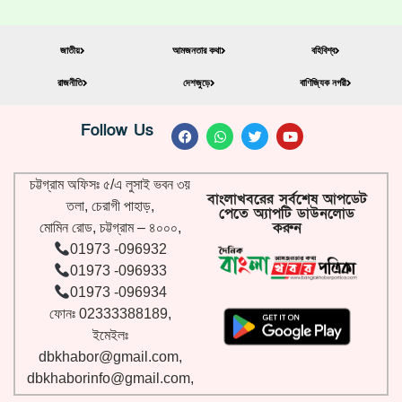
জাতীয়
আমজনতার কথা
বহিবিশ্ব
রাজনীতি
দেশজুড়ে
বাণিজ্যিক নগরী
Follow Us
চট্টগ্রাম অফিসঃ ৫/এ লুসাই ভবন ৩য়
বাংলাখবরের সর্বশেষ আপডেট
তলা, চেরাগী পাহাড়,
পেতে অ্যাপটি ডাউনলোড
করুন
মোমিন রোড, চট্টগ্রাম – ৪০০০,
01973 -096932
01973 -096933
01973 -096934
ফোনঃ 02333388189,
ইমেইলঃ
dbkhabor@gmail.com
,
dbkhaborinfo@gmail.com
,