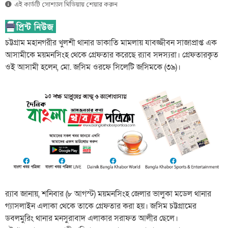
এই কার্ডটি সোশ্যাল মিডিয়ায় শেয়ার করুন
চট্টগ্রাম মহানগরীর খুলশী থানার ডাকাতি মামলায় যাবজ্জীবন সাজাপ্রাপ্ত এক
আসামীকে ময়মনসিংহ থেকে গ্রেফতার করেছে র‌্যাব সদস্যরা। গ্রেফতারকৃত
ওই আসামী হলেন, মো. জসিম ওরফে সিলেটি জসিমকে (৩৯)।
র‌্যাব জানায়, শনিবার (৮ আগস্ট) ময়মনসিংহ জেলার ভালুকা মডেল থানার
গ্যাসলাইন এলাকা থেকে তাকে গ্রেফতার করা হয়। জসিম চট্টগ্রামের
ডবলমুরিং থানার মনসুরাবাদ এলাকার সরাফত আলীর ছেলে।