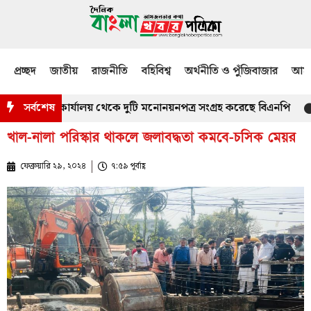
প্রচ্ছদ
জাতীয়
রাজনীতি
বহিবিশ্ব
অর্থনীতি ও পুঁজিবাজার
আমজ
ং কর্মকর্তার কার্যালয় থেকে দুটি মনোনয়নপত্র সংগ্রহ করেছে বিএনপি
সর্বশেষ
মাত
খাল-নালা পরিস্কার থাকলে জলাবদ্ধতা কমবে-চসিক মেয়র
ফেব্রুয়ারি ২৯, ২০২৪
৭:৫৯ পূর্বাহ্ণ