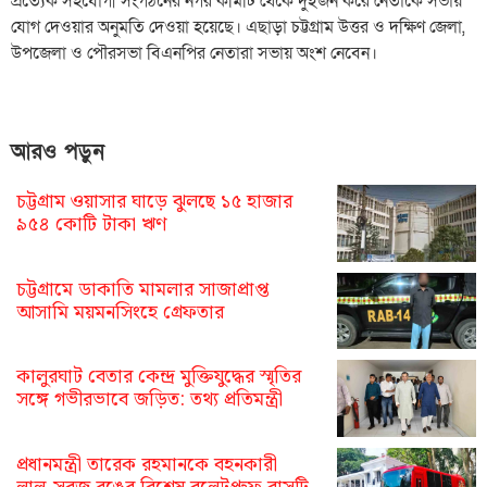
প্রত্যেক সহযোগী সংগঠনের নগর কমিটি থেকে দুইজন করে নেতাকে সভায়
যোগ দেওয়ার অনুমতি দেওয়া হয়েছে। এছাড়া চট্টগ্রাম উত্তর ও দক্ষিণ জেলা,
উপজেলা ও পৌরসভা বিএনপির নেতারা সভায় অংশ নেবেন।
আরও পড়ুন
চট্টগ্রাম ওয়াসার ঘাড়ে ঝুলছে ১৫ হাজার
৯৫৪ কোটি টাকা ঋণ
চট্টগ্রামে ডাকাতি মামলার সাজাপ্রাপ্ত
আসামি ময়মনসিংহে গ্রেফতার
কালুরঘাট বেতার কেন্দ্র মুক্তিযুদ্ধের স্মৃতির
সঙ্গে গভীরভাবে জড়িত: তথ্য প্রতিমন্ত্রী
প্রধানমন্ত্রী তারেক রহমানকে বহনকারী