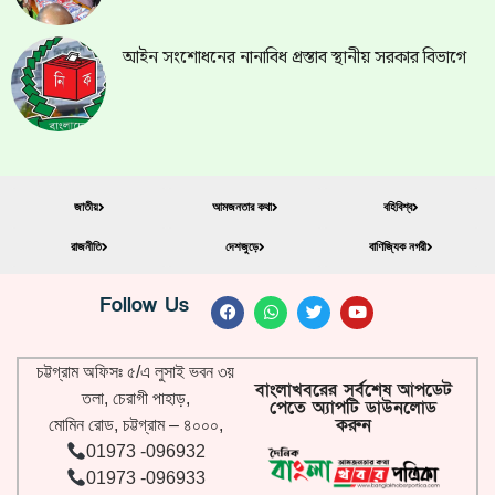
আইন সংশোধনের নানাবিধ প্রস্তাব স্থানীয় সরকার বিভাগে
জাতীয়
আমজনতার কথা
বহিবিশ্ব
রাজনীতি
দেশজুড়ে
বাণিজ্যিক নগরী
Follow Us
চট্টগ্রাম অফিসঃ ৫/এ লুসাই ভবন ৩য়
বাংলাখবরের সর্বশেষ আপডেট
তলা, চেরাগী পাহাড়,
পেতে অ্যাপটি ডাউনলোড
করুন
মোমিন রোড, চট্টগ্রাম – ৪০০০,
01973 -096932
01973 -096933