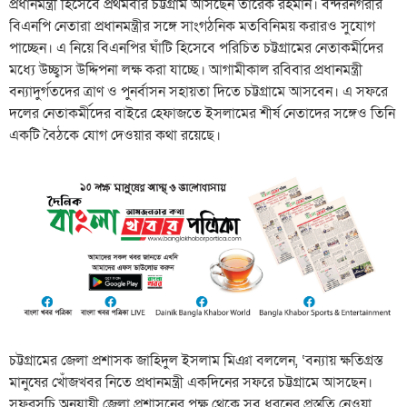
প্রধানমন্ত্রী হিসেবে প্রথমবার চট্টগ্রাম আসছেন তারেক রহমান। বন্দরনগরীর
বিএনপি নেতারা প্রধানমন্ত্রীর সঙ্গে সাংগঠনিক মতবিনিময় করারও সুযোগ
পাচ্ছেন। এ নিয়ে বিএনপির ঘাঁটি হিসেবে পরিচিত চট্টগ্রামের নেতাকর্মীদের
মধ্যে উচ্ছ্বাস উদ্দিপনা লক্ষ করা যাচ্ছে। আগামীকাল রবিবার প্রধানমন্ত্রী
বন্যাদুর্গতদের ত্রাণ ও পুনর্বাসন সহায়তা দিতে চট্টগ্রামে আসবেন। এ সফরে
দলের নেতাকর্মীদের বাইরে হেফাজতে ইসলামের শীর্ষ নেতাদের সঙ্গেও তিনি
একটি বৈঠকে যোগ দেওয়ার কথা রয়েছে।
চট্টগ্রামের জেলা প্রশাসক জাহিদুল ইসলাম মিঞা বললেন, ‘বন্যায় ক্ষতিগ্রস্ত
মানুষের খোঁজখবর নিতে প্রধানমন্ত্রী একদিনের সফরে চট্টগ্রামে আসছেন।
সফরসূচি অনুযায়ী জেলা প্রশাসনের পক্ষ থেকে সব ধরনের প্রস্তুতি নেওয়া