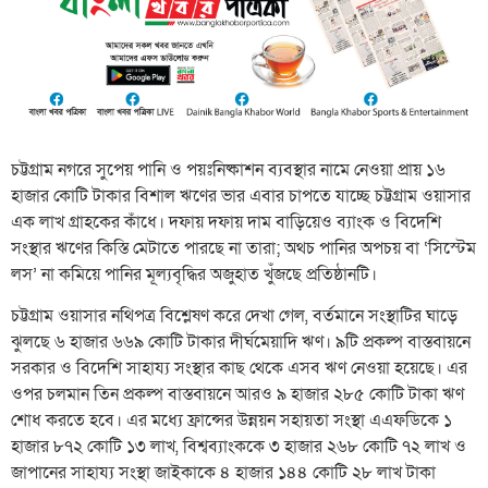
চট্টগ্রাম নগরে সুপেয় পানি ও পয়ঃনিষ্কাশন ব্যবস্থার নামে নেওয়া প্রায় ১৬
হাজার কোটি টাকার বিশাল ঋণের ভার এবার চাপতে যাচ্ছে চট্টগ্রাম ওয়াসার
এক লাখ গ্রাহকের কাঁধে। দফায় দফায় দাম বাড়িয়েও ব্যাংক ও বিদেশি
সংস্থার ঋণের কিস্তি মেটাতে পারছে না তারা; অথচ পানির অপচয় বা ‘সিস্টেম
লস’ না কমিয়ে পানির মূল্যবৃদ্ধির অজুহাত খুঁজছে প্রতিষ্ঠানটি।
চট্টগ্রাম ওয়াসার নথিপত্র বিশ্লেষণ করে দেখা গেল, বর্তমানে সংস্থাটির ঘাড়ে
ঝুলছে ৬ হাজার ৬৬৯ কোটি টাকার দীর্ঘমেয়াদি ঋণ। ৯টি প্রকল্প বাস্তবায়নে
সরকার ও বিদেশি সাহায্য সংস্থার কাছ থেকে এসব ঋণ নেওয়া হয়েছে। এর
ওপর চলমান তিন প্রকল্প বাস্তবায়নে আরও ৯ হাজার ২৮৫ কোটি টাকা ঋণ
শোধ করতে হবে। এর মধ্যে ফ্রান্সের উন্নয়ন সহায়তা সংস্থা এএফডিকে ১
হাজার ৮৭২ কোটি ১৩ লাখ, বিশ্বব্যাংককে ৩ হাজার ২৬৮ কোটি ৭২ লাখ ও
জাপানের সাহায্য সংস্থা জাইকাকে ৪ হাজার ১৪৪ কোটি ২৮ লাখ টাকা