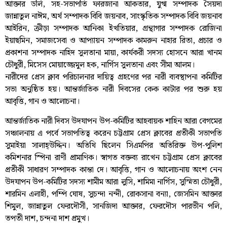
আক্তার ডলি, সহ-সভাপতি ফারজানা আকতার, যুগ্ম সম্পাদক সৈয়দা
জান্নাতুল নাঈম, অর্থ সম্পাদক বিবি জয়নাব, সাংস্কৃতিক সম্পাদক বিবি জয়নাব
আইরিন, ক্রীড়া সম্পাদক আনিকা ইখতিয়ার, গ্রন্থাগার সম্পাদক রোজিনা
ইয়াছমিন, সমাজসেবা ও আপ্যায়ন সম্পাদক কামরুন নাহার রিতা, প্রচার ও
প্রকাশনা সম্পাদক নাহিদ সুলতানা মায়া, কার্যকরী সদস্য হোসনে আরা খানম
চৌধুরী, মিসেস মোয়াজ্জেমুল হক, নার্গিস সুলতানা এবং সীমা আলম।
নারীদের প্রেস ক্লাব পরিচালনার দায়িত্ব গ্রহণের পর নারী ব্যবস্থাপনা কমিটির
সভা অনুষ্ঠিত হয়। আন্তর্জাতিক নারী দিবসের কেক কাটার পর শুরু হয়
আবৃত্তি, গান ও আলোচনা।
আন্তর্জাতিক নারী দিবস উদযাপন উপ-কমিটির আহবায়ক শাহিন আরা বেগমের
সঞ্চালনায় এ পর্বে সভাপতিত্ব করেন চট্টগ্রাম প্রেস ক্লাবের প্রতীকী সভাপতি
সুমাইয়া সালাহ্উদ্দিন। অতিথি ছিলেন সিএমপির অতিরিক্ত উপ-পুলিশ
কমিশনার স্পিনা রাণী প্রামাণিক। স্বাগত বক্তব্য রাখেন চট্টগ্রাম প্রেস ক্লাবের
প্রতীকী সাধারণ সম্পাদক কান্তা দে। আবৃত্তি, গান ও আলোচনায় অংশ নেন
উদযাপন উপ-কমিটির সদস্য শামীম আরা লুসি, শামিমা নার্গিস, সুস্মিতা চৌধুরী,
শারমিন এলাহী, পম্পি ঘোষ, সুচন্দা নন্দী, রোকসানা বন্যা, জেসমিন আক্তার
শিমুল, জান্নাতুল ফেরদৌসী, সানজিদা আক্তার, ফেরদৌস পারভীন পলি,
তপতী দাশ, চন্দনা দাশ প্রমুখ।