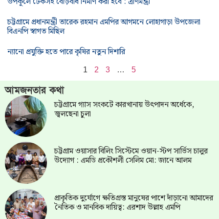
উপকূলে টেকসই বেড়িবাঁধ নির্মাণ করা হবে : ত্রাণমন্ত্রী
চট্টগ্রামে প্রধানমন্ত্রী তারেক রহমান এমপির আগমনে লোহাগাড়া উপজেলা
বিএনপি স্বাগত মিছিল
ন্যানো প্রযুক্তি হতে পারে কৃষির নতুন দিশারি
1
2
3
…
5
আমজনতার কথা
চট্টগ্রামে গ্যাস সংকটে কারখানায় উৎপাদন অর্ধেকে,
জ্বলছেনা চুলা
চট্টগ্রাম ওয়াসার বিলিং সিস্টেমে ওয়ান-স্টপ সার্ভিস চালুর
উদ্যোগ : এমডি প্রকৌশলী সেলিম মো: জানে আলম
প্রাকৃতিক দুর্যোগে ক্ষতিগ্রস্ত মানুষের পাশে দাঁড়ানো আমাদের
নৈতিক ও মানবিক দায়িত্ব: এরশাদ উল্লাহ এমপি