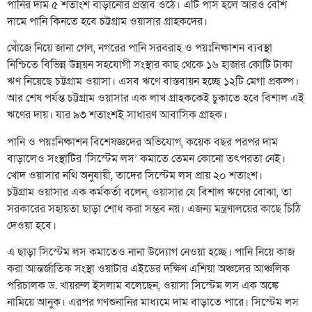
পানির দাম ৫ শতাংশ বাড়ানোর প্রস্তাব ওঠে। এটি পাস হলে আরও বেশি
দামে পানি কিনতে হবে চট্টগ্রাম ওয়াসার গ্রাহকদের।
খোঁজে নিয়ে জানা গেল, নগরের পানি সরবরাহ ও পয়ঃনিষ্কাশন ব্যবস্থা
নিশ্চিতে বিভিন্ন উন্নয়ন সহযোগী সংস্থার কাছ থেকে ১৬ হাজার কোটি টাকা
ঋণ নিয়েছে চট্টগ্রাম ওয়াসা। এসব ঋণে বাস্তবায়ন হচ্ছে ১২টি মেগা প্রকল্প।
আর শেষ পর্যন্ত চট্টগ্রাম ওয়াসার এক লাখ গ্রাহককেই চুকাতে হবে বিশাল এই
ঋণের দায়। যার ৯৩ শতাংশই সাধারণ আবাসিক গ্রাহক।
পানি ও পয়ঃনিষ্কাশন বিশেষজ্ঞদের অভিযোগ, কয়েক বছর পরপর দাম
বাড়ালেও সংস্থাটির ‘সিস্টেম লস’ কমাতে তেমন কোনো তৎপরতা নেই।
খোদ ওয়াসার নথি অনুযায়ী, তাদের সিস্টেম লস প্রায় ২০ শতাংশ।
চট্টগ্রাম ওয়াসার এক কর্মকর্তা বলেন, ওয়াসার যে বিশাল ঋণের বোঝা, তা
সরকারের সহায়তা ছাড়া শোধ করা সম্ভব নয়। এজন্য মন্ত্রণালয়ের কাছে চিঠি
দেওয়া হবে।
এ ছাড়া সিস্টেম লস কমাতেও নানা উদ্যোগ নেওয়া হচ্ছে। পানি নিয়ে কাজ
করা আন্তর্জাতিক সংস্থা ওয়াটার এইডের দক্ষিণ এশিয়া অঞ্চলের আঞ্চলিক
পরিচালক ড. খায়রুল ইসলাম বলেছেন, ওয়াসা সিস্টেম লস এক অঙ্কে
নামিয়ে আনুক। এরপর গণশুনানির মাধ্যমে দাম বাড়াতে পারে। সিস্টেম লস