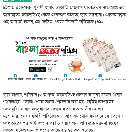
চট্টগ্রাম মহানগরীর খুলশী থানার ডাকাতি মামলায় যাবজ্জীবন সাজাপ্রাপ্ত এক
আসামীকে ময়মনসিংহ থেকে গ্রেফতার করেছে র‌্যাব সদস্যরা। গ্রেফতারকৃত
ওই আসামী হলেন, মো. জসিম ওরফে সিলেটি জসিমকে (৩৯)।
র‌্যাব জানায়, শনিবার (৮ আগস্ট) ময়মনসিংহ জেলার ভালুকা মডেল থানার
গ্যাসলাইন এলাকা থেকে তাকে গ্রেফতার করা হয়। জসিম চট্টগ্রামের
ডবলমুরিং থানার মনসুরাবাদ এলাকার সরাফত আলীর ছেলে।
চট্টগ্রাম র‌্যাবের সহকারী পরিচালক এ আর এম মোজাফফর হোসেন বলেন,
গ্রেফতারের পর আইনগত ব্যবস্থা নেওয়ার জন্য জসিমকে ময়মনসিংহের
ভালুকা মডেল থানা পুলিশের কাছে হস্তান্তর করা হয়েছে।