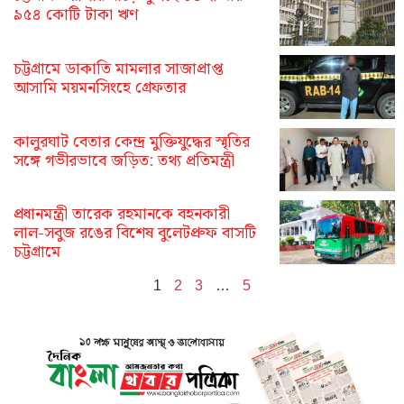
৯৫৪ কোটি টাকা ঋণ
চট্টগ্রামে ডাকাতি মামলার সাজাপ্রাপ্ত
আসামি ময়মনসিংহে গ্রেফতার
কালুরঘাট বেতার কেন্দ্র মুক্তিযুদ্ধের স্মৃতির
সঙ্গে গভীরভাবে জড়িত: তথ্য প্রতিমন্ত্রী
প্রধানমন্ত্রী তারেক রহমানকে বহনকারী
লাল-সবুজ রঙের বিশেষ বুলেটপ্রুফ বাসটি
চট্টগ্রামে
1
2
3
…
5