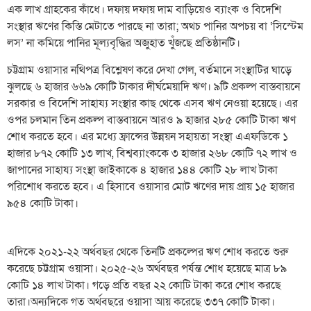
এক লাখ গ্রাহকের কাঁধে। দফায় দফায় দাম বাড়িয়েও ব্যাংক ও বিদেশি
সংস্থার ঋণের কিস্তি মেটাতে পারছে না তারা; অথচ পানির অপচয় বা ‘সিস্টেম
লস’ না কমিয়ে পানির মূল্যবৃদ্ধির অজুহাত খুঁজছে প্রতিষ্ঠানটি।
চট্টগ্রাম ওয়াসার নথিপত্র বিশ্লেষণ করে দেখা গেল, বর্তমানে সংস্থাটির ঘাড়ে
ঝুলছে ৬ হাজার ৬৬৯ কোটি টাকার দীর্ঘমেয়াদি ঋণ। ৯টি প্রকল্প বাস্তবায়নে
সরকার ও বিদেশি সাহায্য সংস্থার কাছ থেকে এসব ঋণ নেওয়া হয়েছে। এর
ওপর চলমান তিন প্রকল্প বাস্তবায়নে আরও ৯ হাজার ২৮৫ কোটি টাকা ঋণ
শোধ করতে হবে। এর মধ্যে ফ্রান্সের উন্নয়ন সহায়তা সংস্থা এএফডিকে ১
হাজার ৮৭২ কোটি ১৩ লাখ, বিশ্বব্যাংককে ৩ হাজার ২৬৮ কোটি ৭২ লাখ ও
জাপানের সাহায্য সংস্থা জাইকাকে ৪ হাজার ১৪৪ কোটি ২৮ লাখ টাকা
পরিশোধ করতে হবে। এ হিসাবে ওয়াসার মোট ঋণের দায় প্রায় ১৫ হাজার
৯৫৪ কোটি টাকা।
এদিকে ২০২১-২২ অর্থবছর থেকে তিনটি প্রকল্পের ঋণ শোধ করতে শুরু
করেছে চট্টগ্রাম ওয়াসা। ২০২৫-২৬ অর্থবছর পর্যন্ত শোধ হয়েছে মাত্র ৮৯
কোটি ১৪ লাখ টাকা। গড়ে প্রতি বছর ২২ কোটি টাকা করে শোধ করছে
তারা।অন্যদিকে গত অর্থবছরে ওয়াসা আয় করেছে ৩৩৭ কোটি টাকা।