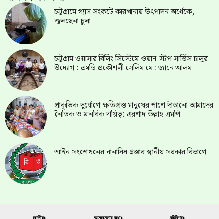
চট্টগ্রামে গ্যাস সংকটে কারখানায় উৎপাদন অর্ধেকে,
জ্বলছেনা চুলা
চট্টগ্রাম ওয়াসার বিলিং সিস্টেমে ওয়ান-স্টপ সার্ভিস চালুর
উদ্যোগ : এমডি প্রকৌশলী সেলিম মো: জানে আলম
প্রাকৃতিক দুর্যোগে ক্ষতিগ্রস্ত মানুষের পাশে দাঁড়ানো আমাদের
নৈতিক ও মানবিক দায়িত্ব: এরশাদ উল্লাহ এমপি
আইন সংশোধনের নানাবিধ প্রস্তাব স্থানীয় সরকার বিভাগে
জাতীয়
আমজনতার কথা
বহিবিশ্ব