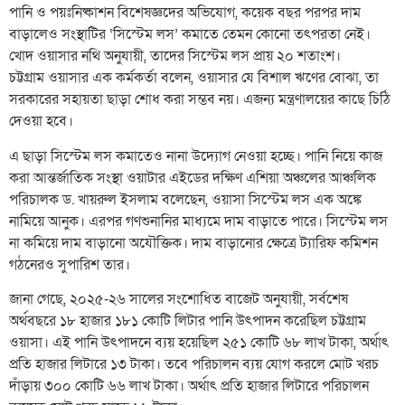
পানি ও পয়ঃনিষ্কাশন বিশেষজ্ঞদের অভিযোগ, কয়েক বছর পরপর দাম
বাড়ালেও সংস্থাটির ‘সিস্টেম লস’ কমাতে তেমন কোনো তৎপরতা নেই।
খোদ ওয়াসার নথি অনুযায়ী, তাদের সিস্টেম লস প্রায় ২০ শতাংশ।
চট্টগ্রাম ওয়াসার এক কর্মকর্তা বলেন, ওয়াসার যে বিশাল ঋণের বোঝা, তা
সরকারের সহায়তা ছাড়া শোধ করা সম্ভব নয়। এজন্য মন্ত্রণালয়ের কাছে চিঠি
দেওয়া হবে।
এ ছাড়া সিস্টেম লস কমাতেও নানা উদ্যোগ নেওয়া হচ্ছে। পানি নিয়ে কাজ
করা আন্তর্জাতিক সংস্থা ওয়াটার এইডের দক্ষিণ এশিয়া অঞ্চলের আঞ্চলিক
পরিচালক ড. খায়রুল ইসলাম বলেছেন, ওয়াসা সিস্টেম লস এক অঙ্কে
নামিয়ে আনুক। এরপর গণশুনানির মাধ্যমে দাম বাড়াতে পারে। সিস্টেম লস
না কমিয়ে দাম বাড়ানো অযৌক্তিক। দাম বাড়ানোর ক্ষেত্রে ট্যারিফ কমিশন
গঠনেরও সুপারিশ তার।
জানা গেছে, ২০২৫-২৬ সালের সংশোধিত বাজেট অনুযায়ী, সর্বশেষ
অর্থবছরে ১৮ হাজার ১৮১ কোটি লিটার পানি উৎপাদন করেছিল চট্টগ্রাম
ওয়াসা। এই পানি উৎপাদনে ব্যয় হয়েছিল ২৫১ কোটি ৬৮ লাখ টাকা, অর্থাৎ
প্রতি হাজার লিটারে ১৩ টাকা। তবে পরিচালন ব্যয় যোগ করলে মোট খরচ
দাঁড়ায় ৩০০ কোটি ৬৬ লাখ টাকা। অর্থাৎ প্রতি হাজার লিটারে পরিচালন