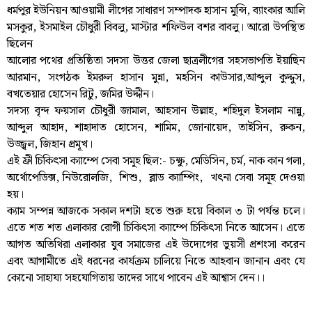
ধর্মপুর ইউনিয়ন আওয়ামী লীগের সাধারণ সম্পাদক হাসান মুন্সি, ব্যাংকার আলি
মসকুর, ইসমাইল চৌধুরী বিবলু, মাস্টার শফিউল বশর বাবলু। আরো উপস্থিত
ছিলেন
আলোর পথের প্রতিষ্ঠিতা সদস্য উত্তর জেলা ছাত্রলীগের সহসভাপতি ইয়াছিন
আরমান, সংগঠক ইমরুল হাসান মুন্না, মহসিন কাউসার,আব্দুল কুদ্দুস,
বখতেয়ার হোসেন রিটু, জমির উদ্দীন।
সদস্য বৃন্দ ফয়সাল চৌধুরী জামাল, আহসান উল্লাহ, শহিদুল ইসলাম নান্নু,
আব্দুল আহাদ, শাহাদাত হোসেন, শামিম, জোনায়েদ, তাইসিন, রুকন,
উজ্জ্বল, জিহান প্রমূখ।
এই ফ্রী চিকিৎসা ক্যাম্পে সেবা সমূহ ছিল:- চক্ষু, মেডিসিন, চর্ম, নাক কান গলা,
অর্থোপেডিক্স, নিউরোলজি, শিশু, ব্লাড ক্যাম্পিং, খৎনা সেবা সমূহ দেওয়া
হয়।
ক্যাম সম্পন্ন আজকে সকাল দশটা হতে শুরু হয়ে বিকাল ৩ টা পর্যন্ত চলে।
এতে শত শত এলাকার রোগী চিকিৎসা ক্যাম্পে চিকিৎসা নিতে আসেন। এতে
আগত অতিথিরা এলাকার যুব সমাজের এই উদ্যেগের ভুয়সী প্রশংসা করেন
এবং আগামীতে এই ধরনের কার্যক্রম চালিয়ে নিতে আহবান জানান এবং যে
কোনো সাহায্য সহযোগিতায় তাদের সাথে পাবেন এই আশ্বাস দেন।।