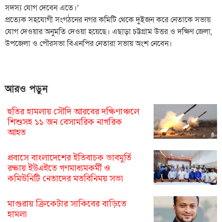
সদস্য যোগ দেবেন এতে।’
প্রত্যেক সহযোগী সংগঠনের নগর কমিটি থেকে দুইজন করে নেতাকে সভায়
যোগ দেওয়ার অনুমতি দেওয়া হয়েছে। এছাড়া চট্টগ্রাম উত্তর ও দক্ষিণ জেলা,
উপজেলা ও পৌরসভা বিএনপির নেতারা সভায় অংশ নেবেন।
আরও পড়ুন
হুতির হামলায় সৌদি আরবের দক্ষিণাঞ্চলে
শিশুসহ ১১ জন বেসামরিক নাগরিক
আহত
প্রবাসে বাংলাদেশের ইতিবাচক ভাবমূর্তি
রক্ষায় ইউএইতে গণমাধ্যমকর্মী ও
কমিউনিটি নেতাদের মতবিনিময় সভা
মাগুরায় ক্রিকেটার সাকিবের বাড়িতে
হামলা