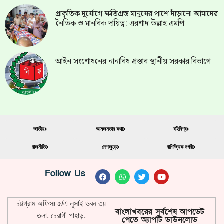
প্রাকৃতিক দুর্যোগে ক্ষতিগ্রস্ত মানুষের পাশে দাঁড়ানো আমাদের
নৈতিক ও মানবিক দায়িত্ব: এরশাদ উল্লাহ এমপি
আইন সংশোধনের নানাবিধ প্রস্তাব স্থানীয় সরকার বিভাগে
জাতীয়
আমজনতার কথা
বহিবিশ্ব
রাজনীতি
দেশজুড়ে
বাণিজ্যিক নগরী
Follow Us
চট্টগ্রাম অফিসঃ ৫/এ লুসাই ভবন ৩য়
বাংলাখবরের সর্বশেষ আপডেট
তলা, চেরাগী পাহাড়,
পেতে অ্যাপটি ডাউনলোড