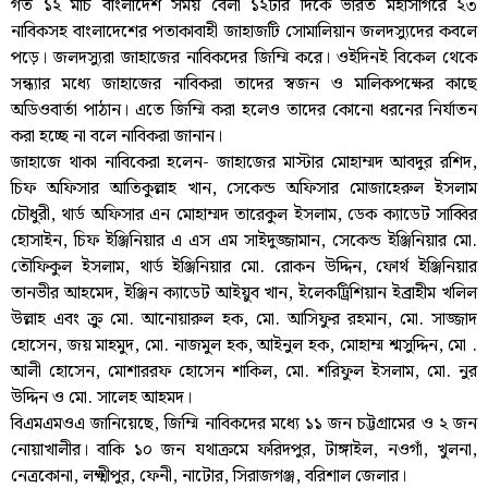
গত ১২ মার্চ বাংলাদেশ সময় বেলা ১২টার দিকে ভারত মহাসাগরে ২৩
নাবিকসহ বাংলাদেশের পতাকাবাহী জাহাজটি সোমালিয়ান জলদস্যুদের কবলে
পড়ে। জলদস্যুরা জাহাজের নাবিকদের জিম্মি করে। ওইদিনই বিকেল থেকে
সন্ধ্যার মধ্যে জাহাজের নাবিকরা তাদের স্বজন ও মালিকপক্ষের কাছে
অডিওবার্তা পাঠান। এতে জিম্মি করা হলেও তাদের কোনো ধরনের নির্যাতন
করা হচ্ছে না বলে নাবিকরা জানান।
জাহাজে থাকা নাবিকেরা হলেন- জাহাজের মাস্টার মোহাম্মদ আবদুর রশিদ,
চিফ অফিসার আতিকুল্লাহ খান, সেকেন্ড অফিসার মোজাহেরুল ইসলাম
চৌধুরী, থার্ড অফিসার এন মোহাম্মদ তারেকুল ইসলাম, ডেক ক্যাডেট সাব্বির
হোসাইন, চিফ ইঞ্জিনিয়ার এ এস এম সাইদুজ্জামান, সেকেন্ড ইঞ্জিনিয়ার মো.
তৌফিকুল ইসলাম, থার্ড ইঞ্জিনিয়ার মো. রোকন উদ্দিন, ফোর্থ ইঞ্জিনিয়ার
তানভীর আহমেদ, ইঞ্জিন ক্যাডেট আইয়ুব খান, ইলেকট্রিশিয়ান ইব্রাহীম খলিল
উল্লাহ এবং ক্রু মো. আনোয়ারুল হক, মো. আসিফুর রহমান, মো. সাজ্জাদ
হোসেন, জয় মাহমুদ, মো. নাজমুল হক, আইনুল হক, মোহাম্ম শ্মসুদ্দিন, মো .
আলী হোসেন, মোশাররফ হোসেন শাকিল, মো. শরিফুল ইসলাম, মো. নুর
উদ্দিন ও মো. সালেহ আহমদ।
বিএমএমওএ জানিয়েছে, জিম্মি নাবিকদের মধ্যে ১১ জন চট্টগ্রামের ও ২ জন
নোয়াখালীর। বাকি ১০ জন যথাক্রমে ফরিদপুর, টাঙ্গাইল, নওগাঁ, খুলনা,
নেত্রকোনা, লক্ষ্মীপুর, ফেনী, নাটোর, সিরাজগঞ্জ, বরিশাল জেলার।