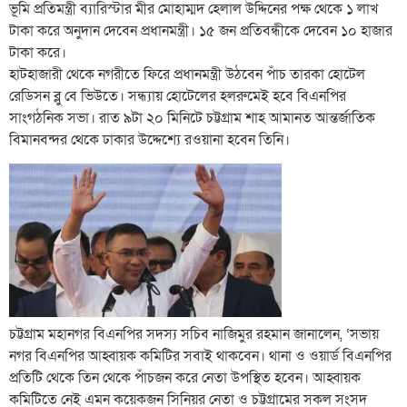
ভূমি প্রতিমন্ত্রী ব্যারিস্টার মীর মোহাম্মদ হেলাল উদ্দিনের পক্ষ থেকে ১ লাখ
টাকা করে অনুদান দেবেন প্রধানমন্ত্রী। ১৫ জন প্রতিবন্ধীকে দেবেন ১০ হাজার
টাকা করে।
হাটহাজারী থেকে নগরীতে ফিরে প্রধানমন্ত্রী উঠবেন পাঁচ তারকা হোটেল
রেডিসন ব্লু বে ভিউতে। সন্ধ্যায় হোটেলের হলরুমেই হবে বিএনপির
সাংগঠনিক সভা। রাত ৯টা ২০ মিনিটে চট্টগ্রাম শাহ আমানত আন্তর্জাতিক
বিমানবন্দর থেকে ঢাকার উদ্দেশ্যে রওয়ানা হবেন তিনি।
চট্টগ্রাম মহানগর বিএনপির সদস্য সচিব নাজিমুর রহমান জানালেন, ‘সভায়
নগর বিএনপির আহ্বায়ক কমিটির সবাই থাকবেন। থানা ও ওয়ার্ড বিএনপির
প্রতিটি থেকে তিন থেকে পাঁচজন করে নেতা উপস্থিত হবেন। আহ্বায়ক
কমিটিতে নেই এমন কয়েকজন সিনিয়র নেতা ও চট্টগ্রামের সকল সংসদ