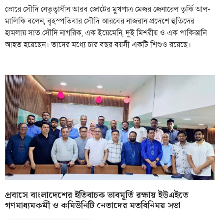
ভোরে সৌদি নেতৃত্বাধীন আরব জোটের মুখপাত্র মেজর জেনারেল তুর্কি আল-
মালিকি বলেন, বৃহস্পতিবার সৌদি আরবের নাজরান প্রদেশে হুতিদের
হামলায় সাত সৌদি নাগরিক, এক ইয়েমেনি, দুই মিশরীয় ও এক পাকিস্তানি
আহত হয়েছেন। তাদের মধ্যে চার বছর বয়সী একটি শিশুও রয়েছে।
প্রবাসে বাংলাদেশের ইতিবাচক ভাবমূর্তি রক্ষায় ইউএইতে
গণমাধ্যমকর্মী ও কমিউনিটি নেতাদের মতবিনিময় সভা