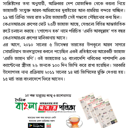
সংশ্লিষ্টদের তথ্য অনুযায়ী, আফ্রিকার দেশ মোজাম্বিক থেকে কয়লা নিয়ে
জাহাজটি সংযুক্ত আরব-আমিরাতের দুবাইয়ের আল-হামরিয়া বন্দরে যাচ্ছিল।
১৯ মার্চ গ্রিনিচ সময় রাত ৮টায় জাহাজটি সেই গন্তব্যে পৌঁছানোর কথা ছিল।
কেএসআরএম গ্রুপের মোট ২৩টি জাহাজ আছে, যেগুলো বিভিন্ন আন্তর্জাতিক
রুটে চলাচল করছে। ‘গোল্ডেন হক’ নামে পরিচিত ‘এমভি আবদুল্লাহ’ গত বছর
কেএসআরএম গ্রুপের মালিকানায় আসে।
এর আগে, ২০১০ সালের ৫ ডিসেম্বর ভারতের উপকূলে আরব সাগরে
সোমালিয়ান জলদস্যুদের কবলে পড়েছিল একই প্রতিষ্ঠানের আরেকটি জাহাজ
‘এমভি জাহান মণি’। ওই জাহাজের ২৫ বাংলাদেশি নাবিকের পাশাপাশি এক
ক্যাপ্টেনের স্ত্রীসহ ২৬ জনকে ১০০ দিন জিম্মি করে রাখা হয়েছিল। সরকারি
উদ্যোগসহ নানা প্রক্রিয়ায় ২০১১ সালের ১৪ মার্চ জিম্মিদের মুক্তি দেওয়া হয়।
১৫ মার্চ তারা বাংলাদেশে ফিরে আসেন।