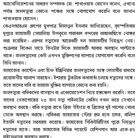
অ্যাসোসিয়েশনের সাধারণ সম্পাদক মো. শাখাওয়াত হোসেন বলেন, এখনো
পর্যন্ত জলদস্যুরা কোনো পক্ষের সঙ্গে যোগাযোগ করেনি বলে জানান
শাখাওয়াত হোসেন।
কেএসআরএম গ্রুপের মুখপাত্র মিজানুল ইসলাম জানিয়েছেন, বৃহস্পতিবার
দুপুরে জাহাজটি সোমালিয়া উপকূলে গারাকাদ বন্দরের কাছাকাছিতে নোঙ্গর
করা হয়েছিল। এরপর দস্যুদের আরেকটি দল জাহাজটির নিয়ন্ত্রণ নেয়।
শুক্রবার বিকেল সাড়ে তিনটার দিকে জাহাজটি আবার অবস্থান পাল্টাতে
থাকে। জলদস্যুদের কেউ এখনও মুক্তিপণের ব্যাপারে যোগাযোগ করেনি বলে
তিনি জানান।
জাহাজের ক্যাপ্টেন এবং চিফ ইঞ্জিনিয়ার জলদস্যুদের সঙ্গে দোভাষীর মাধ্যমে
প্রয়োজনীয় আলাপ সারছেন। ইশারায় টুকটাক কথাবার্তা চলছে দস্যুদের সঙ্গে।
তবে তাদের দাবি বা জাহাজ মুক্তির ব্যাপারে কোনো কথা হয়নি।
জলদস্যুরা নাবিকদের বাসস্থান বা একোমোডেশন নিয়ে হস্তক্ষেপ করেনি। তবে
তাদের নেতাগোছের ২৩ জন দস্যু পাইলটের কেবিন দখল করে সেখানে
অবস্থান করছে। বাকি দস্যুরা রাতে ব্রিজ উইংয়ে বা ব্রিজের দুই পাশের খোলা
ডেকে অবস্থান করছে। নাবিকরা জাহাজের স্টোর রুম হতে চাদর, বালিশ
ইত্যাদি দস্যুদের সরবরাহ করেছে। জাহাজের সিকিউরিটিসহ পুরো নিয়ন্ত্রণ
দস্যুদের হাতে। তারা জাহাজের বিভিন্ন পয়েন্টে মেশিনগান আর একে-৪৭
রাইফেলসহ অবস্থান করছে।