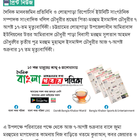
দৈনিক মানবজমিন প্রতিনিধি ও লোহাগাড়া রিপোর্টার্স ইউনিটি সাংগঠনিক
সম্পাদক সাংবাদিক খলিল চৌধুরীর শ্রদ্ধেয় পিতা-মরহুম ইসমাঈল চৌধুরীর ৭
আগষ্ট ১৭-তম মৃত্যুবার্ষিকী। চট্টগ্রামের লোহাগাড়া উপজেলাধীন আমিরাবাদ
ইউনিয়নের উত্তর আমিরাবাদ চৌধুরী পাড়া নিবাসী মরহুম সুলতান আহমদ
চৌধুরুীর তৃতীয় পুত্র মরহুম মুহাম্মদ ইসমাঈল চৌধুরীর আজ ৭-আগষ্ট
শুক্রবার ১৭ তম মৃত্যুবার্ষিকী।
এ উপলক্ষে পরিবারের পক্ষে থেকে আজ ৭-আগষ্ট শুক্রবার বাদে জুমা
মরহুমের মাগফেরাত কামনায় নিজ বাড়িতে খতমে কুরাআন, কবর জেয়ারত ও