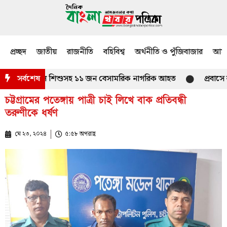
প্রচ্ছদ
জাতীয়
রাজনীতি
বহিবিশ্ব
অর্থনীতি ও পুঁজিবাজার
আমজ
্ষিণাঞ্চলে শিশুসহ ১১ জন বেসামরিক নাগরিক আহত
সর্বশেষ
প্রবাসে বাংল
চট্টগ্রামের পতেঙ্গায় পাত্রী চাই লিখে বাক প্রতিবন্ধী
তরুণীকে ধর্ষণ
মে ২৩, ২০২৪
৫:৫৮ অপরাহ্ণ