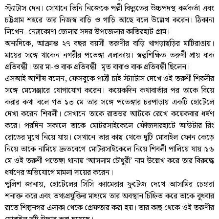
স্ট্যাটাস দেন। সেখানে তিনি নিজেকে পল্লী বিদ্যুতের উচ্চপদস্থ কর্মকর্তা এবং
চট্টগ্রাম শহরে তার নিজস্ব বাড়ি ও গাড়ি আছে বলে উল্লেখ করেন। ঠিকানা
লিখেন- নেত্রকোণা জেলার সদর উপজেলার কাতিরহাট গ্রাম।
অন্যদিকে, আক্রান্ত ২৭ বছর বয়সী তরুণীর বাড়ি খাগড়াছড়ির মাটিরাঙায়।
মায়ের সঙ্গে থাকেন নগরীর পতেঙ্গা এলাকায়। স্বল্পশিক্ষিত তরুণী প্রায় বাক
প্রতিবন্ধী। তার মা-ও বাক প্রতিবন্ধী। মৃত বাবাও বাক প্রতিবন্ধী ছিলেন।
এসআই আশীষ বলেন, ফেসবুকে পাত্রী চাই স্ট্যাটাস দেখে ওই তরুণী শিবলীর
সঙ্গে মেসেঞ্জারে যোগাযোগ করেন। কয়েকদিন কথাবার্তার পর তাকে বিয়ে
করার কথা বলে গত ১৩ মে তার সঙ্গে পতেঙ্গার চরপাড়ায় একটি হোটেলে
দেখা করেন শিবলী। সেখানে তাকে রাতভর আটকে রেখে কয়েকবার ধর্ষণ
করে। পরদিন সকালে তাকে মোটরসাইকেলে ফৌজদারহাটে আউটার রিং
রোডের মুখে নিয়ে যায়। সেখানে তার কাছ থেকে দুটি মোবাইল ফোন কেড়ে
নিয়ে তাকে নামিয়ে দ্রুতবেগে মোটরসাইকেলে নিয়ে শিবলী পালিয়ে যায়।১৬
মে ওই তরুণী পতেঙ্গা থানায় ‘আসলাম চৌধুরী’ নাম উল্লেখ করে তার বিরুদ্ধে
ধর্ষণের অভিযোগে মামলা দায়ের করেন।
পুলিশ জানায়, হোটেলের সিসি ক্যামেরার ফুটেজ দেখে আসামির চেহারা
শনাক্ত করে এবং তথ্যপ্রযুক্তির মাধ্যমে তার অবস্থান চিহ্নিত করে তাকে বুধবার
রাতে শিল্পনগর এলাকা থেকে গ্রেফতার করা হয়। তার কাছ থেকে ওই তরুণীর