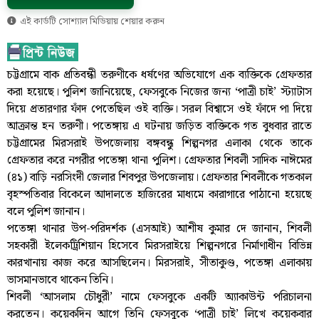
এই কার্ডটি সোশ্যাল মিডিয়ায় শেয়ার করুন
চট্টগ্রামে বাক প্রতিবন্ধী তরুণীকে ধর্ষণের অভিযোগে এক ব্যক্তিকে গ্রেফতার
করা হয়েছে। পুলিশ জানিয়েছে, ফেসবুকে নিজের জন্য ‘পাত্রী চাই’ স্ট্যাটাস
দিয়ে প্রতারণার ফাঁদ পেতেছিল ওই ব্যক্তি। সরল বিশ্বাসে ওই ফাঁদে পা দিয়ে
আক্রান্ত হন তরুণী। পতেঙ্গায় এ ঘটনায় জড়িত ব্যক্তিকে গত বুধবার রাতে
চট্টগ্রামের মিরসরাই উপজেলায় বঙ্গবন্ধু শিল্পনগর এলাকা থেকে তাকে
গ্রেফতার করে নগরীর পতেঙ্গা থানা পুলিশ। গ্রেফতার শিবলী সাদিক নাঈমের
(৪১) বাড়ি নরসিংদী জেলার শিবপুর উপজেলায়। গ্রেফতার শিবলীকে গতকাল
বৃহস্পতিবার বিকেলে আদালতে হাজিরের মাধ্যমে কারাগারে পাঠানো হয়েছে
বলে পুলিশ জানান।
পতেঙ্গা থানার উপ-পরিদর্শক (এসআই) আশীষ কুমার দে জানান, শিবলী
সহকারী ইলেকট্রিশিয়ান হিসেবে মিরসরাইয়ে শিল্পনগরে নির্মাণাধীন বিভিন্ন
কারখানায় কাজ করে আসছিলেন। মিরসরাই, সীতাকুণ্ড, পতেঙ্গা এলাকায়
ভাসমানভাবে থাকেন তিনি।
শিবলী ‘আসলাম চৌধুরী’ নামে ফেসবুকে একটি অ্যাকাউন্ট পরিচালনা
করতেন। কয়েকদিন আগে তিনি ফেসবুকে ‘পাত্রী চাই’ লিখে কয়েকবার