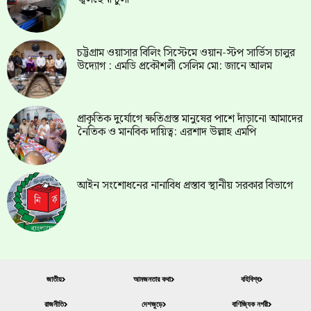
চট্টগ্রাম ওয়াসার বিলিং সিস্টেমে ওয়ান-স্টপ সার্ভিস চালুর
উদ্যোগ : এমডি প্রকৌশলী সেলিম মো: জানে আলম
প্রাকৃতিক দুর্যোগে ক্ষতিগ্রস্ত মানুষের পাশে দাঁড়ানো আমাদের
নৈতিক ও মানবিক দায়িত্ব: এরশাদ উল্লাহ এমপি
আইন সংশোধনের নানাবিধ প্রস্তাব স্থানীয় সরকার বিভাগে
জাতীয়
আমজনতার কথা
বহিবিশ্ব
রাজনীতি
দেশজুড়ে
বাণিজ্যিক নগরী