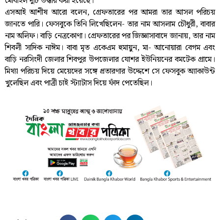
মোবাইল দুটি উদ্ধার করা হয়েছে।
এসআই আশীষ আরো বলেন, গ্রেফতারের পর আমরা তার আসল পরিচয়
জানতে পারি। ফেসবুকে তিনি লিখেছিলেন- তার নাম আসলাম চৌধুরী, বাবার
নাম অলিফ। বাড়ি নেত্রকোণা। গ্রেফতারের পর জিজ্ঞাসাবাদে জানায়, তার নাম
শিবলী সাদিক নাঈম। বাবা মৃত একেএম হুমায়ুন, মা- আনোয়ারা বেগম এবং
বাড়ি নরসিংদী জেলার শিবপুর উপজেলার যোশর ইউনিয়নের বমটেক গ্রামে।
মিথ্যা পরিচয় দিয়ে মেয়েদের সঙ্গে প্রতারণার উদ্দেশে সে ফেসবুক অ্যাকাউন্ট
খুলেছিল এবং পাত্রী চাই স্ট্যাটাস দিয়ে ফাঁদ পেতেছিল।