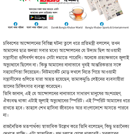
চব্বিশের আন্দোলনের বিভিন্ন ঘটনা তুলে ধরে প্রতিমন্ত্রী বললেন, তখন
আমাদের ছাত্র জনতা সবার মধ্যে আন্দোলনের যে উদ্যম ছিল আওয়ামী
সন্ত্রাসীরা গুলিবর্ষণ করেও সেটা দমাতে পারেনি। অনেকে প্রত্যক্ষভাবে জুলাই
অভ্যুত্থানে ছিলেন না। কিন্তু আমাদের নানাভাবে খুবই আন্তরিকতার সঙ্গে
সহযোগিতা দিয়েছেন। নিউমার্কেট মোড় দখলে নিতে গিয়ে আওয়ামী
সন্ত্রাসীদের গুলিতে যারা আহত হয়েছেন, তামাকমুণ্ডি লেইনের ব্যবসায়ীরা
তাদের চিকিৎসার ব্যবস্থা করেছেন।
তিনি জানান, এই যে আন্দোলনের নানাভাবে সাধারণ মানুষের অংশগ্রহণ,
ঐক্যবদ্ধ থাকা এটাই জুলাই অভ্যুত্থানের স্পিরিট। এই স্পিরিট আমাদের ধরে
রাখতে হবে। তাহলে শেখ হাসিনা জীবনেও আর বাংলাদেশে আসতে পারবে
না।
রাজনৈতিক মতপার্থক্য স্বাভাবিক উল্লেখ করে তিনি বলেছেন, কিছু মতানৈক্য
দেখতে পাচ্ছি। এটা স্বাভাবিক। পথ চলতে গেলে থাকবেই। সরকারের