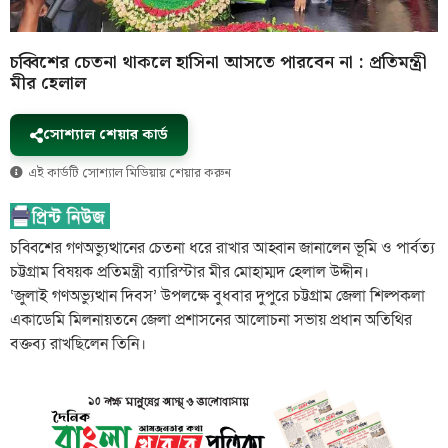
চব্বিশের চেতনা থাকলে হাসিনা আসতে পারবেন না : প্রতিমন্ত্রী
মীর হেলাল
সোশ্যাল শেয়ার কার্ড
এই কার্ডটি সোশ্যাল মিডিয়ায় শেয়ার করুন
চব্বিশের গণঅভ্যুত্থানের চেতনা ধরে রাখার আহ্বান জানালেন ভূমি ও পার্বত্য
চট্টগ্রাম বিষয়ক প্রতিমন্ত্রী ব্যারিস্টার মীর মোহাম্মদ হেলাল উদ্দীন।
‘জুলাই গণঅভ্যুত্থান দিবস’ উপলক্ষে বুধবার দুপুরে চট্টগ্রাম জেলা শিল্পকলা
একাডেমি মিলনায়তনে জেলা প্রশাসনের আলোচনা সভায় প্রধান অতিথির
বক্তব্য রাখছিলেন তিনি।