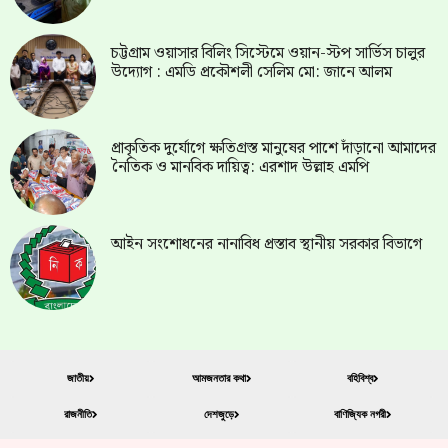
চট্টগ্রাম ওয়াসার বিলিং সিস্টেমে ওয়ান-স্টপ সার্ভিস চালুর
উদ্যোগ : এমডি প্রকৌশলী সেলিম মো: জানে আলম
প্রাকৃতিক দুর্যোগে ক্ষতিগ্রস্ত মানুষের পাশে দাঁড়ানো আমাদের
নৈতিক ও মানবিক দায়িত্ব: এরশাদ উল্লাহ এমপি
আইন সংশোধনের নানাবিধ প্রস্তাব স্থানীয় সরকার বিভাগে
জাতীয়
আমজনতার কথা
বহিবিশ্ব
রাজনীতি
দেশজুড়ে
বাণিজ্যিক নগরী