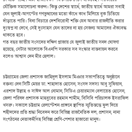
যৌক্তিক সমালোচনা করুন। কিন্তু দেশের স্বার্থে, জাতীয় স্বার্থে আমরা সবাই
যেন জুলাই-আগস্টের গণভুত্থানের মতো কাঁধে কাধ মিলিয়ে বুক চিতিয়ে
দাঁড়াতে পারি। বিনা বিচারে দেশবিরোধী শক্তি যেন আবার রাজনীতি করার
দুঃস্বপ্ন না দেখে, সেই দুঃসাহস যেন তাদের না হয় সেজন্য আমাদের ঐক্যবদ্ধ
থাকতে হবে।
গত বছর জাতীয় সংসদের দক্ষিণ প্লাজায় যে জুলাই জাতীয় সনদ ঘোষণা
হয়েছে, সেটার আলোকে বিএনপি সরকার সব সংস্কার বাস্তবায়ন করবে
বলেও আশ্বাস দেন মীর হেলাল।
চট্টগ্রামের জেলা প্রশাসক জাহিদুল ইসলাম মিঞার সভাপতিত্বে অনুষ্ঠানে
বক্তব্য দেন সিটি মেয়র ডা. শাহাদাত হোসেন, সংসদ সদস্য আবু সুফিয়ান,
এরশাদ উল্লাহ ও সাঈদ আল নোমান, সিডিএ চেয়ারম্যান বেলায়েত হোসেন,
জেলা পরিষদ প্রশাসক মাহবুবের রহমান শামীম, বিসিবি পরিচালক ইসরাফিল
খসরু। সকালে চট্টগ্রাম রেলস্টেশন প্রাঙ্গনে স্থাপিত স্মৃতিস্তম্ভে ফুল দিয়ে
শহীদদের প্রতি শ্রদ্ধা নিবেদন করে বিভিন্ন রাজনৈতিক দল, প্রশাসন, নানা
সংগঠনের নেতাকর্মীসহ বিভিন্ন শ্রেণি-পেশার হাজারো মানুষ।