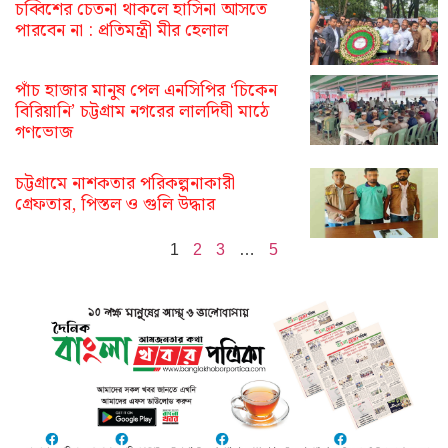
চব্বিশের চেতনা থাকলে হাসিনা আসতে
পারবেন না : প্রতিমন্ত্রী মীর হেলাল
পাঁচ হাজার মানুষ পেল এনসিপির ‘চিকেন
বিরিয়ানি’ চট্টগ্রাম নগরের লালদিঘী মাঠে
গণভোজ
চট্টগ্রামে নাশকতার পরিকল্পনাকারী
গ্রেফতার, পিস্তল ও গুলি উদ্ধার
1
2
3
…
5