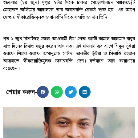
শুক্রবার (১৪ জুন) দুপুর ২টার দিকে ঢাকার মেট্রোপলিটন ম্যাজিস্ট্রেট
মোহাম্মদ জসিমের আদালতে তার জবানবন্দি রেকর্ড শুরু হয়। এর আগে
স্বেচ্ছায় স্বীকারোক্তিমূলক জবানবন্দি দিতে সম্মতি জানান তিনি।
গত ৯ জুন ঝিনাইদহ জেলা আওয়ামী লীগ নেতা কাজী কামাল আহমেদ বাবুর
সাত দিনের রিমান্ড মঞ্জুর করেন আদালত। এই মামলায় এর আগে শিমুল ভূঁইয়া
ওরফে শিহাব ওরফে আমানুল্লাহ সাঈদ, তানভীর ভূঁইয়া ও সিলাস্তি রহমান
আদালতে স্বীকারোক্তিমূলক জবানবন্দি দেন। বর্তমানে তারা কারাগারে
রয়েছেন।
শেয়ার করুন-