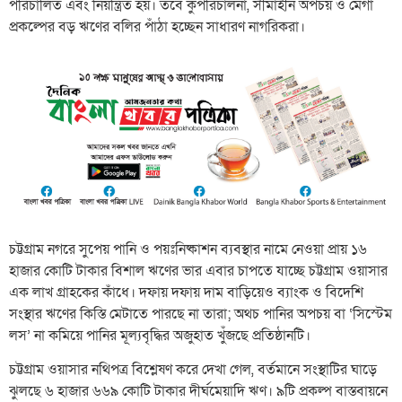
পরিচালিত এবং নিয়ন্ত্রিত হয়। তবে কুপরিচালনা, সীমাহীন অপচয় ও মেগা
প্রকল্পের বড় ঋণের বলির পাঁঠা হচ্ছেন সাধারণ নাগরিকরা।
চট্টগ্রাম নগরে সুপেয় পানি ও পয়ঃনিষ্কাশন ব্যবস্থার নামে নেওয়া প্রায় ১৬
হাজার কোটি টাকার বিশাল ঋণের ভার এবার চাপতে যাচ্ছে চট্টগ্রাম ওয়াসার
এক লাখ গ্রাহকের কাঁধে। দফায় দফায় দাম বাড়িয়েও ব্যাংক ও বিদেশি
সংস্থার ঋণের কিস্তি মেটাতে পারছে না তারা; অথচ পানির অপচয় বা ‘সিস্টেম
লস’ না কমিয়ে পানির মূল্যবৃদ্ধির অজুহাত খুঁজছে প্রতিষ্ঠানটি।
চট্টগ্রাম ওয়াসার নথিপত্র বিশ্লেষণ করে দেখা গেল, বর্তমানে সংস্থাটির ঘাড়ে
ঝুলছে ৬ হাজার ৬৬৯ কোটি টাকার দীর্ঘমেয়াদি ঋণ। ৯টি প্রকল্প বাস্তবায়নে