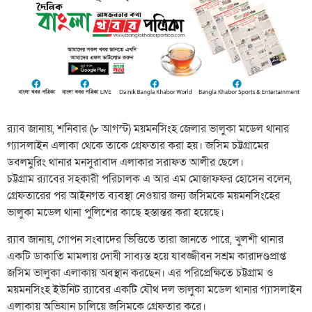
র‌্যাব জানায়, শনিবার (৮ আগস্ট) ময়মনসিংহ জেলার ভালুকা মডেল থানার
গ্যাসলাইন এলাকা থেকে তাকে গ্রেফতার করা হয়। জসিম চট্টগ্রামের
ডবলমুরিং থানার মনসুরাবাদ এলাকার সরাফত আলীর ছেলে।
চট্টগ্রাম র‌্যাবের সহকারী পরিচালক এ আর এম মোজাফফর হোসেন বলেন,
গ্রেফতারের পর আইনগত ব্যবস্থা নেওয়ার জন্য জসিমকে ময়মনসিংহের
ভালুকা মডেল থানা পুলিশের কাছে হস্তান্তর করা হয়েছে।
র‌্যাব জানায়, গোপন সংবাদের ভিত্তিতে তারা জানতে পারে, খুলশী থানার
একটি ডাকাতি মামলায় দোষী সাব্যস্ত হয়ে যাবজ্জীবন সশ্রম কারাদণ্ডপ্রাপ্ত
জসিম ভালুকা এলাকায় অবস্থান করছেন। এর পরিপ্রেক্ষিতে চট্টগ্রাম ও
ময়মনসিংহ ইউনিট র‌্যাবের একটি যৌথ দল ভালুকা মডেল থানার গ্যাসলাইন
এলাকায় অভিযান চালিয়ে জসিমকে গ্রেফতার করে।