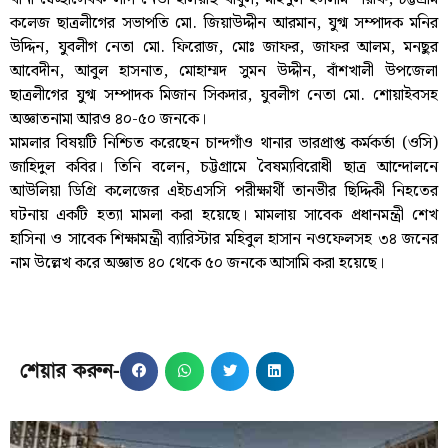
কলেজ ছাত্রলীগের সভাপতি মো. জিয়াউদ্দীন আরমান, যুগ্ম সম্পাদক মনির
উদ্দিন, যুবলীগ নেতা মো. ফিরোজ, মোঃ জাফর, জাফর আলম, মনছুর
আবেদীন, আবুল হাসনাত, মোহাম্মদ সুমন উদ্দীন, বাঁশখালী উপজেলা
ছাত্রলীগের যুগ্ম সম্পাদক মিজান সিকদার, যুবলীগ নেতা মো. শোয়াইবসহ
অজ্ঞাতনামা আরও ৪০-৫০ জনকে।
মামলার বিষয়টি নিশ্চিত করেছেন চান্দগাঁও থানার ভারপ্রাপ্ত কর্মকর্তা (ওসি)
জাহিদুল কবির। তিনি বলেন, চট্টগ্রামে বৈষম্যবিরোধী ছাত্র আন্দোলনে
আউলিয়া ডিগ্রি কলেজের এইচএসসি পরীক্ষার্থী তানভীর ছিদ্দিকী নিহতের
ঘটনায় একটি হত্যা মামলা করা হয়েছে। মামলায় সাবেক প্রধানমন্ত্রী শেখ
হাসিনা ও সাবেক শিক্ষামন্ত্রী ব্যারিস্টার মহিবুল হাসান নওফেলসহ ৩৪ জনের
নাম উল্লেখ করে অজ্ঞাত ৪০ থেকে ৫০ জনকে আসামি করা হয়েছে।
শেয়ার করুন-