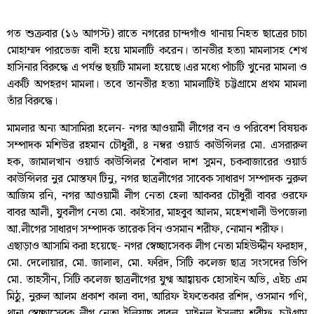
গত শুক্রবার (১৬ আগস্ট) রাতে নগরের চান্দগাঁও থানায় নিহত ছাত্রের চাচা
মোহাম্মদ পারভেজ বাদী হয়ে মামলাটি করেন। তানভীর হত্যা মামলাসহ শেখ
হাসিনার বিরুদ্ধে এ পর্যন্ত ছয়টি মামলা হয়েছে।এর মধ্যে পাঁচটি খুনের মামলা ও
একটি অপহরণ মামলা। তবে তানভীর হত্যা মামলাটিই চট্টগ্রামে প্রথম মামলা
তাঁর বিরুদ্ধে।
মামলার অন্য আসামিরা হলেন- নগর আওয়ামী লীগের বন ও পরিবেশ বিষয়ক
সম্পাদক মশিউর রহমান চৌধুরী, ৪ নম্বর ওয়ার্ড কাউন্সিলর মো. এসরারুল
হক, জামালখান ওয়ার্ড কাউন্সিলর শৈবাল দাশ সুমন, চকবাজারের ওয়ার্ড
কাউন্সিলর নুর মোস্তফা টিনু, নগর ছাত্রলীগের সাবেক সাধারণ সম্পাদক নুরুল
আজিম রনি, নগর আওয়ামী লীগ নেতা হেলা আকবর চৌধুরী বাবর ওরফে
বাবর আলী, যুবলীগ নেতা মো. কাইসার, মাহবুব আলম, মহেশখালী উপজেলা
আ.লীগের সাধারণ সম্পাদক তারেক বিন ওসমান শরীফ, নোমান শরীফ।
এছাড়াও আসামি করা হয়েছে- নগর স্বেচ্ছাসেবক লীগ নেতা মহিউদ্দীন ফরহাদ,
মো. দেলোয়ার, মো. জালাল, মো. ফরিদ, সিটি কলেজ ছাত্র সংসদের ভিপি
মো. তাহসীন, সিটি কলেজ ছাত্রলীগের যুগ্ম আহ্বায়ক হোসাইন অভি, এইচ এম
মিঠু, নুরুল আলম প্রকাশ কালা বদা, আরিফ ইফতেকার রশিদ, ওসমান গণি,
থানা স্বেচ্ছাসেবক লীগ নেতা ইলিয়াছ বাবুল, মাইনুল ইসলাম শরীফ, চট্টগ্রাম