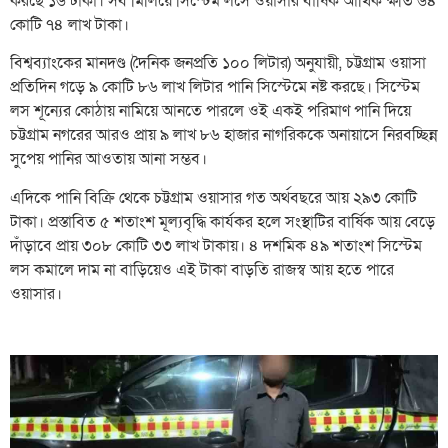
করছে ১৬ টাকা। সব মিলিয়ে সিস্টেম লসে ওয়াসার বার্ষিক আর্থিক ক্ষতি ৬৪
কোটি ৭৪ লাখ টাকা।
বিশ্বব্যাংকের মানদণ্ড (দৈনিক জনপ্রতি ১০০ লিটার) অনুযায়ী, চট্টগ্রাম ওয়াসা
প্রতিদিন গড়ে ৯ কোটি ৮৬ লাখ লিটার পানি সিস্টেমে নষ্ট করছে। সিস্টেম
লস শূন্যের কোঠায় নামিয়ে আনতে পারলে ওই একই পরিমাণ পানি দিয়ে
চট্টগ্রাম নগরের আরও প্রায় ৯ লাখ ৮৬ হাজার নাগরিককে অনায়াসে নিরবচ্ছিন্ন
সুপেয় পানির আওতায় আনা সম্ভব।
এদিকে পানি বিক্রি থেকে চট্টগ্রাম ওয়াসার গত অর্থবছরে আয় ২৯৩ কোটি
টাকা। প্রস্তাবিত ৫ শতাংশ মূল্যবৃদ্ধি কার্যকর হলে সংস্থাটির বার্ষিক আয় বেড়ে
দাঁড়াবে প্রায় ৩০৮ কোটি ৩৩ লাখ টাকায়। ৪ দশমিক ৪৯ শতাংশ সিস্টেম
লস কমালে দাম না বাড়িয়েও এই টাকা বাড়তি রাজস্ব আয় হতে পারে
ওয়াসার।