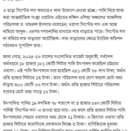
এ ছাড়া সিস্টেম লস কমাতেও নানা উদ্যোগ নেওয়া হচ্ছে। পানি নিয়ে কাজ
করা আন্তর্জাতিক সংস্থা ওয়াটার এইডের দক্ষিণ এশিয়া অঞ্চলের আঞ্চলিক
পরিচালক ড. খায়রুল ইসলাম বলেছেন, ওয়াসা সিস্টেম লস এক অঙ্কে
নামিয়ে আনুক। এরপর গণশুনানির মাধ্যমে দাম বাড়াতে পারে। সিস্টেম লস
না কমিয়ে দাম বাড়ানো অযৌক্তিক। দাম বাড়ানোর ক্ষেত্রে ট্যারিফ কমিশন
গঠনেরও সুপারিশ তার।
জানা গেছে, ২০২৫-২৬ সালের সংশোধিত বাজেট অনুযায়ী, সর্বশেষ
অর্থবছরে ১৮ হাজার ১৮১ কোটি লিটার পানি উৎপাদন করেছিল চট্টগ্রাম
ওয়াসা। এই পানি উৎপাদনে ব্যয় হয়েছিল ২৫১ কোটি ৬৮ লাখ টাকা, অর্থাৎ
প্রতি হাজার লিটারে ১৩ টাকা। তবে পরিচালন ব্যয় যোগ করলে মোট খরচ
দাঁড়ায় ৩০০ কোটি ৬৬ লাখ টাকা। অর্থাৎ প্রতি হাজার লিটারে পরিচালন
ব্যয়সহ মোট খরচ সাড়ে ১৬ টাকা।
উৎপাদিত পানির ১৯ দশমিক ৭৮ শতাংশ বা ৩ হাজার ৫৯৭ কোটি লিটার
পানিই ‘সিস্টেম লস’-এ হাওয়া হয়ে যায়। এর ফলে প্রতি হাজার লিটার পানি
উৎপাদনের পেছনে ওয়াসার খরচ ঠেকে ২১ টাকায়। এ হিসাবে ওয়াসা প্রতি
হাজার লিটারে আবাসিকে লোকসান দিচ্ছে ৩ টাকা। বাণিজ্যিকে মুনাফা