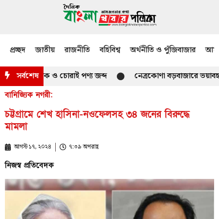
প্রচ্ছদ
জাতীয়
রাজনীতি
বহিবিশ্ব
অর্থনীতি ও পুঁজিবাজার
আমজ
রতীয় মাদক ও চোরাই পণ্য জব্দ
সর্বশেষ
নেত্রকোণা বড়বাজারে ভয়াবহ আগুন, 
বানিজ্যিক নগরী:
চট্টগ্রামে শেখ হাসিনা-নওফেলসহ ৩৪ জনের বিরুদ্ধে
মামলা
আগস্ট ১৭, ২০২৪
৭:৩৯ অপরাহ্ণ
নিজস্ব প্রতিবেদক