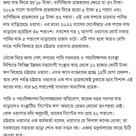
জন্য দাম দিতে হয় ১৮ টাকা। বাণিজ্যিক গ্রাহকদের ক্ষেত্রে যা ৩৭ টাকা।
২০০৯ সালে আবাসিক গ্রাহকদের দিতে হতো ৫ টাকা ৪১ পয়সা এবং
বাণিজ্যিক গ্রাহকদের ১৫ টাকা ৩২ পয়সা। এই এক দশকে চারবার পানির
দাম বাড়িয়েছে ওয়াসা। এর মধ্যে ২০২২ সালের সেপ্টেম্বরে এক লাফে দাম
বাড়ানো হয়েছিল ৩৮ শতাংশ। সবশেষ গত ১ আগস্ট ওয়াসার বোর্ড সভায়
পানির দাম ৫ শতাংশ বাড়ানোর প্রস্তাব ওঠে। এটি পাস হলে আরও বেশি
দামে পানি কিনতে হবে চট্টগ্রাম ওয়াসার গ্রাহকদের।
খোঁজে নিয়ে জানা গেল, নগরের পানি সরবরাহ ও পয়ঃনিষ্কাশন ব্যবস্থা
নিশ্চিতে বিভিন্ন উন্নয়ন সহযোগী সংস্থার কাছ থেকে ১৬ হাজার কোটি টাকা
ঋণ নিয়েছে চট্টগ্রাম ওয়াসা। এসব ঋণে বাস্তবায়ন হচ্ছে ১২টি মেগা প্রকল্প।
আর শেষ পর্যন্ত চট্টগ্রাম ওয়াসার এক লাখ গ্রাহককেই চুকাতে হবে বিশাল এই
ঋণের দায়। যার ৯৩ শতাংশই সাধারণ আবাসিক গ্রাহক।
পানি ও পয়ঃনিষ্কাশন বিশেষজ্ঞদের অভিযোগ, কয়েক বছর পরপর দাম
বাড়ালেও সংস্থাটির ‘সিস্টেম লস’ কমাতে তেমন কোনো তৎপরতা নেই।
খোদ ওয়াসার নথি অনুযায়ী, তাদের সিস্টেম লস প্রায় ২০ শতাংশ।
চট্টগ্রাম ওয়াসার এক কর্মকর্তা বলেন, ওয়াসার যে বিশাল ঋণের বোঝা, তা
সরকারের সহায়তা ছাড়া শোধ করা সম্ভব নয়। এজন্য মন্ত্রণালয়ের কাছে চিঠি
দেওয়া হবে।