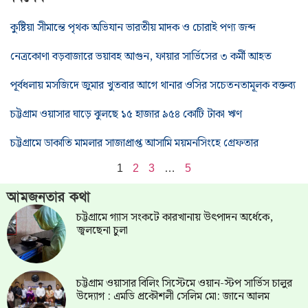
কুষ্টিয়া সীমান্তে পৃথক অভিযান ভারতীয় মাদক ও চোরাই পণ্য জব্দ
নেত্রকোণা বড়বাজারে ভয়াবহ আগুন, ফায়ার সার্ভিসের ৩ কর্মী আহত
পূর্বধলায় মসজিদে জুমার খুতবার আগে থানার ওসির সচেতনতামূলক বক্তব্য
চট্টগ্রাম ওয়াসার ঘাড়ে ঝুলছে ১৫ হাজার ৯৫৪ কোটি টাকা ঋণ
চট্টগ্রামে ডাকাতি মামলার সাজাপ্রাপ্ত আসামি ময়মনসিংহে গ্রেফতার
1
2
3
…
5
আমজনতার কথা
চট্টগ্রামে গ্যাস সংকটে কারখানায় উৎপাদন অর্ধেকে,
জ্বলছেনা চুলা
চট্টগ্রাম ওয়াসার বিলিং সিস্টেমে ওয়ান-স্টপ সার্ভিস চালুর
উদ্যোগ : এমডি প্রকৌশলী সেলিম মো: জানে আলম