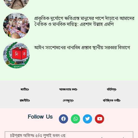
প্রাকৃতিক দুর্যোগে ক্ষতিগ্রস্ত মানুষের পাশে দাঁড়ানো আমাদের
নৈতিক ও মানবিক দায়িত্ব: এরশাদ উল্লাহ এমপি
আইন সংশোধনের নানাবিধ প্রস্তাব স্থানীয় সরকার বিভাগে
জাতীয়
আমজনতার কথা
বহিবিশ্ব
রাজনীতি
দেশজুড়ে
বাণিজ্যিক নগরী
Follow Us
চট্টগ্রাম অফিসঃ ৫/এ লুসাই ভবন ৩য়