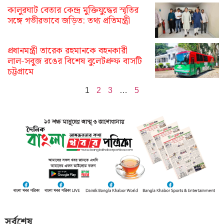
কালুরঘাট বেতার কেন্দ্র মুক্তিযুদ্ধের স্মৃতির
সঙ্গে গভীরভাবে জড়িত: তথ্য প্রতিমন্ত্রী
প্রধানমন্ত্রী তারেক রহমানকে বহনকারী
লাল-সবুজ রঙের বিশেষ বুলেটপ্রুফ বাসটি
চট্টগ্রামে
1
2
3
…
5
সর্বশেষ