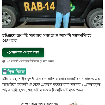
চট্টগ্রামে ডাকাতি মামলার সাজাপ্রাপ্ত আসামি ময়মনসিংহে
গ্রেফতার
সোশ্যাল শেয়ার কার্ড
এই কার্ডটি সোশ্যাল মিডিয়ায় শেয়ার করুন
চট্টগ্রাম মহানগরীর খুলশী থানার ডাকাতি মামলায় যাবজ্জীবন সাজাপ্রাপ্ত এক
আসামীকে ময়মনসিংহ থেকে গ্রেফতার করেছে র‌্যাব সদস্যরা। গ্রেফতারকৃত
ওই আসামী হলেন, মো. জসিম ওরফে সিলেটি জসিমকে (৩৯)।