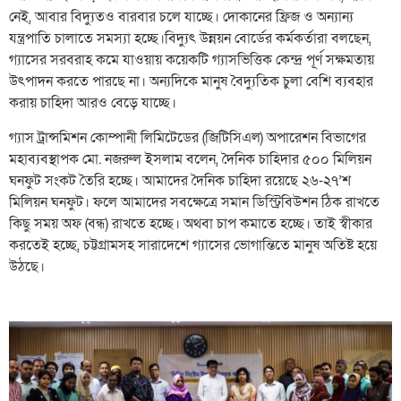
নেই, আবার বিদ্যুতও বারবার চলে যাচ্ছে। দোকানের ফ্রিজ ও অন্যান্য
যন্ত্রপাতি চালাতে সমস্যা হচ্ছে।বিদ্যুৎ উন্নয়ন বোর্ডের কর্মকর্তারা বলছেন,
গ্যাসের সরবরাহ কমে যাওয়ায় কয়েকটি গ্যাসভিত্তিক কেন্দ্র পূর্ণ সক্ষমতায়
উৎপাদন করতে পারছে না। অন্যদিকে মানুষ বৈদ্যুতিক চুলা বেশি ব্যবহার
করায় চাহিদা আরও বেড়ে যাচ্ছে।
গ্যাস ট্রান্সমিশন কোম্পানী লিমিটেডের (জিটিসিএল) অপারেশন বিভাগের
মহাব্যবস্থাপক মো. নজরুল ইসলাম বলেন, দৈনিক চাহিদার ৫০০ মিলিয়ন
ঘনফুট সংকট তৈরি হচ্ছে। আমাদের দৈনিক চাহিদা রয়েছে ২৬-২৭’শ
মিলিয়ন ঘনফুট। ফলে আমাদের সবক্ষেত্রে সমান ডিস্ট্রিবিউশন ঠিক রাখতে
কিছু সময় অফ (বন্ধ) রাখতে হচ্ছে। অথবা চাপ কমাতে হচ্ছে। তাই স্বীকার
করতেই হচ্ছে, চট্টগ্রামসহ সারাদেশে গ্যাসের ভোগান্তিতে মানুষ অতিষ্ট হয়ে
উঠছে।