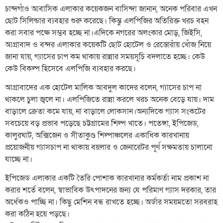
চান্দগাঁও আবাসিক এলাকার কয়েকজন বাসিন্দা জানান, অনেক পরিবার এখন
ছোট সিলিন্ডার ব্যবহার শুরু করেছে। কিন্তু এলপিজির অতিরিক্ত খরচ বহন
করা সবার পক্ষে সম্ভব হচ্ছে না।এদিকে নগরের অলংকার মোড়, জিইসি,
আগ্রাবাদ ও বন্দর এলাকার কয়েকটি ছোট হোটেল ও রেস্তোরাঁয় খোঁজ নিয়ে
জানা যায়, গ্যাসের চাপ কম থাকায় রান্নার সময়সূচি বদলাতে হচ্ছে। কেউ
কেউ বিকল্প হিসেবে এলপিজি ব্যবহার করছে।
আগ্রাবাদের এক হোটেল মালিক আবদুল কাদের বলেন, গ্যাসের চাপ না
থাকলে চুলা জ্বলে না। এলপিজিতে রান্না করলে খরচ অনেক বেড়ে যায়। দাম
বাড়ালে ক্রেতা কমে যায়, না বাড়ালে লোকসান।অন্যদিকে গ্যাস সংকটের
সবচেয়ে বড় প্রভাব পড়েছে চট্টগ্রামের শিল্প খাতে। পতেঙ্গা, ইপিজেড,
কালুরঘাট, অক্সিজেন ও সীতাকুণ্ড শিল্পাঞ্চলের একাধিক কারখানায়
প্রয়োজনীয় গ্যাসচাপ না থাকায় বয়লার ও জেনারেটর পূর্ণ সক্ষমতায় চালানো
যাচ্ছে না।
ইপিজেড এলাকার একটি তৈরি পোশাক কারখানার কর্মকর্তা নাম প্রকাশ না
করার শর্তে বলেন, স্বাভাবিক উৎপাদনের জন্য যে পরিমাণ গ্যাস দরকার, তার
অর্ধেকও পাচ্ছি না। কিছু মেশিন বন্ধ রাখতে হচ্ছে। অর্ডার সময়মতো সরবরাহ
করা কঠিন হয়ে পড়ছে।