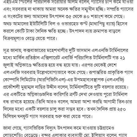
এইচএম স্টিলের পরিচালক সরোয়ার আলম বলেন, গ্যাসের চাপ কমে যাওয়া
এবং সরবরাহ না থাকায় আমরা অনেক ক্ষতির সম্মুখীন হচ্ছি। সম্প্রতি গ্যাসের
এ সংকটের জন্য আমাদের উৎপাদন ৩৫ থেকে ৪০ শতাংশ কমে গেছে।
অথচ আমাদের ইউটিলিটি বিল ও ওভারহেড কস্ট (মাথাপিছু ব্যায়) হিসেব
করলে কোটি টাকা দৈনিক ক্ষতি হচ্ছে। উৎপাদন ব্যয় ক্রমাগত বাড়লে
বিক্রয়মূল্যও বেড়ে যেতে পারে।
সূত্র জানায়, কক্সবাজারের মহেশখালীর দুটি ভাসমান এলএনজি টার্মিনালের
মধ্যে মার্কিন প্রতিষ্ঠান এক্সিলারেট এনার্জি পরিচালিত টার্মিনালটি গত ২১
জুলাই অগ্নিকাণ্ডে ক্ষতিগ্রস্ত হয়ে বন্ধ হয়ে যায়। এরপর থেকেই দেশে
এলএনজি সরবরাহ উল্লেখযোগ্যভাবে কমে গেছে। রূপান্তরিত প্রাকৃতিক গ্যাস
কোম্পানি লিমিটেড (আরপিজিসিএল)-এর উপমহাব্যবস্থাপক (এলএনজি)
প্রকৌশলী মুহাম্মদ নাছির উদ্দীন বলেন, টার্মিনালটিতে দুটি বয়লার রয়েছে।
এর একটিতে অগ্নিকাণ্ডজনিত কারিগরি ত্রুটি দেখা দেওয়ায় পুরো টার্মিনাল
বন্ধ রাখতে হয়েছে।তিনি আরও বলেন, আমরা আশা করছি আগামী তিন-চার
দিনের মধ্যে একটি বয়লার চালু করা সম্ভব হবে। তখন দৈনিক প্রায় ২৫০
মিলিয়ন ঘনফুট গ্যাস সরবরাহ শুরু করা যেতে পারে।
জানা গেছে, গ্যাসভিত্তিক বিদ্যুৎ উৎপাদন কমে যাওয়ায় চট্টগ্রামেও
লোডশেডিং বেড়েছে। বন্দর এলাকার ব্যবসায়ী মো. ইলিয়াস বলেন, গ্যাস