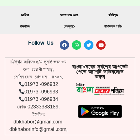
জাতীয়
আমজনতার কথা
বহিবিশ্ব
রাজনীতি
দেশজুড়ে
বাণিজ্যিক নগরী
Follow Us
চট্টগ্রাম অফিসঃ ৫/এ লুসাই ভবন ৩য়
বাংলাখবরের সর্বশেষ আপডেট
তলা, চেরাগী পাহাড়,
পেতে অ্যাপটি ডাউনলোড
করুন
মোমিন রোড, চট্টগ্রাম – ৪০০০,
01973 -096932
01973 -096933
01973 -096934
ফোনঃ 02333388189,
ইমেইলঃ
dbkhabor@gmail.com
,
dbkhaborinfo@gmail.com
,