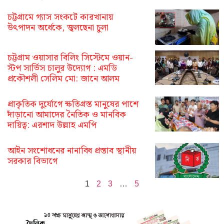
চট্টগ্রামে গ্যাস সংকটে কারখানায়
উৎপাদন অর্ধেকে, জ্বলছেনা চুলা
চট্টগ্রাম ওয়াসার বিলিং সিস্টেমে ওয়ান-
স্টপ সার্ভিস চালুর উদ্যোগ : এমডি
প্রকৌশলী সেলিম মো: জানে আলম
প্রাকৃতিক দুর্যোগে ক্ষতিগ্রস্ত মানুষের পাশে
দাঁড়ানো আমাদের নৈতিক ও মানবিক
দায়িত্ব: এরশাদ উল্লাহ এমপি
আইন সংশোধনের নানাবিধ প্রস্তাব স্থানীয়
সরকার বিভাগে
1
2
3
…
5