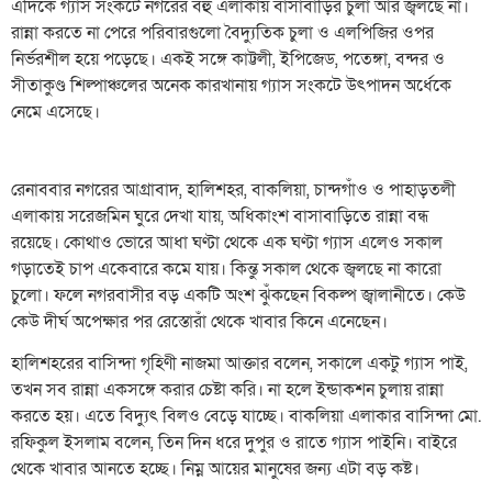
এদিকে গ্যাস সংকটে নগরের বহু এলাকায় বাসাবাড়ির চুলা আর জ্বলছে না।
রান্না করতে না পেরে পরিবারগুলো বৈদ্যুতিক চুলা ও এলপিজির ওপর
নির্ভরশীল হয়ে পড়েছে। একই সঙ্গে কাট্টলী, ইপিজেড, পতেঙ্গা, বন্দর ও
সীতাকুণ্ড শিল্পাঞ্চলের অনেক কারখানায় গ্যাস সংকটে উৎপাদন অর্ধেকে
নেমে এসেছে।
রেনাববার নগরের আগ্রাবাদ, হালিশহর, বাকলিয়া, চান্দগাঁও ও পাহাড়তলী
এলাকায় সরেজমিন ঘুরে দেখা যায়, অধিকাংশ বাসাবাড়িতে রান্না বন্ধ
রয়েছে। কোথাও ভোরে আধা ঘণ্টা থেকে এক ঘণ্টা গ্যাস এলেও সকাল
গড়াতেই চাপ একেবারে কমে যায়। কিন্তু সকাল থেকে জ্বলছে না কারো
চুলো। ফলে নগরবাসীর বড় একটি অংশ ঝুঁকছেন বিকল্প জ্বালানীতে। কেউ
কেউ দীর্ঘ অপেক্ষার পর রেস্তোরাঁ থেকে খাবার কিনে এনেছেন।
হালিশহরের বাসিন্দা গৃহিণী নাজমা আক্তার বলেন, সকালে একটু গ্যাস পাই,
তখন সব রান্না একসঙ্গে করার চেষ্টা করি। না হলে ইন্ডাকশন চুলায় রান্না
করতে হয়। এতে বিদ্যুৎ বিলও বেড়ে যাচ্ছে। বাকলিয়া এলাকার বাসিন্দা মো.
রফিকুল ইসলাম বলেন, তিন দিন ধরে দুপুর ও রাতে গ্যাস পাইনি। বাইরে
থেকে খাবার আনতে হচ্ছে। নিম্ন আয়ের মানুষের জন্য এটা বড় কষ্ট।