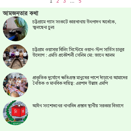
1
2
3
…
5
আমজনতার কথা
চট্টগ্রামে গ্যাস সংকটে কারখানায় উৎপাদন অর্ধেকে,
জ্বলছেনা চুলা
চট্টগ্রাম ওয়াসার বিলিং সিস্টেমে ওয়ান-স্টপ সার্ভিস চালুর
উদ্যোগ : এমডি প্রকৌশলী সেলিম মো: জানে আলম
প্রাকৃতিক দুর্যোগে ক্ষতিগ্রস্ত মানুষের পাশে দাঁড়ানো আমাদের
নৈতিক ও মানবিক দায়িত্ব: এরশাদ উল্লাহ এমপি
আইন সংশোধনের নানাবিধ প্রস্তাব স্থানীয় সরকার বিভাগে