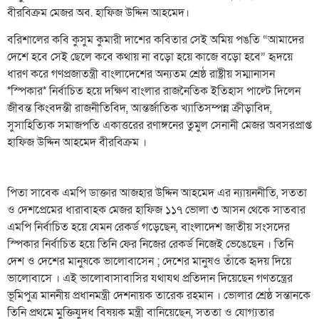
বীরবিক্রম মেজর অব. হাফিজ উদ্দিন আহমেদ।
বরিশালের কবি কুসুম কুমারী দাশের কবিতার সেই অমিয় পঙতি “আমাদের
দেশে হবে সেই ছেলে কবে কথায় না বড়ো হয়ে কাজে বড়ো হবে” হৃদয়ে
ধারণ করে গণপ্রজাতন্ত্রী বাংলাদেশের অন্যতম শ্রেষ্ঠ রাষ্ট্রীয় সম্মানাসন
*স্পিকার* নির্বাচিত হয়ে দক্ষিণ বাংলার রাজনৈতিক ইতিহাস পাল্টে দিলেন
জীবন্ত কিংবদন্তী রাজনীতিবিদ, আন্তর্জাতিক খ্যাতিসম্পন্ন ক্রীড়াবিদ,
সুসাহিত্যিক সমাজপতি একাত্তরের রণাঙ্গনের তুমুল সেনানী মেজর অবসরপ্রাপ্ত
হাফিজ উদ্দিন আহমেদ বীরবিক্রম ।
পিতা সাবেক এমপি ডাক্তার আজহার উদ্দিন আহমেদ এর ন্যায়ননীতি, সততা
ও দেশপ্রেমের ধারাবাহক মেজর হাফিজ ১১৭ ভোলা ৩ আসন থেকে সাতবার
এমপি নির্বাচিত হয়ে যেমন রেকর্ড গড়েছেন, বাংলাদেশ জাতীয় সংসদের
স্পিকার নির্বাচিত হয়ে তিনি ফের নিজের রেকর্ড নিজেই ভেঙেছেন । তিনি
দেশ ও দেশের মানুষকে ভালোবাসেন ; দেশের মানুষও তাঁকে হৃদয় দিয়ে
ভালোবাসে । এই ভালোবাসাবাসির যথাযথ প্রতিদান দিয়েছেন গণতন্ত্রের
ভূমিপুত্র মাননীয় প্রধানমন্ত্রী দেশনায়ক তারেক রহমান । ভোলার শ্রেষ্ঠ সন্তানকে
তিনি প্রথমে মুক্তিযুদধ বিষয়ক মন্ত্রী বানিয়েছেন, সততা ও যোগ্যতার