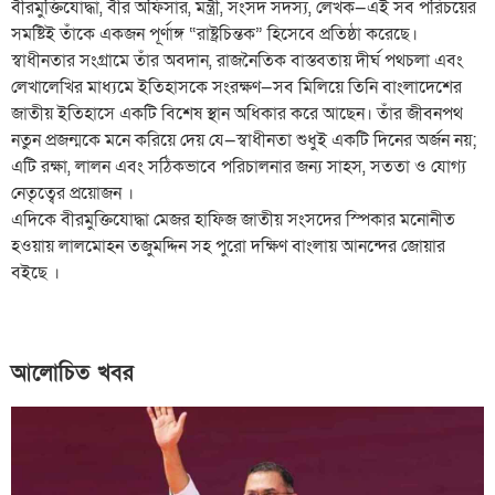
বীরমুক্তিযোদ্ধা, বীর অফিসার, মন্ত্রী, সংসদ সদস্য, লেখক—এই সব পরিচয়ের
সমষ্টিই তাঁকে একজন পূর্ণাঙ্গ “রাষ্ট্রচিন্তক” হিসেবে প্রতিষ্ঠা করেছে।
স্বাধীনতার সংগ্রামে তাঁর অবদান, রাজনৈতিক বাস্তবতায় দীর্ঘ পথচলা এবং
লেখালেখির মাধ্যমে ইতিহাসকে সংরক্ষণ—সব মিলিয়ে তিনি বাংলাদেশের
জাতীয় ইতিহাসে একটি বিশেষ স্থান অধিকার করে আছেন। তাঁর জীবনপথ
নতুন প্রজন্মকে মনে করিয়ে দেয় যে—স্বাধীনতা শুধুই একটি দিনের অর্জন নয়;
এটি রক্ষা, লালন এবং সঠিকভাবে পরিচালনার জন্য সাহস, সততা ও যোগ্য
নেতৃত্বের প্রয়োজন ।
এদিকে বীরমুক্তিযোদ্ধা মেজর হাফিজ জাতীয় সংসদের স্পিকার মনোনীত
হওয়ায় লালমোহন তজুমদ্দিন সহ পুরো দক্ষিণ বাংলায় আনন্দের জোয়ার
বইছে ।
আলোচিত খবর