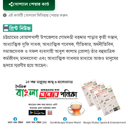
সোশ্যাল শেয়ার কার্ড
এই কার্ডটি সোশ্যাল মিডিয়ায় শেয়ার করুন
চট্টগ্রামের বোয়ালখালী উপজেলার গোমদণ্ডী বহদ্দার পাড়ার কৃতী সন্তান,
আধ্যাত্মিক সুফি সাধক, আধ্যাত্মিক গবেষক, গীতিকার, অর্থনীতিবিদ,
সমাজসেবক ও সফল ব্যবসায়ী আবুল কালাম (ভোলা) তাঁর বহুমাত্রিক
কর্মজীবন, মানবসেবা এবং আধ্যাত্মিক সাধনার মাধ্যমে আজও মানুষের
হৃদয়ে স্মরণীয় হয়ে আছেন।