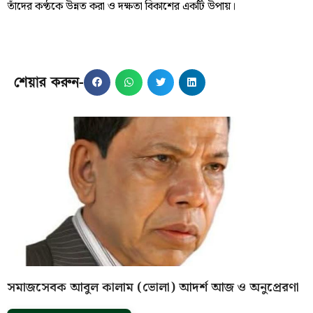
তাঁদের কণ্ঠকে উন্নত করা ও দক্ষতা বিকাশের একটি উপায়।
শেয়ার করুন-
সমাজসেবক আবুল কালাম (ভোলা) আদর্শ আজ ও অনুপ্রেরণা