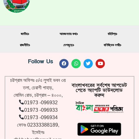
জাতীয়
আমজনতার কথা
বহিবিশ্ব
রাজনীতি
দেশজুড়ে
বাণিজ্যিক নগরী
Follow Us
চট্টগ্রাম অফিসঃ ৫/এ লুসাই ভবন ৩য়
বাংলাখবরের সর্বশেষ আপডেট
তলা, চেরাগী পাহাড়,
পেতে অ্যাপটি ডাউনলোড
করুন
মোমিন রোড, চট্টগ্রাম – ৪০০০,
01973 -096932
01973 -096933
01973 -096934
ফোনঃ 02333388189,
ইমেইলঃ