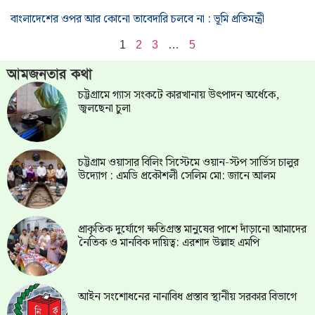
বাংলাদেশের ওপর আর কোনো তাবেদারি চলবে না : ভূমি প্রতিমন্ত্রী
1
2
3
…
5
আমজনতার কথা
চট্টগ্রামে গ্যাস সংকটে কারখানায় উৎপাদন অর্ধেকে,
জ্বলছেনা চুলা
চট্টগ্রাম ওয়াসার বিলিং সিস্টেমে ওয়ান-স্টপ সার্ভিস চালুর
উদ্যোগ : এমডি প্রকৌশলী সেলিম মো: জানে আলম
প্রাকৃতিক দুর্যোগে ক্ষতিগ্রস্ত মানুষের পাশে দাঁড়ানো আমাদের
নৈতিক ও মানবিক দায়িত্ব: এরশাদ উল্লাহ এমপি
আইন সংশোধনের নানাবিধ প্রস্তাব স্থানীয় সরকার বিভাগে