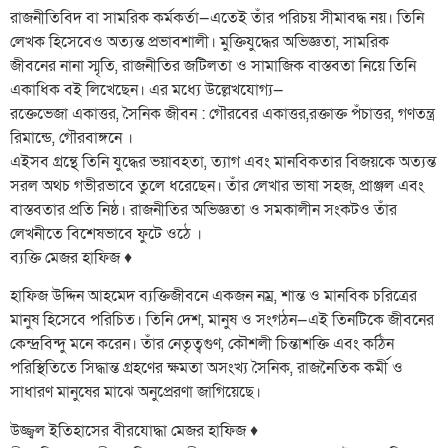
রাজনীতিবিদ বা সামরিক কর্মকর্তা—এতেই তাঁর পরিচয় সীমাবদ্ধ নয়। তিনি
লেখক হিসেবেও অত্যন্ত প্রভাবশালী। মুক্তিযুদ্ধের অভিজ্ঞতা, সামরিক
জীবনের নানা স্মৃতি, রাজনীতির জটিলতা ও সামাজিক বাস্তবতা নিয়ে তিনি
একাধিক বই লিখেছেন। এর মধ্যে উল্লেখযোগ্য—
রক্তেভেজা একাত্তর, সৈনিক জীবন : গৌরবের একাত্তর,রক্তাক্ত পঁচাত্তর, গণতন্ত্র
রিমান্ডে, গৌরবাঙ্গনে ।
এইসব গ্রন্থে তিনি যুদ্ধের ভয়াবহতা, ত্যাগ এবং মানবিকতার বিজয়কে অত্যন্ত
সরল অথচ গভীরভাবে তুলে ধরেছেন। তাঁর লেখার ভাষা সহজ, প্রাঞ্জল এবং
বাস্তবতার প্রতি নিষ্ঠ। রাজনীতির অভিজ্ঞতা ও সমকালীন সংকটও তাঁর
লেখনীতে বিশেষভাবে ফুটে ওঠে ।
ব্যক্তি মেজর হাফিজ ♦️
হাফিজ উদ্দিন আহমেদ ব্যক্তিজীবনে একজন নম্র, শান্ত ও মানবিক চরিত্রের
মানুষ হিসেবে পরিচিত। তিনি দেশ, মানুষ ও সংগঠন—এই তিনটিকে জীবনের
কেন্দ্রবিন্দু মনে করেন। তাঁর নেতৃত্বগুণ, কৌশলী চিন্তাশক্তি এবং কঠিন
পরিস্থিতিতে সিদ্ধান্ত গ্রহণের ক্ষমতা অসংখ্য সৈনিক, রাজনৈতিক কর্মী ও
সাধারণ মানুষের মাঝে অনুপ্রেরণা জাগিয়েছে।
উজ্জ্বল ইতিহাসের বীরযোদ্ধা মেজর হাফিজ ♦️