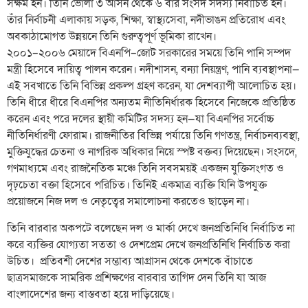
সক্ষম হন। তিনি ভোলা ৩ আসন থেকে ৬ বার সংসদ সদস্য নির্বাচিত হন।
তাঁর নির্বাচনী এলাকায় সড়ক, শিক্ষা, স্বাস্থ্যসেবা, নদীভাঙন প্রতিরোধ এবং
অবকাঠামোগত উন্নয়নে তিনি গুরুত্বপূর্ণ ভূমিকা রাখেন।
২০০১–২০০৬ মেয়াদে বিএনপি–জোট সরকারের সময়ে তিনি পানি সম্পদ
মন্ত্রী হিসেবে দায়িত্ব পালন করেন। নদীশাসন, বন্যা নিয়ন্ত্রণ, পানি ব্যবস্থাপনা—
এই সবখাতে তিনি বিভিন্ন প্রকল্প গ্রহণ করেন, যা দেশব্যাপী আলোচিত হয়।
তিনি ধীরে ধীরে বিএনপির অন্যতম নীতিনির্ধারক হিসেবে নিজেকে প্রতিষ্ঠিত
করেন এবং পরে দলের স্থায়ী কমিটির সদস্য হন—যা বিএনপির সর্বোচ্চ
নীতিনির্ধারণী ফোরাম। রাজনীতির বিভিন্ন পর্যায়ে তিনি গণতন্ত্র, নির্বাচনব্যবস্থা,
মুক্তিযুদ্ধের চেতনা ও নাগরিক অধিকার নিয়ে স্পষ্ট বক্তব্য দিয়েছেন। সংসদে,
গণমাধ্যমে এবং রাজনৈতিক মঞ্চে তিনি সবসময়ই একজন যুক্তিসংগত ও
দৃঢ়চেতা বক্তা হিসেবে পরিচিত। তিনিই একমাত্র ব্যক্তি যিনি উপযুক্ত
প্রয়োজনে নিজ দল ও নেতৃত্বের সমালোচনা করতেও ছাড়েন না।
তিনি বারবার অকপটে বলেছেন দল ও মার্কা দেখে জনপ্রতিনিধি নির্বাচিত না
করে ব্যক্তির যোগ্যতা সততা ও দেশপ্রেম দেখে জনপ্রতিনিধি নির্বাচিত করা
উচিত। প্রতিবশী দেশের সম্ভাব্য আগ্রাসন থেকে দেশকে বাঁচাতে
ছাত্রসমাজকে সামরিক প্রশিক্ষণের বারবার তাগিদ দেন তিনি যা আজ
বাংলাদেশের জন্য বাস্তবতা হয়ে দাড়িয়েছে।