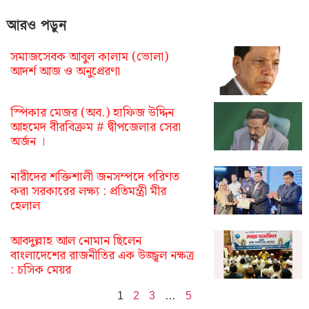
আরও পড়ুন
সমাজসেবক আবুল কালাম (ভোলা)
আদর্শ আজ ও অনুপ্রেরণা
স্পিকার মেজর (অব.) হাফিজ উদ্দিন
আহমেদ বীরবিক্রম # দ্বীপজেলার সেরা
অর্জন ।
নারীদের শক্তিশালী জনসম্পদে পরিণত
করা সরকারের লক্ষ্য : প্রতিমন্ত্রী মীর
হেলাল
আবদুল্লাহ আল নোমান ছিলেন
বাংলাদেশের রাজনীতির এক উজ্জ্বল নক্ষত্র
: চসিক মেয়র
1
2
3
…
5