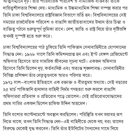
আত্মসম্মানে দৃঢ়। তাঁর পারিবারিক পরিবেশ ও সামাজিক বাস্তবতা তাঁকে
দায়িত্বশীলতার শিক্ষা দেয়। মাধ্যমিক ও উচ্চমাধ্যমিক শিক্ষা সম্পন্ন করার পর
তিনি ঢাকা বিশ্ববিদ্যালয়ে রাষ্ট্রবিজ্ঞান বিভাগে ভর্তি হন। বিশ্ববিদ্যালয়ের সেই
সময়ের রাজনৈতিক পরিবেশ ও বাঙালি জাতীয়তাবাদের উত্থান তাঁর চিন্তা ও
ব্যক্তিত্ব গঠনে গুরুত্বপূর্ণ ভূমিকা রাখে। দেশ, জাতি ও রাষ্ট্র নিয়ে তাঁর দৃষ্টিভঙ্গি
তখনই সুস্পষ্ট হতে শুরু করে।
ঢাকা বিশ্ববিদ্যালয়ের পাঠ চুকিয়ে তিনি পাকিস্তান সেনাবাহিনীতে যোগদানের
সিদ্ধান্ত নেন। ১৯৬৮ সালে তিনি কমিশনপ্রাপ্ত হন এবং ইস্ট বেঙ্গল রেজিমেন্টে
অফিসার হিসেবে তার সামরিক জীবনের সূচনা ঘটে। একজন অফিসার
হিসেবে তিনি ছিলেন দৃঢ়, কর্তব্যনিষ্ঠ এবং অত্যন্ত শৃঙ্খলাবদ্ধ। সেনাবাহিনীর
বিভিন্ন প্রশিক্ষণ তাঁর নেতৃত্বগুণকে আরও পরিণত করে।
১৯৭১ সাল—বাংলার ইতিহাসে এক রক্তাক্ত ও বীরত্বময় অধ্যায়। সেই বছরের
২৫ মার্চ পাকিস্তানি হানাদার বাহিনী নির্মম গণহত্যা শুরু করলে বাঙালি
অফিসাররা প্রতিবাদ ও প্রতিরোধ গড়ে তোলেন। সেই প্রতিরোধযোদ্ধাদের
প্রথম সারির একজন ছিলেন হাফিজ উদ্দিন আহমেদ।
তিনি যশোর ক্যান্টনমেন্টে অবস্থান করছিলেন। পরিস্থিতি যখন ভয়াবহ রূপ
নিতে থাকে, তখন তিনি সিদ্ধান্ত নেন—এই বাহিনীতে থেকে নয়, বরং তাদের
বিরুদ্ধে থেকেই যুদ্ধ করবেন। তিনি তাঁর ইউনিটের সৈন্যদের সাথে নিয়ে