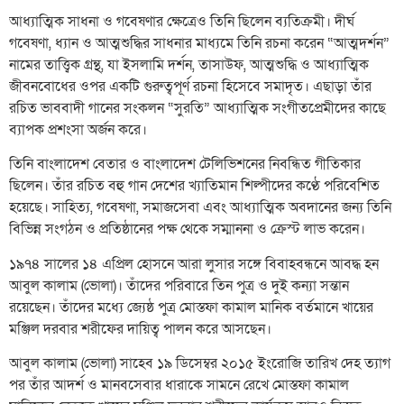
আধ্যাত্মিক সাধনা ও গবেষণার ক্ষেত্রেও তিনি ছিলেন ব্যতিক্রমী। দীর্ঘ
গবেষণা, ধ্যান ও আত্মশুদ্ধির সাধনার মাধ্যমে তিনি রচনা করেন “আত্মদর্শন”
নামের তাত্ত্বিক গ্রন্থ, যা ইসলামি দর্শন, তাসাউফ, আত্মশুদ্ধি ও আধ্যাত্মিক
জীবনবোধের ওপর একটি গুরুত্বপূর্ণ রচনা হিসেবে সমাদৃত। এছাড়া তাঁর
রচিত ভাববাদী গানের সংকলন “সুরতি” আধ্যাত্মিক সংগীতপ্রেমীদের কাছে
ব্যাপক প্রশংসা অর্জন করে।
তিনি বাংলাদেশ বেতার ও বাংলাদেশ টেলিভিশনের নিবন্ধিত গীতিকার
ছিলেন। তাঁর রচিত বহু গান দেশের খ্যাতিমান শিল্পীদের কণ্ঠে পরিবেশিত
হয়েছে। সাহিত্য, গবেষণা, সমাজসেবা এবং আধ্যাত্মিক অবদানের জন্য তিনি
বিভিন্ন সংগঠন ও প্রতিষ্ঠানের পক্ষ থেকে সম্মাননা ও ক্রেস্ট লাভ করেন।
১৯৭৪ সালের ১৪ এপ্রিল হোসনে আরা লুসার সঙ্গে বিবাহবন্ধনে আবদ্ধ হন
আবুল কালাম (ভোলা)। তাঁদের পরিবারে তিন পুত্র ও দুই কন্যা সন্তান
রয়েছেন। তাঁদের মধ্যে জ্যেষ্ঠ পুত্র মোস্তফা কামাল মানিক বর্তমানে খায়ের
মঞ্জিল দরবার শরীফের দায়িত্ব পালন করে আসছেন।
আবুল কালাম (ভোলা) সাহেব ১৯ ডিসেম্বর ২০১৫ ইংরোজি তারিখ দেহ ত্যাগ
পর তাঁর আদর্শ ও মানবসেবার ধারাকে সামনে রেখে মোস্তফা কামাল