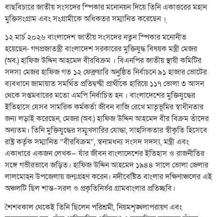
বাছবিচারে জাতীয় সংসদের স্পিকার মনোনয়ন দিয়ে তিনি একাত্তরের মহান
মুক্তিসংগ্রাম এবং সংগ্রামীকে অধিকতর সম্মানিত করেছেন ।্
১২ মার্চ ২০২৬ বাংলাদেশ জাতীয় সংসদের নতুন স্পিকার মনোনীত
হয়েছেন- গণপ্রজাতন্ত্রী বাংলাদেশ সরকারের মুক্তিযুদ্ধ বিষয়ক মন্ত্রী মেজর
(অব.) হাফিজ উদ্দিন আহমেদ বীরবিক্রম । বিএনপির জাতীয় স্থায়ী কমিটির
সদস্য মেজর হাফিজ গত ১২ ফেব্রুয়ারি অনুষ্ঠিত নির্বাচনে ৯১ হাজার ভোটের
ব্যবধানে জামায়াত সমর্থিত প্রতিদ্বন্দ্বী প্রার্থীকে হারিয়ে ১১৭ ভোলা ৩ আসন
থেকে সপ্তমবারের মতো এমপি নির্বাচিত হন । বাংলাদেশের মুক্তিযুদ্ধের
ইতিহাসে যেসব সামরিক কর্মকর্তা জীবন বাজি রেখে মাতৃভূমির স্বাধীনতার
জন্য লড়াই করেছেন, মেজর (অব.) হাফিজ উদ্দিন আহমেদ বীর বিক্রম তাঁদের
অন্যতম। তিনি মুক্তিযুদ্ধের সম্মুখসারির যোদ্ধা, সাহসিকতার স্বীকৃতি হিসেবে
রাষ্ট্র কর্তৃক সম্মানিত “বীরবিক্রম”, স্বনামধন্য সংসদ সদস্য, মন্ত্রী এবং
একাধারে একজন লেখক— যাঁর জীবন বাংলাদেশের ইতিহাস ও রাজনীতির
সঙ্গে গভীরভাবে জড়িত। হাফিজ উদ্দিন আহমেদ ১৯৪৪ সালে ভোলা জেলার
লালমোহন উপজেলায় জন্মগ্রহণ করেন। নদীবেষ্টিত বাংলার দক্ষিণাঞ্চলের এই
অঞ্চলটি ছিল শান্ত–সরল ও প্রকৃতিনির্ভর গ্রামবাংলার প্রতিচ্ছবি।
শৈশবকাল থেকেই তিনি ছিলেন পরিশ্রমী, নিয়মশৃঙ্খলাপরায়ণ এবং