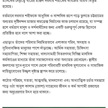
মানিকের নেতৃত্বে খায়ের মঞ্জিল দরবার শরীফের কার্যক্রম আরও বিস্তৃত
হয়েছে।
বর্তমানে দরবার শরীফকে আধুনিক ও নান্দনিক রূপে গড়ে তুলতে চট্টগ্রামের
অন্যতম দৃষ্টিনন্দন মাজার কমপ্লেক্স নির্মাণের কাজ চলমান রয়েছে, যা সম্পন্ন
হলে ধর্মপ্রাণ মানুষ ও দর্শনার্থীদের জন্য একটি গুরুত্বপূর্ণ কেন্দ্র হিসেবে
প্রতিষ্ঠিত হবে বলে আশা করা হচ্ছে।
এছাড়াও তাঁদের পরিবার নিয়মিতভাবে এলাকার গরিব, অসহায় ও
সুবিধাবঞ্চিত মানুষের পাশে দাঁড়াচ্ছে। আর্থিক সহায়তা, চিকিৎসা
সহযোগিতা, শিক্ষা সহায়তা, খাদ্যসামগ্রী বিতরণসহ বিভিন্ন মানবিক
কর্মকাণ্ডের মাধ্যমে তাঁরা সমাজসেবার ধারা অব্যাহত রেখেছেন। স্থানীয়
জনগণের সুখে-দুঃখে পাশে থেকে পরিবারটি মানবিক মূল্যবোধ ও সামাজিক
দায়িত্ববোধের উজ্জ্বল দৃষ্টান্ত স্থাপন করে চলেছে।
কঠোর পরিশ্রম, সততা, আত্মশুদ্ধি, মানবসেবা এবং আধ্যাত্মিক চর্চার সমন্বয়ে
গড়ে ওঠা আবুল কালাম (ভোলা) সাহেবের জীবন ও কর্ম আগামী প্রজন্মের
জন্য অনুপ্রেরণার উৎস হয়ে থাকবে।