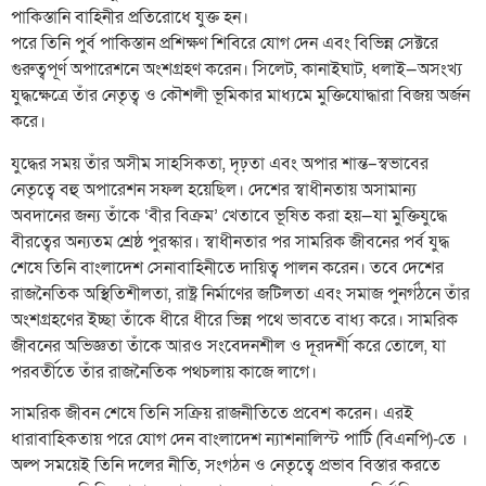
পাকিস্তানি বাহিনীর প্রতিরোধে যুক্ত হন।
পরে তিনি পুর্ব পাকিস্তান প্রশিক্ষণ শিবিরে যোগ দেন এবং বিভিন্ন সেক্টরে
গুরুত্বপূর্ণ অপারেশনে অংশগ্রহণ করেন। সিলেট, কানাইঘাট, ধলাই—অসংখ্য
যুদ্ধক্ষেত্রে তাঁর নেতৃত্ব ও কৌশলী ভূমিকার মাধ্যমে মুক্তিযোদ্ধারা বিজয় অর্জন
করে।
যুদ্ধের সময় তাঁর অসীম সাহসিকতা, দৃঢ়তা এবং অপার শান্ত–স্বভাবের
নেতৃত্বে বহু অপারেশন সফল হয়েছিল। দেশের স্বাধীনতায় অসামান্য
অবদানের জন্য তাঁকে ‘বীর বিক্রম’ খেতাবে ভূষিত করা হয়—যা মুক্তিযুদ্ধে
বীরত্বের অন্যতম শ্রেষ্ঠ পুরস্কার। স্বাধীনতার পর সামরিক জীবনের পর্ব যুদ্ধ
শেষে তিনি বাংলাদেশ সেনাবাহিনীতে দায়িত্ব পালন করেন। তবে দেশের
রাজনৈতিক অস্থিতিশীলতা, রাষ্ট্র নির্মাণের জটিলতা এবং সমাজ পুনর্গঠনে তাঁর
অংশগ্রহণের ইচ্ছা তাঁকে ধীরে ধীরে ভিন্ন পথে ভাবতে বাধ্য করে। সামরিক
জীবনের অভিজ্ঞতা তাঁকে আরও সংবেদনশীল ও দূরদর্শী করে তোলে, যা
পরবর্তীতে তাঁর রাজনৈতিক পথচলায় কাজে লাগে।
সামরিক জীবন শেষে তিনি সক্রিয় রাজনীতিতে প্রবেশ করেন। এরই
ধারাবাহিকতায় পরে যোগ দেন বাংলাদেশ ন্যাশনালিস্ট পার্টি (বিএনপি)-তে ।
অল্প সময়েই তিনি দলের নীতি, সংগঠন ও নেতৃত্বে প্রভাব বিস্তার করতে