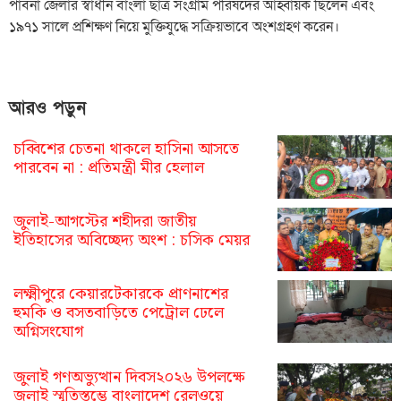
পাবনা জেলার স্বাধীন বাংলা ছাত্র সংগ্রাম পরিষদের আহ্বায়ক ছিলেন এবং
১৯৭১ সালে প্রশিক্ষণ নিয়ে মুক্তিযুদ্ধে সক্রিয়ভাবে অংশগ্রহণ করেন।
আরও পড়ুন
চব্বিশের চেতনা থাকলে হাসিনা আসতে
পারবেন না : প্রতিমন্ত্রী মীর হেলাল
জুলাই-আগস্টের শহীদরা জাতীয়
ইতিহাসের অবিচ্ছেদ্য অংশ : চসিক মেয়র
লক্ষ্মীপুরে কেয়ারটেকারকে প্রাণনাশের
হুমকি ও বসতবাড়িতে পেট্রোল ঢেলে
অগ্নিসংযোগ
জুলাই গণঅভ্যুত্থান দিবস২০২৬ উপলক্ষে
জুলাই স্মৃতিস্তম্ভে বাংলাদেশ রেলওয়ে