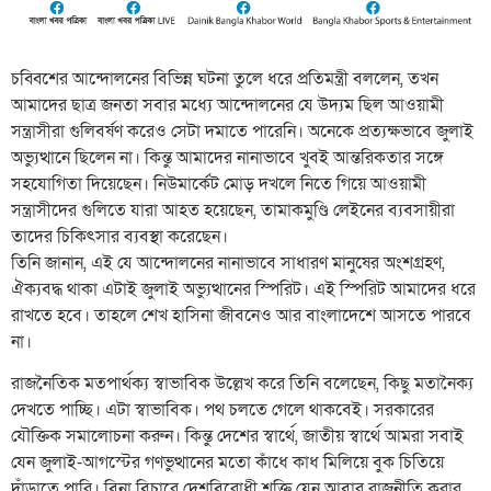
চব্বিশের আন্দোলনের বিভিন্ন ঘটনা তুলে ধরে প্রতিমন্ত্রী বললেন, তখন
আমাদের ছাত্র জনতা সবার মধ্যে আন্দোলনের যে উদ্যম ছিল আওয়ামী
সন্ত্রাসীরা গুলিবর্ষণ করেও সেটা দমাতে পারেনি। অনেকে প্রত্যক্ষভাবে জুলাই
অভ্যুত্থানে ছিলেন না। কিন্তু আমাদের নানাভাবে খুবই আন্তরিকতার সঙ্গে
সহযোগিতা দিয়েছেন। নিউমার্কেট মোড় দখলে নিতে গিয়ে আওয়ামী
সন্ত্রাসীদের গুলিতে যারা আহত হয়েছেন, তামাকমুণ্ডি লেইনের ব্যবসায়ীরা
তাদের চিকিৎসার ব্যবস্থা করেছেন।
তিনি জানান, এই যে আন্দোলনের নানাভাবে সাধারণ মানুষের অংশগ্রহণ,
ঐক্যবদ্ধ থাকা এটাই জুলাই অভ্যুত্থানের স্পিরিট। এই স্পিরিট আমাদের ধরে
রাখতে হবে। তাহলে শেখ হাসিনা জীবনেও আর বাংলাদেশে আসতে পারবে
না।
রাজনৈতিক মতপার্থক্য স্বাভাবিক উল্লেখ করে তিনি বলেছেন, কিছু মতানৈক্য
দেখতে পাচ্ছি। এটা স্বাভাবিক। পথ চলতে গেলে থাকবেই। সরকারের
যৌক্তিক সমালোচনা করুন। কিন্তু দেশের স্বার্থে, জাতীয় স্বার্থে আমরা সবাই
যেন জুলাই-আগস্টের গণভুত্থানের মতো কাঁধে কাধ মিলিয়ে বুক চিতিয়ে
দাঁড়াতে পারি। বিনা বিচারে দেশবিরোধী শক্তি যেন আবার রাজনীতি করার