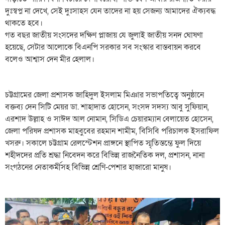
দুঃস্বপ্ন না দেখে, সেই দুঃসাহস যেন তাদের না হয় সেজন্য আমাদের ঐক্যবদ্ধ
থাকতে হবে।
গত বছর জাতীয় সংসদের দক্ষিণ প্লাজায় যে জুলাই জাতীয় সনদ ঘোষণা
হয়েছে, সেটার আলোকে বিএনপি সরকার সব সংস্কার বাস্তবায়ন করবে
বলেও আশ্বাস দেন মীর হেলাল।
চট্টগ্রামের জেলা প্রশাসক জাহিদুল ইসলাম মিঞার সভাপতিত্বে অনুষ্ঠানে
বক্তব্য দেন সিটি মেয়র ডা. শাহাদাত হোসেন, সংসদ সদস্য আবু সুফিয়ান,
এরশাদ উল্লাহ ও সাঈদ আল নোমান, সিডিএ চেয়ারম্যান বেলায়েত হোসেন,
জেলা পরিষদ প্রশাসক মাহবুবের রহমান শামীম, বিসিবি পরিচালক ইসরাফিল
খসরু। সকালে চট্টগ্রাম রেলস্টেশন প্রাঙ্গনে স্থাপিত স্মৃতিস্তম্ভে ফুল দিয়ে
শহীদদের প্রতি শ্রদ্ধা নিবেদন করে বিভিন্ন রাজনৈতিক দল, প্রশাসন, নানা
সংগঠনের নেতাকর্মীসহ বিভিন্ন শ্রেণি-পেশার হাজারো মানুষ।