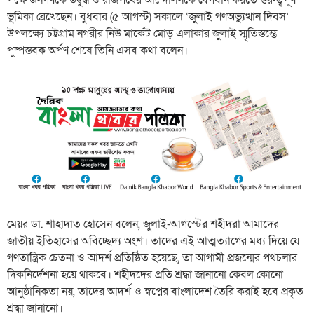
পক্ষে জনগণকে উদ্বুদ্ধ ও রাজপথের আন্দোলনকে বেগবান করতে গুরুত্বপূর্ণ
ভূমিকা রেখেছেন। বুধবার (৫ আগস্ট) সকালে ‘জুলাই গণঅভ্যুত্থান দিবস’
উপলক্ষ্যে চট্টগ্রাম নগরীর নিউ মার্কেট মোড় এলাকার জুলাই স্মৃতিস্তম্ভে
পুষ্পস্তবক অর্পণ শেষে তিনি এসব কথা বলেন।
মেয়র ডা. শাহাদাত হোসেন বলেন, জুলাই-আগস্টের শহীদরা আমাদের
জাতীয় ইতিহাসের অবিচ্ছেদ্য অংশ। তাদের এই আত্মত্যাগের মধ্য দিয়ে যে
গণতান্ত্রিক চেতনা ও আদর্শ প্রতিষ্ঠিত হয়েছে, তা আগামী প্রজন্মের পথচলার
দিকনির্দেশনা হয়ে থাকবে। শহীদদের প্রতি শ্রদ্ধা জানানো কেবল কোনো
আনুষ্ঠানিকতা নয়, তাদের আদর্শ ও স্বপ্নের বাংলাদেশ তৈরি করাই হবে প্রকৃত
শ্রদ্ধা জানানো।