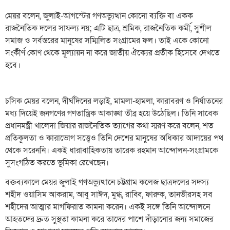
মেয়র বলেন, জুলাই-আগস্টের গণঅভ্যুত্থান কোনো ব্যক্তি বা একক
রাজনৈতিক দলের সাফল্য নয়; এটি ছাত্র, শ্রমিক, রাজনৈতিক কর্মী, সুশীল
সমাজ ও সর্বস্তরের মানুষের সম্মিলিত সংগ্রামের ফল। তাই একে কোনো
সংকীর্ণ কোণ থেকে মূল্যায়ন না করে জাতীয় ঐক্যের প্রতীক হিসেবে দেখতে
হবে।
চসিক মেয়র বলেন, দীর্ঘদিনের লড়াই, মামলা-হামলা, কারাবরণ ও নির্যাতনের
মধ্য দিয়েই জনগণের গণতান্ত্রিক আকাঙ্খা তীব্র হয়ে উঠেছিল। তিনি সাবেক
প্রধানমন্ত্রী খালেদা জিয়ার রাজনৈতিক ত্যাগের কথা স্মরণ করে বলেন, শত
প্রতিকূলতা ও কারাভোগ সত্ত্বেও তিনি দেশের মানুষের অধিকার আদায়ের পথ
থেকে সরেননি। একই ধারাবাহিকতায় তারেক রহমান আন্দোলন-সংগ্রামকে
সুসংগঠিত করতে ভূমিকা রেখেছেন।
বক্তব্যকালে মেয়র জুলাই গণঅভ্যুত্থানে চট্টগ্রাম কলেজ ছাত্রদলের সদস্য
শহীদ ওয়াসিম আকরাম, আবু সাঈদ, মুগ্ধ, রাব্বি, ফারুক, তানভীরসহ সব
শহীদের আত্মার মাগফিরাত কামনা করেন। একই সঙ্গে তিনি আন্দোলনে
আহতদের দ্রুত সুস্থতা কামনা করে তাদের পাশে দাঁড়ানোর জন্য সমাজের