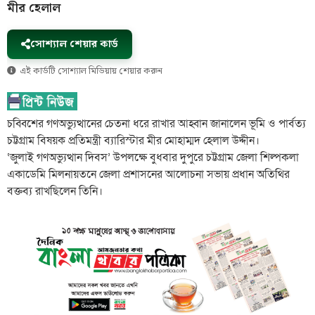
মীর হেলাল
সোশ্যাল শেয়ার কার্ড
এই কার্ডটি সোশ্যাল মিডিয়ায় শেয়ার করুন
চব্বিশের গণঅভ্যুত্থানের চেতনা ধরে রাখার আহ্বান জানালেন ভূমি ও পার্বত্য
চট্টগ্রাম বিষয়ক প্রতিমন্ত্রী ব্যারিস্টার মীর মোহাম্মদ হেলাল উদ্দীন।
‘জুলাই গণঅভ্যুত্থান দিবস’ উপলক্ষে বুধবার দুপুরে চট্টগ্রাম জেলা শিল্পকলা
একাডেমি মিলনায়তনে জেলা প্রশাসনের আলোচনা সভায় প্রধান অতিথির
বক্তব্য রাখছিলেন তিনি।