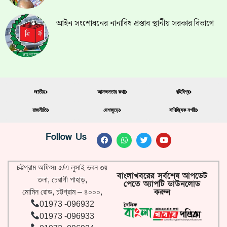
আইন সংশোধনের নানাবিধ প্রস্তাব স্থানীয় সরকার বিভাগে
জাতীয়
আমজনতার কথা
বহিবিশ্ব
রাজনীতি
দেশজুড়ে
বাণিজ্যিক নগরী
Follow Us
চট্টগ্রাম অফিসঃ ৫/এ লুসাই ভবন ৩য়
বাংলাখবরের সর্বশেষ আপডেট
তলা, চেরাগী পাহাড়,
পেতে অ্যাপটি ডাউনলোড
করুন
মোমিন রোড, চট্টগ্রাম – ৪০০০,
01973 -096932
01973 -096933