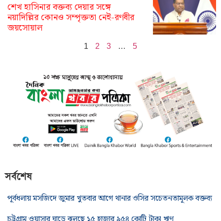
শেখ হাসিনার বক্তব্য দেয়ার সঙ্গে
নয়াদিল্লির কোনও সম্পৃক্ততা নেই-রণধীর
জয়সোয়াল
1
2
3
…
5
সর্বশেষ
পূর্বধলায় মসজিদে জুমার খুতবার আগে থানার ওসির সচেতনতামূলক বক্তব্য
চট্টগ্রাম ওয়াসার ঘাড়ে ঝুলছে ১৫ হাজার ৯৫৪ কোটি টাকা ঋণ