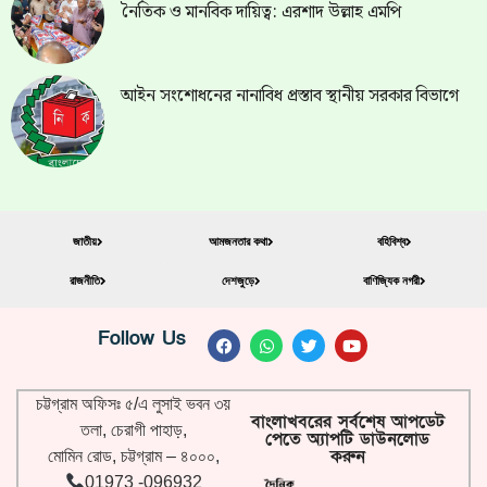
নৈতিক ও মানবিক দায়িত্ব: এরশাদ উল্লাহ এমপি
আইন সংশোধনের নানাবিধ প্রস্তাব স্থানীয় সরকার বিভাগে
জাতীয়
আমজনতার কথা
বহিবিশ্ব
রাজনীতি
দেশজুড়ে
বাণিজ্যিক নগরী
Follow Us
চট্টগ্রাম অফিসঃ ৫/এ লুসাই ভবন ৩য়
বাংলাখবরের সর্বশেষ আপডেট
তলা, চেরাগী পাহাড়,
পেতে অ্যাপটি ডাউনলোড
করুন
মোমিন রোড, চট্টগ্রাম – ৪০০০,
01973 -096932