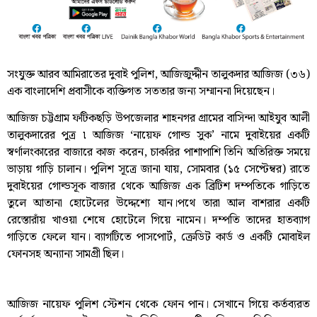
সংযুক্ত আরব আমিরাতের দুবাই পুলিশ, আজিজুদ্দীন তালুকদার আজিজ (৩৬)
এক বাংলাদেশি প্রবাসীকে ব্যক্তিগত সততার জন্য সম্মাননা দিয়েছেন।
আজিজ চট্টগ্রাম ফটিকছড়ি উপজেলার শাহনগর গ্রামের বাসিন্দা আইযুব আলী
তালুকদারের পুত্র ৷ আজিজ ‘নায়েফ গোল্ড সুক’ নামে দুবাইয়ের একটি
স্বর্ণালংকারের বাজারে কাজ করেন, চাকরির পাশাপাশি তিনি অতিরিক্ত সময়ে
ভাড়ায় গাড়ি চালান। পুলিশ সূত্রে জানা যায়, সোমবার (১৫ সেপ্টেম্বর) রাতে
দুবাইয়ের গোল্ডসূক বাজার থেকে আজিজ এক ব্রিটিশ দম্পতিকে গাড়িতে
তুলে আতানা হোটেলের উদ্দেশ্যে যান।পথে তারা আল বাশরার একটি
রেস্তোরাঁয় খাওয়া শেষে হোটেলে গিয়ে নামেন। দম্পতি তাদের হাতব্যাগ
গাড়িতে ফেলে যান। ব্যাগটিতে পাসপোর্ট, ক্রেডিট কার্ড ও একটি মোবাইল
ফোনসহ অন্যান্য সামগ্রী ছিল।
আজিজ নায়েফ পুলিশ স্টেশন থেকে ফোন পান। সেখানে গিয়ে কর্তব্যরত