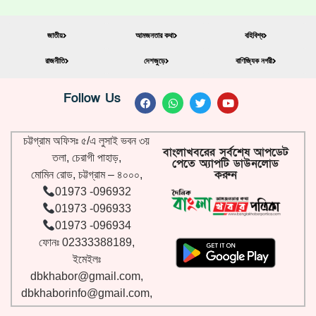
জাতীয়
আমজনতার কথা
বহিবিশ্ব
রাজনীতি
দেশজুড়ে
বাণিজ্যিক নগরী
Follow Us
চট্টগ্রাম অফিসঃ ৫/এ লুসাই ভবন ৩য়
বাংলাখবরের সর্বশেষ আপডেট
তলা, চেরাগী পাহাড়,
পেতে অ্যাপটি ডাউনলোড
করুন
মোমিন রোড, চট্টগ্রাম – ৪০০০,
01973 -096932
01973 -096933
01973 -096934
ফোনঃ 02333388189,
ইমেইলঃ
dbkhabor@gmail.com
,
dbkhaborinfo@gmail.com
,