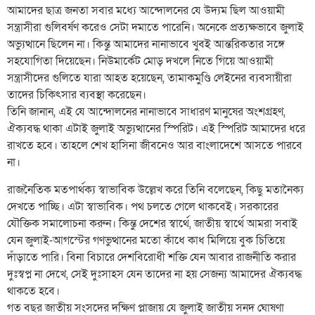
আমাদের ছাত্র জনতা সবার মধ্যে আন্দোলনের যে উদ্যম ছিল আওয়ামী
সন্ত্রাসীরা গুলিবর্ষণ করেও সেটা দমাতে পারেনি। অনেকে প্রত্যক্ষভাবে জুলাই
অভ্যুত্থানে ছিলেন না। কিন্তু আমাদের নানাভাবে খুবই আন্তরিকতার সঙ্গে
সহযোগিতা দিয়েছেন। নিউমার্কেট মোড় দখলে নিতে গিয়ে আওয়ামী
সন্ত্রাসীদের গুলিতে যারা আহত হয়েছেন, তামাকমুণ্ডি লেইনের ব্যবসায়ীরা
তাদের চিকিৎসার ব্যবস্থা করেছেন।
তিনি জানান, এই যে আন্দোলনের নানাভাবে সাধারণ মানুষের অংশগ্রহণ,
ঐক্যবদ্ধ থাকা এটাই জুলাই অভ্যুত্থানের স্পিরিট। এই স্পিরিট আমাদের ধরে
রাখতে হবে। তাহলে শেখ হাসিনা জীবনেও আর বাংলাদেশে আসতে পারবে
না।
রাজনৈতিক মতপার্থক্য স্বাভাবিক উল্লেখ করে তিনি বলেছেন, কিছু মতানৈক্য
দেখতে পাচ্ছি। এটা স্বাভাবিক। পথ চলতে গেলে থাকবেই। সরকারের
যৌক্তিক সমালোচনা করুন। কিন্তু দেশের স্বার্থে, জাতীয় স্বার্থে আমরা সবাই
যেন জুলাই-আগস্টের গণভুত্থানের মতো কাঁধে কাধ মিলিয়ে বুক চিতিয়ে
দাঁড়াতে পারি। বিনা বিচারে দেশবিরোধী শক্তি যেন আবার রাজনীতি করার
দুঃস্বপ্ন না দেখে, সেই দুঃসাহস যেন তাদের না হয় সেজন্য আমাদের ঐক্যবদ্ধ
থাকতে হবে।
গত বছর জাতীয় সংসদের দক্ষিণ প্লাজায় যে জুলাই জাতীয় সনদ ঘোষণা