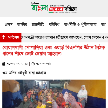
প্রচ্ছদ
জাতীয়
রাজনীতি
বহিবিশ্ব
অর্থনীতি ও পুঁজিবাজার
আমজ
বর নিতে প্রধানমন্ত্রী তারেক রহমান চট্টগ্রামে আসছেন, যোগ দেবেন ৫ কর্মসূচি
সর্বশেষ
বোয়ালখালী পোপাদিয়া ৩নং ওয়ার্ড় বিএনপির উঠান বৈঠক
ধানের শীষে ভোট দেয়ার আহ্বান।
নভেম্বর ২৩, ২০২৫
৫:০০ অপরাহ্ণ
এম মনির চৌধুরী রানা চট্টগ্রাম