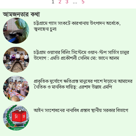
1
2
3
…
5
আমজনতার কথা
চট্টগ্রামে গ্যাস সংকটে কারখানায় উৎপাদন অর্ধেকে,
জ্বলছেনা চুলা
চট্টগ্রাম ওয়াসার বিলিং সিস্টেমে ওয়ান-স্টপ সার্ভিস চালুর
উদ্যোগ : এমডি প্রকৌশলী সেলিম মো: জানে আলম
প্রাকৃতিক দুর্যোগে ক্ষতিগ্রস্ত মানুষের পাশে দাঁড়ানো আমাদের
নৈতিক ও মানবিক দায়িত্ব: এরশাদ উল্লাহ এমপি
আইন সংশোধনের নানাবিধ প্রস্তাব স্থানীয় সরকার বিভাগে