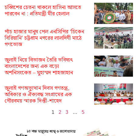
চব্বিশের চেতনা থাকলে হাসিনা আসতে
পারবেন না : প্রতিমন্ত্রী মীর হেলাল
পাঁচ হাজার মানুষ পেল এনসিপির ‘চিকেন
বিরিয়ানি’ চট্টগ্রাম নগরের লালদিঘী মাঠে
গণভোজ
জুলাই নিয়ে বিভাজন তৈরি ভবিষ্যৎ
বাংলাদেশের জন্য এক বড়ো
অশনিসংকেত – মুহাম্মদ শাহজাহান
জুলাই গণঅভ্যুত্থান দিবস গণতন্ত্র,
অধিকার ও ঐক্যবদ্ধ সংগ্রামের এক
গৌরবময় স্মারক দিপ্তী-শাহেদ
1
2
3
…
5