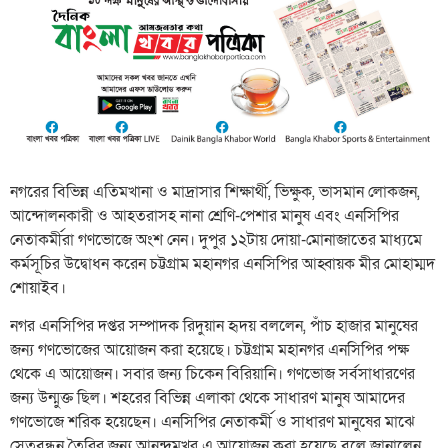
নগরের বিভিন্ন এতিমখানা ও মাদ্রাসার শিক্ষার্থী, ভিক্ষুক, ভাসমান লোকজন,
আন্দোলনকারী ও আহতরাসহ নানা শ্রেণি-পেশার মানুষ এবং এনসিপির
নেতাকর্মীরা গণভোজে অংশ নেন। দুপুর ১২টায় দোয়া-মোনাজাতের মাধ্যমে
কর্মসূচির উদ্বোধন করেন চট্টগ্রাম মহানগর এনসিপির আহ্বায়ক মীর মোহাম্মদ
শোয়াইব।
নগর এনসিপির দপ্তর সম্পাদক রিদুয়ান হৃদয় বললেন, পাঁচ হাজার মানুষের
জন্য গণভোজের আয়োজন করা হয়েছে। চট্টগ্রাম মহানগর এনসিপির পক্ষ
থেকে এ আয়োজন। সবার জন্য চিকেন বিরিয়ানি। গণভোজ সর্বসাধারণের
জন্য উন্মুক্ত ছিল। শহরের বিভিন্ন এলাকা থেকে সাধারণ মানুষ আমাদের
গণভোজে শরিক হয়েছেন। এনসিপির নেতাকর্মী ও সাধারণ মানুষের মাঝে
সেতুবন্ধন তৈরির জন্য আনন্দমুখর এ আয়োজন করা হয়েছে বলে জানালেন