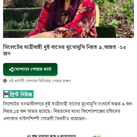
সিলেটের যাত্রীবাহী দুই বাসের মুখোমুখি নিহত ৯,আহত -১৩
জন
সোশ্যাল শেয়ার কার্ড
এই কার্ডটি সোশ্যাল মিডিয়ায় শেয়ার করুন
সিলেটের ওসমানীনগরে দুই যাত্রীবাহী বাসের মুখোমুখি সংঘর্ষে অন্তত ৯ জন
নিহত,১৩ জন আহত হয়েছে। নিহতদের মধ্যে কিশোরগঞ্জের চন্ডিবের
এলাকার বাউলশিল্পী পেহেলী ভৈরবীও রয়েছেন।