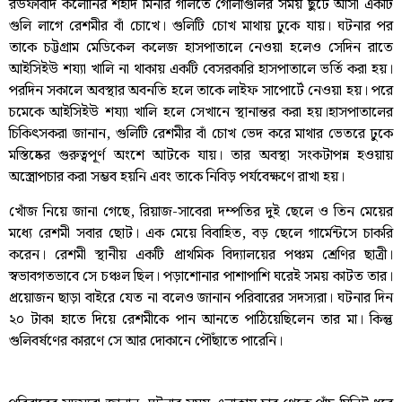
রউফাবাদ কলোনির শহীদ মিনার গলিতে গোলাগুলির সময় ছুটে আসা একটি
গুলি লাগে রেশমীর বাঁ চোখে। গুলিটি চোখ মাথায় ঢুকে যায়। ঘটনার পর
তাকে চট্টগ্রাম মেডিকেল কলেজ হাসপাতালে নেওয়া হলেও সেদিন রাতে
আইসিইউ শয্যা খালি না থাকায় একটি বেসরকারি হাসপাতালে ভর্তি করা হয়।
পরদিন সকালে অবস্থার অবনতি হলে তাকে লাইফ সাপোর্টে নেওয়া হয়। পরে
চমেকে আইসিইউ শয্যা খালি হলে সেখানে স্থানান্তর করা হয়।হাসপাতালের
চিকিৎসকরা জানান, গুলিটি রেশমীর বাঁ চোখ ভেদ করে মাথার ভেতরে ঢুকে
মস্তিষ্কের গুরুত্বপূর্ণ অংশে আটকে যায়। তার অবস্থা সংকটাপন্ন হওয়ায়
অস্ত্রোপচার করা সম্ভব হয়নি এবং তাকে নিবিড় পর্যবেক্ষণে রাখা হয়।
খোঁজ নিয়ে জানা গেছে, রিয়াজ-সাবেরা দম্পতির দুই ছেলে ও তিন মেয়ের
মধ্যে রেশমী সবার ছোট। এক মেয়ে বিবাহিত, বড় ছেলে গার্মেন্টসে চাকরি
করেন। রেশমী স্থানীয় একটি প্রাথমিক বিদ্যালয়ের পঞ্চম শ্রেণির ছাত্রী।
স্বভাবগতভাবে সে চঞ্চল ছিল। পড়াশোনার পাশাপাশি ঘরেই সময় কাটত তার।
প্রয়োজন ছাড়া বাইরে যেত না বলেও জানান পরিবারের সদস্যরা। ঘটনার দিন
২০ টাকা হাতে দিয়ে রেশমীকে পান আনতে পাঠিয়েছিলেন তার মা। কিন্তু
গুলিবর্ষণের কারণে সে আর দোকানে পৌঁছাতে পারেনি।