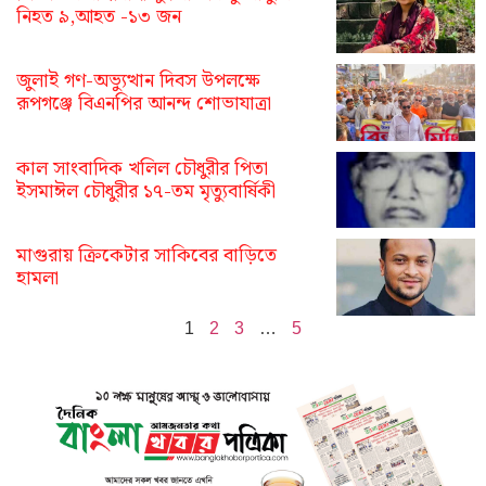
নিহত ৯,আহত -১৩ জন
জুলাই গণ-অভ্যুত্থান দিবস উপলক্ষে
রূপগঞ্জে বিএনপির আনন্দ শোভাযাত্রা
কাল সাংবাদিক খলিল চৌধুরীর পিতা
ইসমাঈল চৌধুরীর ১৭-তম মৃত্যুবার্ষিকী
মাগুরায় ক্রিকেটার সাকিবের বাড়িতে
হামলা
1
2
3
…
5