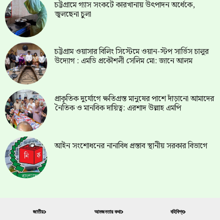
চট্টগ্রামে গ্যাস সংকটে কারখানায় উৎপাদন অর্ধেকে,
জ্বলছেনা চুলা
চট্টগ্রাম ওয়াসার বিলিং সিস্টেমে ওয়ান-স্টপ সার্ভিস চালুর
উদ্যোগ : এমডি প্রকৌশলী সেলিম মো: জানে আলম
প্রাকৃতিক দুর্যোগে ক্ষতিগ্রস্ত মানুষের পাশে দাঁড়ানো আমাদের
নৈতিক ও মানবিক দায়িত্ব: এরশাদ উল্লাহ এমপি
আইন সংশোধনের নানাবিধ প্রস্তাব স্থানীয় সরকার বিভাগে
জাতীয়
আমজনতার কথা
বহিবিশ্ব