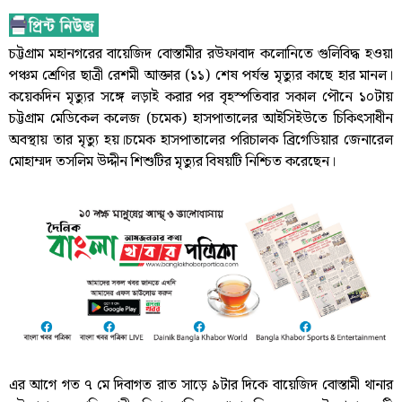
চট্টগ্রাম মহানগরের বায়েজিদ বোস্তামীর রউফাবাদ কলোনিতে গুলিবিদ্ধ হওয়া
পঞ্চম শ্রেণির ছাত্রী রেশমী আক্তার (১১) শেষ পর্যন্ত মৃত্যুর কাছে হার মানল।
কয়েকদিন মৃত্যুর সঙ্গে লড়াই করার পর বৃহস্পতিবার সকাল পৌনে ১০টায়
চট্টগ্রাম মেডিকেল কলেজ (চমেক) হাসপাতালের আইসিইউতে চিকিৎসাধীন
অবস্থায় তার মৃত্যু হয়।চমেক হাসপাতালের পরিচালক ব্রিগেডিয়ার জেনারেল
মোহাম্মদ তসলিম উদ্দীন শিশুটির মৃত্যুর বিষয়টি নিশ্চিত করেছেন।
এর আগে গত ৭ মে দিবাগত রাত সাড়ে ৯টার দিকে বায়েজিদ বোস্তামী থানার