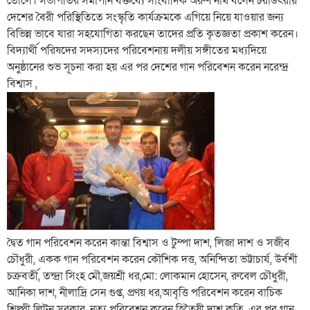
তোলে। সভাপতির সমাপনি বক্তব্যে সাংবাদিক অরুণ নাথ বলেন চরাউৎরায়
দেশের বৈরী পরিস্থিতিতে সংস্কৃতি কার্যক্রমকে এগিয়ে নিয়ে যাওয়ার জন্য
বিভিন্ন ভাবে যারা সহযোগিতা করছেন তাদের প্রতি কৃতজ্ঞতা প্রকাশ করেন।
বিদ্যার্থী পরিষদের সদস্যদের পরিবেশনায় দলীয় সঙ্গীতের মধ্যদিয়ে
অনুষ্ঠানের শুভ সূচনা করা হয় এর পর দেশের গান পরিবেশন করেন নরেন্দ্র
বিশ্বাস ,
দ্বৈত গান পরিবেশন করেন কান্তা বিশ্বাস ও টুম্পা দাশ, লিজা দাশ ও সজীব
চৌধুরী, একক গান পরিবেশন করেন কৌশিক দত্ত, অনিন্দিতা ভট্টাচার্য, উর্বশী
চক্রবর্তী, তন্দ্রা সিংহ মৌ,জয়শ্রী ধর,মো: লোকমান হোসেন, রুবেল চৌধুরী,
আনিকা দাশ, নীলাদ্রি সেন গুপ্ত, প্রণয় ধর,আবৃত্তি পরিবেশন করেন বাচিক
শিল্পী লিটন সরকার, নৃত্য পরিবেশন করেন হিতৈষী দাশ কৃতি, এর পর গান