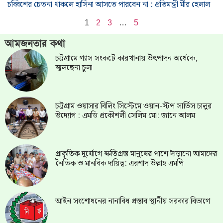
চব্বিশের চেতনা থাকলে হাসিনা আসতে পারবেন না : প্রতিমন্ত্রী মীর হেলাল
1
2
3
…
5
আমজনতার কথা
চট্টগ্রামে গ্যাস সংকটে কারখানায় উৎপাদন অর্ধেকে,
জ্বলছেনা চুলা
চট্টগ্রাম ওয়াসার বিলিং সিস্টেমে ওয়ান-স্টপ সার্ভিস চালুর
উদ্যোগ : এমডি প্রকৌশলী সেলিম মো: জানে আলম
প্রাকৃতিক দুর্যোগে ক্ষতিগ্রস্ত মানুষের পাশে দাঁড়ানো আমাদের
নৈতিক ও মানবিক দায়িত্ব: এরশাদ উল্লাহ এমপি
আইন সংশোধনের নানাবিধ প্রস্তাব স্থানীয় সরকার বিভাগে