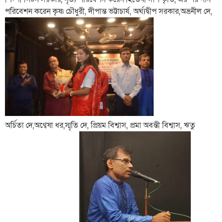
পরিবেশন করেন কৃষ্ণ চৌধুরী, দীপান্ত ভট্টাচার্য, অর্ঘ্যদ্বীপ সরকার,অভ্রনীল দে,
অর্চিতা দে,অণ্বেষা ধর,স্মৃতি দে, প্রিয়ম বিশ্বাস, প্রমা অবন্তী বিশ্বাস, ঋতু