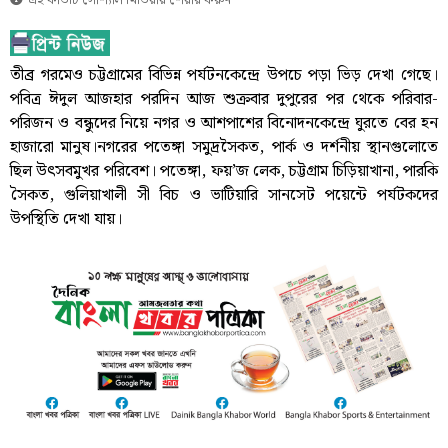
এই কার্ডটি সোশ্যাল মিডিয়ায় শেয়ার করুন
তীব্র গরমেও চট্টগ্রামের বিভিন্ন পর্যটনকেন্দ্রে উপচে পড়া ভিড় দেখা গেছে।
পবিত্র ঈদুল আজহার পরদিন আজ শুক্রবার দুপুরের পর থেকে পরিবার-
পরিজন ও বন্ধুদের নিয়ে নগর ও আশপাশের বিনোদনকেন্দ্রে ঘুরতে বের হন
হাজারো মানুষ।নগরের পতেঙ্গা সমুদ্রসৈকত, পার্ক ও দর্শনীয় স্থানগুলোতে
ছিল উৎসবমুখর পরিবেশ। পতেঙ্গা, ফয়’জ লেক, চট্টগ্রাম চিড়িয়াখানা, পারকি
সৈকত, গুলিয়াখালী সী বিচ ও ভাটিয়ারি সানসেট পয়েন্টে পর্যটকদের
উপস্থিতি দেখা যায়।