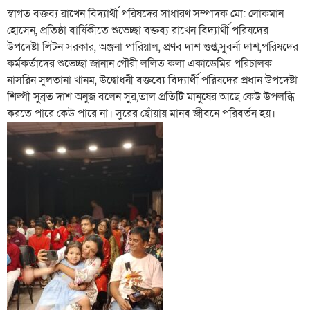
স্বাগত বক্তব্য রাখেন বিদ্যার্থী পরিষদের সাধারণ সম্পাদক মো: লোকমান
হোসেন, প্রতিষ্ঠা বার্ষিকীতে শুভেচ্ছা বক্তব্য রাখেন বিদ্যার্থী পরিষদের
উপদেষ্টা লিটন সরকার, অঞ্জনা পারিয়াল, প্রণব দাশ গুপ্ত,সুবর্না দাশ,পরিষদের
কর্মকর্তাদের শুভেচ্ছা জানান গৌরী ললিত কলা একাডেমির পরিচালক
নাসরিন সুলতানা খানম, উদ্বোধনী বক্তব্যে বিদ্যার্থী পরিষদের প্রধান উপদেষ্টা
শিল্পী সুব্রত দাশ অনুজ বলেন সুর,তাল প্রতিটি মানুষের আছে কেউ উপলব্ধি
করতে পারে কেউ পারে না। সুরের ছোঁয়ায় মানব জীবনে পরিবর্তন হয়।