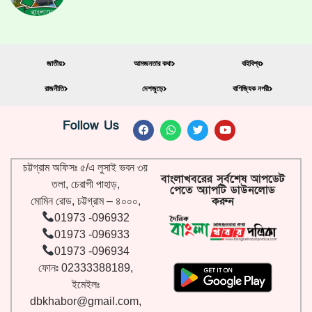
জাতীয়
আমজনতার কথা
বহিবিশ্ব
রাজনীতি
দেশজুড়ে
বাণিজ্যিক নগরী
Follow Us
চট্টগ্রাম অফিসঃ ৫/এ লুসাই ভবন ৩য়
বাংলাখবরের সর্বশেষ আপডেট
তলা, চেরাগী পাহাড়,
পেতে অ্যাপটি ডাউনলোড
করুন
মোমিন রোড, চট্টগ্রাম – ৪০০০,
01973 -096932
01973 -096933
01973 -096934
ফোনঃ 02333388189,
ইমেইলঃ
dbkhabor@gmail.com
,