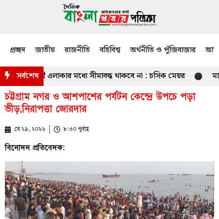
প্রচ্ছদ
জাতীয়
রাজনীতি
বহিবিশ্ব
অর্থনীতি ও পুঁজিবাজার
আমজ
র্দিষ্ট এলাকার মধ্যে সীমাবদ্ধ থাকবে না : চসিক মেয়র
সর্বশেষ
মাগুরায় ক্
চট্টগ্রাম নগর ও আশপাশের পর্যটন কেন্দ্রে উপচে পড়া
ভীড়,নিরাপত্তা জোরদার
মে ২৯, ২০২৬
৮:৩০ পূর্বাহ্ণ
বিনোদন প্রতিবেদক: