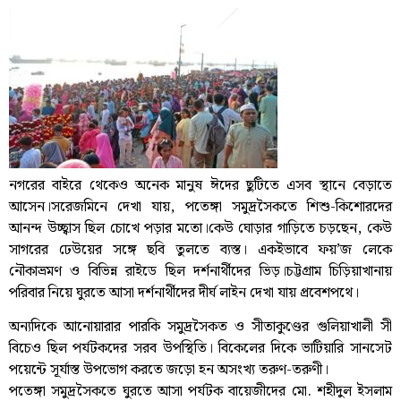
নগরের বাইরে থেকেও অনেক মানুষ ঈদের ছুটিতে এসব স্থানে বেড়াতে
আসেন।সরেজমিনে দেখা যায়, পতেঙ্গা সমুদ্রসৈকতে শিশু-কিশোরদের
আনন্দ উচ্ছ্বাস ছিল চোখে পড়ার মতো।কেউ ঘোড়ার গাড়িতে চড়ছেন, কেউ
সাগরের ঢেউয়ের সঙ্গে ছবি তুলতে ব্যস্ত। একইভাবে ফয়’জ লেকে
নৌকাভ্রমণ ও বিভিন্ন রাইডে ছিল দর্শনার্থীদের ভিড়।চট্টগ্রাম চিড়িয়াখানায়
পরিবার নিয়ে ঘুরতে আসা দর্শনার্থীদের দীর্ঘ লাইন দেখা যায় প্রবেশপথে।
অন্যদিকে আনোয়ারার পারকি সমুদ্রসৈকত ও সীতাকুণ্ডের গুলিয়াখালী সী
বিচেও ছিল পর্যটকদের সরব উপস্থিতি। বিকেলের দিকে ভাটিয়ারি সানসেট
পয়েন্টে সূর্যাস্ত উপভোগ করতে জড়ো হন অসংখ্য তরুণ-তরুণী।
পতেঙ্গা সমুদ্রসৈকতে ঘুরতে আসা পর্যটক বায়েজীদের মো. শহীদুল ইসলাম