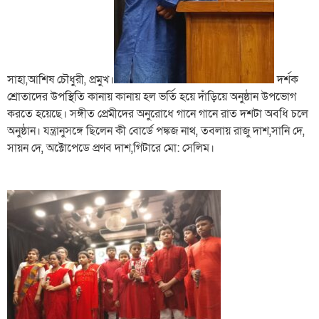
সাহা,আশিষ চৌধুরী, প্রমুখ।
দর্শক
শ্রোতাদের উপস্থিতি কানায় কানায় হল ভর্তি হয়ে দাঁড়িয়ে অনুষ্ঠান উপভোগ
করতে হয়েছে। সঙ্গীত প্রেমীদের অনুরোধে গানে গানে রাত দশটা অবধি চলে
অনুষ্ঠান। যন্ত্রানুসঙ্গে ছিলেন কী বোর্ডে পঙ্কজ নাথ, তবলায় রাজু দাশ,সানি দে,
সায়ন দে, অক্টোপেডে প্রণব দাশ,গিটারে মো: সেলিম।