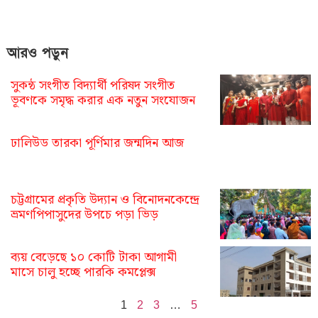
আরও পড়ুন
সুকন্ঠ সংগীত বিদ্যার্থী পরিষদ সংগীত
ভূবণকে সমৃদ্ধ করার এক নতুন সংযোজন
ঢালিউড তারকা পূর্ণিমার জন্মদিন আজ
চট্টগ্রামের প্রকৃতি উদ্যান ও বিনোদনকেন্দ্রে
ভ্রমণপিপাসুদের উপচে পড়া ভিড়
ব্যয় বেড়েছে ১০ কোটি টাকা আগামী
মাসে চালু হচ্ছে পারকি কমপ্লেক্স
1
2
3
…
5