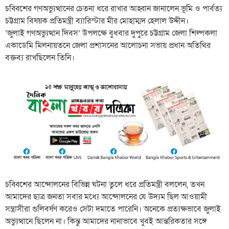
চব্বিশের গণঅভ্যুত্থানের চেতনা ধরে রাখার আহ্বান জানালেন ভূমি ও পার্বত্য
চট্টগ্রাম বিষয়ক প্রতিমন্ত্রী ব্যারিস্টার মীর মোহাম্মদ হেলাল উদ্দীন।
‘জুলাই গণঅভ্যুত্থান দিবস’ উপলক্ষে বুধবার দুপুরে চট্টগ্রাম জেলা শিল্পকলা
একাডেমি মিলনায়তনে জেলা প্রশাসনের আলোচনা সভায় প্রধান অতিথির
বক্তব্য রাখছিলেন তিনি।
চব্বিশের আন্দোলনের বিভিন্ন ঘটনা তুলে ধরে প্রতিমন্ত্রী বললেন, তখন
আমাদের ছাত্র জনতা সবার মধ্যে আন্দোলনের যে উদ্যম ছিল আওয়ামী
সন্ত্রাসীরা গুলিবর্ষণ করেও সেটা দমাতে পারেনি। অনেকে প্রত্যক্ষভাবে জুলাই
অভ্যুত্থানে ছিলেন না। কিন্তু আমাদের নানাভাবে খুবই আন্তরিকতার সঙ্গে