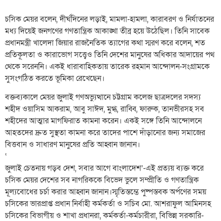
চসিক মেয়র বলেন, দীর্ঘদিনের লড়াই, মামলা-হামলা, কারাবরণ ও নির্যাতনের
মধ্য দিয়েই জনগণের গণতান্ত্রিক আকাঙ্খা তীব্র হয়ে উঠেছিল। তিনি সাবেক
প্রধানমন্ত্রী খালেদা জিয়ার রাজনৈতিক ত্যাগের কথা স্মরণ করে বলেন, শত
প্রতিকূলতা ও কারাভোগ সত্ত্বেও তিনি দেশের মানুষের অধিকার আদায়ের পথ
থেকে সরেননি। একই ধারাবাহিকতায় তারেক রহমান আন্দোলন-সংগ্রামকে
সুসংগঠিত করতে ভূমিকা রেখেছেন।
বক্তব্যকালে মেয়র জুলাই গণঅভ্যুত্থানে চট্টগ্রাম কলেজ ছাত্রদলের সদস্য
শহীদ ওয়াসিম আকরাম, আবু সাঈদ, মুগ্ধ, রাব্বি, ফারুক, তানভীরসহ সব
শহীদের আত্মার মাগফিরাত কামনা করেন। একই সঙ্গে তিনি আন্দোলনে
আহতদের দ্রুত সুস্থতা কামনা করে তাদের পাশে দাঁড়ানোর জন্য সমাজের
বিত্তবান ও সাধারণ মানুষের প্রতি আহ্বান জানান।
‘
জুলাই চেতনায় গড়ব দেশ, সবার আগে বাংলাদেশ’-এই প্রত্যয় ব্যক্ত করে
চসিক মেয়র দেশের সব নাগরিককে বিভেদ ভুলে সম্প্রীতি ও গণতান্ত্রিক
মূল্যবোধের চর্চা করার আহ্বান জানান।স্মৃতিস্তম্ভে পুষ্পস্তবক অর্পণের সময়
চসিকের ভারপ্রাপ্ত প্রধান নির্বাহী কর্মকর্তা ও সচিব মো. আশরাফুল আমিনসহ
চসিকের বিভাগীয় ও শাখা প্রধানরা, কর্মকর্তা-কর্মচারীরা, বিভিন্ন সরকারি-