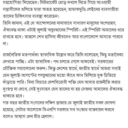
সহযোগিতা দিয়েছেন। নিউমার্কেট মোড় দখলে নিতে গিয়ে আওয়ামী
সন্ত্রাসীদের গুলিতে যারা আহত হয়েছেন, তামাকমুণ্ডি লেইনের ব্যবসায়ীরা
তাদের চিকিৎসার ব্যবস্থা করেছেন।
তিনি জানান, এই যে আন্দোলনের নানাভাবে সাধারণ মানুষের অংশগ্রহণ,
ঐক্যবদ্ধ থাকা এটাই জুলাই অভ্যুত্থানের স্পিরিট। এই স্পিরিট আমাদের ধরে
রাখতে হবে। তাহলে শেখ হাসিনা জীবনেও আর বাংলাদেশে আসতে পারবে
না।
রাজনৈতিক মতপার্থক্য স্বাভাবিক উল্লেখ করে তিনি বলেছেন, কিছু মতানৈক্য
দেখতে পাচ্ছি। এটা স্বাভাবিক। পথ চলতে গেলে থাকবেই। সরকারের
যৌক্তিক সমালোচনা করুন। কিন্তু দেশের স্বার্থে, জাতীয় স্বার্থে আমরা সবাই
যেন জুলাই-আগস্টের গণভুত্থানের মতো কাঁধে কাধ মিলিয়ে বুক চিতিয়ে
দাঁড়াতে পারি। বিনা বিচারে দেশবিরোধী শক্তি যেন আবার রাজনীতি করার
দুঃস্বপ্ন না দেখে, সেই দুঃসাহস যেন তাদের না হয় সেজন্য আমাদের ঐক্যবদ্ধ
থাকতে হবে।
গত বছর জাতীয় সংসদের দক্ষিণ প্লাজায় যে জুলাই জাতীয় সনদ ঘোষণা
হয়েছে, সেটার আলোকে বিএনপি সরকার সব সংস্কার বাস্তবায়ন করবে
বলেও আশ্বাস দেন মীর হেলাল।