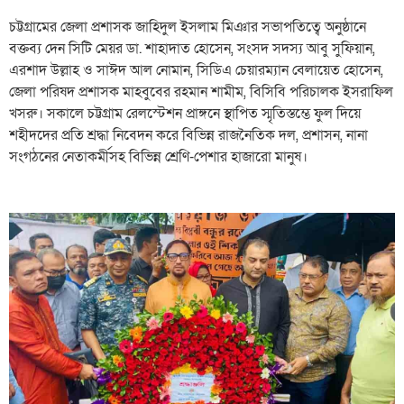
চট্টগ্রামের জেলা প্রশাসক জাহিদুল ইসলাম মিঞার সভাপতিত্বে অনুষ্ঠানে
বক্তব্য দেন সিটি মেয়র ডা. শাহাদাত হোসেন, সংসদ সদস্য আবু সুফিয়ান,
এরশাদ উল্লাহ ও সাঈদ আল নোমান, সিডিএ চেয়ারম্যান বেলায়েত হোসেন,
জেলা পরিষদ প্রশাসক মাহবুবের রহমান শামীম, বিসিবি পরিচালক ইসরাফিল
খসরু। সকালে চট্টগ্রাম রেলস্টেশন প্রাঙ্গনে স্থাপিত স্মৃতিস্তম্ভে ফুল দিয়ে
শহীদদের প্রতি শ্রদ্ধা নিবেদন করে বিভিন্ন রাজনৈতিক দল, প্রশাসন, নানা
সংগঠনের নেতাকর্মীসহ বিভিন্ন শ্রেণি-পেশার হাজারো মানুষ।