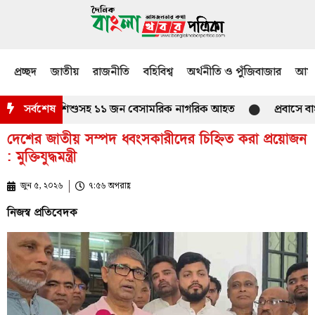
প্রচ্ছদ
জাতীয়
রাজনীতি
বহিবিশ্ব
অর্থনীতি ও পুঁজিবাজার
আমজ
িণাঞ্চলে শিশুসহ ১১ জন বেসামরিক নাগরিক আহত
সর্বশেষ
প্রবাসে বাংলাদে
দেশের জাতীয় সম্পদ ধ্বংসকারীদের চিহ্নিত করা প্রয়োজন
: মুক্তিযুদ্ধমন্ত্রী
জুন ৫, ২০২৬
৭:৫৬ অপরাহ্ণ
নিজস্ব প্রতিবেদক