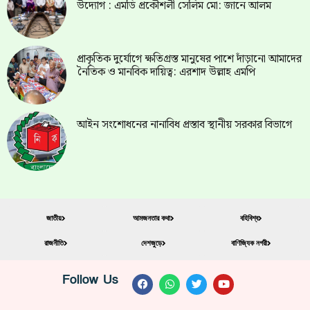
উদ্যোগ : এমডি প্রকৌশলী সেলিম মো: জানে আলম
প্রাকৃতিক দুর্যোগে ক্ষতিগ্রস্ত মানুষের পাশে দাঁড়ানো আমাদের
নৈতিক ও মানবিক দায়িত্ব: এরশাদ উল্লাহ এমপি
আইন সংশোধনের নানাবিধ প্রস্তাব স্থানীয় সরকার বিভাগে
জাতীয়
আমজনতার কথা
বহিবিশ্ব
রাজনীতি
দেশজুড়ে
বাণিজ্যিক নগরী
Follow Us