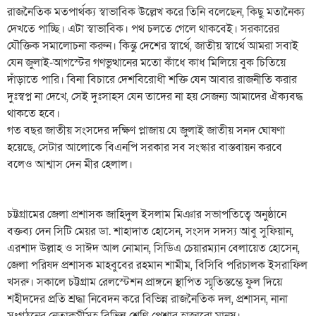
রাজনৈতিক মতপার্থক্য স্বাভাবিক উল্লেখ করে তিনি বলেছেন, কিছু মতানৈক্য
দেখতে পাচ্ছি। এটা স্বাভাবিক। পথ চলতে গেলে থাকবেই। সরকারের
যৌক্তিক সমালোচনা করুন। কিন্তু দেশের স্বার্থে, জাতীয় স্বার্থে আমরা সবাই
যেন জুলাই-আগস্টের গণভুত্থানের মতো কাঁধে কাধ মিলিয়ে বুক চিতিয়ে
দাঁড়াতে পারি। বিনা বিচারে দেশবিরোধী শক্তি যেন আবার রাজনীতি করার
দুঃস্বপ্ন না দেখে, সেই দুঃসাহস যেন তাদের না হয় সেজন্য আমাদের ঐক্যবদ্ধ
থাকতে হবে।
গত বছর জাতীয় সংসদের দক্ষিণ প্লাজায় যে জুলাই জাতীয় সনদ ঘোষণা
হয়েছে, সেটার আলোকে বিএনপি সরকার সব সংস্কার বাস্তবায়ন করবে
বলেও আশ্বাস দেন মীর হেলাল।
চট্টগ্রামের জেলা প্রশাসক জাহিদুল ইসলাম মিঞার সভাপতিত্বে অনুষ্ঠানে
বক্তব্য দেন সিটি মেয়র ডা. শাহাদাত হোসেন, সংসদ সদস্য আবু সুফিয়ান,
এরশাদ উল্লাহ ও সাঈদ আল নোমান, সিডিএ চেয়ারম্যান বেলায়েত হোসেন,
জেলা পরিষদ প্রশাসক মাহবুবের রহমান শামীম, বিসিবি পরিচালক ইসরাফিল
খসরু। সকালে চট্টগ্রাম রেলস্টেশন প্রাঙ্গনে স্থাপিত স্মৃতিস্তম্ভে ফুল দিয়ে
শহীদদের প্রতি শ্রদ্ধা নিবেদন করে বিভিন্ন রাজনৈতিক দল, প্রশাসন, নানা
সংগঠনের নেতাকর্মীসহ বিভিন্ন শ্রেণি-পেশার হাজারো মানুষ।