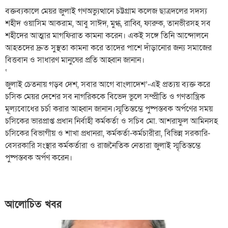
বক্তব্যকালে মেয়র জুলাই গণঅভ্যুত্থানে চট্টগ্রাম কলেজ ছাত্রদলের সদস্য
শহীদ ওয়াসিম আকরাম, আবু সাঈদ, মুগ্ধ, রাব্বি, ফারুক, তানভীরসহ সব
শহীদের আত্মার মাগফিরাত কামনা করেন। একই সঙ্গে তিনি আন্দোলনে
আহতদের দ্রুত সুস্থতা কামনা করে তাদের পাশে দাঁড়ানোর জন্য সমাজের
বিত্তবান ও সাধারণ মানুষের প্রতি আহ্বান জানান।
‘
জুলাই চেতনায় গড়ব দেশ, সবার আগে বাংলাদেশ’-এই প্রত্যয় ব্যক্ত করে
চসিক মেয়র দেশের সব নাগরিককে বিভেদ ভুলে সম্প্রীতি ও গণতান্ত্রিক
মূল্যবোধের চর্চা করার আহ্বান জানান।স্মৃতিস্তম্ভে পুষ্পস্তবক অর্পণের সময়
চসিকের ভারপ্রাপ্ত প্রধান নির্বাহী কর্মকর্তা ও সচিব মো. আশরাফুল আমিনসহ
চসিকের বিভাগীয় ও শাখা প্রধানরা, কর্মকর্তা-কর্মচারীরা, বিভিন্ন সরকারি-
বেসরকারি সংস্থার কর্মকর্তারা ও রাজনৈতিক নেতারা জুলাই স্মৃতিস্তম্ভে
পুষ্পস্তবক অর্পণ করেন।
আলোচিত খবর