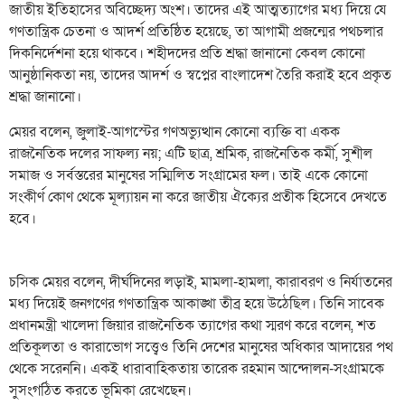
জাতীয় ইতিহাসের অবিচ্ছেদ্য অংশ। তাদের এই আত্মত্যাগের মধ্য দিয়ে যে
গণতান্ত্রিক চেতনা ও আদর্শ প্রতিষ্ঠিত হয়েছে, তা আগামী প্রজন্মের পথচলার
দিকনির্দেশনা হয়ে থাকবে। শহীদদের প্রতি শ্রদ্ধা জানানো কেবল কোনো
আনুষ্ঠানিকতা নয়, তাদের আদর্শ ও স্বপ্নের বাংলাদেশ তৈরি করাই হবে প্রকৃত
শ্রদ্ধা জানানো।
মেয়র বলেন, জুলাই-আগস্টের গণঅভ্যুত্থান কোনো ব্যক্তি বা একক
রাজনৈতিক দলের সাফল্য নয়; এটি ছাত্র, শ্রমিক, রাজনৈতিক কর্মী, সুশীল
সমাজ ও সর্বস্তরের মানুষের সম্মিলিত সংগ্রামের ফল। তাই একে কোনো
সংকীর্ণ কোণ থেকে মূল্যায়ন না করে জাতীয় ঐক্যের প্রতীক হিসেবে দেখতে
হবে।
চসিক মেয়র বলেন, দীর্ঘদিনের লড়াই, মামলা-হামলা, কারাবরণ ও নির্যাতনের
মধ্য দিয়েই জনগণের গণতান্ত্রিক আকাঙ্খা তীব্র হয়ে উঠেছিল। তিনি সাবেক
প্রধানমন্ত্রী খালেদা জিয়ার রাজনৈতিক ত্যাগের কথা স্মরণ করে বলেন, শত
প্রতিকূলতা ও কারাভোগ সত্ত্বেও তিনি দেশের মানুষের অধিকার আদায়ের পথ
থেকে সরেননি। একই ধারাবাহিকতায় তারেক রহমান আন্দোলন-সংগ্রামকে
সুসংগঠিত করতে ভূমিকা রেখেছেন।