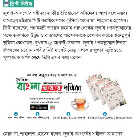
জুলাই-আগস্টের শহীদরা জাতীয় ইতিহাসের অবিচ্ছেদ্য অংশ বলে মন্তব্য
করেছেন চট্টগ্রাম সিটি কর্পোরেশনের (চসিক) মেয়র ডা. শাহাদাত হোসেন।
তিনি বলেছেন, প্রধানমন্ত্রী তারেক রহমান শুরু থেকেই জুলাই গণঅভ্যুত্থানের
পক্ষে জনগণকে উদ্বুদ্ধ ও রাজপথের আন্দোলনকে বেগবান করতে গুরুত্বপূর্ণ
ভূমিকা রেখেছেন। বুধবার (৫ আগস্ট) সকালে ‘জুলাই গণঅভ্যুত্থান দিবস’
উপলক্ষ্যে চট্টগ্রাম নগরীর নিউ মার্কেট মোড় এলাকার জুলাই স্মৃতিস্তম্ভে
পুষ্পস্তবক অর্পণ শেষে তিনি এসব কথা বলেন।
মেয়র ডা. শাহাদাত হোসেন বলেন, জুলাই-আগস্টের শহীদরা আমাদের