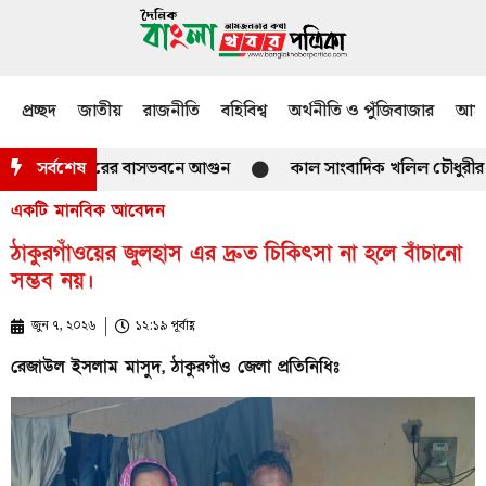
প্রচ্ছদ
জাতীয়
রাজনীতি
বহিবিশ্ব
অর্থনীতি ও পুঁজিবাজার
আমজ
হাইকমিশনারের বাসভবনে আগুন
সর্বশেষ
কাল সাংবাদিক খলিল চৌধুরীর পিতা ই
একটি মানবিক আবেদন
ঠাকুরগাঁওয়ের জুলহাস এর দ্রুত চিকিৎসা না হলে বাঁচানো
সম্ভব নয়।
জুন ৭, ২০২৬
১২:১৯ পূর্বাহ্ণ
রেজাউল ইসলাম মাসুদ, ঠাকুরগাঁও জেলা প্রতিনিধিঃ