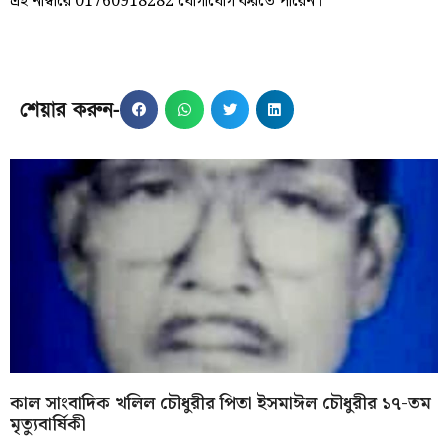
এই নাম্বারে 01760918282 যোগাযোগ করতে পারেন।
শেয়ার করুন-
কাল সাংবাদিক খলিল চৌধুরীর পিতা ইসমাঈল চৌধুরীর ১৭-তম
মৃত্যুবার্ষিকী