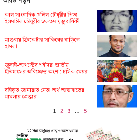
আরও পড়ুন
কাল সাংবাদিক খলিল চৌধুরীর পিতা
ইসমাঈল চৌধুরীর ১৭-তম মৃত্যুবার্ষিকী
মাগুরায় ক্রিকেটার সাকিবের বাড়িতে
হামলা
জুলাই-আগস্টের শহীদরা জাতীয়
ইতিহাসের অবিচ্ছেদ্য অংশ : চসিক মেয়র
বহিষ্কৃত জামায়াত নেতা অর্থ আত্মসাতের
মামলায় গ্রেপ্তার
1
2
3
…
5