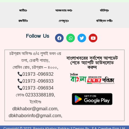
জাতীয়
আমজনতার কথা
বহিবিশ্ব
রাজনীতি
দেশজুড়ে
বাণিজ্যিক নগরী
Follow Us
চট্টগ্রাম অফিসঃ ৫/এ লুসাই ভবন ৩য়
বাংলাখবরের সর্বশেষ আপডেট
তলা, চেরাগী পাহাড়,
পেতে অ্যাপটি ডাউনলোড
করুন
মোমিন রোড, চট্টগ্রাম – ৪০০০,
01973 -096932
01973 -096933
01973 -096934
ফোনঃ 02333388189,
ইমেইলঃ
dbkhabor@gmail.com
,
dbkhaborinfo@gmail.com
,
Copyright © 2023:
Bangla Khabor Patrikar
II
Design By :
F.A. Creative Firm Ltd.