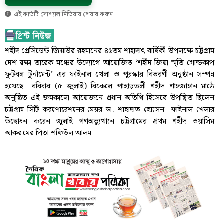
এই কার্ডটি সোশ্যাল মিডিয়ায় শেয়ার করুন
শহীদ প্রেসিডেন্ট জিয়াউর রহমানের ৪৫তম শাহাদাৎ বার্ষিকী উপলক্ষে চট্টগ্রাম
দেশ রক্ষা তারেক মঞ্চের উদ্যোগে আয়োজিত ‘শহীদ জিয়া স্মৃতি গোল্ডকাপ
ফুটবল টুর্নামেন্ট’ এর ফাইনাল খেলা ও পুরস্কার বিতরণী অনুষ্ঠান সম্পন্ন
হয়েছে। রবিবার (৫ জুলাই) বিকেলে পাহাড়তলী শহীদ শাহজাহান মাঠে
অনুষ্ঠিত এই জমকালো আয়োজনে প্রধান অতিথি হিসেবে উপস্থিত ছিলেন
চট্টগ্রাম সিটি করপোরেশনের মেয়র ডা. শাহাদাত হোসেন। ফাইনাল খেলার
উদ্বোধন করেন জুলাই গণঅভ্যুত্থানে চট্টগ্রামের প্রথম শহীদ ওয়াসিম
আকরামের পিতা শফিউল আলম।