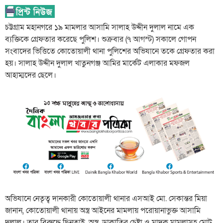
চট্টগ্রাম মহানগরে ১৯ মামলার আসামি সালাহ উদ্দীন দুলাল নামে এক
ব্যক্তিকে গ্রেফতার করেছে পুলিশ। শুক্রবার (৭ আগস্ট) সকালে গোপন
সংবাদের ভিত্তিতে কোতোয়ালী থানা পুলিশের অভিযানে তকে গ্রেফতার করা
হয়। সালাহ উদ্দীন দুলাল খাতুনগঞ্জ আমির মার্কেট এলাকার মফজল
আহাম্মদের ছেলে।
অভিযানে নেতৃত্ব দানকারী কোতোয়ালী থানার এসআই মো. সেকান্তর মিয়া
জানান, কোতোয়ালী থানায় অস্ত্র আইনের মামলায় পরোয়ানাভুক্ত আসামি
দুলাল। তার বিরুদ্ধে ছিনতাই, অস্ত্র, ডাকাতির চেষ্টা ও মাদক মামলাসহ মোট