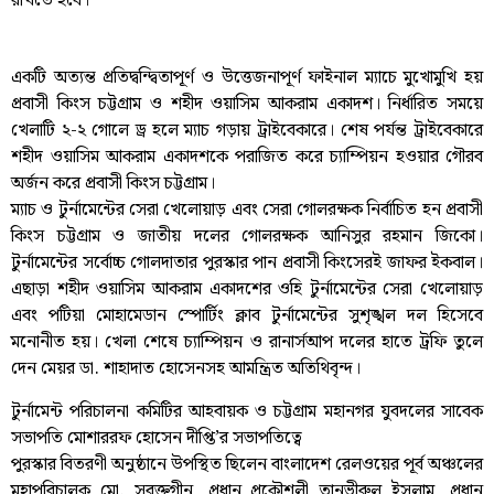
রাখতে হবে।
একটি অত্যন্ত প্রতিদ্বন্দ্বিতাপূর্ণ ও উত্তেজনাপূর্ণ ফাইনাল ম্যাচে মুখোমুখি হয়
প্রবাসী কিংস চট্টগ্রাম ও শহীদ ওয়াসিম আকরাম একাদশ। নির্ধারিত সময়ে
খেলাটি ২-২ গোলে ড্র হলে ম্যাচ গড়ায় ট্রাইবেকারে। শেষ পর্যন্ত ট্রাইবেকারে
শহীদ ওয়াসিম আকরাম একাদশকে পরাজিত করে চ্যাম্পিয়ন হওয়ার গৌরব
অর্জন করে প্রবাসী কিংস চট্টগ্রাম।
ম্যাচ ও টুর্নামেন্টের সেরা খেলোয়াড় এবং সেরা গোলরক্ষক নির্বাচিত হন প্রবাসী
কিংস চট্টগ্রাম ও জাতীয় দলের গোলরক্ষক আনিসুর রহমান জিকো।
টুর্নামেন্টের সর্বোচ্চ গোলদাতার পুরস্কার পান প্রবাসী কিংসেরই জাফর ইকবাল।
এছাড়া শহীদ ওয়াসিম আকরাম একাদশের ওহি টুর্নামেন্টের সেরা খেলোয়াড়
এবং পটিয়া মোহামেডান স্পোর্টিং ক্লাব টুর্নামেন্টের সুশৃঙ্খল দল হিসেবে
মনোনীত হয়। খেলা শেষে চ্যাম্পিয়ন ও রানার্সআপ দলের হাতে ট্রফি তুলে
দেন মেয়র ডা. শাহাদাত হোসেনসহ আমন্ত্রিত অতিথিবৃন্দ।
টুর্নামেন্ট পরিচালনা কমিটির আহবায়ক ও চট্টগ্রাম মহানগর যুবদলের সাবেক
সভাপতি মোশাররফ হোসেন দীপ্তি’র সভাপতিত্বে
পুরস্কার বিতরণী অনুষ্ঠানে উপস্থিত ছিলেন বাংলাদেশ রেলওয়ের পূর্ব অঞ্চলের
মহাপরিচালক মো. সুবক্তগীন, প্রধান প্রকৌশলী তানভীরুল ইসলাম, প্রধান