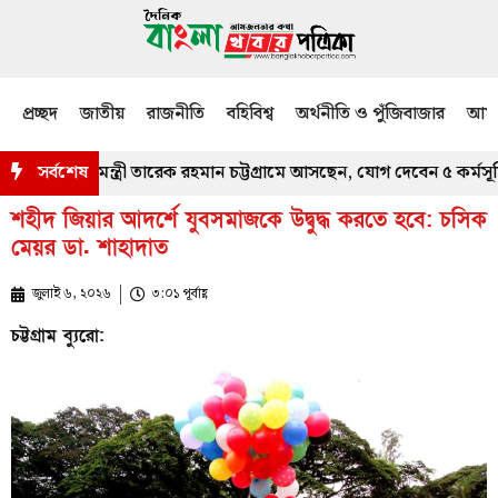
প্রচ্ছদ
জাতীয়
রাজনীতি
বহিবিশ্ব
অর্থনীতি ও পুঁজিবাজার
আমজ
িতে প্রধানমন্ত্রী তারেক রহমান চট্টগ্রামে আসছেন, যোগ দেবেন ৫ কর্মসূচিতে
সর্বশেষ
শহীদ জিয়ার আদর্শে যুবসমাজকে উদ্বুদ্ধ করতে হবে: চসিক
মেয়র ডা. শাহাদাত
জুলাই ৬, ২০২৬
৩:০১ পূর্বাহ্ণ
চট্টগ্রাম ব্যুরো: