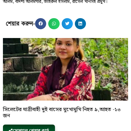
আলম, বাদশা আলমগীর, জহিরুল ইসলাম, রাসেল খানসহ প্রমুখ।
শেয়ার করুন-
সিলেটের যাত্রীবাহী দুই বাসের মুখোমুখি নিহত ৯,আহত -১৩
জন
সোশ্যাল শেয়ার কার্ড