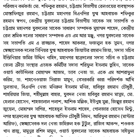
পরিবহন কর্মকর্তা মো. শফিকুর রহমান, চট্টগ্রাম বিভাগীয় রেলওয়ের ব্যবস্থাপক
মোস্তাফিজুর রহমান, চট্টগ্রাম মহানগর বিএনপির যুগ্ম আহবায়ক শফিকুর
রহমান স্বপন, কেন্দ্রীয় যুবদলের চট্টগ্রাম বিভাগীয় সাবেক সহ সভাপতি ও
চট্টগ্রাম মহানগর যুবদলের সাবেক সাধারণ সম্পাদক মুহাম্মদ শাহেদ, কেন্দ্রীয়
রেল শ্রমিক দলের সাধারণ সম্পাদক এড এম আর মঞ্জু, নগর যুবদলের সাবেক
সহ সভাপতি এম এ রাজ্জাক, শাহেদ আকবর, ফজলুল হক সুমন, নগর
স্বেচ্ছাসেবক দলের সিনিয়র যুগ্ম আহবায়ক জিয়াউর রহমান জিয়া, সদস্য সচিব
ইন্জিনিয়ার জমির উদ্দিন নাহিদ, মহানগর ছাত্রদলের সদস্য সচিব ও চট্টগ্রাম
জেলা ক্রীড়া সংস্থার এডহক কমিটির সদস্য শরিফুল ইসলাম তুহিন, সাবেক
ওয়ার্ড কাউন্সিলর মোহাম্মদ আজম, ড্যাব নেতা ডা. একে এম আশরাফুল
করিম, ডা. শাহনেওয়াজ সিরাজ মামুন, বেসরকারি কারা পরিদর্শক আঁখি
সুলতানা, বিএনপি নেতা মনিরুল ইসলাম মনির, হাবিবুর রহমান চৌধুরী,
শাহরিয়ার জিয়া, শহীদুল্লাহ বাহার, যুবদল নেতা হাবিবুর রহমান মাসুম, মো.
হেলাল হোসেন, শাহজালাল পলাশ, আশিক মল্লিক, ইউনুছ মুন্না, জিল্লুর রহমান
জুয়েল, মোহাম্মদ সাগির, শাহেদুল ইসলাম শাহেদ, গোলজার হোসেন মিন্টু,
নগর ছাত্রদলের যুগ্ম আহবায়ক আসিফ চৌধুরী লিমন, আরিফুর রহমান (মাস্টার
আরিফ), স্বেচ্ছাসেবক দল নেতা জহিরুল হক টুটুল, রাজিব আকন্দ, শওকত
খান রাজু, মামুনুর রশিদ মামুন, ওয়ার্ড যুবদলের সাবেক আহবায়ক সাইফুল