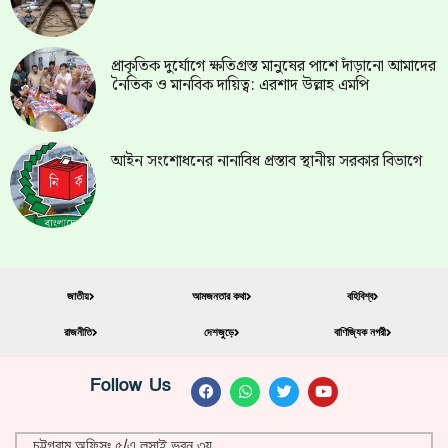
প্রাকৃতিক দুর্যোগে ক্ষতিগ্রস্ত মানুষের পাশে দাঁড়ানো আমাদের
নৈতিক ও মানবিক দায়িত্ব: এরশাদ উল্লাহ এমপি
আইন সংশোধনের নানাবিধ প্রস্তাব স্থানীয় সরকার বিভাগে
জাতীয়
আমজনতার কথা
বহিবিশ্ব
রাজনীতি
দেশজুড়ে
বাণিজ্যিক নগরী
Follow Us
চট্টগ্রাম অফিসঃ ৫/এ লুসাই ভবন ৩য়