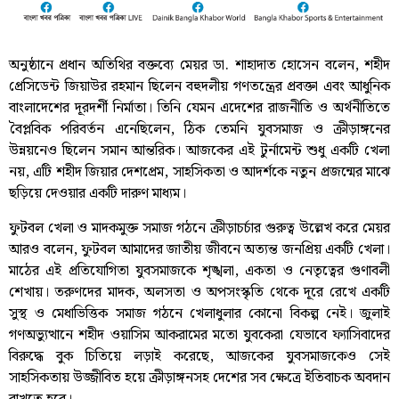
অনুষ্ঠানে প্রধান অতিথির বক্তব্যে মেয়র ডা. শাহাদাত হোসেন বলেন, শহীদ
প্রেসিডেন্ট জিয়াউর রহমান ছিলেন বহুদলীয় গণতন্ত্রের প্রবক্তা এবং আধুনিক
বাংলাদেশের দূরদর্শী নির্মাতা। তিনি যেমন এদেশের রাজনীতি ও অর্থনীতিতে
বৈপ্লবিক পরিবর্তন এনেছিলেন, ঠিক তেমনি যুবসমাজ ও ক্রীড়াঙ্গনের
উন্নয়নেও ছিলেন সমান আন্তরিক। আজকের এই টুর্নামেন্ট শুধু একটি খেলা
নয়, এটি শহীদ জিয়ার দেশপ্রেম, সাহসিকতা ও আদর্শকে নতুন প্রজন্মের মাঝে
ছড়িয়ে দেওয়ার একটি দারুণ মাধ্যম।
ফুটবল খেলা ও মাদকমুক্ত সমাজ গঠনে ক্রীড়াচর্চার গুরুত্ব উল্লেখ করে মেয়র
আরও বলেন, ফুটবল আমাদের জাতীয় জীবনে অত্যন্ত জনপ্রিয় একটি খেলা।
মাঠের এই প্রতিযোগিতা যুবসমাজকে শৃঙ্খলা, একতা ও নেতৃত্বের গুণাবলী
শেখায়। তরুণদের মাদক, অলসতা ও অপসংস্কৃতি থেকে দূরে রেখে একটি
সুস্থ ও মেধাভিত্তিক সমাজ গঠনে খেলাধুলার কোনো বিকল্প নেই। জুলাই
গণঅভ্যুত্থানে শহীদ ওয়াসিম আকরামের মতো যুবকেরা যেভাবে ফ্যাসিবাদের
বিরুদ্ধে বুক চিতিয়ে লড়াই করেছে, আজকের যুবসমাজকেও সেই
সাহসিকতায় উজ্জীবিত হয়ে ক্রীড়াঙ্গনসহ দেশের সব ক্ষেত্রে ইতিবাচক অবদান