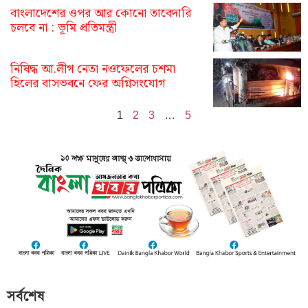
বাংলাদেশের ওপর আর কোনো তাবেদারি
চলবে না : ভূমি প্রতিমন্ত্রী
নিষিদ্ধ আ.লীগ নেতা নওফেলের চশমা
হিলের বাসভবনে ফের অগ্নিসংযোগ
1
2
3
…
5
সর্বশেষ