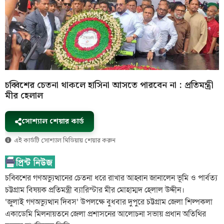
চব্বিশের চেতনা থাকলে হাসিনা আসতে পারবেন না : প্রতিমন্ত্রী
মীর হেলাল
সোশ্যাল শেয়ার কার্ড
এই কার্ডটি সোশ্যাল মিডিয়ায় শেয়ার করুন
চব্বিশের গণঅভ্যুত্থানের চেতনা ধরে রাখার আহ্বান জানালেন ভূমি ও পার্বত্য
চট্টগ্রাম বিষয়ক প্রতিমন্ত্রী ব্যারিস্টার মীর মোহাম্মদ হেলাল উদ্দীন।
‘জুলাই গণঅভ্যুত্থান দিবস’ উপলক্ষে বুধবার দুপুরে চট্টগ্রাম জেলা শিল্পকলা
একাডেমি মিলনায়তনে জেলা প্রশাসনের আলোচনা সভায় প্রধান অতিথির