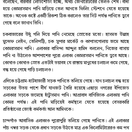
বলেছেন, বারবার লোডশেডিং হচ্ছে, অথচ জেনারেটরের তেলও শেষ। বাধ্য
হয়ে কোমরসমান পানি মাড়িয়ে তেল আনতে ফিলিং স্টেশনে যেতে হয়েছে
তাকে। অনেক কষ্টে একটি রিকশা ঠিক করলেও তার সিট পর্যন্ত পানিতে ডুবে
গেছে বলে জানান তিনি।
চকবাজারের উর্দু গলি দিয়ে পানি নেমেছে স্রোতের মতো। হাসমত উল্লাহ
মুন্সেফ লেইন, তেলিপট্টি, চক সুপার মার্কেট ও কাপাসগোলায় জমে আছে
কোমরসমান পানি। এলাকার বাসিন্দা আব্দুল হামিদ বললেন, নিজের বাসায়
পানি না উঠলেও আশপাশের পুরো এলাকা কোমরসমান পানিতে ডুবে আছে।
কোথাও কোথাও স্রোত এতটাই ভয়াবহ যে রাস্তায় মানুষের চলাচল কমে গেছে,
বন্ধ হয়ে গেছে গাড়ি চলাচলও।
এদিকে চট্টগ্রাম-হাটহাজারী সড়ক পানিতে তলিয়ে গেছে। যান চলাচল বন্ধ হয়ে
সড়কের উভয় পাশে দীর্ঘ যানজট তৈরি হয়েছে।এছাড়া নগরের ইপিজেড
এলাকার সড়কে জমেছে হাঁটুসমান পানি। আগ্রাবাদ বাণিজ্যিক এলাকায় পানি
কোমর পর্যন্ত। এই পানি মাড়িয়েই কর্মস্থলে যেতে হয়েছে বেসরকারি
প্রতিষ্ঠানের জ্যেষ্ঠ কর্মকর্তা আল আমিনকে।
চান্দগাঁও আবাসিক এলাকাও পুরোপুরি তলিয়ে গেছে পানিতে। এই এলাকার
পাঁচ নম্বর সড়ক থেকে প্রধান সড়কে উঠতে মাত্র এক কিলোমিটারেরও কম পথ