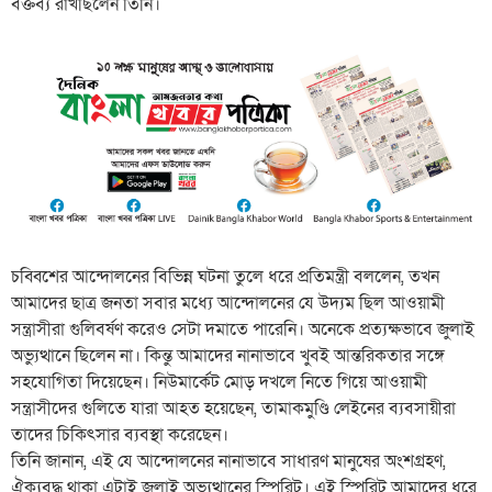
বক্তব্য রাখছিলেন তিনি।
চব্বিশের আন্দোলনের বিভিন্ন ঘটনা তুলে ধরে প্রতিমন্ত্রী বললেন, তখন
আমাদের ছাত্র জনতা সবার মধ্যে আন্দোলনের যে উদ্যম ছিল আওয়ামী
সন্ত্রাসীরা গুলিবর্ষণ করেও সেটা দমাতে পারেনি। অনেকে প্রত্যক্ষভাবে জুলাই
অভ্যুত্থানে ছিলেন না। কিন্তু আমাদের নানাভাবে খুবই আন্তরিকতার সঙ্গে
সহযোগিতা দিয়েছেন। নিউমার্কেট মোড় দখলে নিতে গিয়ে আওয়ামী
সন্ত্রাসীদের গুলিতে যারা আহত হয়েছেন, তামাকমুণ্ডি লেইনের ব্যবসায়ীরা
তাদের চিকিৎসার ব্যবস্থা করেছেন।
তিনি জানান, এই যে আন্দোলনের নানাভাবে সাধারণ মানুষের অংশগ্রহণ,
ঐক্যবদ্ধ থাকা এটাই জুলাই অভ্যুত্থানের স্পিরিট। এই স্পিরিট আমাদের ধরে