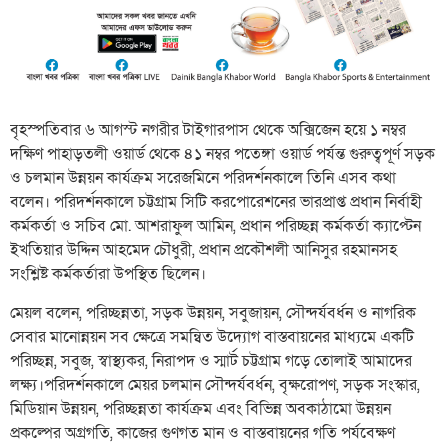
বৃহস্পতিবার ৬ আগস্ট নগরীর টাইগারপাস থেকে অক্সিজেন হয়ে ১ নম্বর
দক্ষিণ পাহাড়তলী ওয়ার্ড থেকে ৪১ নম্বর পতেঙ্গা ওয়ার্ড পর্যন্ত গুরুত্বপূর্ণ সড়ক
ও চলমান উন্নয়ন কার্যক্রম সরেজমিনে পরিদর্শনকালে তিনি এসব কথা
বলেন। পরিদর্শনকালে চট্টগ্রাম সিটি করপোরেশনের ভারপ্রাপ্ত প্রধান নির্বাহী
কর্মকর্তা ও সচিব মো. আশরাফুল আমিন, প্রধান পরিচ্ছন্ন কর্মকর্তা ক্যাপ্টেন
ইখতিয়ার উদ্দিন আহমেদ চৌধুরী, প্রধান প্রকৌশলী আনিসুর রহমানসহ
সংশ্লিষ্ট কর্মকর্তারা উপস্থিত ছিলেন।
মেয়ল বলেন, পরিচ্ছন্নতা, সড়ক উন্নয়ন, সবুজায়ন, সৌন্দর্যবর্ধন ও নাগরিক
সেবার মানোন্নয়ন সব ক্ষেত্রে সমন্বিত উদ্যোগ বাস্তবায়নের মাধ্যমে একটি
পরিচ্ছন্ন, সবুজ, স্বাস্থ্যকর, নিরাপদ ও স্মার্ট চট্টগ্রাম গড়ে তোলাই আমাদের
লক্ষ্য।পরিদর্শনকালে মেয়র চলমান সৌন্দর্যবর্ধন, বৃক্ষরোপণ, সড়ক সংস্কার,
মিডিয়ান উন্নয়ন, পরিচ্ছন্নতা কার্যক্রম এবং বিভিন্ন অবকাঠামো উন্নয়ন
প্রকল্পের অগ্রগতি, কাজের গুণগত মান ও বাস্তবায়নের গতি পর্যবেক্ষণ