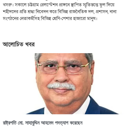
খসরু। সকালে চট্টগ্রাম রেলস্টেশন প্রাঙ্গনে স্থাপিত স্মৃতিস্তম্ভে ফুল দিয়ে
শহীদদের প্রতি শ্রদ্ধা নিবেদন করে বিভিন্ন রাজনৈতিক দল, প্রশাসন, নানা
সংগঠনের নেতাকর্মীসহ বিভিন্ন শ্রেণি-পেশার হাজারো মানুষ।
আলোচিত খবর
রাষ্ট্রপতি মো. সাহাবুদ্দিন আহমেদ পদত্যাগ করেছেন