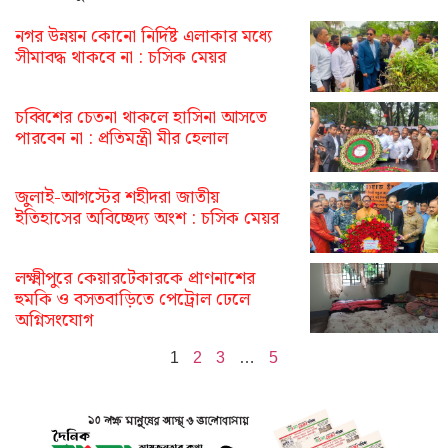
নগর উন্নয়ন কোনো নির্দিষ্ট এলাকার মধ্যে
সীমাবদ্ধ থাকবে না : চসিক মেয়র
চব্বিশের চেতনা থাকলে হাসিনা আসতে
পারবেন না : প্রতিমন্ত্রী মীর হেলাল
জুলাই-আগস্টের শহীদরা জাতীয়
ইতিহাসের অবিচ্ছেদ্য অংশ : চসিক মেয়র
লক্ষ্মীপুরে কেয়ারটেকারকে প্রাণনাশের
হুমকি ও বসতবাড়িতে পেট্রোল ঢেলে
অগ্নিসংযোগ
1
2
3
…
5