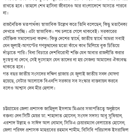
রাখতে হবে। তাহলে শেখ হাসিনা জীবনেও আর বাংলাদেশে আসতে পারবে
না।
রাজনৈতিক মতপার্থক্য স্বাভাবিক উল্লেখ করে তিনি বলেছেন, কিছু মতানৈক্য
দেখতে পাচ্ছি। এটা স্বাভাবিক। পথ চলতে গেলে থাকবেই। সরকারের
যৌক্তিক সমালোচনা করুন। কিন্তু দেশের স্বার্থে, জাতীয় স্বার্থে আমরা সবাই
যেন জুলাই-আগস্টের গণভুত্থানের মতো কাঁধে কাধ মিলিয়ে বুক চিতিয়ে
দাঁড়াতে পারি। বিনা বিচারে দেশবিরোধী শক্তি যেন আবার রাজনীতি করার
দুঃস্বপ্ন না দেখে, সেই দুঃসাহস যেন তাদের না হয় সেজন্য আমাদের ঐক্যবদ্ধ
থাকতে হবে।
গত বছর জাতীয় সংসদের দক্ষিণ প্লাজায় যে জুলাই জাতীয় সনদ ঘোষণা
হয়েছে, সেটার আলোকে বিএনপি সরকার সব সংস্কার বাস্তবায়ন করবে
বলেও আশ্বাস দেন মীর হেলাল।
চট্টগ্রামের জেলা প্রশাসক জাহিদুল ইসলাম মিঞার সভাপতিত্বে অনুষ্ঠানে
বক্তব্য দেন সিটি মেয়র ডা. শাহাদাত হোসেন, সংসদ সদস্য আবু সুফিয়ান,
এরশাদ উল্লাহ ও সাঈদ আল নোমান, সিডিএ চেয়ারম্যান বেলায়েত হোসেন,
জেলা পরিষদ প্রশাসক মাহবুবের রহমান শামীম, বিসিবি পরিচালক ইসরাফিল