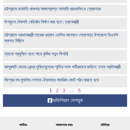
চট্টগ্রামে ডাকাতি মামলার সাজাপ্রাপ্ত আসামি ময়মনসিংহে গ্রেফতার
উপকূলে টেকসই বেড়িবাঁধ নির্মাণ করা হবে : ত্রাণমন্ত্রী
চট্টগ্রামে প্রধানমন্ত্রী তারেক রহমান এমপির আগমনে লোহাগাড়া উপজেলা বিএনপি
স্বাগত মিছিল
ন্যানো প্রযুক্তি হতে পারে কৃষির নতুন দিশারি
কালুরঘাট বেতার কেন্দ্র মুক্তিযুদ্ধের স্মৃতির সঙ্গে গভীরভাবে জড়িত: তথ্য প্রতিমন্ত্রী
বিশ্বের সব মুসলিম দেশকে ঐক্যবদ্ধ সামরিক জোট গঠন করতে হবে
1
2
3
…
5
অফিশিয়াল ফেসবুক
জাতীয়
আমজনতার কথা
বহিবিশ্ব