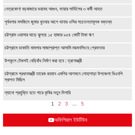
নেত্রকোণা বড়বাজারে ভয়াবহ আগুন, ফায়ার সার্ভিসের ৩ কর্মী আহত
পূর্বধলায় মসজিদে জুমার খুতবার আগে থানার ওসির সচেতনতামূলক বক্তব্য
চট্টগ্রাম ওয়াসার ঘাড়ে ঝুলছে ১৫ হাজার ৯৫৪ কোটি টাকা ঋণ
চট্টগ্রামে ডাকাতি মামলার সাজাপ্রাপ্ত আসামি ময়মনসিংহে গ্রেফতার
উপকূলে টেকসই বেড়িবাঁধ নির্মাণ করা হবে : ত্রাণমন্ত্রী
চট্টগ্রামে প্রধানমন্ত্রী তারেক রহমান এমপির আগমনে লোহাগাড়া উপজেলা বিএনপি
স্বাগত মিছিল
ন্যানো প্রযুক্তি হতে পারে কৃষির নতুন দিশারি
1
2
3
…
5
অফিশিয়াল ইউটিউব