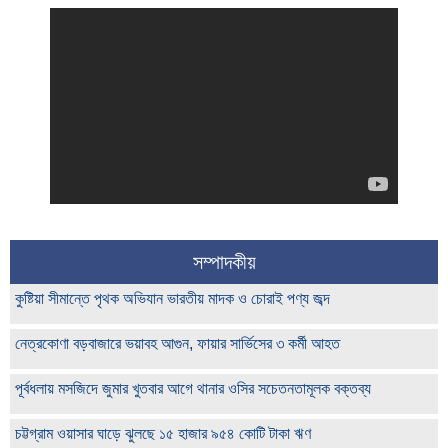
সম্পাদকীয়
কুষ্টিয়া সীমান্তে পৃথক অভিযান ভারতীয় মাদক ও চোরাই পণ্য জব্দ
নেত্রকোণা বড়বাজারে ভয়াবহ আগুন, ফায়ার সার্ভিসের ৩ কর্মী আহত
পূর্বধলায় মসজিদে জুমার খুতবার আগে থানার ওসির সচেতনতামূলক বক্তব্য
চট্টগ্রাম ওয়াসার ঘাড়ে ঝুলছে ১৫ হাজার ৯৫৪ কোটি টাকা ঋণ