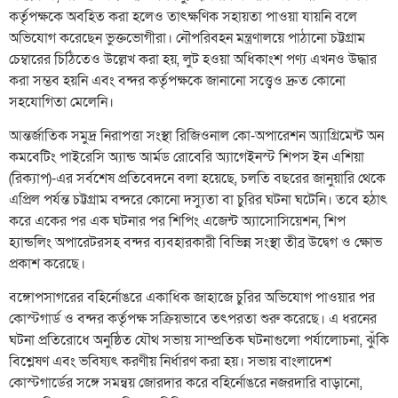
কর্তৃপক্ষকে অবহিত করা হলেও তাৎক্ষণিক সহায়তা পাওয়া যায়নি বলে
অভিযোগ করেছেন ভুক্তভোগীরা। নৌপরিবহন মন্ত্রণালয়ে পাঠানো চট্টগ্রাম
চেম্বারের চিঠিতেও উল্লেখ করা হয়, লুট হওয়া অধিকাংশ পণ্য এখনও উদ্ধার
করা সম্ভব হয়নি এবং বন্দর কর্তৃপক্ষকে জানানো সত্ত্বেও দ্রুত কোনো
সহযোগিতা মেলেনি।
আন্তর্জাতিক সমুদ্র নিরাপত্তা সংস্থা রিজিওনাল কো-অপারেশন অ্যাগ্রিমেন্ট অন
কমবেটিং পাইরেসি অ্যান্ড আর্মড রোবেরি অ্যাগেইনস্ট শিপস ইন এশিয়া
(রিক্যাপ)-এর সর্বশেষ প্রতিবেদনে বলা হয়েছে, চলতি বছরের জানুয়ারি থেকে
এপ্রিল পর্যন্ত চট্টগ্রাম বন্দরে কোনো দস্যুতা বা চুরির ঘটনা ঘটেনি। তবে হঠাৎ
করে একের পর এক ঘটনার পর শিপিং এজেন্ট অ্যাসোসিয়েশন, শিপ
হ্যান্ডলিং অপারেটরসহ বন্দর ব্যবহারকারী বিভিন্ন সংস্থা তীব্র উদ্বেগ ও ক্ষোভ
প্রকাশ করেছে।
বঙ্গোপসাগরের বহির্নোঙরে একাধিক জাহাজে চুরির অভিযোগ পাওয়ার পর
কোস্টগার্ড ও বন্দর কর্তৃপক্ষ সক্রিয়ভাবে তৎপরতা শুরু করেছে। এ ধরনের
ঘটনা প্রতিরোধে অনুষ্ঠিত যৌথ সভায় সাম্প্রতিক ঘটনাগুলো পর্যালোচনা, ঝুঁকি
বিশ্লেষণ এবং ভবিষ্যৎ করণীয় নির্ধারণ করা হয়। সভায় বাংলাদেশ
কোস্টগার্ডের সঙ্গে সমন্বয় জোরদার করে বহির্নোঙরে নজরদারি বাড়ানো,