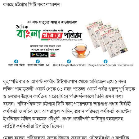
করছে চট্টগ্রাম সিটি করপোরেশন।
বৃহস্পতিবার ৬ আগস্ট নগরীর টাইগারপাস থেকে অক্সিজেন হয়ে ১ নম্বর
দক্ষিণ পাহাড়তলী ওয়ার্ড থেকে ৪১ নম্বর পতেঙ্গা ওয়ার্ড পর্যন্ত গুরুত্বপূর্ণ সড়ক
ও চলমান উন্নয়ন কার্যক্রম সরেজমিনে পরিদর্শনকালে তিনি এসব কথা
বলেন। পরিদর্শনকালে চট্টগ্রাম সিটি করপোরেশনের ভারপ্রাপ্ত প্রধান নির্বাহী
কর্মকর্তা ও সচিব মো. আশরাফুল আমিন, প্রধান পরিচ্ছন্ন কর্মকর্তা ক্যাপ্টেন
ইখতিয়ার উদ্দিন আহমেদ চৌধুরী, প্রধান প্রকৌশলী আনিসুর রহমানসহ
সংশ্লিষ্ট কর্মকর্তারা উপস্থিত ছিলেন।
মেয়ল বলেন, পরিচ্ছন্নতা, সড়ক উন্নয়ন, সবুজায়ন, সৌন্দর্যবর্ধন ও নাগরিক