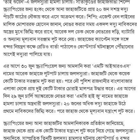
‘তাই শুয়েন’-এ জলদস্যুরা হামলা চালায়। সীতাকুণ্ডের জাহাজভাঙা শিল্পে
স্ক্র্যাপিংয়ের জন্য হংকং থেকে আনা জাহাজটিতে প্রায় ২০ জন সশস্ত্র দস্যু
পাঁচটি কাঠের নৌকায় করে এসে আক্রমণ করে। শিপিং এজেন্ট বেন লাইনের
মালিক মোশাররফ হোসেন জানান, নোঙর করার সময় একদল দস্যু নাবিকদের
অস্ত্রের মুখে জিম্মি করে রাখে, আরেক দল ডেক থেকে নোঙরের দড়ি, ব্যাটারি
ও অন্যান্য মূল্যবান সরঞ্জাম লুট করে নেয়। জাহাজের ক্যাপ্টেন সঙ্গে সঙ্গে
বন্দর নিয়ন্ত্রণ কক্ষে রেডিও বার্তা পাঠালেও কোস্টগার্ড ঘটনাস্থলে পৌঁছানোর
আগেই দস্যুরা পালিয়ে যায়।
এর আগে ৩০ জুন স্ক্র্যাপিংয়েল জন্য আমদানি করা ‘এমটি আইআরওএস’
নামের আরেক জাহাজে লুটপাট চালায় জলদস্যুরা। জাহাজটি থেকে কয়েক
কোটি টাকার সরঞ্জাম লুট করা হয়। পরে নৌ পুলিশ রাজধানীর বাংলাবাজার
এলাকা থেকে প্রায় দুই কোটি টাকার চোরাই মালপত্র উদ্ধার করে। এর আগের
দিন ২৯ জুন চার্লি অ্যাঙ্করেজে নোঙর করা ‘এমভি হাই জু’ নামের জাহাজে
হামলা চালায় অস্ত্রধারী জলদস্যুরা। ২০ জনের অধিক দস্যু জাহাজে উঠে
প্রথমে নাবিকদের জিম্মি করে। পরে জাহাজ থেকে মূল্যবান যন্ত্রাংশ লুট করে।
স্ক্র্যাপিংয়ের জন্য আনা জাহাজটির আমদানিকারক প্রতিষ্ঠান জানিয়েছে,
জাহাজ থেকে প্রায় এক কোটি টাকার যন্ত্রাংশ লুট করে নিয়ে গেছে জলদস্যুরা।
অন্যদিকে, সাম্প্রতিক তিনটি জলদস্যু হামলার ঘটনায় কোস্টগার্ড ও বন্দর