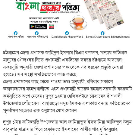
চট্টগ্রামের জেলা প্রশাসক জাহিদুল ইসলাম মিঞা বললেন, ‘বন্যায় ক্ষতিগ্রস্ত
মানুষের খোঁজখবর নিতে প্রধানমন্ত্রী একদিনের সফরে চট্টগ্রামে আসছেন।
সফরসূচি অনুযায়ী জেলা প্রশাসনের পক্ষ থেকে সব ধরনের প্রস্তুতি নেওয়া
হয়েছে। সব সংস্থা সমন্বিতভাবে কাজ করছে।
জেলা প্রশাসনের কাছ থেকে পাওয়া তথ্য অনুযায়ী, রবিবার সকালে
কক্সবাজারের মহেশখালীতে এসে প্রধানমন্ত্রী তারেক রহমান সরকারি কয়েকটি
কর্মসূচিতে অংশ নেবেন। দুপুর ১২টায় হেলিকপ্টারে চট্টগ্রামের বাঁশখালী
উপজেলায় পৌঁছাবেন। বাহারছড়া সমুদ্র সৈকত এলাকায় বন্যায় ক্ষতিগ্রস্তদের
পুনর্বাসন সংক্রান্ত এক অনুষ্ঠানে যোগ দেবেন।
দুপুর ১টায় ফটিকছড়ি উপজেলায় আল জামিয়াতুল ইসলামিয়া আজিজুল উলুম
বাবুনগর মাদ্রাসায় গিয়ে হেফাজতে ইসলামের আমীর শাহ মুহিব্বুল্লাহ