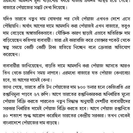
এরমধ্যে আমদানি মূল্য বাড়ানোর খবরে বাজার একদম অস্থির হয়ে গেছে।
বাজারে পেঁয়াজের সঙ্কট দেখা দিয়েছে।
যদিও ভারতে নতুন দাম ঘোষণার পর সেই পেঁয়াজ এখনও দেশে এসে
পৌঁছায়নি। অর্থাৎ আগের দামে আমদানি করা পেঁয়াজই এখন বাজারে, তবুও
দাম বেড়েছে অস্বাভাবিকভাবে। যৌক্তিক কারণ ছাড়াই এভাবে অতিরিক্ত দাম
বাড়িয়েছেন কতিপয় ব্যবসায়ী। তারা এই কারসাজি করে ভোক্তার পকেট থেকে
স্বল্প সময়ে কোটি কোটি টাকা হাতিয়ে নিচ্ছেন বলে ক্রেতারা অভিযোগ
করেছেন।
ব্যবসায়ীরা জানিয়েছেন, বাড়তি দামে আমদানি করা পেঁয়াজ আসতে আরও
তিন থেকে চারদিন সময় লাগবে। এরমধ্যে বাজারে যত পেঁয়াজ কেনাবেচা
হবে, তা আগের দামেই কেনা।
জানা গেছে, ভারতে প্রতি টন পেঁয়াজের দাম ৮০০ ডলার হলে কেজিপ্রতি এর
রপ্তানিমূল্য পড়বে ৬৭ রুপি। আগে ভারতের রপ্তানিকারকরা অনির্ধারিত মূল্যে
পেঁয়াজ বিক্রি করতে পারলেও নতুন সিদ্ধান্ত অনুযায়ী দেশটির ব্যবসায়ীদের
সরকার নির্ধারিত দামেই পেঁয়াজ বিক্রি করতে হবে। আগে পেঁয়াজ রপ্তানিতে
৪০ শতাংশ শুল্ক আরোপ করেছিল ভারতের কেন্দ্রীয় সরকার। তখন থেকেই
বাংলাদেশে পেঁয়াজের দাম বাড়ছে।