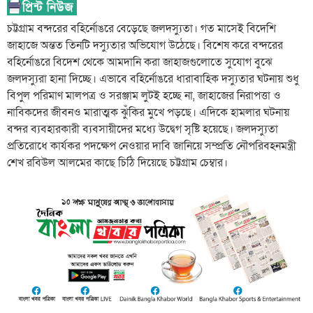
চট্টগ্রাম বন্দরের বহির্নোঙরে বেড়েছে জলদস্যুতা। গত মাসেই বিদেশি
জাহাজে অন্তত তিনটি দস্যুতার অভিযোগ উঠেছে। বিশেষ করে বন্দরের
বহির্নোঙরে বিদেশ থেকে আমদানি করা জাহাজগুলোতে সুযোগ বুঝে
জলদস্যুরা হানা দিচ্ছে। এভাবে বহির্নোঙরে ধারাবাহিক দস্যুতার ঘটনায় শুধু
বিপুল পরিমাণ মালপত্র ও সরঞ্জাম লুটই হচ্ছে না, জাহাজের নিরাপত্তা ও
নাবিকদের জীবনও মারাত্মক ঝুঁকির মুখে পড়ছে। এদিকে হামলার ঘটনায়
বন্দর ব্যবহারকারী ব্যবসায়ীদের মধ্যে উদ্বেগ সৃষ্টি হয়েছে। জলদস্যুতা
প্রতিরোধে কার্যকর পদক্ষেপ নেওয়ার দাবি জানিয়ে সম্প্রতি নৌপরিবহনমন্ত্রী
শেখ রবিউল আলমের কাছে চিঠি দিয়েছে চট্টগ্রাম চেম্বার।