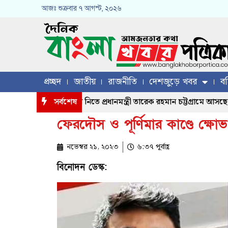
আজঃ
শুক্রবার
৭ আগস্ট, ২০২৬
প্রচ্ছদ
জাতীয়
রাজনীতি
দেশজুড়ে খবর
বহ
্রস্ত মানুষের খোঁজখবর নিতে প্রধানমন্ত্রী তারেক রহমান চট্টগ্রামে আসছেন, য
সর্বশেষ
ফেরদৌস ও পূর্ণিমার কাণ্ডে ক্ষো
নভেম্বর ২১, ২০২৩
৬:৩৭ পূর্বাহ্ণ
বিনোদন ডেস্ক: