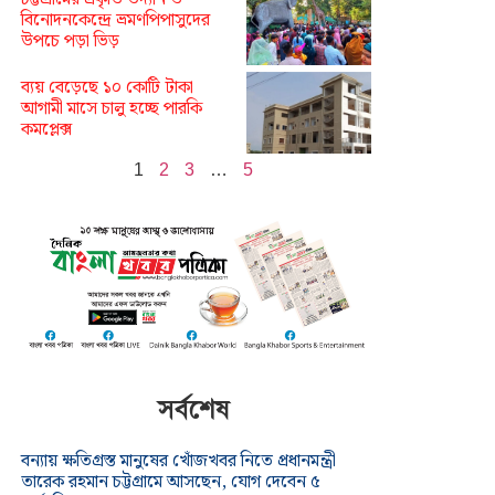
বিনোদনকেন্দ্রে ভ্রমণপিপাসুদের
উপচে পড়া ভিড়
ব্যয় বেড়েছে ১০ কোটি টাকা
আগামী মাসে চালু হচ্ছে পারকি
কমপ্লেক্স
1
2
3
…
5
সর্বশেষ
বন্যায় ক্ষতিগ্রস্ত মানুষের খোঁজখবর নিতে প্রধানমন্ত্রী
তারেক রহমান চট্টগ্রামে আসছেন, যোগ দেবেন ৫