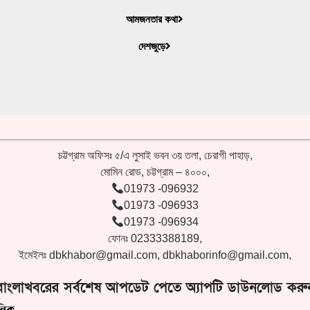
আমজনতার কথা
দেশজুড়ে
চট্টগ্রাম অফিসঃ ৫/এ লুসাই ভবন ৩য় তলা, চেরাগী পাহাড়,
মোমিন রোড, চট্টগ্রাম – ৪০০০,
01973 -096932
01973 -096933
01973 -096934
ফোনঃ 02333388189,
ইমেইলঃ
dbkhabor@gmail.com
,
dbkhaborinfo@gmail.com
,
বাংলাখবরের সর্বশেষ আপডেট পেতে অ্যাপটি ডাউনলোড করু