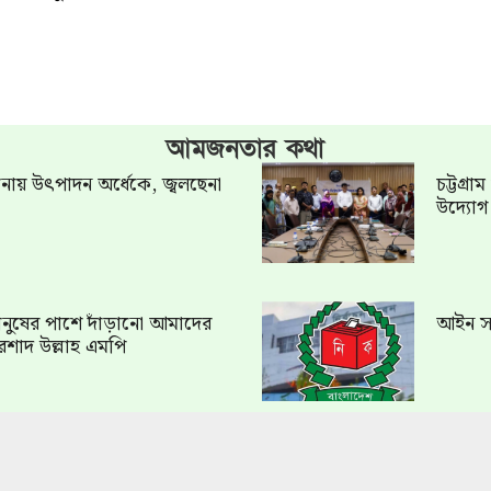
আমজনতার কথা
খানায় উৎপাদন অর্ধেকে, জ্বলছেনা
চট্টগ্র
উদ্যো
ত মানুষের পাশে দাঁড়ানো আমাদের
আইন সং
রশাদ উল্লাহ এমপি