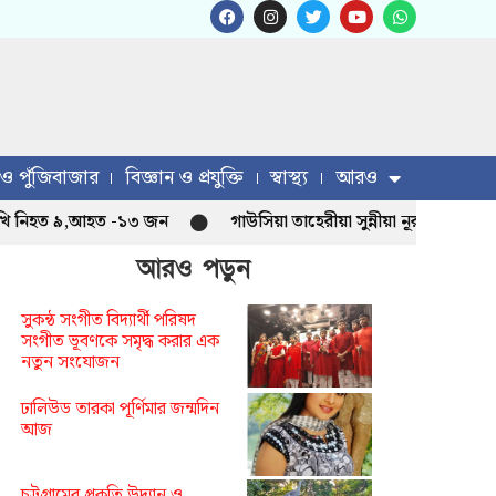
 ও পুঁজিবাজার
বিজ্ঞান ও প্রযুক্তি
স্বাস্থ্য
আরও
নিহত ৯,আহত -১৩ জন
গাউসিয়া তাহেরীয়া সুন্নীয়া নূরানী মাদ্রাসা নতু
আরও পড়ুন
সুকন্ঠ সংগীত বিদ্যার্থী পরিষদ
সংগীত ভূবণকে সমৃদ্ধ করার এক
নতুন সংযোজন
ঢালিউড তারকা পূর্ণিমার জন্মদিন
আজ
চট্টগ্রামের প্রকৃতি উদ্যান ও