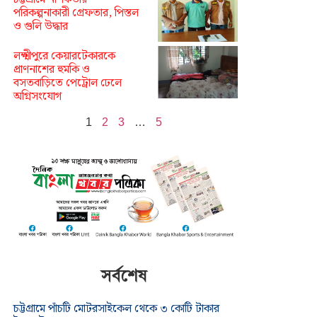
পরিকল্পনাকারী গ্রেফতার, পিস্তল
ও গুলি উদ্ধার
লক্ষ্মীপুরে কেয়ারটেকারকে
প্রাণনাশের হুমকি ও
বসতবাড়িতে পেট্রোল ঢেলে
অগ্নিসংযোগ
1
2
3
…
5
সর্বশেষ
চট্টগ্রামে পাঁচটি মোটরসাইকেল থেকে ৩ কোটি টাকার