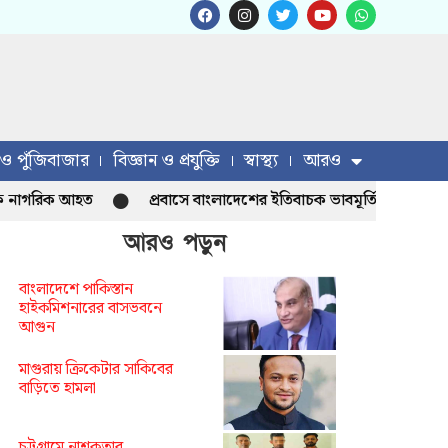
 ও পুঁজিবাজার
বিজ্ঞান ও প্রযুক্তি
স্বাস্থ্য
আরও
রিক আহত
প্রবাসে বাংলাদেশের ইতিবাচক ভাবমূর্তি রক্ষায় ইউএইতে
আরও পড়ুন
বাংলাদেশে পাকিস্তান
হাইকমিশনারের বাসভবনে
আগুন
মাগুরায় ক্রিকেটার সাকিবের
বাড়িতে হামলা
চট্টগ্রামে নাশকতার