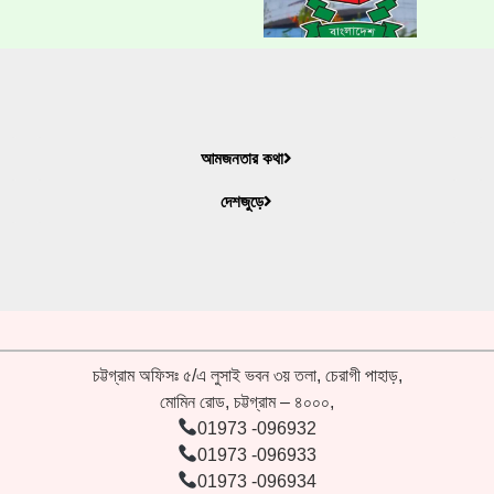
আমজনতার কথা
দেশজুড়ে
চট্টগ্রাম অফিসঃ ৫/এ লুসাই ভবন ৩য় তলা, চেরাগী পাহাড়,
মোমিন রোড, চট্টগ্রাম – ৪০০০,
01973 -096932
01973 -096933
01973 -096934