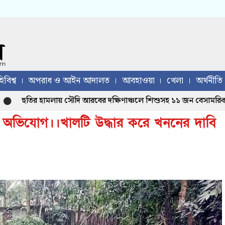
িবিশ্ব
অপরাধ ও আইন আদালত
আবহাওয়া
খেলা
অর্থনীতি
হুতির হামলায় সৌদি আরবের দক্ষিণাঞ্চলে শিশুসহ ১১ জন বেসামরিক নাগ
অভিযোগ।।খালটি উদ্ধার করে খননের দাবি