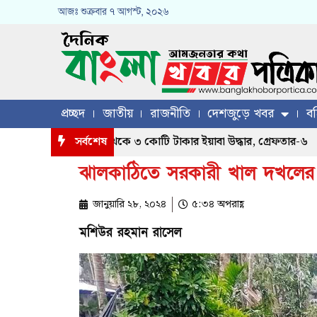
আজঃ
শুক্রবার
৭ আগস্ট, ২০২৬
প্রচ্ছদ
জাতীয়
রাজনীতি
দেশজুড়ে খবর
বহ
াঁচটি মোটরসাইকেল থেকে ৩ কোটি টাকার ইয়াবা উদ্ধার, গ্রেফতার-৬
সর্বশেষ
ঝালকাঠিতে সরকারী খাল দখলের 
জানুয়ারি ২৮, ২০২৪
৫:৩৪ অপরাহ্ণ
মশিউর রহমান রাসেল