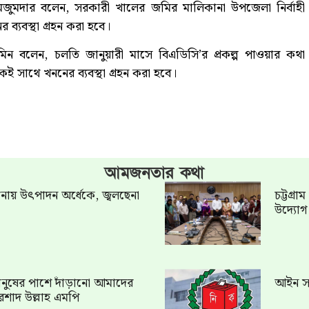
জুমদার বলেন, সরকারী খালের জমির মালিকানা উপজেলা নির্বাহী
 ব্যবস্থা গ্রহন করা হবে।
সমিন বলেন, চলতি জানুয়ারী মাসে বিএডিসি’র প্রকল্প পাওয়ার কথা
কই সাথে খননের ব্যবস্থা গ্রহন করা হবে।
আমজনতার কথা
খানায় উৎপাদন অর্ধেকে, জ্বলছেনা
চট্টগ্র
উদ্যো
ত মানুষের পাশে দাঁড়ানো আমাদের
আইন সং
রশাদ উল্লাহ এমপি