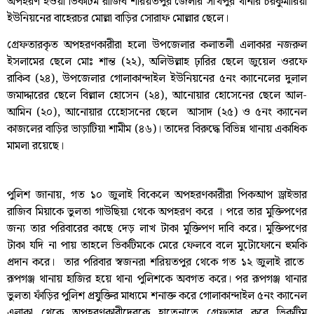
অপহরণ হওয়া ভিকটিম রাজিব শরিয়তপুর জেলার সখিপুর থানার চরকুমারিয়া
ইউনিয়নের বাহেরচর মোল্লা বাড়ির সোরাফ মোল্লার ছেলে।
গ্রেফতারকৃত অপহরণকারীরা হলো উপজেলার কলাতলী এলাকার নজরুল
ইসলামের ছেলে মোঃ শান্ত (২২), অলিউল্লাহ ঢ়ারির ছেলে জুয়েল ওরফে
রাকিব (২৪), উপজেলার গোলাকান্দাইল ইউনিয়নের ৫নং ক্যানেলের দুলাল
জমাদ্দারের ছেলে বিল্লাল হোসেন (২৪), আনোয়ার হোসেনের ছেলে আল-
আমিন (২০), আনোয়ার হোেেসনের ছেলে আসাদ (২৫) ও ৫নং ক্যানেল
কাজলের বাড়ির ভাড়াটিয়া শামীম (৪৬)। তাদের বিরুদ্ধে বিভিন্ন থানায় একাধিক
মামলা রয়েছে।
পুলিশ জানায়, গত ১০ জুলাই বিকেলে অপহরণকারীরা পিকআপ ড্রাইভার
রাজিব মিয়াকে ভুলতা গাউছিয়া থেকে অপহরণ করে । পরে তার মুক্তিপণের
জন্য তার পরিবারের কাছে দেড় লাখ টাকা মুক্তিপণ দাবি করে। মুক্তিপণের
টাকা যদি না পায় তাহলে ভিকটিমকে মেরে ফেলবে বলে মুটোফোনে হুমকি
প্রদান করে। তার পরিবার স্বজনরা শরিয়তপুর থেকে গত ১২ জুলাই রাতে
রূপগঞ্জ থানায় হাজির হয়ে থানা পুলিশকে অবগত করে। পর রূপগঞ্জ থানার
ভুলতা ফাঁড়ির পুলিশ প্রযুক্তির মাধ্যমে শনাক্ত করে গোলাকান্দাইল ৫নং ক্যানেল
এলাকা থেকে অপহরণকারীদেরকে হাতেনাতে গ্রেফতার করে ভিকটিম