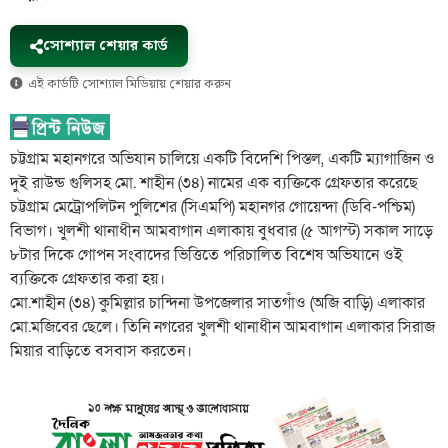
সোশ্যাল শেয়ার কার্ড
এই কার্ডটি সোশ্যাল মিডিয়ায় শেয়ার করুন
চট্টগ্রাম মহানগরে অভিযান চালিয়ে একটি বিদেশি পিস্তল, একটি ম্যাগাজিন ও
দুই রাউন্ড গুলিসহ মো. শাহীন (৩৪) নামের এক ব্যক্তিকে গ্রেফতার করেছে
চট্টগ্রাম মেট্রোপলিটন পুলিশের (সিএমপি) মহানগর গোয়েন্দা (ডিবি-পশ্চিম)
বিভাগ। খুলশী থানাধীন আমবাগান এলাকায় বুধবার (৫ আগস্ট) সকাল সাড়ে
৮টার দিকে গোপন সংবাদের ভিত্তিতে পরিচালিত বিশেষ অভিযানে ওই
ব্যক্তিকে গ্রেফতার করা হয়।
মো.শাহীন (৩৪) কুমিল্লার চান্দিনা উপজেলার সাতগাঁও (অজি বাড়ি) এলাকার
মো.মজিবের ছেলে। তিনি নগরের খুলশী থানাধীন আমবাগান এলাকার সিরাজ
মিয়ার বাড়িতে বসবাস করতেন।