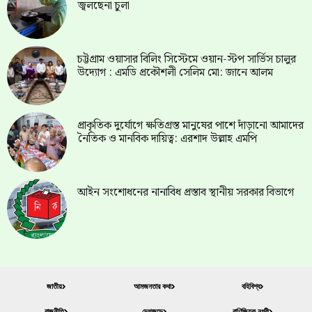
জ্বলছেনা চুলা
চট্টগ্রাম ওয়াসার বিলিং সিস্টেমে ওয়ান-স্টপ সার্ভিস চালুর
উদ্যোগ : এমডি প্রকৌশলী সেলিম মো: জানে আলম
প্রাকৃতিক দুর্যোগে ক্ষতিগ্রস্ত মানুষের পাশে দাঁড়ানো আমাদের
নৈতিক ও মানবিক দায়িত্ব: এরশাদ উল্লাহ এমপি
আইন সংশোধনের নানাবিধ প্রস্তাব স্থানীয় সরকার বিভাগে
জাতীয়
আমজনতার কথা
বহিবিশ্ব
রাজনীতি
দেশজুড়ে
বাণিজ্যিক নগরী