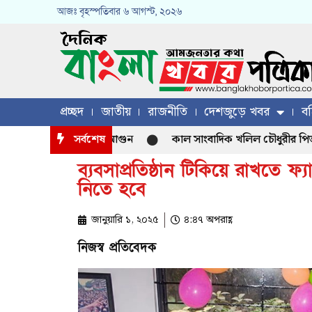
আজঃ
বৃহস্পতিবার
৬ আগস্ট, ২০২৬
প্রচ্ছদ
জাতীয়
রাজনীতি
দেশজুড়ে খবর
বহ
সর্বশেষ
কাল সাংবাদিক খলিল চৌধুরীর পিতা ইসমাঈল 
ব্যবসাপ্রতিষ্ঠান টিকিয়ে রাখতে ফ
নিতে হবে
জানুয়ারি ১, ২০২৫
৪:৪৭ অপরাহ্ণ
নিজস্ব প্রতিবেদক