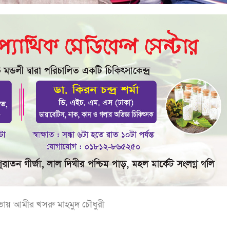
 সভায় আমীর খসরু মাহমুদ চৌধুরী