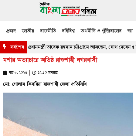
প্রচ্ছদ
জাতীয়
রাজনীতি
বহিবিশ্ব
অর্থনীতি ও পুঁজিবাজার
আমজ
ঁজখবর নিতে প্রধানমন্ত্রী তারেক রহমান চট্টগ্রামে আসছেন, যোগ দেবেন ৫ কর্মস
সর্বশেষ
মশার অত্যাচারে অতিষ্ঠ রাজশাহী নগরবাসী
মার্চ ৩, ২০২৫
১২:১০ অপরাহ্ণ
মো: গোলাম কিবরিয়া রাজশাহী জেলা প্রতিনিধি