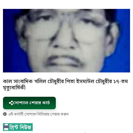
কাল সাংবাদিক খলিল চৌধুরীর পিতা ইসমাঈল চৌধুরীর ১৭-তম
মৃত্যুবার্ষিকী
সোশ্যাল শেয়ার কার্ড
এই কার্ডটি সোশ্যাল মিডিয়ায় শেয়ার করুন