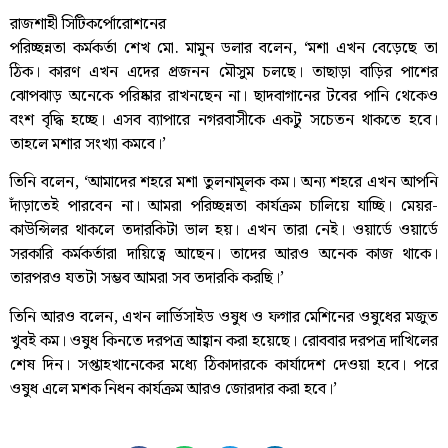
রাজশাহী সিটিকর্পোরোশনের
পরিচ্ছন্নতা কর্মকর্তা শেখ মো. মামুন ডলার বলেন, ‘মশা এখন বেড়েছে তা
ঠিক। কারণ এখন এদের প্রজনন মৌসুম চলছে। তাছাড়া বাড়ির পাশের
ঝোপঝাড় অনেকে পরিষ্কার রাখনছেন না। ছাদবাগানের টবের পানি থেকেও
বংশ বৃদ্ধি হচ্ছে। এসব ব্যাপারে নগরবাসীকে একটু সচেতন থাকতে হবে।
তাহলে মশার সংখ্যা কমবে।’
তিনি বলেন, ‘আমাদের শহরে মশা তুলনামূলক কম। অন্য শহরে এখন আপনি
দাঁড়াতেই পারবেন না। আমরা পরিচ্ছন্নতা কার্যক্রম চালিয়ে যাচ্ছি। মেয়র-
কাউন্সিলর থাকলে তদারকিটা ভাল হয়। এখন তারা নেই। ওয়ার্ডে ওয়ার্ডে
সরকারি কর্মকর্তারা দায়িত্বে আছেন। তাদের আরও অনেক কাজ থাকে।
তারপরও যতটা সম্ভব আমরা সব তদারকি করছি।’
তিনি আরও বলেন, এখন লার্ভিসাইড ওষুধ ও ফগার মেশিনের ওষুধের মজুত
খুবই কম। ওষুধ কিনতে দরপত্র আহ্বান করা হয়েছে। রোববার দরপত্র দাখিলের
শেষ দিন। সপ্তাহখানেকের মধ্যে ঠিকাদারকে কার্যাদেশ দেওয়া হবে। পরে
ওষুধ এলে মশক নিধন কার্যক্রম আরও জোরদার করা হবে।’