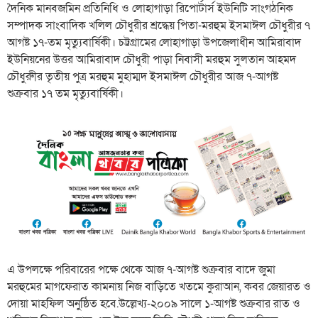
দৈনিক মানবজমিন প্রতিনিধি ও লোহাগাড়া রিপোর্টার্স ইউনিটি সাংগঠনিক
সম্পাদক সাংবাদিক খলিল চৌধুরীর শ্রদ্ধেয় পিতা-মরহুম ইসমাঈল চৌধুরীর ৭
আগষ্ট ১৭-তম মৃত্যুবার্ষিকী। চট্টগ্রামের লোহাগাড়া উপজেলাধীন আমিরাবাদ
ইউনিয়নের উত্তর আমিরাবাদ চৌধুরী পাড়া নিবাসী মরহুম সুলতান আহমদ
চৌধুরুীর তৃতীয় পুত্র মরহুম মুহাম্মদ ইসমাঈল চৌধুরীর আজ ৭-আগষ্ট
শুক্রবার ১৭ তম মৃত্যুবার্ষিকী।
এ উপলক্ষে পরিবারের পক্ষে থেকে আজ ৭-আগষ্ট শুক্রবার বাদে জুমা
মরহুমের মাগফেরাত কামনায় নিজ বাড়িতে খতমে কুরাআন, কবর জেয়ারত ও
দোয়া মাহফিল অনুষ্ঠিত হবে.উল্লেখ্য-২০০৯ সালে ১-আগষ্ট শুক্রবার রাত ও