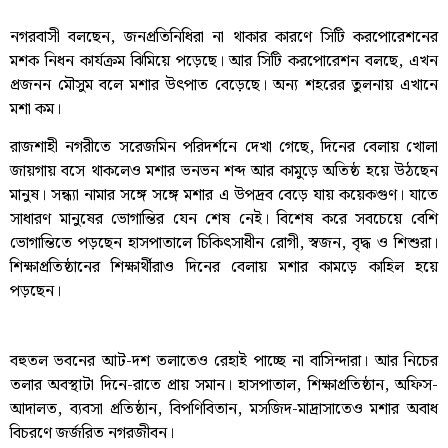
নগরবাসী বলছেন, জনপ্রতিনিধিরা না থাকার কারণে সিটি করপোরেশনের
মশক নিধন কার্যক্রম ঝিমিয়ে পড়েছে। আর সিটি করপোরেশন বলছে, এখন
প্রজনন মৌসুম বলে মশার উৎপাত বেড়েছে। অন্য শহরের তুলনায় এখানে
মশা কম।
রাজশাহী নগরীতে সরেজমিন পরিদর্শনে দেখা গেছে, দিনের বেলায় খোলা
জায়গায় বসে থাকলেও মশার ভনভন শব্দ আর কামুড়ে অতিষ্ঠ হয়ে উঠছেন
মানুষ। সন্ধ্যা নামার সঙ্গে সঙ্গে মশার এ উপদ্রব বেড়ে যায় কয়েকগুণ। যাতে
সাধারণ মানুষের ভোগান্তির যেন শেষ নেই। বিশেষ করে সবচেয়ে বেশি
ভোগান্তিতে পড়ছেন হাসপাতালে চিকিৎসাধীন রোগী, স্বজন, বৃদ্ধ ও শিশুরা।
শিক্ষাপ্রতিষ্ঠানের শিক্ষার্থীরাও দিনের বেলায় মশার কামড়ে কাহিল হয়ে
পড়ছেন।
বহুতল ভবনের আট-দশ তলাতেও রেহাই পাচ্ছে না বাসিন্দারা। আর নিচের
তলার অবস্থাটা দিনে-রাতে প্রায় সমান। হাসপাতাল, শিক্ষাপ্রতিষ্ঠান, অফিস-
আদালত, ব্যবসা প্রতিষ্ঠান, বিপণিবিতান, মসজিদ-মাদ্রাসাতেও মশার অবাধ
বিচরণে জর্জরিত নগরজীবন।