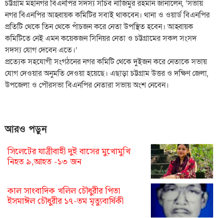
চট্টগ্রাম মহানগর বিএনপির সদস্য সচিব নাজিমুর রহমান জানালেন, ‘সভায়
নগর বিএনপির আহ্বায়ক কমিটির সবাই থাকবেন। থানা ও ওয়ার্ড বিএনপির
প্রতিটি থেকে তিন থেকে পাঁচজন করে নেতা উপস্থিত হবেন। আহ্বায়ক
কমিটিতে নেই এমন কয়েকজন সিনিয়র নেতা ও চট্টগ্রামের সকল সংসদ
সদস্য যোগ দেবেন এতে।’
প্রত্যেক সহযোগী সংগঠনের নগর কমিটি থেকে দুইজন করে নেতাকে সভায়
যোগ দেওয়ার অনুমতি দেওয়া হয়েছে। এছাড়া চট্টগ্রাম উত্তর ও দক্ষিণ জেলা,
উপজেলা ও পৌরসভা বিএনপির নেতারা সভায় অংশ নেবেন।
আরও পড়ুন
সিলেটের যাত্রীবাহী দুই বাসের মুখোমুখি
নিহত ৯,আহত -১৩ জন
কাল সাংবাদিক খলিল চৌধুরীর পিতা
ইসমাঈল চৌধুরীর ১৭-তম মৃত্যুবার্ষিকী