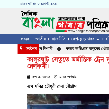
আজঃ
শনিবার
৮ আগস্ট, ২০২৬
প্রচ্ছদ
জাতীয়
রাজনীতি
দেশজুড়ে খবর
বহ
হতে পারে কৃষির নতুন দিশারি
সর্বশেষ
বন্যায় ক্ষতিগ্রস্ত মানুষের খোঁজখবর নিত
কালুরঘাট সেতুতে মর্মান্তিক ট্রেন 
রেলকর্মী।
জুন ৬, ২০২৫
৩:১৪ অপরাহ্ণ
এম মনির চৌধুরী রানা চট্টগ্রাম