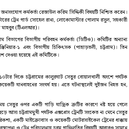
 জনসংযোগ কর্মকর্তা রেজাউল করিম সিদ্দিকী বিষয়টি নিশ্চিত করেন।
র্টারের ট্রেন গার্ড সোহেল রানা, লোকোমাস্টার গোলাম রসুল, সহকারী
র মাহবুব (টিএলআর)।
্রাম বিভাগের বিভাগীয় পরিবহন কর্মকর্তা (ডিটিও)। কমিটির অন্যান্য
নিয়ার-১ এবং বিভাগীয় চিকিৎসক (পাহাড়তলী, চট্টগ্রাম)। তিন
র্দেশ দেওয়া হয়েছে এই কমিটিকে।
 ১০টার দিকে চট্টগ্রামের কালুরঘাট সেতুর বোয়ালখালী অংশে পর্যটক
 কয়েকটি যানবাহনের সংঘর্ষ হয়। এতে ঘটনাস্থলেই দুইজন নিহত হন,
র সময় সেতুর ওপর একটি গাড়ি যান্ত্রিক ত্রুটির কারণে নষ্ট হয়ে গেলে
ে আসা চট্টগ্রামমুখী পর্যটক এক্সপ্রেস ট্রেনটি সংকেত না মেনে সেতুর
শা, একটি মাইক্রোবাস ও কয়েকটি মোটরসাইকেল ট্রেনের ধাক্কায়
বস্থাপনা ও ট্রেন পরিচালনায় চরম গাফিলতির বিষয়টি আবারও সামনে