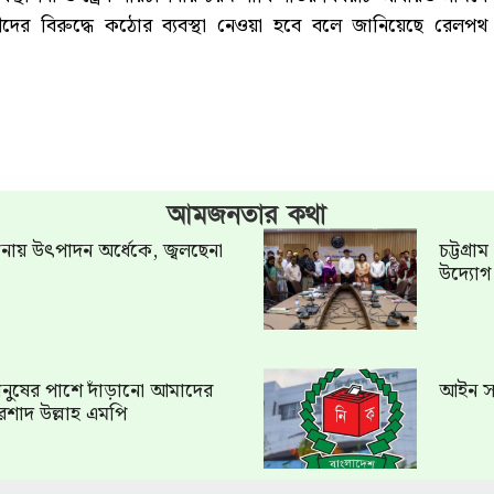
ীদের বিরুদ্ধে কঠোর ব্যবস্থা নেওয়া হবে বলে জানিয়েছে রেলপথ
আমজনতার কথা
খানায় উৎপাদন অর্ধেকে, জ্বলছেনা
চট্টগ্র
উদ্যো
ত মানুষের পাশে দাঁড়ানো আমাদের
আইন সং
রশাদ উল্লাহ এমপি