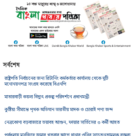
সর্বশেষ
রাষ্ট্রপতি নির্বাচনের জন্য রিটার্নিং কর্মকর্তার কার্যালয় থেকে দুটি
মনোনয়নপত্র সংগ্রহ করেছে বিএনপি
মাতারবাড়ী কয়লা বিদ্যুৎ প্রকল্প পরিদর্শনে প্রধানমন্ত্রী
কুষ্টিয়া সীমান্তে পৃথক অভিযান ভারতীয় মাদক ও চোরাই পণ্য জব্দ
নেত্রকোণা বড়বাজারে ভয়াবহ আগুন, ফায়ার সার্ভিসের ৩ কর্মী আহত
পূর্বধলায় মসজিদে জুমার খুতবার আগে থানার ওসির সচেতনতামূলক বক্তব্য