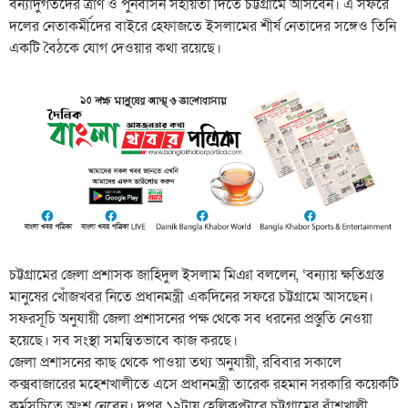
বন্যাদুর্গতদের ত্রাণ ও পুনর্বাসন সহায়তা দিতে চট্টগ্রামে আসবেন। এ সফরে
দলের নেতাকর্মীদের বাইরে হেফাজতে ইসলামের শীর্ষ নেতাদের সঙ্গেও তিনি
একটি বৈঠকে যোগ দেওয়ার কথা রয়েছে।
চট্টগ্রামের জেলা প্রশাসক জাহিদুল ইসলাম মিঞা বললেন, ‘বন্যায় ক্ষতিগ্রস্ত
মানুষের খোঁজখবর নিতে প্রধানমন্ত্রী একদিনের সফরে চট্টগ্রামে আসছেন।
সফরসূচি অনুযায়ী জেলা প্রশাসনের পক্ষ থেকে সব ধরনের প্রস্তুতি নেওয়া
হয়েছে। সব সংস্থা সমন্বিতভাবে কাজ করছে।
জেলা প্রশাসনের কাছ থেকে পাওয়া তথ্য অনুযায়ী, রবিবার সকালে
কক্সবাজারের মহেশখালীতে এসে প্রধানমন্ত্রী তারেক রহমান সরকারি কয়েকটি
কর্মসূচিতে অংশ নেবেন। দুপুর ১২টায় হেলিকপ্টারে চট্টগ্রামের বাঁশখালী