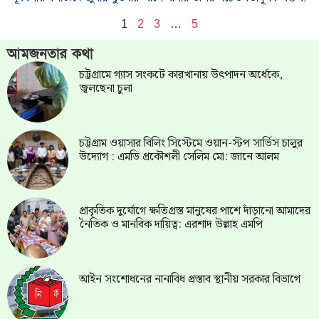
1
2
3
…
5
আমজনতার কথা
চট্টগ্রামে গ্যাস সংকটে কারখানায় উৎপাদন অর্ধেকে,
জ্বলছেনা চুলা
চট্টগ্রাম ওয়াসার বিলিং সিস্টেমে ওয়ান-স্টপ সার্ভিস চালুর
উদ্যোগ : এমডি প্রকৌশলী সেলিম মো: জানে আলম
প্রাকৃতিক দুর্যোগে ক্ষতিগ্রস্ত মানুষের পাশে দাঁড়ানো আমাদের
নৈতিক ও মানবিক দায়িত্ব: এরশাদ উল্লাহ এমপি
আইন সংশোধনের নানাবিধ প্রস্তাব স্থানীয় সরকার বিভাগে