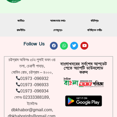
জাতীয়
আমজনতার কথা
বহিবিশ্ব
রাজনীতি
দেশজুড়ে
বাণিজ্যিক নগরী
Follow Us
চট্টগ্রাম অফিসঃ ৫/এ লুসাই ভবন ৩য়
বাংলাখবরের সর্বশেষ আপডেট
তলা, চেরাগী পাহাড়,
পেতে অ্যাপটি ডাউনলোড
করুন
মোমিন রোড, চট্টগ্রাম – ৪০০০,
01973 -096932
01973 -096933
01973 -096934
ফোনঃ 02333388189,
ইমেইলঃ
dbkhabor@gmail.com
,
dbkhaborinfo@gmail.com
,