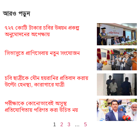
আরও পড়ুন
৭২৭ কোটি টাকার চবির উন্নয়ন প্রকল্প
অনুমোদনের অপেক্ষায়
সিভাসুতে প্রাণিসেবায় নতুন সংযোজন
চবি ছাত্রীকে যৌন হয়রানির প্রতিবাদ করায়
উল্টো হেনস্থা, কারাগারে যাত্রী
পরীক্ষাকে কোনোভাবেই অসুস্থ
প্রতিযোগিতায় পরিণত করা উচিত নয়
1
2
3
…
5