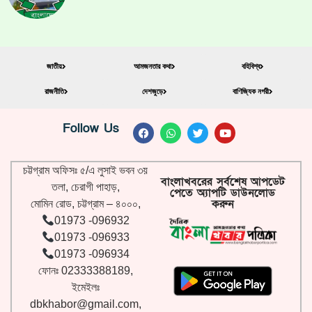
জাতীয়
আমজনতার কথা
বহিবিশ্ব
রাজনীতি
দেশজুড়ে
বাণিজ্যিক নগরী
Follow Us
চট্টগ্রাম অফিসঃ ৫/এ লুসাই ভবন ৩য়
বাংলাখবরের সর্বশেষ আপডেট
তলা, চেরাগী পাহাড়,
পেতে অ্যাপটি ডাউনলোড
করুন
মোমিন রোড, চট্টগ্রাম – ৪০০০,
01973 -096932
01973 -096933
01973 -096934
ফোনঃ 02333388189,
ইমেইলঃ
dbkhabor@gmail.com
,