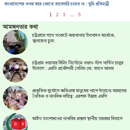
বাংলাদেশের ওপর আর কোনো তাবেদারি চলবে না : ভূমি প্রতিমন্ত্রী
1
2
3
…
5
আমজনতার কথা
চট্টগ্রামে গ্যাস সংকটে কারখানায় উৎপাদন অর্ধেকে,
জ্বলছেনা চুলা
চট্টগ্রাম ওয়াসার বিলিং সিস্টেমে ওয়ান-স্টপ সার্ভিস চালুর
উদ্যোগ : এমডি প্রকৌশলী সেলিম মো: জানে আলম
প্রাকৃতিক দুর্যোগে ক্ষতিগ্রস্ত মানুষের পাশে দাঁড়ানো আমাদের
নৈতিক ও মানবিক দায়িত্ব: এরশাদ উল্লাহ এমপি
আইন সংশোধনের নানাবিধ প্রস্তাব স্থানীয় সরকার বিভাগে