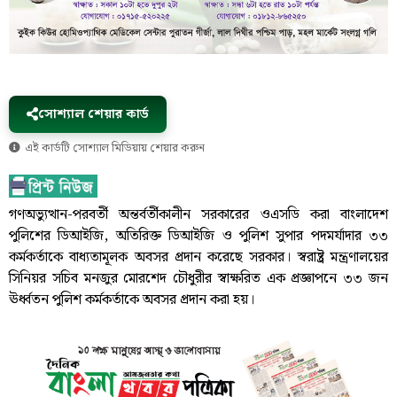
সোশ্যাল শেয়ার কার্ড
এই কার্ডটি সোশ্যাল মিডিয়ায় শেয়ার করুন
গণঅভ্যুত্থান-পরবর্তী অন্তর্বর্তীকালীন সরকারের ওএসডি করা বাংলাদেশ
পুলিশের ডিআইজি, অতিরিক্ত ডিআইজি ও পুলিশ সুপার পদমর্যাদার ৩৩
কর্মকর্তাকে বাধ্যতামূলক অবসর প্রদান করেছে সরকার। স্বরাষ্ট্র মন্ত্রণালয়ের
সিনিয়র সচিব মনজুর মোরশেদ চৌধুরীর স্বাক্ষরিত এক প্রজ্ঞাপনে ৩৩ জন
ঊর্ধ্বতন পুলিশ কর্মকর্তাকে অবসর প্রদান করা হয়।