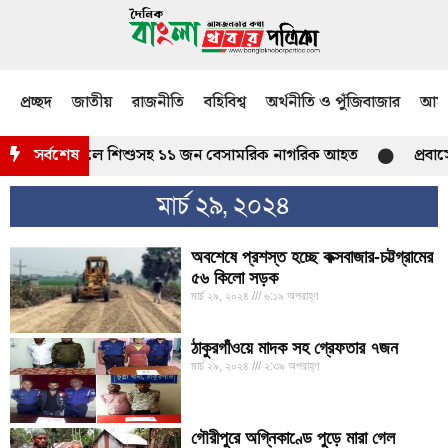
প্রচ্ছদ
জাতীয়
রাজনীতি
বহিবিশ্ব
অর্থনীতি ও পুঁজিবাজার
আমজ
বের দক্ষিণাঞ্চলে শিশুসহ ১১ জন বেসামরিক নাগরিক আহত
সর্বশেষ
প্রবাস
মার্চ ২৯, ২০২৪
অবশেষে প্রশস্ত হচ্ছে কক্সবাজার-চট্টগ্রামের
৫৬ কিলো সড়ক
মার্চ ২৯, ২০২৪
৬:১৯ অপরাহ্ণ
ঠাকুরগাঁওয়ে মাদক সহ গ্রেফতার ৭জন
মার্চ ২৯, ২০২৪
২:৩৯ অপরাহ্ণ
গৌরীপুরে অগ্নিকাণ্ডে পুড়ে মারা গেল