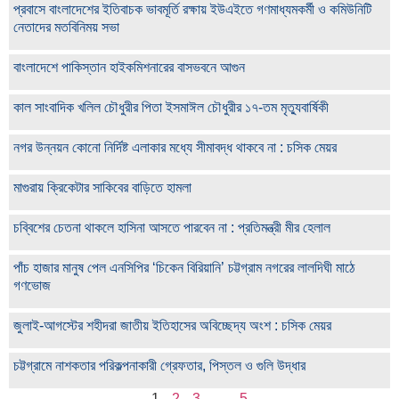
প্রবাসে বাংলাদেশের ইতিবাচক ভাবমূর্তি রক্ষায় ইউএইতে গণমাধ্যমকর্মী ও কমিউনিটি
নেতাদের মতবিনিময় সভা
বাংলাদেশে পাকিস্তান হাইকমিশনারের বাসভবনে আগুন
কাল সাংবাদিক খলিল চৌধুরীর পিতা ইসমাঈল চৌধুরীর ১৭-তম মৃত্যুবার্ষিকী
নগর উন্নয়ন কোনো নির্দিষ্ট এলাকার মধ্যে সীমাবদ্ধ থাকবে না : চসিক মেয়র
মাগুরায় ক্রিকেটার সাকিবের বাড়িতে হামলা
চব্বিশের চেতনা থাকলে হাসিনা আসতে পারবেন না : প্রতিমন্ত্রী মীর হেলাল
পাঁচ হাজার মানুষ পেল এনসিপির ‘চিকেন বিরিয়ানি’ চট্টগ্রাম নগরের লালদিঘী মাঠে
গণভোজ
জুলাই-আগস্টের শহীদরা জাতীয় ইতিহাসের অবিচ্ছেদ্য অংশ : চসিক মেয়র
চট্টগ্রামে নাশকতার পরিকল্পনাকারী গ্রেফতার, পিস্তল ও গুলি উদ্ধার
1
2
3
…
5