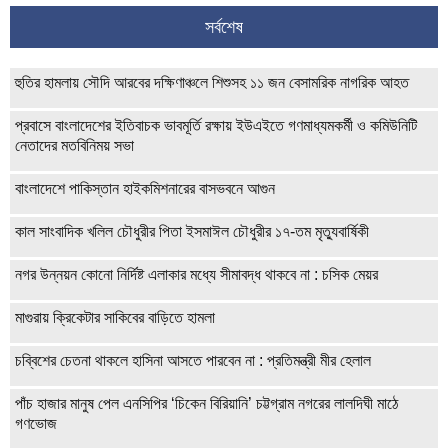
সর্বশেষ
হুতির হামলায় সৌদি আরবের দক্ষিণাঞ্চলে শিশুসহ ১১ জন বেসামরিক নাগরিক আহত
প্রবাসে বাংলাদেশের ইতিবাচক ভাবমূর্তি রক্ষায় ইউএইতে গণমাধ্যমকর্মী ও কমিউনিটি
নেতাদের মতবিনিময় সভা
বাংলাদেশে পাকিস্তান হাইকমিশনারের বাসভবনে আগুন
কাল সাংবাদিক খলিল চৌধুরীর পিতা ইসমাঈল চৌধুরীর ১৭-তম মৃত্যুবার্ষিকী
নগর উন্নয়ন কোনো নির্দিষ্ট এলাকার মধ্যে সীমাবদ্ধ থাকবে না : চসিক মেয়র
মাগুরায় ক্রিকেটার সাকিবের বাড়িতে হামলা
চব্বিশের চেতনা থাকলে হাসিনা আসতে পারবেন না : প্রতিমন্ত্রী মীর হেলাল
পাঁচ হাজার মানুষ পেল এনসিপির ‘চিকেন বিরিয়ানি’ চট্টগ্রাম নগরের লালদিঘী মাঠে
গণভোজ