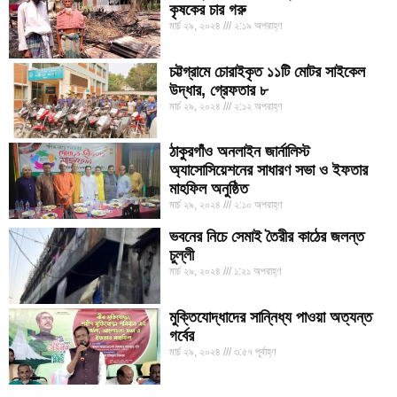
কৃষকের চার গরু
মার্চ ২৯, ২০২৪
২:১৯ অপরাহ্ণ
চট্টগ্রামে চোরাইকৃত ১১টি মোটর সাইকেল
উদ্ধার, গ্রেফতার ৮
মার্চ ২৯, ২০২৪
২:১২ অপরাহ্ণ
ঠাকুরগাঁও অনলাইন জার্নালিস্ট
অ্যাসোসিয়েশনের সাধারণ সভা ও ইফতার
মাহফিল অনুষ্ঠিত
মার্চ ২৯, ২০২৪
২:১০ অপরাহ্ণ
ভবনের নিচে সেমাই তৈরীর কাঠের জলন্ত
চুল্লী
মার্চ ২৯, ২০২৪
১:২১ অপরাহ্ণ
মুক্তিযোদ্ধাদের সান্নিধ্য পাওয়া অত্যন্ত
গর্বের
মার্চ ২৯, ২০২৪
৩:৫৭ পূর্বাহ্ণ