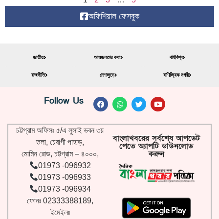
অফিশিয়াল ফেসবুক
জাতীয়
আমজনতার কথা
বহিবিশ্ব
রাজনীতি
দেশজুড়ে
বাণিজ্যিক নগরী
Follow Us
চট্টগ্রাম অফিসঃ ৫/এ লুসাই ভবন ৩য়
বাংলাখবরের সর্বশেষ আপডেট
তলা, চেরাগী পাহাড়,
পেতে অ্যাপটি ডাউনলোড
করুন
মোমিন রোড, চট্টগ্রাম – ৪০০০,
01973 -096932
01973 -096933
01973 -096934
ফোনঃ 02333388189,
ইমেইলঃ