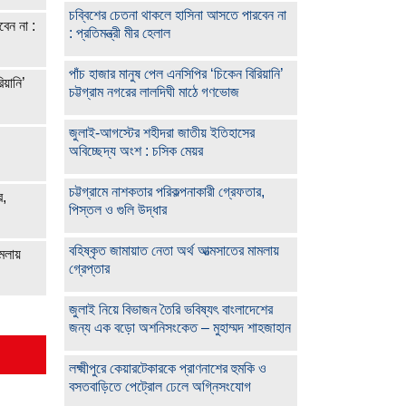
চব্বিশের চেতনা থাকলে হাসিনা আসতে পারবেন না
েন না :
: প্রতিমন্ত্রী মীর হেলাল
পাঁচ হাজার মানুষ পেল এনসিপির ‘চিকেন বিরিয়ানি’
িয়ানি’
চট্টগ্রাম নগরের লালদিঘী মাঠে গণভোজ
জুলাই-আগস্টের শহীদরা জাতীয় ইতিহাসের
অবিচ্ছেদ্য অংশ : চসিক মেয়র
চট্টগ্রামে নাশকতার পরিকল্পনাকারী গ্রেফতার,
র,
পিস্তল ও গুলি উদ্ধার
বহিষ্কৃত জামায়াত নেতা অর্থ আত্মসাতের মামলায়
মলায়
গ্রেপ্তার
জুলাই নিয়ে বিভাজন তৈরি ভবিষ্যৎ বাংলাদেশের
জন্য এক বড়ো অশনিসংকেত – মুহাম্মদ শাহজাহান
লক্ষ্মীপুরে কেয়ারটেকারকে প্রাণনাশের হুমকি ও
বসতবাড়িতে পেট্রোল ঢেলে অগ্নিসংযোগ