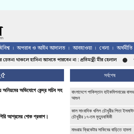
িবিশ্ব
অপরাধ ও আইন আদালত
আবহাওয়া
খেলা
অর্থনীতি
চেতনা থাকলে হাসিনা আসতে পারবেন না : প্রতিমন্ত্রী মীর হেলাল
পা
২৫
সর্বশেষ
য় অনিয়মের অভিযোগে কেন্দ্র সচিব সহ
বাংলাদেশে পাকিস্তান হাইকমিশনারের বাস
আগুন
কাল সাংবাদিক খলিল চৌধুরীর পিতা ইসমাঈ
ূর্যগিরি আশ্রমের শোক প্রকাশ।
চৌধুরীর ১৭-তম মৃত্যুবার্ষিকী
মাগুরায় ক্রিকেটার সাকিবের বাড়িতে হামলা