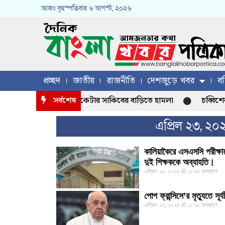
আজঃ
বৃহস্পতিবার
৬ আগস্ট, ২০২৬
প্রচ্ছদ
জাতীয়
রাজনীতি
দেশজুড়ে খবর
বহ
মাগুরায় ক্রিকেটার সাকিবের বাড়িতে হামলা
সর্বশেষ
চব্বিশের 
এপ্রিল ২৩, ২০
কালিয়াকৈরে এসএসসি পরীক্ষা
দুই শিক্ষককে অব্যাহতি।
এপ্রিল ২৩, ২০২৫
১১:৫৫ অপরাহ্ণ
পোপ ফ্রান্সিসে’র মৃত্যুতে স
এপ্রিল ২৩, ২০২৫
১১:৩০ অপরাহ্ণ