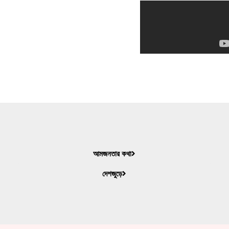
আমজনতার কথা
দেশজুড়ে