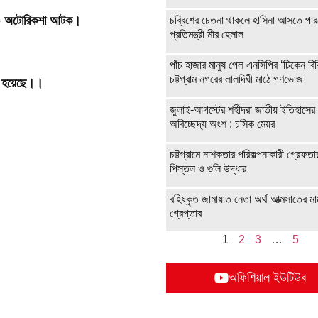
২৯০০ অটোরিকশা আটক।
চব্বিশের চেতনা থাকলে হাসিনা আসতে পারব
প্রতিমন্ত্রী মীর হেলাল
পাঁচ হাজার মানুষ পেল এনসিপির ‘চিকেন বির
চট্টগ্রাম নগরের লালদিঘী মাঠে গণভোজ
রা হয়েছে।।
জুলাই-আগস্টের শহীদরা জাতীয় ইতিহাসের
অবিচ্ছেদ্য অংশ : চসিক মেয়র
চট্টগ্রামে নাশকতার পরিকল্পনাকারী গ্রেফতা
পিস্তল ও গুলি উদ্ধার
বহিষ্কৃত জামায়াত নেতা অর্থ আত্মসাতের মা
গ্রেপ্তার
1
2
3
…
5
অফিশিয়াল ইউটিউব