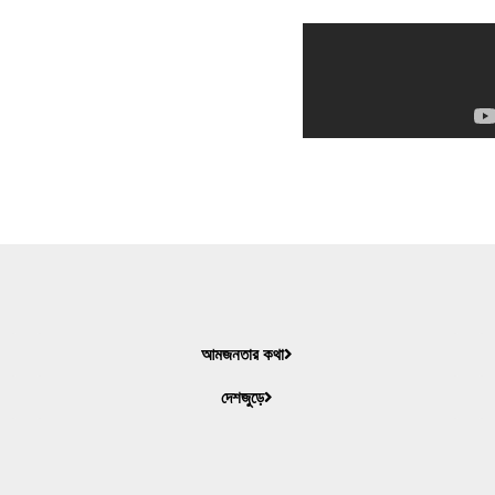
আমজনতার কথা
দেশজুড়ে