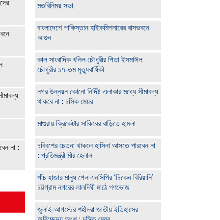
াদের
মতবিনিময় সভা
বাংলাদেশে পাকিস্তান হাইকমিশনারের বাসভবনে
ভবনে
আগুন
কাল সাংবাদিক খলিল চৌধুরীর পিতা ইসমাঈল
ল
চৌধুরীর ১৭-তম মৃত্যুবার্ষিকী
নগর উন্নয়ন কোনো নির্দিষ্ট এলাকার মধ্যে সীমাবদ্ধ
সীমাবদ্ধ
থাকবে না : চসিক মেয়র
মাগুরায় ক্রিকেটার সাকিবের বাড়িতে হামলা
চব্বিশের চেতনা থাকলে হাসিনা আসতে পারবেন না
েন না :
: প্রতিমন্ত্রী মীর হেলাল
পাঁচ হাজার মানুষ পেল এনসিপির ‘চিকেন বিরিয়ানি’
চট্টগ্রাম নগরের লালদিঘী মাঠে গণভোজ
জুলাই-আগস্টের শহীদরা জাতীয় ইতিহাসের
অবিচ্ছেদ্য অংশ : চসিক মেয়র