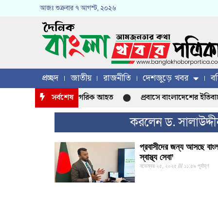
আজঃ
শুক্রবার
৭ আগস্ট, ২০২৬
প্রচ্ছদ
জাতীয়
রাজনীতি
দেশজুড়ে খবর
বহ
িশুসহ ১১ জন বেসামরিক নাগরিক আহত
সর্বশেষ
প্রবাসে বাংলাদেশের ইতিবাচ
করলেন ড. সালাউদ্দ
প্রবাসীদের জন্য আসছে বাংলা
স্বাস্থ্য সেবা’
নভেম্বর ২৫, ২০২৫
১১:৫৯ পূর্বাহ্ণ