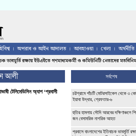
িবিশ্ব
অপরাধ ও আইন আদালত
আবহাওয়া
খেলা
অর্থনীতি
ক ভাবমূর্তি রক্ষায় ইউএইতে গণমাধ্যমকর্মী ও কমিউনিটি নেতাদের মতবিনিময়
ীন আলী
সর্বশেষ
ভাষী টেলিমেডিসিন অ্যাপ ‘প্রবাসী
চট্টগ্রামে পাঁচটি মোটরসাইকেল থেকে ৩ কো
ইয়াবা উদ্ধার, গ্রেফতার-৬
হুতির হামলায় সৌদি আরবের দক্ষিণাঞ্চলে শ
জন বেসামরিক নাগরিক আহত
প্রবাসে বাংলাদেশের ইতিবাচক ভাবমূর্তি রক্ষ