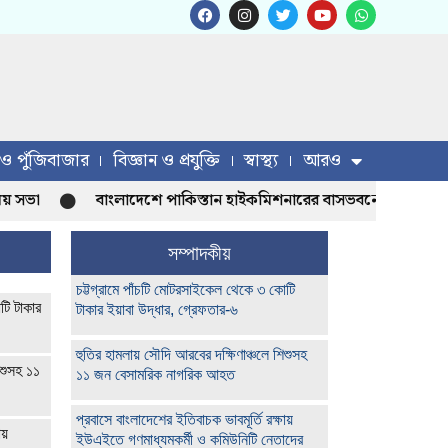
 ও পুঁজিবাজার
বিজ্ঞান ও প্রযুক্তি
স্বাস্থ্য
আরও
 সভা
বাংলাদেশে পাকিস্তান হাইকমিশনারের বাসভবনে আগুন
সম্পাদকীয়
চট্টগ্রামে পাঁচটি মোটরসাইকেল থেকে ৩ কোটি
টি টাকার
টাকার ইয়াবা উদ্ধার, গ্রেফতার-৬
হুতির হামলায় সৌদি আরবের দক্ষিণাঞ্চলে শিশুসহ
িশুসহ ১১
১১ জন বেসামরিক নাগরিক আহত
প্রবাসে বাংলাদেশের ইতিবাচক ভাবমূর্তি রক্ষায়
ায়
ইউএইতে গণমাধ্যমকর্মী ও কমিউনিটি নেতাদের