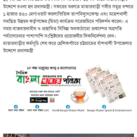
উদ্দেশে রওনা হন প্রধানমন্ত্রী। সফরের শুরুতে মাতারবাড়ী গভীর সমুদ্র বন্দরে
১ হাজার ৩২০ মেগাওয়াট কয়লাভিত্তিক তাপবিদ্যুৎকেন্দ্র এবং মহেশখালী
সমন্বিত উন্নয়ন কর্তৃপক্ষের (মিডা) কার্যক্রম সরেজমিনে পরিদর্শন করেন। এ
সময় বাস্তবায়নাধীন ও প্রস্তাবিত বিভিন্ন অবকাঠামো প্রকল্পের অগ্রগতি
পর্যালোচনার পাশাপাশি সংশ্লিষ্টদের প্রয়োজনীয় দিকনির্দেশনা দেন।
মাতারবাড়ীর কর্মসূচি শেষ করে হেলিকপ্টারে চট্টগ্রামের বাঁশখালী উপজেলার
উদ্দেশে প্রধানমন্ত্রী