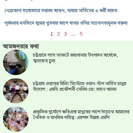
নেত্রকোণা বড়বাজারে ভয়াবহ আগুন, ফায়ার সার্ভিসের ৩ কর্মী আহত
পূর্বধলায় মসজিদে জুমার খুতবার আগে থানার ওসির সচেতনতামূলক বক্তব্য
1
2
3
…
5
আমজনতার কথা
চট্টগ্রামে গ্যাস সংকটে কারখানায় উৎপাদন অর্ধেকে,
জ্বলছেনা চুলা
চট্টগ্রাম ওয়াসার বিলিং সিস্টেমে ওয়ান-স্টপ সার্ভিস চালুর
উদ্যোগ : এমডি প্রকৌশলী সেলিম মো: জানে আলম
প্রাকৃতিক দুর্যোগে ক্ষতিগ্রস্ত মানুষের পাশে দাঁড়ানো আমাদের
নৈতিক ও মানবিক দায়িত্ব: এরশাদ উল্লাহ এমপি