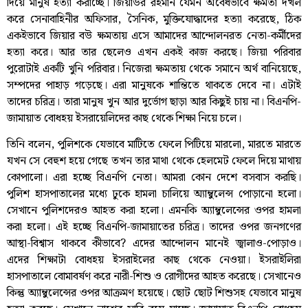
দিয়ে মানুষ হত্যা করাচ্ছে। জিয়াউর রহমান যেমন অবৈধভাবে ক্ষমতা দখল
করে সেনাবাহিনীর অফিসার, সৈনিক, মুক্তিযোদ্ধাদের হত্যা করেছে, ঠিক
একইভাবে জিয়ার বউ ক্ষমতায় এসে আমাদের আন্দোলনরত নেতা-কর্মীদের
হত্যা করে। আর তার ছেলেও এখন একই কাজ করছে। জিয়া পরিবার
পুরোটাই একটি খুনি পরিবার। নিজেরা ক্ষমতায় থেকে সমানে অর্থ বানিয়েছে,
সম্পদের পাহাড় গড়েছে। এরা মানুষকে শান্তিতে থাকতে দেবে না। এটাই
তাদের চরিত্র। তারা মানুষ খুন আর দুর্ভোগ ছাড়া আর কিছুই চায় না। বিএনপি-
জামায়াত বোধহয় ইসরায়েলিদের কাছ থেকে শিক্ষা নিয়ে চলে।
তিনি বলেন, পুলিশকে যেভাবে মাটিতে ফেলে পিটিয়ে মারলো, মারতে মারতে
যখন সে বেহুশ হয়ে গেছে তখন তার মাথা থেকে হেলমেট ফেলে দিয়ে মাথায়
কোপালো। এরা হচ্ছে বিএনপি নেতা। আমরা কোন দেশে বসবাস করছি।
পুলিশ হাসপাতালের মধ্যে ঢুকে হামলা চালিয়ে অ্যাম্বুলেন্স পোড়ানো হলো।
সেখানে পুলিশদেরও আহত করা হলো। এমনকি অ্যাম্বুলেন্সের ওপর হামলা
করা হলো। এই হচ্ছে বিএনপি-জামায়াতের চরিত্র। তাদের ওপর জনগণের
আস্থা-বিশ্বাস থাকবে কীভাবে? এদের আন্দোলন মানেই জ্বালাও-পোড়াও।
এদের শিক্ষাটা বোধহয় ইসরাইলের কাছ থেকে নেওয়া। ইসরাইলিরা
হাসপাতালে বোমাবর্ষণ করে নারী-শিশু ও রোগীদের আহত করেছে। সেখানেও
কিন্তু অ্যাম্বুলেন্সের ওপর আক্রমণ হয়েছে। ছোট ছোট শিশুসহ যেভাবে মানুষ