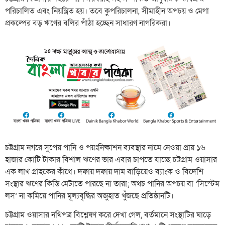
পরিচালিত এবং নিয়ন্ত্রিত হয়। তবে কুপরিচালনা, সীমাহীন অপচয় ও মেগা
প্রকল্পের বড় ঋণের বলির পাঁঠা হচ্ছেন সাধারণ নাগরিকরা।
চট্টগ্রাম নগরে সুপেয় পানি ও পয়ঃনিষ্কাশন ব্যবস্থার নামে নেওয়া প্রায় ১৬
হাজার কোটি টাকার বিশাল ঋণের ভার এবার চাপতে যাচ্ছে চট্টগ্রাম ওয়াসার
এক লাখ গ্রাহকের কাঁধে। দফায় দফায় দাম বাড়িয়েও ব্যাংক ও বিদেশি
সংস্থার ঋণের কিস্তি মেটাতে পারছে না তারা; অথচ পানির অপচয় বা ‘সিস্টেম
লস’ না কমিয়ে পানির মূল্যবৃদ্ধির অজুহাত খুঁজছে প্রতিষ্ঠানটি।
চট্টগ্রাম ওয়াসার নথিপত্র বিশ্লেষণ করে দেখা গেল, বর্তমানে সংস্থাটির ঘাড়ে