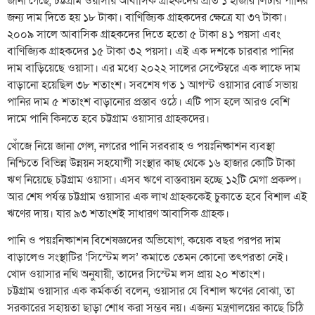
জানা গেছে, চট্টগ্রাম ওয়াসায় আবাসিক গ্রাহকদের প্রতি ১ হাজার লিটার পানির
জন্য দাম দিতে হয় ১৮ টাকা। বাণিজ্যিক গ্রাহকদের ক্ষেত্রে যা ৩৭ টাকা।
২০০৯ সালে আবাসিক গ্রাহকদের দিতে হতো ৫ টাকা ৪১ পয়সা এবং
বাণিজ্যিক গ্রাহকদের ১৫ টাকা ৩২ পয়সা। এই এক দশকে চারবার পানির
দাম বাড়িয়েছে ওয়াসা। এর মধ্যে ২০২২ সালের সেপ্টেম্বরে এক লাফে দাম
বাড়ানো হয়েছিল ৩৮ শতাংশ। সবশেষ গত ১ আগস্ট ওয়াসার বোর্ড সভায়
পানির দাম ৫ শতাংশ বাড়ানোর প্রস্তাব ওঠে। এটি পাস হলে আরও বেশি
দামে পানি কিনতে হবে চট্টগ্রাম ওয়াসার গ্রাহকদের।
খোঁজে নিয়ে জানা গেল, নগরের পানি সরবরাহ ও পয়ঃনিষ্কাশন ব্যবস্থা
নিশ্চিতে বিভিন্ন উন্নয়ন সহযোগী সংস্থার কাছ থেকে ১৬ হাজার কোটি টাকা
ঋণ নিয়েছে চট্টগ্রাম ওয়াসা। এসব ঋণে বাস্তবায়ন হচ্ছে ১২টি মেগা প্রকল্প।
আর শেষ পর্যন্ত চট্টগ্রাম ওয়াসার এক লাখ গ্রাহককেই চুকাতে হবে বিশাল এই
ঋণের দায়। যার ৯৩ শতাংশই সাধারণ আবাসিক গ্রাহক।
পানি ও পয়ঃনিষ্কাশন বিশেষজ্ঞদের অভিযোগ, কয়েক বছর পরপর দাম
বাড়ালেও সংস্থাটির ‘সিস্টেম লস’ কমাতে তেমন কোনো তৎপরতা নেই।
খোদ ওয়াসার নথি অনুযায়ী, তাদের সিস্টেম লস প্রায় ২০ শতাংশ।
চট্টগ্রাম ওয়াসার এক কর্মকর্তা বলেন, ওয়াসার যে বিশাল ঋণের বোঝা, তা
সরকারের সহায়তা ছাড়া শোধ করা সম্ভব নয়। এজন্য মন্ত্রণালয়ের কাছে চিঠি