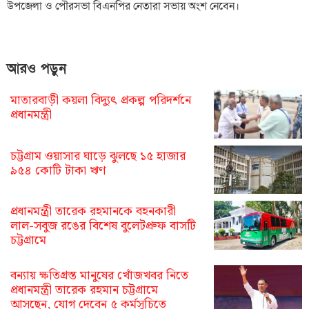
উপজেলা ও পৌরসভা বিএনপির নেতারা সভায় অংশ নেবেন।
আরও পড়ুন
মাতারবাড়ী কয়লা বিদ্যুৎ প্রকল্প পরিদর্শনে
প্রধানমন্ত্রী
চট্টগ্রাম ওয়াসার ঘাড়ে ঝুলছে ১৫ হাজার
৯৫৪ কোটি টাকা ঋণ
প্রধানমন্ত্রী তারেক রহমানকে বহনকারী
লাল-সবুজ রঙের বিশেষ বুলেটপ্রুফ বাসটি
চট্টগ্রামে
বন্যায় ক্ষতিগ্রস্ত মানুষের খোঁজখবর নিতে
প্রধানমন্ত্রী তারেক রহমান চট্টগ্রামে
আসছেন, যোগ দেবেন ৫ কর্মসূচিতে