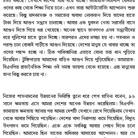
হত্যা করছে। সেখানে লাশের সারি বয়ে যাচ্ছে। জামায়াত-বিএনপি বোধহয়
ওদের কাছ থেকে শিক্ষা নিয়ে চলে। এখন তারা আউটসোর্সিং আন্দোলন শুরু
করেছে। কিছু মাদকাসক্ত ও সমাজের অবাধ্য লোকজন দিয়ে তাদের হাতে
টাকা দিয়ে আগুন সন্ত্রাস চালাচ্ছে। আবার এক যুবদল নেতা সরাসরি বাসে
আগুন দিতে গিয়ে ধরা খেয়েছে। অনেক স্থানে জনগণও এসব সন্ত্রাসীদের
ধরে পুলিশের হাতে তুলে দিচ্ছে। তারপরও এদের লজ্জা হয় না। গতকাল ও
পরশু চাল বোঝাই গাড়ীতে আগুন দিয়েছে। দেশের মানুষ যে খাবার খাচ্ছে তা
ওদের পছন্দ হচ্ছে না। ঠিক পাকিস্তানিরা এভাবে ঘোলা ভরা ধান পুড়িয়ে
দিয়েছিল। টুঙ্গিপাড়ায় আমাদের বাড়িও আগুন দিয়ে পুড়িয়েছিল। জামায়াত-
বিএনপির রাজনৈতিক শিক্ষা ওই সমস্ত জায়গা থেকে হয়েছে। এরা মানুষের
জন্য কিছু করতে চায় না।
নিজের শাসনামলের উন্নয়নের ফিরিস্তি তুলে ধরে শেখ হাসিনা বলেন, ৯৬
সালে ক্ষমতায় এসে আমরা দেশের অনেক উন্নয়ন করেছিলাম। বিএনপি-
জামায়াত ক্ষমতায় আসার পর আমরা দেশটি যেখানে রেখে গিয়েছিলাম সেখান
থেকে আবার পিছিয়ে পড়েছিল। দেশের খাদ্য নিরাপত্তা কমে গিয়েছিল, বিদ্যুৎ
উৎপাদন কমে গিয়েছিল। একে একে সবকিছু আবার পেছন দিকে চলে
গিয়েছিল। আমাদের ছিল ভাতের অধিকার আদায়ের আন্দোলন। আর সে