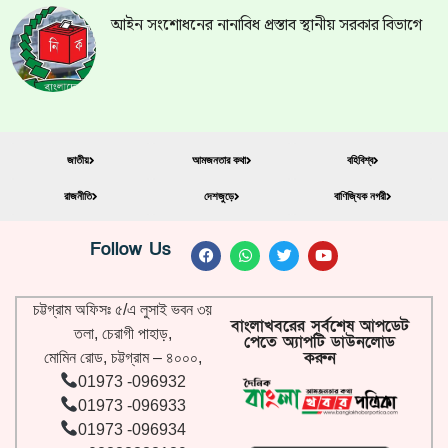
আইন সংশোধনের নানাবিধ প্রস্তাব স্থানীয় সরকার বিভাগে
জাতীয়
আমজনতার কথা
বহিবিশ্ব
রাজনীতি
দেশজুড়ে
বাণিজ্যিক নগরী
Follow Us
চট্টগ্রাম অফিসঃ ৫/এ লুসাই ভবন ৩য়
বাংলাখবরের সর্বশেষ আপডেট
তলা, চেরাগী পাহাড়,
পেতে অ্যাপটি ডাউনলোড
করুন
মোমিন রোড, চট্টগ্রাম – ৪০০০,
01973 -096932
01973 -096933
01973 -096934