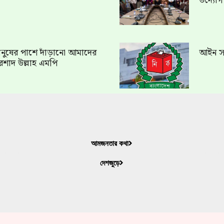
উদ্যো
ত মানুষের পাশে দাঁড়ানো আমাদের
আইন সং
রশাদ উল্লাহ এমপি
আমজনতার কথা
দেশজুড়ে