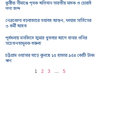
কুষ্টিয়া সীমান্তে পৃথক অভিযান ভারতীয় মাদক ও চোরাই
পণ্য জব্দ
নেত্রকোণা বড়বাজারে ভয়াবহ আগুন, ফায়ার সার্ভিসের
৩ কর্মী আহত
পূর্বধলায় মসজিদে জুমার খুতবার আগে থানার ওসির
সচেতনতামূলক বক্তব্য
চট্টগ্রাম ওয়াসার ঘাড়ে ঝুলছে ১৫ হাজার ৯৫৪ কোটি টাকা
ঋণ
1
2
3
…
5