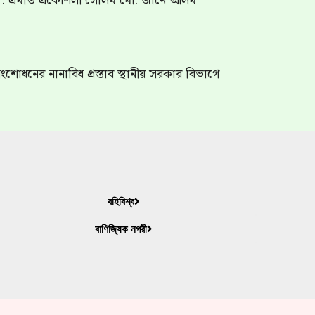
গ : এমডি প্রকৌশলী সেলিম মো: জানে আলম
শোধনের নানাবিধ প্রস্তাব স্থানীয় সরকার বিভাগে
বহিবিশ্ব
বাণিজ্যিক নগরী