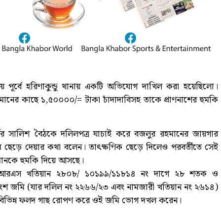
 পূর্বে হরিণাকুন্ডু থানায় একটি অভিযোগ দাখিল করা হয়েছিলো।
নের কাছে ১,৫০০০০/= টাকা চাঁদাদাবিসহ তাকে প্রাণনাশের হুমকি
বর্গের সালিশ বৈঠকে দলিলপত্র যাচাই করে বজলুর রহমানের জায়গার
ি ছেড়ে দেয়ার কথা বলেন। তাৎক্ষণিক ছেড়ে দিলেও পরবর্তীতে সেই
মানকে হুমকি দিয়ে আসছে।
ার আরএস খতিয়ান ২৮০৮/ ১০১৯৯/১১৮১৪ নং দাগে ২৮ শতক ও
শ জমি (যার দলিল নং ২২৬৬/২৩ এবং নামজারী খতিয়ান নং ২৬১৪)
হয়ে বিভিন্ন ফলদ গাছ রোপণ করে ওই জমি ভোগ দখল করেন।