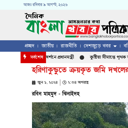
আজঃ
রবিবার
৯ আগস্ট, ২০২৬
প্রচ্ছদ
জাতীয়
রাজনীতি
দেশজুড়ে খবর
বহ
দ্যুৎ প্রকল্প পরিদর্শনে প্রধানমন্ত্রী
সর্বশেষ
কুষ্টিয়া সীমান্তে পৃথক অভিযা
হরিণাকুন্ডুতে ক্রয়কৃত জমি দখলে
জুন ১, ২০২৪
২:৩৪ অপরাহ্ণ
রবিন মাহমুদ - ঝিনাইদহ