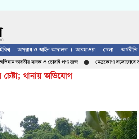
িবিশ্ব
অপরাধ ও আইন আদালত
আবহাওয়া
খেলা
অর্থনীতি
ন ভারতীয় মাদক ও চোরাই পণ্য জব্দ
নেত্রকোণা বড়বাজারে ভয়াবহ আগ
র চেষ্টা; থানায় অভিযোগ