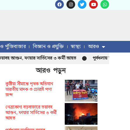
 ও পুঁজিবাজার
বিজ্ঞান ও প্রযুক্তি
স্বাস্থ্য
আরও
ুন, ফায়ার সার্ভিসের ৩ কর্মী আহত
পূর্বধলায় মসজিদে জুমার খুত
আরও পড়ুন
কুষ্টিয়া সীমান্তে পৃথক অভিযান
ভারতীয় মাদক ও চোরাই পণ্য
জব্দ
নেত্রকোণা বড়বাজারে ভয়াবহ
আগুন, ফায়ার সার্ভিসের ৩ কর্মী
আহত