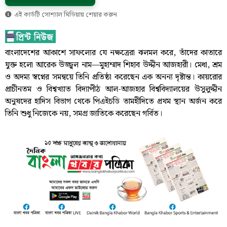
এই কার্ডটি সোশ্যাল মিডিয়ায় শেয়ার করুন
বাংলাদেশের আকাশে সাফল্যের যে নক্ষত্রেরা ঝলমল করে, তাঁদের কাতারে
যুক্ত হলো আরেক উজ্জ্বল নাম—মুহাম্মাদ শিহাব উদ্দীন আজহারী। মেধা, শ্রম
ও অদম্য স্বপ্নের সমন্বয়ে তিনি প্রতিষ্ঠা করেছেন এক অনন্য দৃষ্টান্ত। কায়রোর
প্রাচীনতম ও বিশ্বখ্যাত বিদ্যাপীঠ আল-আজহার বিশ্ববিদ্যালয়ের উসুলুদ্দীন
অনুষদের হাদিস বিভাগ থেকে পিএইচডি তামহীদিতে প্রথম স্থান অর্জন করে
তিনি শুধু নিজেকে নয়, সমগ্র জাতিকে করেছেন গর্বিত।