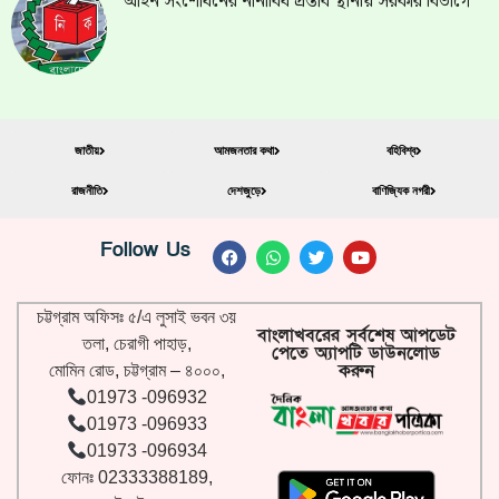
আইন সংশোধনের নানাবিধ প্রস্তাব স্থানীয় সরকার বিভাগে
জাতীয়
আমজনতার কথা
বহিবিশ্ব
রাজনীতি
দেশজুড়ে
বাণিজ্যিক নগরী
Follow Us
চট্টগ্রাম অফিসঃ ৫/এ লুসাই ভবন ৩য়
বাংলাখবরের সর্বশেষ আপডেট
তলা, চেরাগী পাহাড়,
পেতে অ্যাপটি ডাউনলোড
করুন
মোমিন রোড, চট্টগ্রাম – ৪০০০,
01973 -096932
01973 -096933
01973 -096934
ফোনঃ 02333388189,