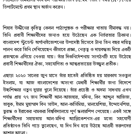
পিএইচডি তামহীদির ফাইনাল পরীক্ষায় তিনি ৮৫.২২ শতাংশ নম্বর (A+) পেয়ে
ডিপার্টমেন্টে প্রথম স্থান অর্জন করেন।
শিহাব উদ্দীনের কৃতিত্ব কেবল পাঠ্যপুস্তক ও পরীক্ষার খাতায় সীমাবদ্ধ নয়।
তিনি প্রবাসী শিক্ষার্থীদের জন্যও হয়ে উঠেছেন এক নির্ভরতার ঠিকানা।
বাংলাদেশ স্টুডেন্ট অর্গানাইজেশনের উপদেষ্টা হিসেবে টানা তিন বছর দায়িত্ব
পালন করে তিনি দেখিয়েছেন কীভাবে প্রজ্ঞা, নেতৃত্ব ও দায়বদ্ধতা দিয়ে একটি
প্রজন্মকে এগিয়ে নেওয়া যায়। তাঁর দিকনির্দেশনায় সংগঠনটি হয়ে উঠেছে
প্রবাসী শিক্ষার্থীদের ঐক্য, সহযোগিতা ও আত্মপ্রত্যয়ের উজ্জ্বল প্রতীক।
এছাড়া ২০২০ সালের জুন মাসে তাঁর হাতেই প্রতিষ্ঠিত হয় মারকায সওতুল
ইসলাম, যা আজ বাংলাদেশের অসংখ্য মেধাবী শিক্ষার্থীর জন্য বিদেশে
উচ্চশিক্ষার নতুন দুয়ার খুলে দিয়েছে। তাঁর প্রচেষ্টা ও অদম্য সাধনায় এখন
পর্যন্ত প্রায় ৭৭ জন শিক্ষার্থী আল-আজহার, মদিনা, কিং আব্দুল আজিজ,
তাবুক, ইমাম মুহাম্মাদ বিন সাউদ, আল-কাসিমিয়া, মালয়েশিয়া, ইন্দোনেশিয়া,
তুরস্ক ও ইরাকের নামকরা বিশ্ববিদ্যালয়ে পূর্ণ স্কলারশিপ পেয়েছে। একই সঙ্গে
শিক্ষার্থীদের সহায়তায় আল-মদিনা অ্যাপ্লিকেশনস-এর মতো সহযোগী
প্রতিষ্ঠানও তিনি গড়ে তুলেছেন, যা দিন দিন হয়ে উঠছে আগ্রহী তরুণদের
আশার আলো।