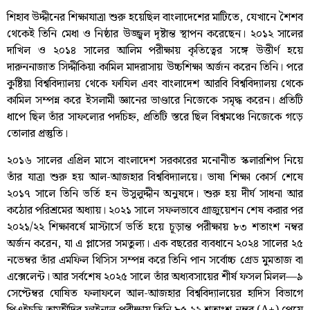
শিহাব উদ্দীনের শিক্ষাযাত্রা শুরু হয়েছিল বাংলাদেশের মাটিতে, যেখানে শৈশব
থেকেই তিনি মেধা ও নিষ্ঠার উজ্জ্বল দৃষ্টান্ত স্থাপন করেছেন। ২০১২ সালের
দাখিল ও ২০১৪ সালের আলিম পরীক্ষায় কৃতিত্বের সঙ্গে উত্তীর্ণ হয়ে
দারুননাজাত সিদ্দীকিয়া কামিল মাদরাসায় উচ্চশিক্ষা অর্জন করেন তিনি। পরে
কুষ্টিয়া বিশ্ববিদ্যালয় থেকে ফাযিল এবং বাংলাদেশ আরবি বিশ্ববিদ্যালয় থেকে
কামিল সম্পন্ন করে ইসলামী জ্ঞানের ভাণ্ডারে নিজেকে সমৃদ্ধ করেন। প্রতিটি
ধাপে ছিল তাঁর সাফল্যের পদচিহ্ন, প্রতিটি স্তরে ছিল বিশ্বমঞ্চে নিজেকে গড়ে
তোলার প্রস্তুতি।
২০১৬ সালের এপ্রিল মাসে বাংলাদেশ সরকারের মনোনীত স্কলারশিপ নিয়ে
তাঁর যাত্রা শুরু হয় আল-আজহার বিশ্ববিদ্যালয়ে। ভাষা শিক্ষা কোর্স শেষে
২০১৭ সালে তিনি ভর্তি হন উসুলুদ্দীন অনুষদে। শুরু হয় দীর্ঘ সাধনা আর
কঠোর পরিশ্রমের অধ্যায়। ২০২১ সালে সফলভাবে গ্রাজুয়েশন শেষ করার পর
২০২১/২২ শিক্ষাবর্ষে মাস্টার্সে ভর্তি হয়ে চূড়ান্ত পরীক্ষায় ৮৩ শতাংশ নম্বর
অর্জন করেন, যা এ প্লাসের সমতুল্য। এক বছরের ব্যবধানে ২০২৪ সালের ২৫
নভেম্বর তাঁর এমফিল থিসিস সম্পন্ন করে তিনি পান সর্বোচ্চ গ্রেড মুমতাজ বা
এক্সেলেন্ট। আর সর্বশেষ ২০২৫ সালে তাঁর অধ্যবসায়ের শীর্ষ ফসল মিলল—৯
সেপ্টেম্বর ঘোষিত ফলাফলে আল-আজহার বিশ্ববিদ্যালয়ের হাদিস বিভাগে