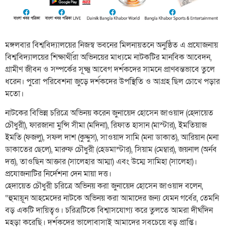
মঙ্গলবার বিশ্ববিদ্যালয়ের নিজস্ব ভবনের মিলনায়তনে অনুষ্ঠিত এ প্রযোজনায়
বিশ্ববিদ্যালয়ের শিক্ষার্থীরা অভিনয়ের মাধ্যমে নাটকটির মানবিক আবেদন,
গ্রামীণ জীবন ও সম্পর্কের সূক্ষ্ম আবেগ দর্শকদের সামনে প্রাণবন্তভাবে তুলে
ধরেন। পুরো পরিবেশনা জুড়ে দর্শকদের উপস্থিতি ও আগ্রহ ছিল চোখে পড়ার
মতো।
নাটকের বিভিন্ন চরিত্রে অভিনয় করেন জুনায়েদ হোসেন জাওয়াদ (হেদায়েত
চৌধুরী), ফারজানা মুন্সি সীমা (মদিনা), রিফাত হাসান (মাস্টার), ইমতিয়াজ
ইমতি (ফজলু), সফল দাশ (কুদ্দুস), সাওয়াদ সামি (মনা ডাকাত), আরিয়ান (মনা
ডাকাতের ছেলে), মারুফ চৌধুরী (হেডমাস্টার), সিয়াম (মেম্বার), জয়নাল (অর্নব
দত্ত), তাওছিন আক্তার (সালেহার আম্মা) এবং উম্মে সামিহা (সালেহা)।
প্রযোজনাটির নির্দেশনা দেন মায়া দত্ত।
হেদায়েত চৌধুরী চরিত্রে অভিনয় করা জুনায়েদ হোসেন জাওয়াদ বলেন,
“হুমায়ূন আহমেদের নাটকে অভিনয় করা আমাদের জন্য যেমন গর্বের, তেমনি
বড় একটি দায়িত্বও। চরিত্রটিকে বিশ্বাসযোগ্য করে তুলতে আমরা দীর্ঘদিন
মহড়া করেছি। দর্শকদের ভালোবাসাই আমাদের সবচেয়ে বড় প্রাপ্তি।