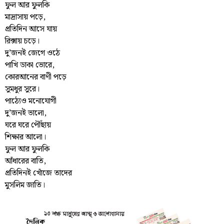
ফুল আর ফুলকি
মাদ্রাসায় পড়ে,
প্রতিদিন আসে যায়
রিক্সায় চড়ে।
দু’জনই জেগে ওঠে
পাখি ডাকা ভোরে,
কোরআনের বাণী পড়ে
সুমধুর সুরে।
পাঠ্যেও মনোযোগী
দু’জনই ভালো,
ঘরে ঘরে পৌঁছায়
শিক্ষার আলো‌।
ফুল আর ফুলকি
আঁধারের বাতি,
প্রতিদিনই খোঁজে তাদের
মুসলিম জাতি।