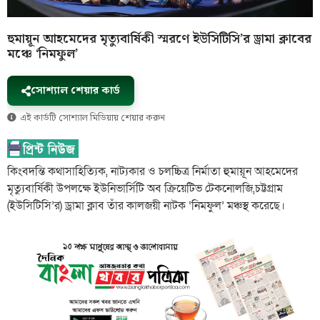
হুমায়ূন আহমেদের মৃত্যুবার্ষিকী স্মরণে ইউসিটিসি’র ড্রামা ক্লাবের
মঞ্চে ‘নিমফুল’
সোশ্যাল শেয়ার কার্ড
এই কার্ডটি সোশ্যাল মিডিয়ায় শেয়ার করুন
কিংবদন্তি কথাসাহিত্যিক, নাট্যকার ও চলচ্চিত্র নির্মাতা হুমায়ূন আহমেদের
মৃত্যুবার্ষিকী উপলক্ষে ইউনিভার্সিটি অব ক্রিয়েটিভ টেকনোলজি,চট্টগ্রাম
(ইউসিটিসি’র) ড্রামা ক্লাব তাঁর কালজয়ী নাটক ‘নিমফুল’ মঞ্চস্থ করেছে।