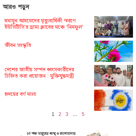
আরও পড়ুন
হুমায়ূন আহমেদের মৃত্যুবার্ষিকী স্মরণে
ইউসিটিসি’র ড্রামা ক্লাবের মঞ্চে ‘নিমফুল’
জীবন সংস্কৃতি
দেশের জাতীয় সম্পদ ধ্বংসকারীদের
চিহ্নিত করা প্রয়োজন : মুক্তিযুদ্ধমন্ত্রী
হৃদয়ের বর্ণ মালা
1
2
3
…
5