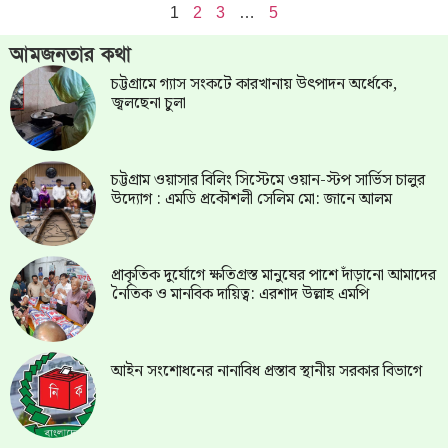
1
2
3
…
5
আমজনতার কথা
চট্টগ্রামে গ্যাস সংকটে কারখানায় উৎপাদন অর্ধেকে,
জ্বলছেনা চুলা
চট্টগ্রাম ওয়াসার বিলিং সিস্টেমে ওয়ান-স্টপ সার্ভিস চালুর
উদ্যোগ : এমডি প্রকৌশলী সেলিম মো: জানে আলম
প্রাকৃতিক দুর্যোগে ক্ষতিগ্রস্ত মানুষের পাশে দাঁড়ানো আমাদের
নৈতিক ও মানবিক দায়িত্ব: এরশাদ উল্লাহ এমপি
আইন সংশোধনের নানাবিধ প্রস্তাব স্থানীয় সরকার বিভাগে