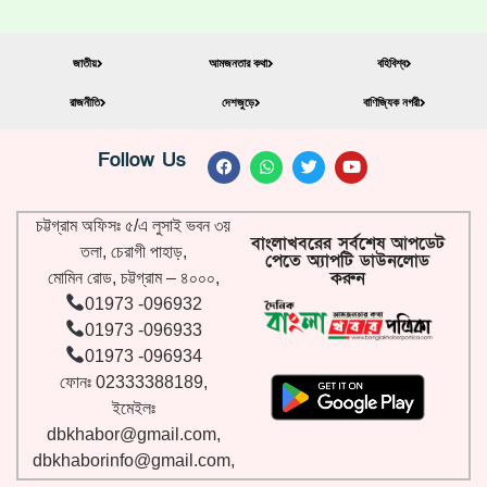
জাতীয়
আমজনতার কথা
বহিবিশ্ব
রাজনীতি
দেশজুড়ে
বাণিজ্যিক নগরী
Follow Us
চট্টগ্রাম অফিসঃ ৫/এ লুসাই ভবন ৩য়
বাংলাখবরের সর্বশেষ আপডেট
তলা, চেরাগী পাহাড়,
পেতে অ্যাপটি ডাউনলোড
করুন
মোমিন রোড, চট্টগ্রাম – ৪০০০,
01973 -096932
01973 -096933
01973 -096934
ফোনঃ 02333388189,
ইমেইলঃ
dbkhabor@gmail.com
,
dbkhaborinfo@gmail.com
,