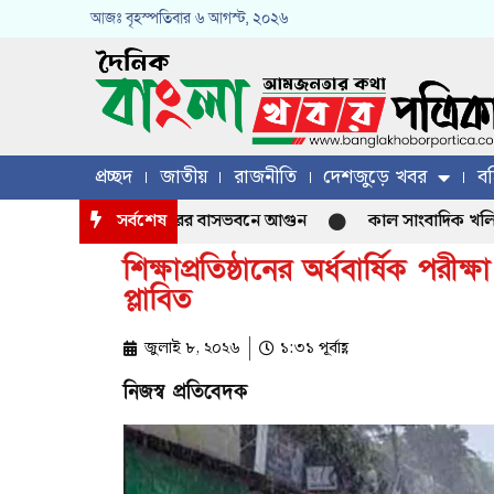
আজঃ
বৃহস্পতিবার
৬ আগস্ট, ২০২৬
প্রচ্ছদ
জাতীয়
রাজনীতি
দেশজুড়ে খবর
বহ
স্তান হাইকমিশনারের বাসভবনে আগুন
সর্বশেষ
কাল সাংবাদিক খলিল চৌধুরীর 
শিক্ষাপ্রতিষ্ঠানের অর্ধবার্ষিক পরীক্ষা
প্লাবিত
জুলাই ৮, ২০২৬
১:৩১ পূর্বাহ্ণ
নিজস্ব প্রতিবেদক