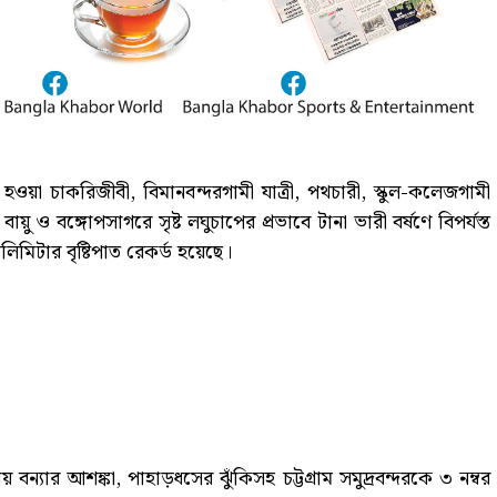
য হওয়া চাকরিজীবী, বিমানবন্দরগামী যাত্রী, পথচারী, স্কুল-কলেজগামী
য়ু ও বঙ্গোপসাগরে সৃষ্ট লঘুচাপের প্রভাবে টানা ভারী বর্ষণে বিপর্যস্ত
লিমিটার বৃষ্টিপাত রেকর্ড হয়েছে।
 বন্যার আশঙ্কা, পাহাড়ধসের ঝুঁকিসহ চট্টগ্রাম সমুদ্রবন্দরকে ৩ নম্বর