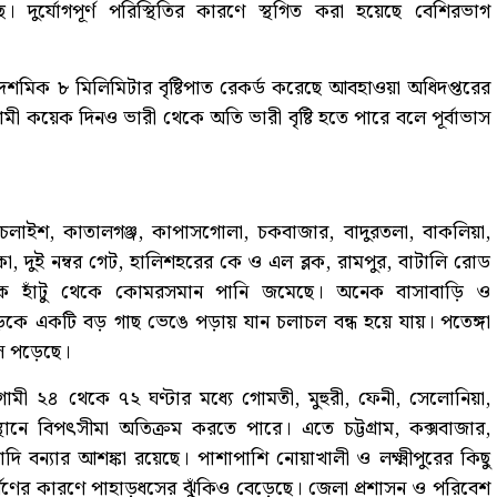
 দুর্যোগপূর্ণ পরিস্থিতির কারণে স্থগিত করা হয়েছে বেশিরভাগ
৬ দশমিক ৮ মিলিমিটার বৃষ্টিপাত রেকর্ড করেছে আবহাওয়া অধিদপ্তরের
 আগামী কয়েক দিনও ভারী থেকে অতি ভারী বৃষ্টি হতে পারে বলে পূর্বাভাস
পাঁচলাইশ, কাতালগঞ্জ, কাপাসগোলা, চকবাজার, বাদুরতলা, বাকলিয়া,
, দুই নম্বর গেট, হালিশহরের কে ও এল ব্লক, রামপুর, বাটালি রোড
সড়কে হাঁটু থেকে কোমরসমান পানি জমেছে। অনেক বাসাবাড়ি ও
ে একটি বড় গাছ ভেঙে পড়ায় যান চলাচল বন্ধ হয়ে যায়। পতেঙ্গা
ে পড়েছে।
 আগামী ২৪ থেকে ৭২ ঘণ্টার মধ্যে গোমতী, মুহুরী, ফেনী, সেলোনিয়া,
স্থানে বিপৎসীমা অতিক্রম করতে পারে। এতে চট্টগ্রাম, কক্সবাজার,
েয়াদি বন্যার আশঙ্কা রয়েছে। পাশাপাশি নোয়াখালী ও লক্ষ্মীপুরের কিছু
বর্ষণের কারণে পাহাড়ধসের ঝুঁকিও বেড়েছে। জেলা প্রশাসন ও পরিবেশ