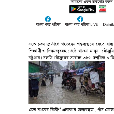
এতে চরম দুর্ভোগে পড়েছেন গন্তব্যস্থলে যেতে বাধ্
শিক্ষার্থী ও দিনমজুরসহ খেটে খাওয়া মানুষ। মৌসুমি বা
চট্টগ্রাম। চলতি মৌসুমের সর্বোচ্চ ৩৮৬ দশমিক ৮ মি
এতে নগরের বিস্তীর্ণ এলাকায় জলাবদ্ধতা, পাঁচ জেলায়