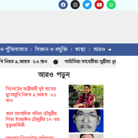
 ও পুঁজিবাজার
বিজ্ঞান ও প্রযুক্তি
স্বাস্থ্য
আরও
নিহত ৯,আহত -১৩ জন
গাউসিয়া তাহেরীয়া সুন্নীয়া নূরানী মাদ্রাসা নত
আরও পড়ুন
সিলেটের যাত্রীবাহী দুই বাসের
মুখোমুখি নিহত ৯,আহত -১৩
জন
কাল সাংবাদিক খলিল চৌধুরীর
পিতা ইসমাঈল চৌধুরীর ১৭-তম
মৃত্যুবার্ষিকী