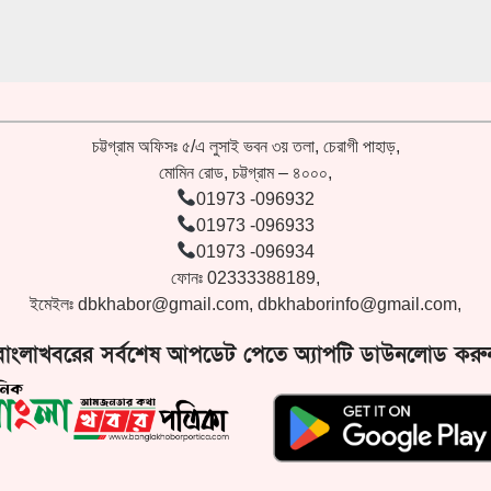
চট্টগ্রাম অফিসঃ ৫/এ লুসাই ভবন ৩য় তলা, চেরাগী পাহাড়,
মোমিন রোড, চট্টগ্রাম – ৪০০০,
01973 -096932
01973 -096933
01973 -096934
ফোনঃ 02333388189,
ইমেইলঃ
dbkhabor@gmail.com
,
dbkhaborinfo@gmail.com
,
বাংলাখবরের সর্বশেষ আপডেট পেতে অ্যাপটি ডাউনলোড করু