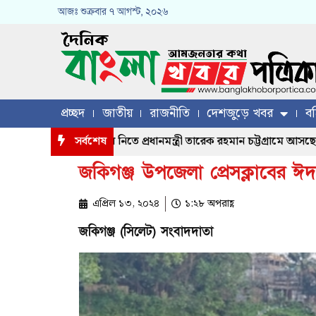
আজঃ
শুক্রবার
৭ আগস্ট, ২০২৬
প্রচ্ছদ
জাতীয়
রাজনীতি
দেশজুড়ে খবর
বহ
গ্রস্ত মানুষের খোঁজখবর নিতে প্রধানমন্ত্রী তারেক রহমান চট্টগ্রামে আসছেন, 
সর্বশেষ
জকিগঞ্জ উপজেলা প্রেসক্লাবের ঈদ
এপ্রিল ১৩, ২০২৪
১:২৮ অপরাহ্ণ
জকিগঞ্জ (সিলেট) সংবাদদাতা