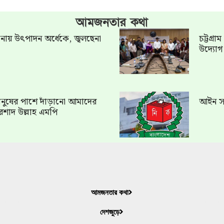
আমজনতার কথা
খানায় উৎপাদন অর্ধেকে, জ্বলছেনা
চট্টগ্র
উদ্যো
ত মানুষের পাশে দাঁড়ানো আমাদের
আইন সং
রশাদ উল্লাহ এমপি
আমজনতার কথা
দেশজুড়ে