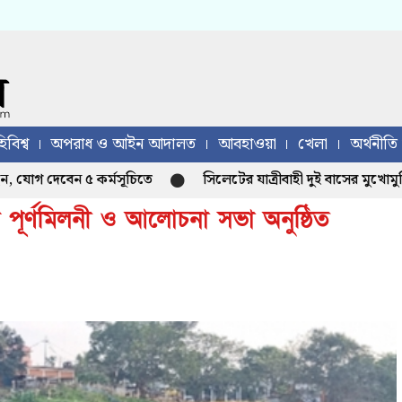
িবিশ্ব
অপরাধ ও আইন আদালত
আবহাওয়া
খেলা
অর্থনীতি
যোগ দেবেন ৫ কর্মসূচিতে
সিলেটের যাত্রীবাহী দুই বাসের মুখোমুখি 
 পূর্ণমিলনী ও আলোচনা সভা অনুষ্ঠিত