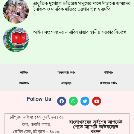
প্রাকৃতিক দুর্যোগে ক্ষতিগ্রস্ত মানুষের পাশে দাঁড়ানো আমাদের
নৈতিক ও মানবিক দায়িত্ব: এরশাদ উল্লাহ এমপি
আইন সংশোধনের নানাবিধ প্রস্তাব স্থানীয় সরকার বিভাগে
জাতীয়
আমজনতার কথা
বহিবিশ্ব
রাজনীতি
দেশজুড়ে
বাণিজ্যিক নগরী
Follow Us
চট্টগ্রাম অফিসঃ ৫/এ লুসাই ভবন ৩য়
বাংলাখবরের সর্বশেষ আপডেট
তলা, চেরাগী পাহাড়,
পেতে অ্যাপটি ডাউনলোড
করুন
মোমিন রোড, চট্টগ্রাম – ৪০০০,